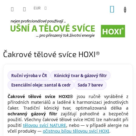
Přejít
NÁKUP
na
EUR
obsah
KOŠÍK
Čakrové tělové svíce HOXI®
Ruční výroba v ČR
Kónický tvar & gázový filtr
Esenciální oleje: santal & cedr
Sada 7 barev
Čakrové tělové svíce HOXI®
jsou ručně vyráběné z
přírodních materiálů a laděné k harmonizaci jednotlivých
čaker. Tradiční kónický tvar, optimalizovaná délka a
ochranný gázový filtr
zajišťují pohodlné a bezpečné
použití. Všechny čakrové tělové svíce HOXI lze nahradit při
použití
tělovou svící NATURE
, nebo — v případě alergie na
včelí produkty —
očistnou bílou tělovou svící HOXI
.