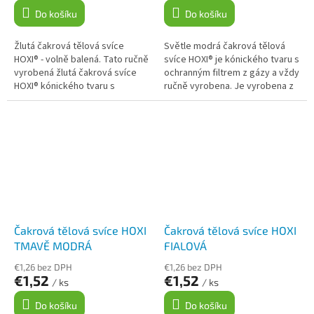
Do košíku
Do košíku
Žlutá čakrová tělová svíce
Světle modrá čakrová tělová
HOXI® - volně balená. Tato ručně
svíce HOXI® je kónického tvaru s
vyrobená žlutá čakrová svíce
ochranným filtrem z gázy a vždy
HOXI® kónického tvaru s
ručně vyrobena. Je vyrobena z
ochranným gázovým filtrem je
bavlněné tkaniny a včelího
obohacena o směs esenciálních
vosku. Svíčka je obohacena...
olejů...
Čakrová tělová svíce HOXI
Čakrová tělová svíce HOXI
TMAVĚ MODRÁ
FIALOVÁ
€1,26 bez DPH
€1,26 bez DPH
€1,52
€1,52
/ ks
/ ks
Do košíku
Do košíku