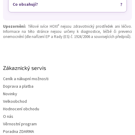
Co obsahují?
®
Upozornění:
Tělové svíce HOXI
nejsou zdravotnický prostředek ani léčivo.
Informace na této stránce nejsou určeny k diagnostice, léčbě či prevenci
onemocnění (dle nařízení EP a Rady (ES) č. 1924/2006 a souvisejících předpisů).
Z
á
p
a
Zákaznický servis
t
Ceník a nákupní možnosti
í
Doprava a platba
Novinky
Velkoobchod
Hodnocení obchodu
O nás
Věrnostní program
Poradna ZDARMA