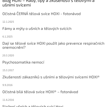
Blog HOXI – Rady, tipy a zkušenosti s tělovými a
ušními svícemi
Očistná ČERNÁ tělová svíce HOXI - fotonávod
12.1.2025
Fámy a mýty o ušních a tělových svících
6.1.2025
Dají se tělové svíce HOXI použít jako prevence respiračních
onemocnění?
20.3.2020
Psychosomatika nemocí
15.3.2017
Zkušenosti zákazníků s ušními a tělovými svícemi HOXI®
9.9.2016
Očistná bílá tělová svíce HOXI® – fotonávod
11.6.2016
Složení ušních a tělových svící Hoxi