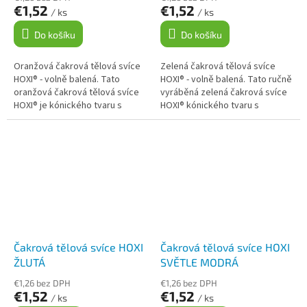
€1,52
€1,52
/ ks
/ ks
Do košíku
Do košíku
Oranžová čakrová tělová svíce
Zelená čakrová tělová svíce
HOXI® - volně balená. Tato
HOXI® - volně balená. Tato ručně
oranžová čakrová tělová svíce
vyráběná zelená čakrová svíce
HOXI® je kónického tvaru s
HOXI® kónického tvaru s
ochranným filtrem z gázy a je
ochranným gázovým filtrem je
vždy ručně vyrobena s láskou
určena pro harmonizaci
a...
srdeční...
Čakrová tělová svíce HOXI
Čakrová tělová svíce HOXI
ŽLUTÁ
SVĚTLE MODRÁ
€1,26 bez DPH
€1,26 bez DPH
€1,52
€1,52
/ ks
/ ks