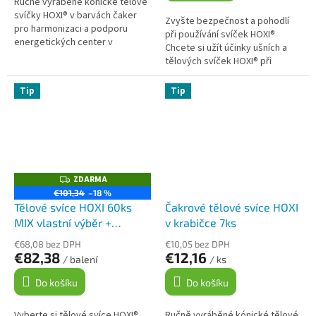
Ručně vyráběné kónické tělové
svíčky HOXI® v barvách čaker
Zvyšte bezpečnost a pohodlí
pro harmonizaci a podporu
při používání svíček HOXI®
energetických center v
Chcete si užít účinky ušních a
těle.Všechny svíce jsou
tělových svíček HOXI® při
opatřeny ochranným filtrem z
použití bez obav? Ochranná
gázy a baleno v...
kolečka HOXI® jsou navržena
Tip
Tip
tak, aby...
ZDARMA
Z
D
€101,34
–18 %
A
Tělové svíce HOXI 60ks
Čakrové tělové svíce HOXI
R
M
MIX vlastní výběr +
v krabičce 7ks
A
čakrové svíce zdarma
€68,08 bez DPH
€10,05 bez DPH
€82,38
€12,16
/ balení
/ ks
Do košíku
Do košíku
Vyberte si tělové svíce HOXI®
Ručně vyráběné kónické tělové