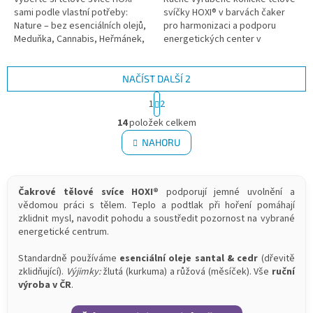
sami podle vlastní potřeby:
svíčky HOXI® v barvách čaker
Nature – bez esenciálních olejů,
pro harmonizaci a podporu
Meduňka, Cannabis, Heřmánek,
energetických center v
Eukalyptus, Měsíček, Levandule,
těle.Všechny svíce jsou
Skořice, Tea Tree,...
opatřeny ochranným filtrem z
gázy. ...
NAČÍST DALŠÍ 2
S
1
2
t
O
r
14
položek celkem
v
á
l
NAHORU
n
á
k
d
o
v
a
Čakrové tělové svíce HOXI®
podporují jemné uvolnění a
á
c
n
vědomou práci s tělem. Teplo a podtlak při hoření pomáhají
í
í
zklidnit mysl, navodit pohodu a soustředit pozornost na vybrané
p
energetické centrum.
r
v
Standardně používáme
esenciální oleje santal & cedr
(dřevitě
k
zklidňující).
Výjimky:
žlutá (kurkuma) a růžová (měsíček). Vše
ruční
y
výroba v ČR
.
v
ý