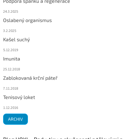
Podpora spánku a regenerace
24.3.2025
Oslabený organismus
3.2.2025
Kašel suchý
5.12.2019
Imunita
25.12.2018
Zablokovaná krční páteř
7.11.2018
Tenisový loket
1.12.2016
ARCHIV