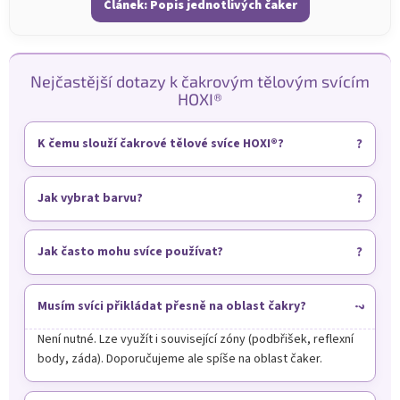
p
Článek: Popis jednotlivých čaker
i
s
u
Nejčastější dotazy k čakrovým tělovým svícím
HOXI®
K čemu slouží čakrové tělové svíce HOXI®?
Jak vybrat barvu?
Jak často mohu svíce používat?
Musím svíci přikládat přesně na oblast čakry?
Není nutné. Lze využít i související zóny (podbřišek, reflexní
body, záda). Doporučujeme ale spíše na oblast čaker.