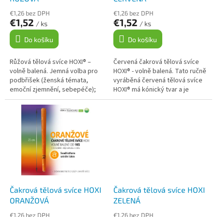
ů
k
€1,26 bez DPH
€1,26 bez DPH
t
€1,52
€1,52
/ ks
/ ks
ů
Do košíku
Do košíku
Růžová tělová svíce HOXI® –
Červená čakrová tělová svíce
volně balená. Jemná volba pro
HOXI® - volně balená. Tato ručně
podbřišek (ženská témata,
vyráběná červená tělová svíce
emoční zjemnění, sebepéče);
HOXI® má kónický tvar a je
lze ji použít i na střed hrudníku
opatřena ochranným filtrem z
jako jemnější alternativu k...
gázy. Svíce je vyrobena z...
Čakrová tělová svíce HOXI
Čakrová tělová svíce HOXI
ORANŽOVÁ
ZELENÁ
€1,26 bez DPH
€1,26 bez DPH