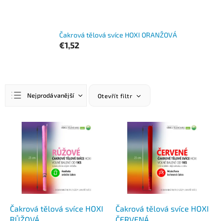
Čakrová tělová svíce HOXI ORANŽOVÁ
€1,52
Ř
Nejprodávanější
Otevřít filtr
a
z
Nejlevnější
e
V
n
ý
Nejdražší
í
p
Abecedně
p
i
r
s
o
p
d
r
u
o
k
d
Čakrová tělová svíce HOXI
Čakrová tělová svíce HOXI
t
u
RŮŽOVÁ
ČERVENÁ