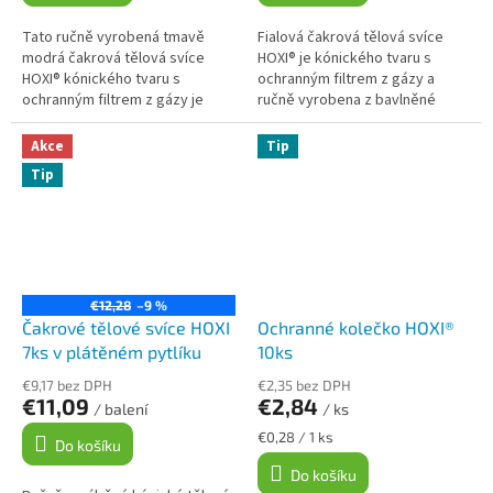
Tato ručně vyrobená tmavě
Fialová čakrová tělová svíce
modrá čakrová tělová svíce
HOXI® je kónického tvaru s
HOXI® kónického tvaru s
ochranným filtrem z gázy a
ochranným filtrem z gázy je
ručně vyrobena z bavlněné
určena k relaxaci a harmonizaci.
tkaniny a včelího vosku. Svíčka
Svíčka je obohacena o směs
je obohacena o směs
Akce
Tip
esenciálních...
esenciálních...
Tip
€12,28
–9 %
Čakrové tělové svíce HOXI
Ochranné kolečko HOXI®
7ks v plátěném pytlíku
10ks
€9,17 bez DPH
€2,35 bez DPH
€11,09
€2,84
/ balení
/ ks
Měrná
€0,28 / 1 ks
Do košíku
cena:
Do košíku