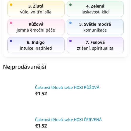
3. Žlutá
4. Zelená
vůle, vnitřní síla
laskavost, klid
Růžová
5. Světle modrá
jemná emoční péče
komunikace
6. Indigo
7. Fialová
intuice, nadhled
ztišení, spiritualita
Nejprodávanější
Čakrová tělová svíce HOXI RŮŽOVÁ
€1,52
Čakrová tělová svíce HOXI ČERVENÁ
€1,52