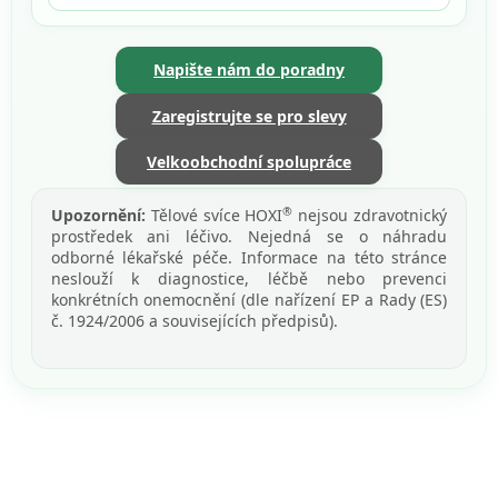
Napište nám do poradny
Zaregistrujte se pro slevy
Velkoobchodní spolupráce
®
Upozornění:
Tělové svíce HOXI
nejsou zdravotnický
prostředek ani léčivo. Nejedná se o náhradu
odborné lékařské péče. Informace na této stránce
neslouží k diagnostice, léčbě nebo prevenci
konkrétních onemocnění (dle nařízení EP a Rady (ES)
č. 1924/2006 a souvisejících předpisů).
Z
á
p