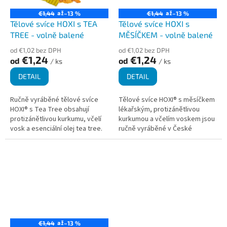
až
až
€1,44
–13 %
€1,44
–13 %
Tělové svíce HOXI s TEA
Tělové svíce HOXI s
TREE - volně balené
MĚSÍČKEM - volně balené
od €1,02 bez DPH
od €1,02 bez DPH
€1,24
€1,24
od
od
/ ks
/ ks
DETAIL
DETAIL
Ručně vyráběné tělové svíce
Tělové svíce HOXI® s měsíčkem
HOXI® s Tea Tree obsahují
lékařským, protizánětlivou
protizánětlivou kurkumu, včelí
kurkumou a včelím voskem jsou
vosk a esenciální olej tea tree.
ručně vyráběné v České
Jsou ideální pro ty, kteří hledají
republice s důrazem na kvalitu a
přírodní cestu k...
tradici. Nejčastější možné...
až
€1,44
–13 %