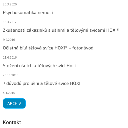
20.3.2020
Psychosomatika nemocí
15.3.2017
Zkušenosti zákazníků s ušními a tělovými svícemi HOXI®
9.9.2016
Očistná bílá tělová svíce HOXI® – fotonávod
11.6.2016
Složení ušních a tělových svící Hoxi
26.11.2015
7 důvodů pro ušní a tělové svíce HOXI
4.1.2015
ARCHIV
Kontakt