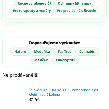
Ručně vyráběné v ČR
Ochranný filtr z gázy
Pro terapeuty a maséry
Pro pravidelné uživatele
Doporučujeme vyzkoušet
Nature
Meduňka
Tea Tree
Cannabis
Měsíček
Eukalyptus
Nejprodávanější
Tělové svíce HOXI NATURE - bez esenciálních
olejů - volně balené
€1,44