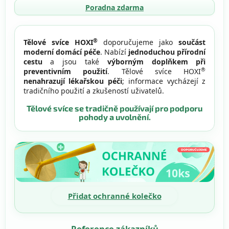
v
Poradna zdarma
k
y
v
ý
®
Tělové svíce HOXI
doporučujeme jako
součást
p
moderní domácí péče
. Nabízí
jednoduchou přírodní
i
cestu
a jsou také
výborným doplňkem při
s
®
preventivním použití
. Tělové svíce HOXI
u
nenahrazují lékařskou péči
; informace vycházejí z
tradičního použití a zkušeností uživatelů.
Tělové svíce se tradičně používají pro podporu
pohody a uvolnění.
Přidat ochranné kolečko
Reference zákazníků