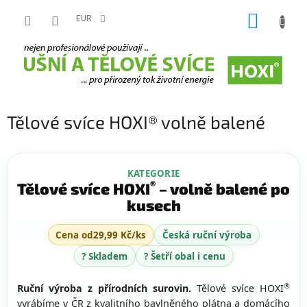
Přejít
NÁKUP
na
EUR
obsah
KOŠÍK
Tělové svíce HOXI® volně balené
KATEGORIE
®
Tělové svíce HOXI
– volně balené po
kusech
Cena od
29,99 Kč/ks
Česká ruční výroba
? Skladem
? Šetří obal i cenu
®
Ruční výroba z přírodních surovin.
Tělové svíce HOXI
vyrábíme v ČR z kvalitního bavlněného plátna a domácího