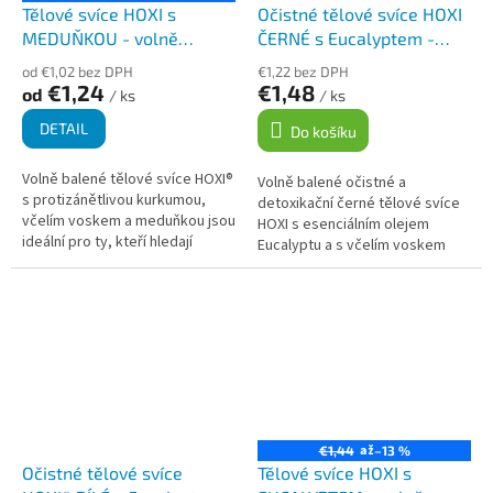
Tělové svíce HOXI s
Očistné tělové svíce HOXI
MEDUŇKOU - volně
ČERNÉ s Eucalyptem -
balené
volně balené
od €1,02 bez DPH
€1,22 bez DPH
€1,24
€1,48
od
/ ks
/ ks
DETAIL
Do košíku
Volně balené tělové svíce HOXI®
Volně balené očistné a
s protizánětlivou kurkumou,
detoxikační černé tělové svíce
včelím voskem a meduňkou jsou
HOXI s esenciálním olejem
ideální pro ty, kteří hledají
Eucalyptu a s včelím voskem
přírodní a holistický způsob, jak
jsou výborným pomocníkem při
podpořit své zdraví a...
nastartování metabolismu, k
detoxikaci a...
až
€1,44
–13 %
Očistné tělové svíce
Tělové svíce HOXI s