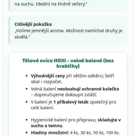
na suchu. Ideální na klidné večery.“
Citlivější pokožka
„Volíme jemnější aroma. Možnost namíchat druhy je
skvělá.“
Tělové svíce HOXI – volně balené (bez
krabičky)
Výhodnější ceny
při větším odběru; šetří
obal i rozpočet.
Volná balení
neobsahují ochranné kolečko
– doporučujeme dokoupit zvlášť.
V balení je
1 příbalový leták
společný pro
celé balení.
Hygienické balení pro přepravu;
skladujte v
suchu a temnu
.
Hladiny množství:
4 ks, 30 ks, 50 ks, 100 ks.