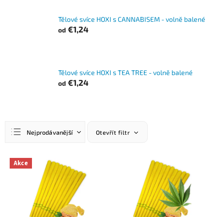
Tělové svíce HOXI s CANNABISEM - volně balené
€1,24
od
Tělové svíce HOXI s TEA TREE - volně balené
€1,24
od
Ř
Nejprodávanější
Otevřít filtr
a
z
Nejlevnější
e
V
Akce
n
ý
Nejdražší
í
p
Abecedně
p
i
r
s
o
p