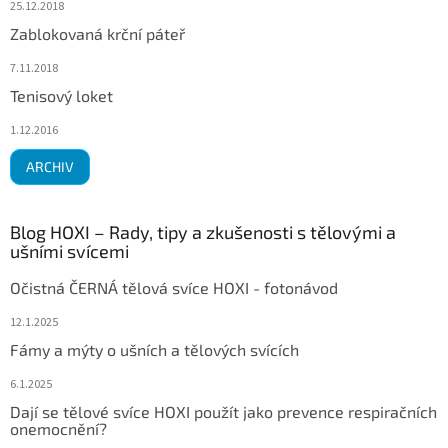
25.12.2018
Zablokovaná krční páteř
7.11.2018
Tenisový loket
1.12.2016
ARCHIV
Blog HOXI – Rady, tipy a zkušenosti s tělovými a
ušními svícemi
Očistná ČERNÁ tělová svíce HOXI - fotonávod
12.1.2025
Fámy a mýty o ušních a tělových svících
6.1.2025
Dají se tělové svíce HOXI použít jako prevence respiračních
onemocnění?