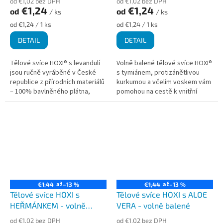
od €1,02 bez DPH
od €1,02 bez DPH
€1,24
€1,24
od
od
/ ks
/ ks
Měrná
Měrná
od €1,24 / 1 ks
od €1,24 / 1 ks
cena:
cena:
DETAIL
DETAIL
Tělové svíce HOXI® s levandulí
Volně balené tělové svíce HOXI®
jsou ručně vyráběné v České
s tymiánem, protizánětlivou
republice z přírodních materiálů
kurkumou a včelím voskem vám
– 100% bavlněného plátna,
pomohou na cestě k vnitřní
čištěného včelího vosku,
pohodě. Tyto ručně vyráběné
protizánětlivé kurkumy a...
svíce z čistě přírodních...
až
až
€1,44
–13 %
€1,44
–13 %
Tělové svíce HOXI s
Tělové svíce HOXI s ALOE
HEŘMÁNKEM - volně
VERA - volně balené
balené
od €1,02 bez DPH
od €1,02 bez DPH