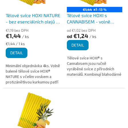
d
r
u
o
až
€1,44
–13 %
k
d
Tělové svíce HOXI NATURE
Tělové svíce HOXI s
t
u
- bez esenciálních olejů -
CANNABISEM - volně
ů
k
volně balené
balené
€1,19 bez DPH
od €1,02 bez DPH
t
€1,44
€1,24
od
/ ks
/ ks
ů
Měrná
€1,44 / 1 ks
DETAIL
cena:
DETAIL
Tělové svíce HOXI® s
Cannabisem jsou ručně
Minimální objednávka 4ks. Volně
vyráběné svíce z přírodních
balené tělové svíce HOXI®
materiálů. Kombinují blahodárné
NATURE s včelím voskem a
vlastnosti kurkumy a cannabisu,
protizánětlivou kurkumou patří
které jsou známé pro své
mezi naše nejprodávanější.
protizánětlivé a...
Jsou ideální volbou pro ty,
kteří...