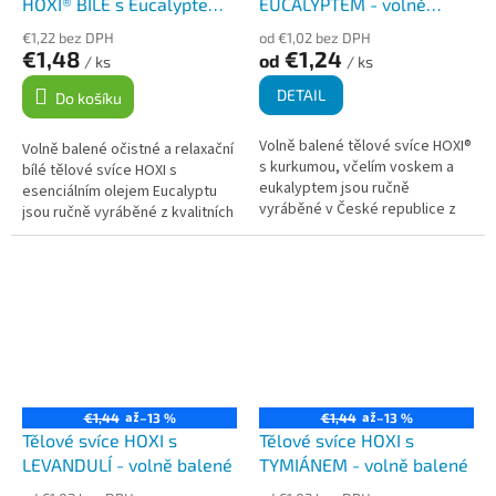
HOXI® BÍLÉ s Eucalyptem -
EUCALYPTEM - volně
volně balené
balené
€1,22 bez DPH
od €1,02 bez DPH
€1,48
€1,24
od
/ ks
/ ks
DETAIL
Do košíku
Volně balené tělové svíce HOXI®
Volně balené očistné a relaxační
s kurkumou, včelím voskem a
bílé tělové svíce HOXI s
eukalyptem jsou ručně
esenciálním olejem Eucalyptu
vyráběné v České republice z
jsou ručně vyráběné z kvalitních
přírodních materiálů. Využívají
materiálů. Kónický tvar a
kombinaci protizánětlivé
optimalizovaná délka
kurkumy a...
podporují...
až
až
€1,44
–13 %
€1,44
–13 %
Tělové svíce HOXI s
Tělové svíce HOXI s
LEVANDULÍ - volně balené
TYMIÁNEM - volně balené