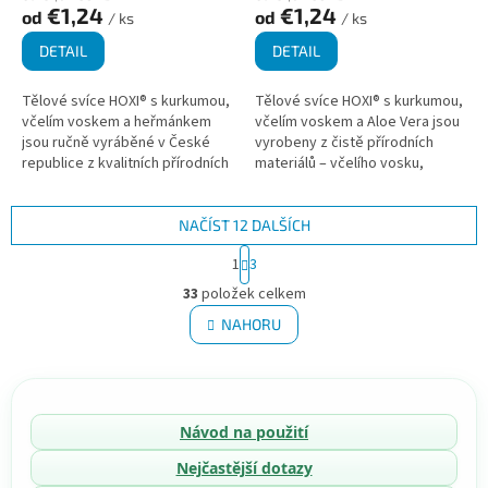
€1,24
€1,24
od
od
/ ks
/ ks
DETAIL
DETAIL
Tělové svíce HOXI® s kurkumou,
Tělové svíce HOXI® s kurkumou,
včelím voskem a heřmánkem
včelím voskem a Aloe Vera jsou
jsou ručně vyráběné v České
vyrobeny z čistě přírodních
republice z kvalitních přírodních
materiálů – včelího vosku,
materiálů. Jsou vhodné pro
bavlny a plátna. Obohacené o
podporu relaxace, harmonizaci...
protizánětlivou kurkumu a Aloe...
NAČÍST 12 DALŠÍCH
S
1
3
t
O
r
33
položek celkem
v
á
l
NAHORU
n
á
k
d
o
v
a
á
c
n
í
Návod na použití
í
p
Nejčastější dotazy
r