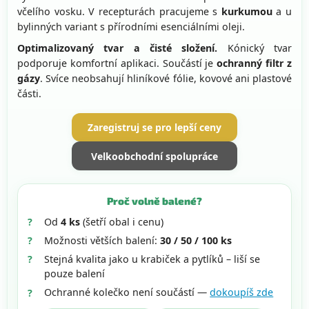
včelího vosku. V recepturách pracujeme s
kurkumou
a u
bylinných variant s přírodními esenciálními oleji.
Optimalizovaný tvar a čisté složení.
Kónický tvar
podporuje komfortní aplikaci. Součástí je
ochranný filtr z
gázy
. Svíce neobsahují hliníkové fólie, kovové ani plastové
části.
Zaregistruj se pro lepší ceny
Velkoobchodní spolupráce
Proč volně balené?
Od
4 ks
(šetří obal i cenu)
Možnosti větších balení:
30 / 50 / 100 ks
Stejná kvalita jako u krabiček a pytlíků – liší se
pouze balení
Ochranné kolečko není součástí —
dokoupíš zde