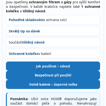
jsou opatřeny
ochranným filtrem z gázy
pro vyšší komfort
a bezpečnost. V každé krabičce najdete také
1 ochranné
kolečko
a
tištěný návod
.
Pohodlné skladování
a ochrana svící
Skvělý tip na dárek
Součástí
tištěný návod
Ochranné kolečko
v balení
Jak používat – návod
Bezpečnost při použití
Volně balené – úsporná volba
Poznámka:
Ušní svíce HOXI® doporučujeme jako
součást domácí péče o pohodu. Nenahrazují