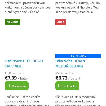
heřmánkem, protizánětlivou
protizánětlivé kurkumy, včelího
kurkumou, a včelím voskem jsou
vosku a esenciálního oleje Tea
ručně vyráběné v České
Tree představují tradiční a
republice z kvalitních přírodních
relaxační metodu péče o uši.
materiálů. Nabízí příjemnou
Pomáhají s uvolněním ušního...
Novinka
Akce
relaxaci a...
€7,39
–8 %
Ušní svíce HOXI DRAČÍ
Ušní svíce HOXI s
KREV 4ks
MEDUŇKOU 4ks
€6,11 bez DPH
€5,56 bez DPH
€7,39
€6,73
/ balení
/ balení
Do košíku
Do košíku
Ušní svíce HOXI® s včelím
Ušní svíce HOXI® s meduňkou,
voskem a dračí krví jsou
protizánětlivou kurkumou a