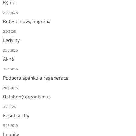
Rýma
2.10.2025
Bolest hlavy, migréna
2.9.2025
Ledviny
21.5.2025
Akné
22.4.2025
Podpora spánku a regenerace
24.3.2025
Oslabený organismus
3.2.2025
Kašel suchý
5.12.2019
Imunita