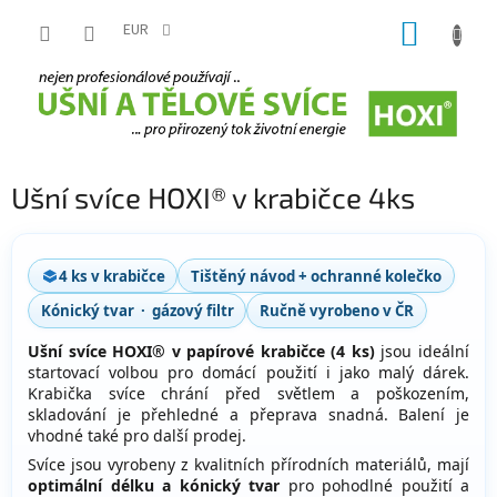
Přejít
NÁKUP
na
EUR
obsah
KOŠÍK
Ušní svíce HOXI® v krabičce 4ks
4 ks v krabičce
Tištěný návod + ochranné kolečko
Kónický tvar · gázový filtr
Ručně vyrobeno v ČR
Ušní svíce HOXI® v papírové krabičce (4 ks)
jsou ideální
startovací volbou pro domácí použití i jako malý dárek.
Krabička svíce chrání před světlem a poškozením,
skladování je přehledné a přeprava snadná. Balení je
vhodné také pro další prodej.
Svíce jsou vyrobeny z kvalitních přírodních materiálů, mají
optimální délku a kónický tvar
pro pohodlné použití a