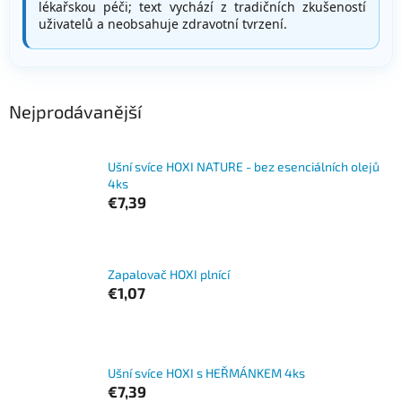
lékařskou péči; text vychází z tradičních zkušeností
uživatelů a neobsahuje zdravotní tvrzení.
Nejprodávanější
Ušní svíce HOXI NATURE - bez esenciálních olejů
4ks
€7,39
Zapalovač HOXI plnící
€1,07
Ušní svíce HOXI s HEŘMÁNKEM 4ks
€7,39