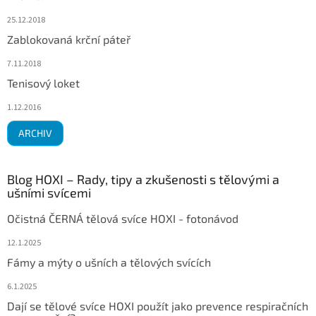
25.12.2018
Zablokovaná krční páteř
7.11.2018
Tenisový loket
1.12.2016
ARCHIV
Blog HOXI – Rady, tipy a zkušenosti s tělovými a
ušními svícemi
Očistná ČERNÁ tělová svíce HOXI - fotonávod
12.1.2025
Fámy a mýty o ušních a tělových svících
6.1.2025
Dají se tělové svíce HOXI použít jako prevence respiračních