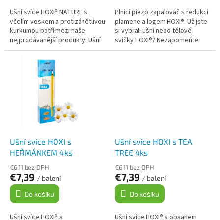
Ušní svíce HOXI® NATURE s
Plnící piezo zapalovač s redukcí
včelím voskem a protizánětlivou
plamene a logem HOXI®. Už jste
kurkumou patří mezi naše
si vybrali ušní nebo tělové
nejprodávanější produkty. Ušní
svíčky HOXI®? Nezapomeňte
svíce HOXI® NATURE jsou
přidat do košíku také náš
vyrobeny ze 100% bavlněného
zapalovač s logem HOXI®. ...
plátna,...
Ušní svíce HOXI s
Ušní svíce HOXI s TEA
HEŘMÁNKEM 4ks
TREE 4ks
€6,11 bez DPH
€6,11 bez DPH
€7,39
€7,39
/ balení
/ balení
Do košíku
Do košíku
Ušní svíce HOXI® s
Ušní svíce HOXI® s obsahem