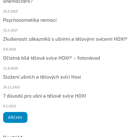
onemocnění?
20.3.2020
Psychosomatika nemocí
15.3.2017
Zkušenosti zákazníků s ušními a tělovými svícemi HOXI®
9.9.2016
Očistná bílá tělová svíce HOXI® – fotonávod
11.6.2016
Složení ušních a tělových svící Hoxi
26.11.2015
7 důvodů pro ušní a tělové svíce HOXI
4.1.2015
ARCHIV