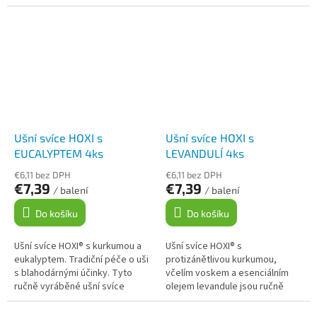
doporučujeme používat při
republice. Jsou určeny k
čištění ucha, zánětlivých
zevnímu použití a nabízí řadu...
onemocněních uší,...
Ušní svíce HOXI s
Ušní svíce HOXI s
EUCALYPTEM 4ks
LEVANDULÍ 4ks
€6,11 bez DPH
€6,11 bez DPH
€7,39
€7,39
/ balení
/ balení
Do košíku
Do košíku
Ušní svíce HOXI® s kurkumou a
Ušní svíce HOXI® s
eukalyptem. Tradiční péče o uši
protizánětlivou kurkumou,
s blahodárnými účinky. Tyto
včelím voskem a esenciálním
ručně vyráběné ušní svíce
olejem levandule jsou ručně
obsahují protizánětlivou
vyráběné v České republice z
kurkumu, včelí vosk a
kvalitních přírodních materiálů.