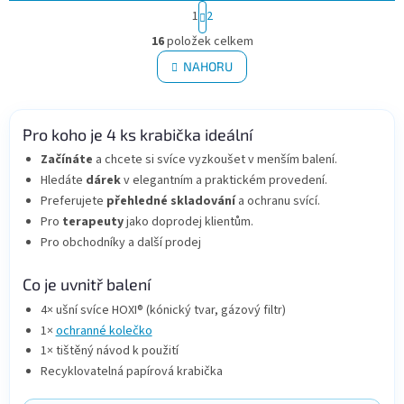
S
1
2
t
O
r
16
položek celkem
v
á
l
NAHORU
n
á
k
d
o
v
a
á
Pro koho je 4 ks krabička ideální
c
n
í
Začínáte
a chcete si svíce vyzkoušet v menším balení.
í
p
Hledáte
dárek
v elegantním a praktickém provedení.
r
Preferujete
přehledné skladování
a ochranu svící.
v
k
Pro
terapeuty
jako doprodej klientům.
y
Pro obchodníky a další prodej
v
ý
Co je uvnitř balení
p
i
4× ušní svíce HOXI® (kónický tvar, gázový filtr)
s
1×
ochranné kolečko
u
1× tištěný návod k použití
Recyklovatelná papírová krabička