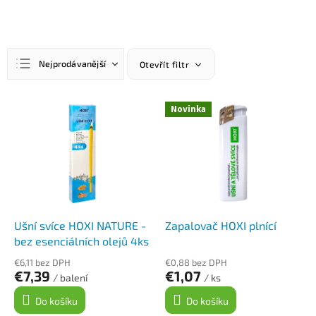
Ř
Nejprodávanější
Otevřít filtr
a
z
Nejlevnější
e
V
Novinka
n
ý
Nejdražší
í
p
Abecedně
p
i
r
s
o
p
d
r
u
o
k
d
Ušní svíce HOXI NATURE -
Zapalovač HOXI plnící
t
u
bez esenciálních olejů 4ks
ů
k
€6,11 bez DPH
€0,88 bez DPH
t
€7,39
€1,07
/ balení
/ ks
ů
Do košíku
Do košíku