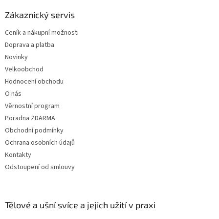
p
a
Zákaznický servis
t
Ceník a nákupní možnosti
í
Doprava a platba
Novinky
Velkoobchod
Hodnocení obchodu
O nás
Věrnostní program
Poradna ZDARMA
Obchodní podmínky
Ochrana osobních údajů
Kontakty
Odstoupení od smlouvy
Tělové a ušní svíce a jejich užití v praxi