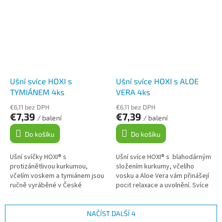
esenciální...
Jsou...
Ušní svíce HOXI s
Ušní svíce HOXI s ALOE
TYMIÁNEM 4ks
VERA 4ks
€6,11 bez DPH
€6,11 bez DPH
€7,39
€7,39
/ balení
/ balení
Do košíku
Do košíku
Ušní svíčky HOXI® s
Ušní svíce HOXI® s blahodárným
protizánětlivou kurkumou,
složením kurkumy, včelího
včelím voskem a tymiánem jsou
vosku a Aloe Vera vám přinášejí
ručně vyráběné v České
pocit relaxace a uvolnění. Svíce
republice z kvalitních materiálů.
jsou v kónickém tvaru pro
Jsou v kónickém tvaru pro
kvalitnější...
kvalitnější...
NAČÍST DALŠÍ 4