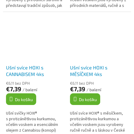
vyrobeny z přírodních surovin a
včelím voskem jsou vyrobeny z
představují tradiční způsob, jak
přírodních materiálů, ručně a s
podpořit harmonii a relaxaci.
láskou v České republice. Nabízí
Dračí krev (Croton lechleri) je...
příjemný a relaxační...
Ušní svíce HOXI s
Ušní svíce HOXI s
CANNABISEM 4ks
MĚSÍČKEM 4ks
€6,11 bez DPH
€6,11 bez DPH
€7,39
€7,39
/ balení
/ balení
Do košíku
Do košíku
Ušní svíčky HOXI®
Ušní svíce HOXI® s měsíčkem,
s protizánětlivou kurkumou,
protizánětlivou kurkumou a
včelím voskem a esenciálním
včelím voskem jsou vyrobeny
olejem z Cannabisu (konopí)
ručně ručně a s láskou v České