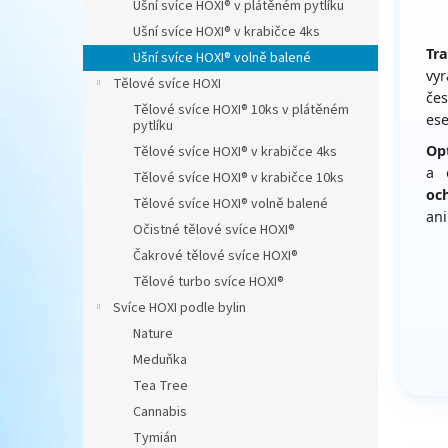
Ušní svíce HOXI® v plátěném pytlíku
n
Ušní svíce HOXI® v krabičce 4ks
e
Tra
Ušní svíce HOXI® volně balené
l
vyr
Tělové svíce HOXI
če
Tělové svíce HOXI® 10ks v plátěném
ese
pytlíku
Opt
Tělové svíce HOXI® v krabičce 4ks
a 
Tělové svíce HOXI® v krabičce 10ks
och
Tělové svíce HOXI® volně balené
ani
Očistné tělové svíce HOXI®
Čakrové tělové svíce HOXI®
Tělové turbo svíce HOXI®
Svíce HOXI podle bylin
Nature
Meduňka
Tea Tree
Cannabis
Tymián