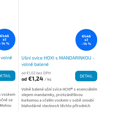
€1,45
€1,45
až
až
–14 %
–14 %
 volně
Ušní svíce HOXI s MANDARINKOU -
volně balené
od €1,02 bez DPH
DETAIL
DETAIL
€1,24
od
/ ks
Volně balené ušní svíce HOXI® s esenciálním
ím voskem
olejem mandarinky, protizánětlivou
dičně se
kurkumou a včelím voskem v sobě snoubí
. Mohou
blahodárné vlastnosti těchto přírodních
látek. Ušní svíce...