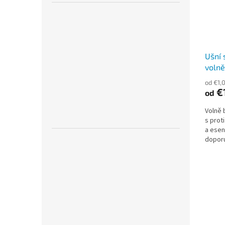
Ušní 
volně
od €1,
€
od
Volně 
s prot
a esen
doporu
zánětli