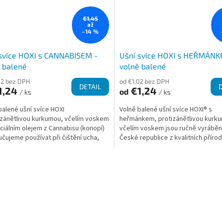
€1,45
až
–14 %
svíce HOXI s CANNABISEM -
Ušní svíce HOXI s HEŘMÁNK
 balené
volně balené
02 bez DPH
od €1,02 bez DPH
DETAIL
1,24
€1,24
od
/ ks
/ ks
balené ušní svíce HOXI
Volně balené ušní svíce HOXI® s
izánětlivou kurkumou, včelím voskem
heřmánkem, protizánětlivou kurk
ciálním olejem z Cannabisu (konopí)
včelím voskem jsou ručně vyráběn
čujeme používat při čištění ucha,
České republice z kvalitních příro
vých...
materiálů. Přinášejí pocit...