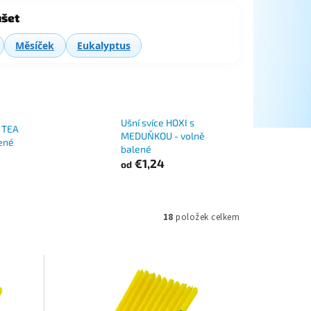
šet
Měsíček
Eukalyptus
Ušní svíce HOXI s
s TEA
MEDUŇKOU - volně
ené
balené
€1,24
od
18
položek celkem