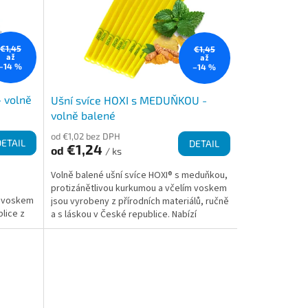
€1,45
€1,45
až
až
–14 %
–14 %
- volně
Ušní svíce HOXI s MEDUŇKOU -
volně balené
od €1,02 bez DPH
DETAIL
DETAIL
€1,24
od
/ ks
Volně balené ušní svíce HOXI® s meduňkou,
protizánětlivou kurkumou a včelím voskem
m voskem
jsou vyrobeny z přírodních materiálů, ručně
lice z
a s láskou v České republice. Nabízí
příjemný a...