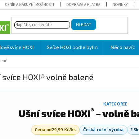
CENÍK A NÁKUPNÍ MOŽNOSTI
DOPRAVA A PLATBA
NOVINKY
HLEDAT
lové svíce HOXI
Svíce HOXI podle bylin
Něco navíc
lené
 svíce HOXI® volně balené
KATEGORIE
®
Ušní svíce HOXI
– volně b
Cena od
29,99 Kč/ks
Česká ruční výroba
? S