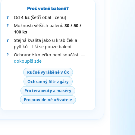
Proč volně balené?
Od
4 ks
(šetří obal i cenu)
Možnosti větších balení:
30 / 50 /
100 ks
Stejná kvalita jako u krabiček a
pytlíků – liší se pouze balení
Ochranné kolečko není součástí —
dokoupíš zde
Ručně vyráběné v ČR
Ochranný filtr z gázy
Pro terapeuty a maséry
Pro pravidelné uživatele