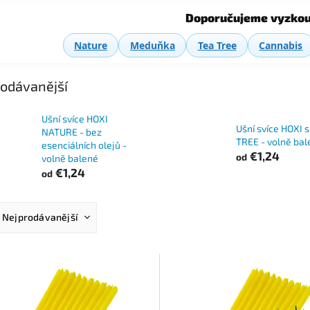
Doporučujeme vyzkou
Nature
Meduňka
Tea Tree
Cannabis
odávanější
Ušní svíce HOXI
Ušní svíce HOXI 
NATURE - bez
TREE - volně bal
esenciálních olejů -
€1,24
od
volně balené
€1,24
od
Nejprodávanější
Nejlevnější
Nejdražší
Abecedně