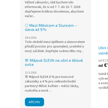
Vážení zákazníci, rádi bychom Vás
informovali, že si od 7. 7. do 10. 7. 2026
dopřejeme krátkou dovolenou, abychom
načer...
🌕 Mezi Měsícem a Sluncem –
sleva až 9 %
18.6.2026
Toto období mezi úplňkem a slunovratem
přináší prostor pro zpomalení, uvolnění a
Ušní 
nový začátek. Dopřejte svému tělu i my...
volně
🌸 Májová SLEVA na ušní a tělové
od €1,
svíce
€
od
12.5.2026
Volně 
🌸 Májová SLEVA 8 % pro koncové
vybran
zákazníky a 4 % pro velkoobchodní
a esen
partnery! Měsíc květen – měsíc lásky,
vyrábě
rozkvětu a nové ...
kónický
ARCHIV