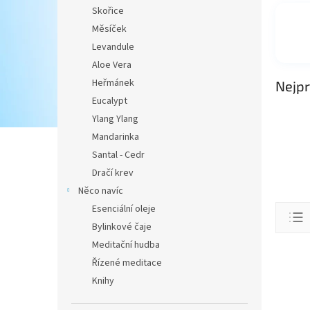
Skořice
Měsíček
Levandule
Aloe Vera
Heřmánek
Nejpr
Eucalypt
Ylang Ylang
Mandarinka
Santal - Cedr
Dračí krev
Něco navíc
Ř
Esenciální oleje
a
Bylinkové čaje
z
Meditační hudba
e
V
Řízené meditace
n
ý
Knihy
í
p
p
i