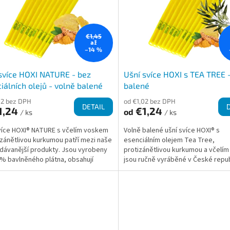
€1,45
až
–14 %
svíce HOXI NATURE - bez
Ušní svíce HOXI s TEA TREE 
iálních olejů - volně balené
balené
02 bez DPH
od €1,02 bez DPH
DETAIL
1,24
€1,24
od
/ ks
/ ks
více HOXI® NATURE s včelím voskem
Volně balené ušní svíce HOXI® s
izánětlivou kurkumou patří mezi naše
esenciálním olejem Tea Tree,
dávanější produkty. Jsou vyrobeny
protizánětlivou kurkumou a včelí
% bavlněného plátna, obsahují
jsou ručně vyráběné v České repub
čištěný...
kvalitních přírodních...