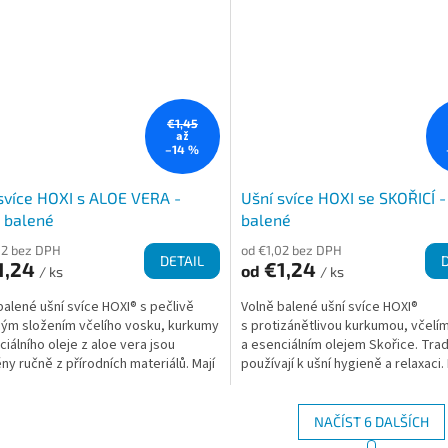
€1,45
až
–14 %
svíce HOXI s ALOE VERA -
Ušní svíce HOXI se SKOŘICÍ -
 balené
balené
02 bez DPH
od €1,02 bez DPH
DETAIL
1,24
€1,24
od
/ ks
/ ks
balené ušní svíce HOXI® s pečlivě
Volně balené ušní svíce HOXI®
ým složením včelího vosku, kurkumy
s protizánětlivou kurkumou, včel
ciálního oleje z aloe vera jsou
a esenciálním olejem Skořice. Tra
ny ručně z přírodních materiálů. Mají
používají k ušní hygieně a relaxaci
 tvar,...
se používat k...
NAČÍST 6 DALŠÍCH
S