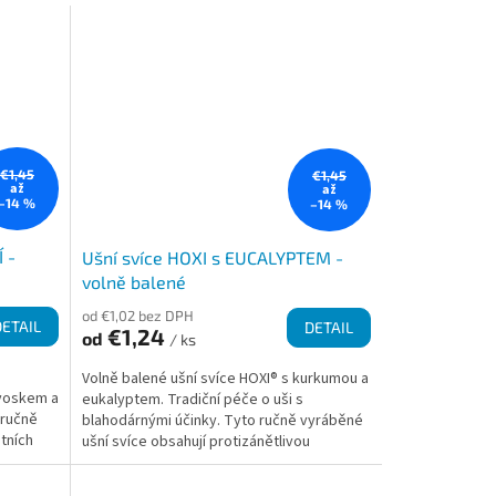
€1,45
€1,45
až
až
–14 %
–14 %
 -
Ušní svíce HOXI s EUCALYPTEM -
volně balené
od €1,02 bez DPH
DETAIL
DETAIL
€1,24
od
/ ks
Volně balené ušní svíce HOXI® s kurkumou a
 voskem a
eukalyptem. Tradiční péče o uši s
 ručně
blahodárnými účinky. Tyto ručně vyráběné
tních
ušní svíce obsahují protizánětlivou
kurkumu, včelí vosk a...