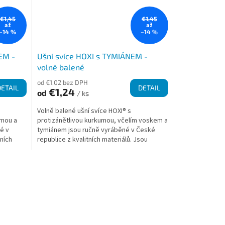
€1,45
€1,45
až
až
–14 %
–14 %
EM -
Ušní svíce HOXI s TYMIÁNEM -
volně balené
od €1,02 bez DPH
DETAIL
DETAIL
€1,24
od
/ ks
Volně balené ušní svíce HOXI® s
umou a
protizánětlivou kurkumou, včelím voskem a
é v
tymiánem jsou ručně vyráběné v České
dních
republice z kvalitních materiálů. Jsou
v kónickém tvaru pro...