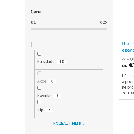
r
s
o
p
Cena
d
r
u
€
1
€
25
o
k
d
t
u
ů
Ušní 
k
esenc
t
ů
od €1,
Na skladě
18
€
od
Ušní s
Akce
0
a prot
nejpro
ze 100
Novinka
2
pouze 
Tip
2
ROZBALIT FILTR