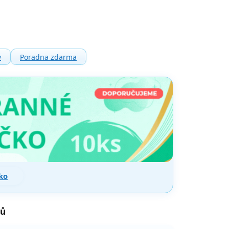
y
Poradna zdarma
ko
ků