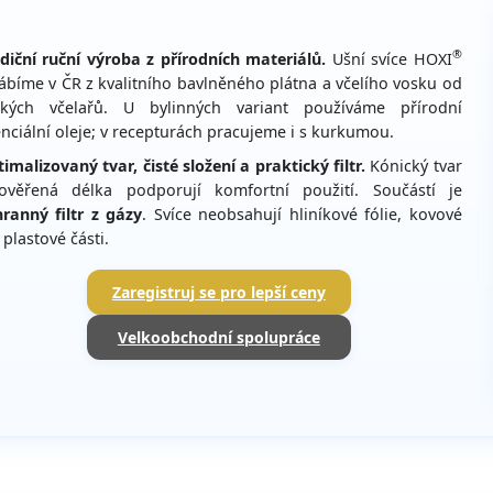
®
diční ruční výroba z přírodních materiálů.
Ušní svíce HOXI
ábíme v ČR z kvalitního bavlněného plátna a včelího vosku od
ských včelařů. U bylinných variant používáme přírodní
nciální oleje; v recepturách pracujeme i s kurkumou.
imalizovaný tvar, čisté složení a praktický filtr.
Kónický tvar
ověřená délka podporují komfortní použití. Součástí je
ranný filtr z gázy
. Svíce neobsahují hliníkové fólie, kovové
 plastové části.
Zaregistruj se pro lepší ceny
Velkoobchodní spolupráce