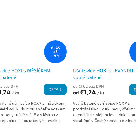
€1,45
až
–14 %
svíce HOXI s MĚSÍČKEM -
Ušní svíce HOXI s LEVANDULÍ
 balené
volně balené
02 bez DPH
od €1,02 bez DPH
DETAIL
1,24
€1,24
od
/ ks
/ ks
balené ušní svíce HOXI® s měsíčkem,
Volně balené ušní svíce HOXI® s
ánětlivou kurkumou a včelím voskem
protizánětlivou kurkumou, včelím
yrobeny ručně ručně a s láskou v
esenciálním olejem levandule jsou
republice. Jsou určeny k zevnímu
vyráběné v České republice z kvali
 a nabízí...
přírodních materiálů....