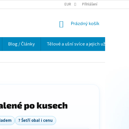
VELKOOBCHOD
HODNOCENÍ OBCHODU
EUR
Přihlášení
O NÁS
VĚRNOSTNÍ 
NÁKUPNÍ
Prázdný košík
KOŠÍK
Blog / Články
Tělové a ušní svíce a jejich užití v praxi
alené po kusech
kladem
? Šetří obal i cenu