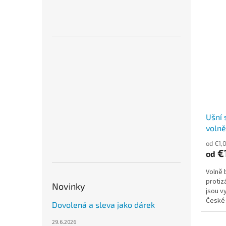
Ušní 
volně
od €1,
€
od
Volně 
protiz
Novinky
jsou v
České 
Dovolená a sleva jako dárek
použití
29.6.2026