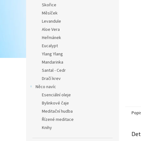
Skořice
Měsíček
Levandule
Aloe Vera
Heřmánek
Eucalypt
Ylang Ylang
Mandarinka
Santal - Cedr
Dračí krev
Něco navíc
Esenciální oleje
Bylinkové čaje
Meditační hudba
Popi
Řízené meditace
Knihy
Det