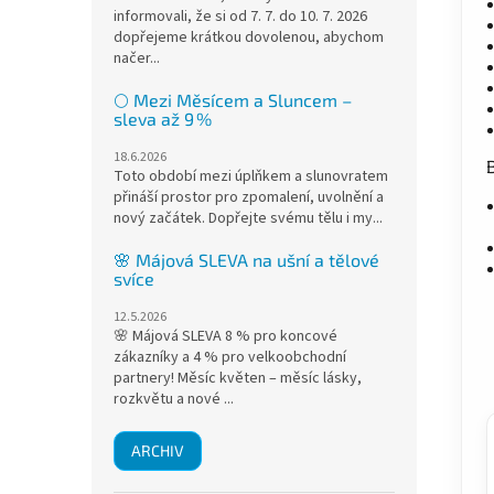
informovali, že si od 7. 7. do 10. 7. 2026
dopřejeme krátkou dovolenou, abychom
načer...
🌕 Mezi Měsícem a Sluncem –
sleva až 9 %
18.6.2026
Toto období mezi úplňkem a slunovratem
přináší prostor pro zpomalení, uvolnění a
nový začátek. Dopřejte svému tělu i my...
🌸 Májová SLEVA na ušní a tělové
svíce
12.5.2026
🌸 Májová SLEVA 8 % pro koncové
zákazníky a 4 % pro velkoobchodní
partnery! Měsíc květen – měsíc lásky,
rozkvětu a nové ...
ARCHIV