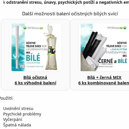
k
odstranění stresu, únavy, psychických potíží a negativních e
Další možnosti balení očistných bílých svící
Bílá očistná
Bílá + černá MIX
6 ks výhodné balení
6 ks kombinované balen
Použití:
Uvolnění stresu
Psychické problémy
Vyčerpání
Špatná nálada