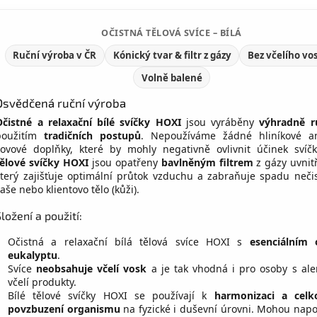
OČISTNÁ TĚLOVÁ SVÍCE – BÍLÁ
Ruční výroba v ČR
Kónický tvar & filtr z gázy
Bez včelího vo
Volně balené
Osvědčená ruční výroba
Očistné a relaxační bílé svíčky HOXI
jsou vyráběny
výhradně r
použitím
tradičních postupů
. Nepoužíváme žádné hliníkové an
kovové doplňky, které by mohly negativně ovlivnit účinek svíč
tělové svíčky HOXI
jsou opatřeny
bavlněným filtrem
z gázy uvnitř
který zajišťuje optimální průtok vzduchu a zabraňuje spadu neči
aše nebo klientovo tělo (kůži).
Složení a použití:
Očistná a relaxační bílá tělová svíce HOXI s
esenciálním 
eukalyptu
.
Svíce
neobsahuje včelí vosk
a je tak vhodná i pro osoby s ale
včelí produkty.
Bílé tělové svíčky HOXI se používají k
harmonizaci a cel
povzbuzení organismu
na fyzické i duševní úrovni. Mohou nap