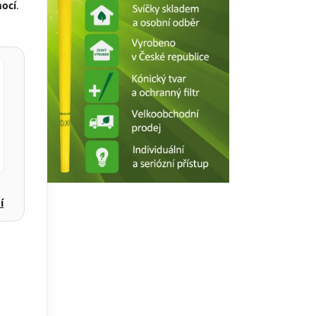
mocí
.
í