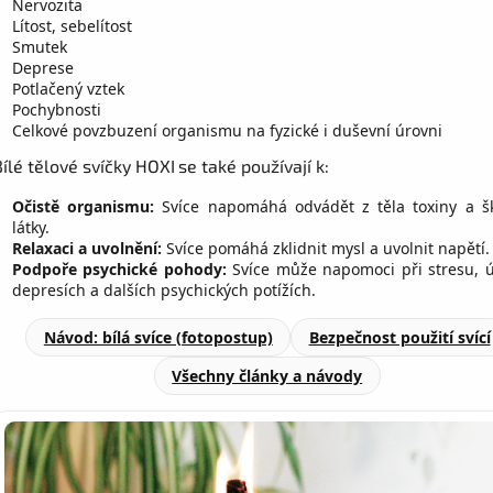
Nervozita
Lítost, sebelítost
Smutek
Deprese
Potlačený vztek
Pochybnosti
Celkové povzbuzení organismu na fyzické i duševní úrovni
Bílé tělové svíčky HOXI
se také používají k:
Očistě organismu:
Svíce napomáhá odvádět z těla toxiny a šk
látky.
Relaxaci a uvolnění:
Svíce pomáhá zklidnit mysl a uvolnit napětí.
Podpoře psychické pohody:
Svíce může napomoci při stresu, ú
depresích a dalších psychických potížích.
Návod: bílá svíce (fotopostup)
Bezpečnost použití svící
Všechny články a návody