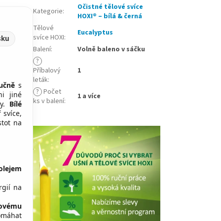
Očistné tělové svíce
Kategorie
:
HOXI® – bílá & černá
Tělové
Eucalyptus
svíce HOXI
:
sku
Balení
:
Volně baleno v sáčku
?
Příbalový
1
leták
:
učně
s
?
Počet
i jiné
1 a více
ks v balení
:
ky.
Bílé
 svíce,
stot na
olejem
rgií na
kovému
omáhat