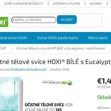
CENÍK A NÁKUPNÍ MOŽNOSTI
DOPRAVA A PLATBA
NOVINKY
HLEDAT
lové svíce HOXI
Svíce HOXI podle bylin
Něco navíc
HOXI®
Očistné tělové svíce HOXI® BÍLÉ s Eucalyptem - volně balené
tné tělové svíce HOXI® BÍLÉ s Eucalyp
né
noceno
Podrobnosti hodnocení
Značka:
HOXI
ní
€1,
u
€1,22 be
Měrná
Skla
cena:
ek.
Můžeme d