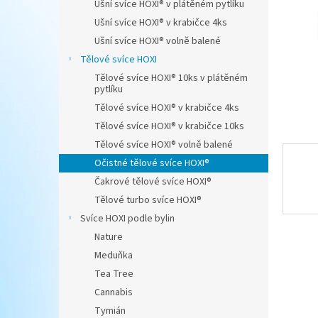
Ušní svíce HOXI® v plátěném pytlíku
n
Ušní svíce HOXI® v krabičce 4ks
e
Ušní svíce HOXI® volně balené
l
Tělové svíce HOXI
Tělové svíce HOXI® 10ks v plátěném
pytlíku
Tělové svíce HOXI® v krabičce 4ks
Tělové svíce HOXI® v krabičce 10ks
Tělové svíce HOXI® volně balené
Očistné tělové svíce HOXI®
Čakrové tělové svíce HOXI®
Tělové turbo svíce HOXI®
Svíce HOXI podle bylin
Nature
Meduňka
Tea Tree
Cannabis
Tymián