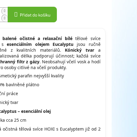
Přidat do košíku
 balené očistné a relaxační bílé
tělové svíce
I s
esenciálním olejem Eucalyptu
jsou ručně
ěné z kvalitních materiálů.
Kónický tvar
a
alizovaná délka podporují účinnost; každá svíce
hranný filtr z gázy
. Neobsahují včelí vosk a hodí
ro osoby citlivé na včelí produkty.
metický parafin nejvyšší kvality
0% bavlněné plátno
ční práce
ický tvar
alyptus – esenciální olej
lka cca 25 cm
á očistná tělová svíce HOXI s Eucalyptem již od 2