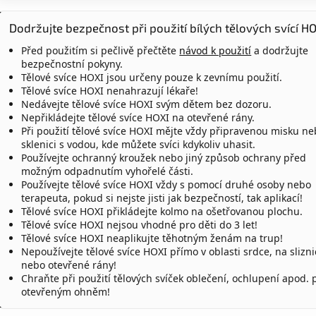
Dodržujte bezpečnost při použití bílých tělových svící HO
Před použitím si pečlivě přečtěte
návod k použití
a dodržujte
bezpečnostní pokyny.
Tělové svíce HOXI jsou určeny pouze k zevnímu použití.
Tělové svíce HOXI nenahrazují lékaře!
Nedávejte tělové svíce HOXI svým dětem bez dozoru.
Nepřikládejte tělové svíce HOXI na otevřené rány.
Při použití tělové svíce HOXI mějte vždy připravenou misku n
sklenici s vodou, kde můžete svíci kdykoliv uhasit.
Používejte ochranný kroužek nebo jiný způsob ochrany před
možným odpadnutím vyhořelé části.
Používejte tělové svíce HOXI vždy s pomocí druhé osoby nebo
terapeuta, pokud si nejste jisti jak bezpečností, tak aplikací!
Tělové svíce HOXI přikládejte kolmo na ošetřovanou plochu.
Tělové svíce HOXI nejsou vhodné pro děti do 3 let!
Tělové svíce HOXI neaplikujte těhotným ženám na trup!
Nepoužívejte tělové svíce HOXI přímo v oblasti srdce, na slizn
nebo otevřené rány!
Chraňte při použití tělových svíček oblečení, ochlupení apod. 
otevřeným ohněm!