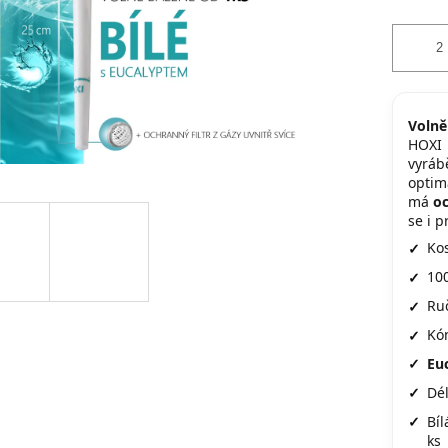
Volně
HOX
vyráb
optim
má
oc
se i p
Kos
10
Ru
Kón
Euc
Dé
Bíl
ks