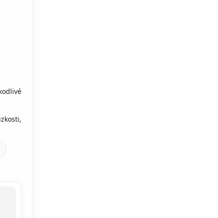
odlivé
zkosti,