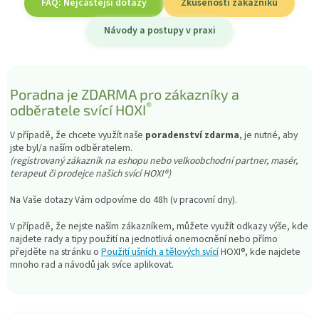
FAQ: Nejčastější dotazy
Zkušenosti zákazníků
Návody a postupy v praxi
Poradna je ZDARMA pro zákazníky a
®
odběratele svící HOXI
V případě, že chcete využít naše
poradenství zdarma
, je nutné, aby
jste byl/a naším odběratelem.
(registrovaný zákazník na eshopu nebo velkoobchodní partner, masér,
terapeut či prodejce našich svící HOXI®)
Na Vaše dotazy Vám odpovíme do 48h (v pracovní dny).
V případě, že nejste naším zákazníkem, můžete využít odkazy výše, kde
najdete rady a tipy použití na jednotlivá onemocnění nebo přímo
přejděte na stránku o
Použití ušních a tělových svící
HOXI®, kde najdete
mnoho rad a návodů jak svíce aplikovat.