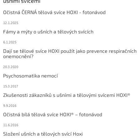
ušními svícemi
Očistná ČERNÁ tělová svíce HOXI - fotonávod
12.1.2025
Fámy a mýty o ušních a tělových svících
6.1.2025
Dají se tělové svíce HOXI použít jako prevence respiračních
onemocnění?
20.3.2020
Psychosomatika nemocí
15.3.2017
Zkušenosti zákazníků s ušními a tělovými svícemi HOXI®
9.9.2016
Očistná bílá tělová svíce HOXI® – fotonávod
11.6.2016
Složení ušních a tělových svící Hoxi