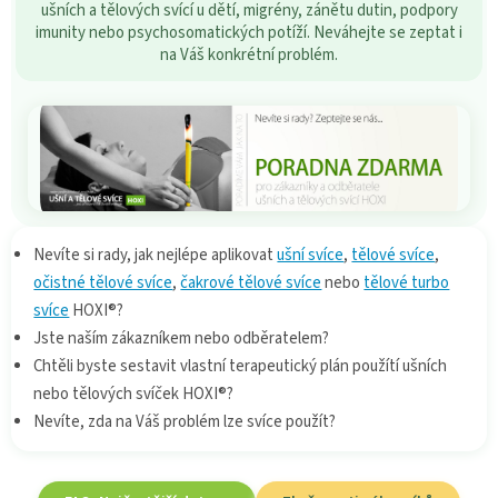
ušních a tělových svící u dětí, migrény, zánětu dutin, podpory
imunity nebo psychosomatických potíží. Neváhejte se zeptat i
na Váš konkrétní problém.
Nevíte si rady, jak nejlépe aplikovat
ušní svíce
,
tělové svíce
,
očistné tělové svíce
,
čakrové tělové svíce
nebo
tělové turbo
svíce
HOXI®?
Jste naším zákazníkem nebo odběratelem?
Chtěli byste sestavit vlastní terapeutický plán použítí ušních
nebo tělových svíček HOXI®?
Nevíte, zda na Váš problém lze svíce použít?