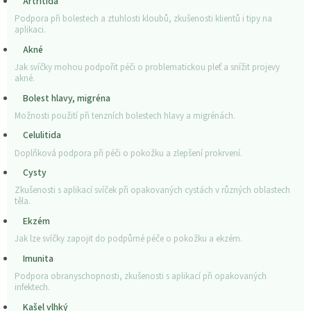
Artritida
Podpora při bolestech a ztuhlosti kloubů, zkušenosti klientů i tipy na
aplikaci.
Akné
Jak svíčky mohou podpořit péči o problematickou pleť a snížit projevy
akné.
Bolest hlavy, migréna
Možnosti použití při tenzních bolestech hlavy a migrénách.
Celulitida
Doplňková podpora při péči o pokožku a zlepšení prokrvení.
Cysty
Zkušenosti s aplikací svíček při opakovaných cystách v různých oblastech
těla.
Ekzém
Jak lze svíčky zapojit do podpůrné péče o pokožku a ekzém.
Imunita
Podpora obranyschopnosti, zkušenosti s aplikací při opakovaných
infektech.
Kašel vlhký