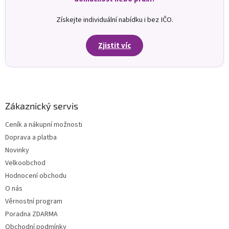
Získejte individuální nabídku i bez IČO.
Zjistit víc
Z
á
p
a
Zákaznický servis
t
Ceník a nákupní možnosti
í
Doprava a platba
Novinky
Velkoobchod
Hodnocení obchodu
O nás
Věrnostní program
Poradna ZDARMA
Obchodní podmínky