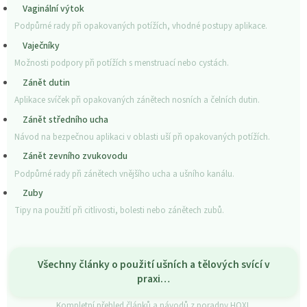
Vaginální výtok
Podpůrné rady při opakovaných potížích, vhodné postupy aplikace.
Vaječníky
Možnosti podpory při potížích s menstruací nebo cystách.
Zánět dutin
Aplikace svíček při opakovaných zánětech nosních a čelních dutin.
Zánět středního ucha
Návod na bezpečnou aplikaci v oblasti uší při opakovaných potížích.
Zánět zevního zvukovodu
Podpůrné rady při zánětech vnějšího ucha a ušního kanálu.
Zuby
Tipy na použití při citlivosti, bolesti nebo zánětech zubů.
Všechny články o použití ušních a tělových svící v
praxi…
Kompletní přehled článků a návodů z poradny HOXI.