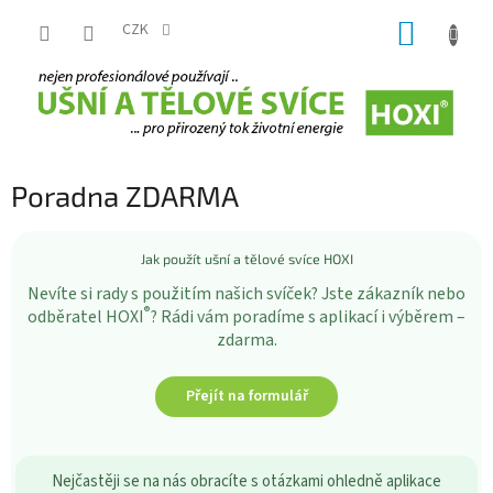
Přejít
NÁKUP
na
CZK
obsah
KOŠÍK
Poradna ZDARMA
Jak použít ušní a tělové svíce HOXI
Nevíte si rady s použitím našich svíček? Jste zákazník nebo
®
odběratel HOXI
? Rádi vám poradíme s aplikací i výběrem –
zdarma.
Přejít na formulář
Nejčastěji se na nás obracíte s otázkami ohledně aplikace