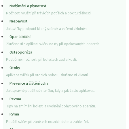
Nadýmání a plynatost
Možnosti využití při trávicích potížích a pocitu těžkosti.
Nespavost
Jak svíčky podpořit klidný spánek a večerní zklidnění.
Opar labiální
Zkušenosti s aplikací svíček na rty při opakovaných oparech.
Osteoporóza
Podpůrné možnosti při bolestech zad a kostí.
Otoky
Aplikace svíček při otocích nohou, zkušenosti klientů.
Prevence a čištění ucha
Jak správně použít ušní svíčku, kdy a jak často aplikovat.
Revma
Tipy na zmírnění bolesti a uvolnění pohybového aparátu.
Rýma
Použití svíček při zánětech nosních dutin a zahlenění.