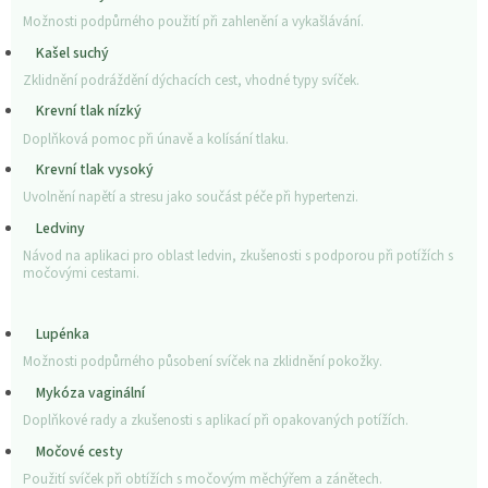
Možnosti podpůrného použití při zahlenění a vykašlávání.
Kašel suchý
Zklidnění podráždění dýchacích cest, vhodné typy svíček.
Krevní tlak nízký
Doplňková pomoc při únavě a kolísání tlaku.
Krevní tlak vysoký
Uvolnění napětí a stresu jako součást péče při hypertenzi.
Ledviny
Návod na aplikaci pro oblast ledvin, zkušenosti s podporou při potížích s
močovými cestami.
Lupénka
Možnosti podpůrného působení svíček na zklidnění pokožky.
Mykóza vaginální
Doplňkové rady a zkušenosti s aplikací při opakovaných potížích.
Močové cesty
Použití svíček při obtížích s močovým měchýřem a zánětech.