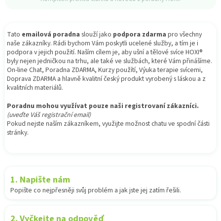
Tato
emailová poradna
slouží jako
podpora zdarma
pro všechny
naše zákazníky. Rádi bychom Vám poskytli ucelené služby, a tím je i
podpora v jejich použití. Naším cílem je, aby ušní a tělové svíce HOXI®
byly nejen jedničkou na trhu, ale také ve službách, které Vám přinášíme.
On-line Chat, Poradna ZDARMA, Kurzy použítí, Výuka terapie svícemi,
Doprava ZDARMA a hlavně kvalitní český produkt vyrobený s láskou a z
kvalitních materiálů.
Poradnu mohou využívat pouze naši registrovaní zákazníci.
(uveďte Váš registrační email)
Pokud nejste naším zákazníkem, využijte možnost chatu ve spodní části
stránky.
1. Napište nám
Popište co nejpřesněji svůj problém a jak jste jej zatím řešili.
2. Vyčkejte na odpověď