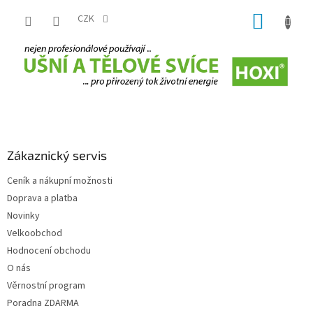
Přejít
NÁKUP
na
CZK
obsah
KOŠÍK
Z
á
p
a
Zákaznický servis
t
Ceník a nákupní možnosti
í
Doprava a platba
Novinky
Velkoobchod
Hodnocení obchodu
O nás
Věrnostní program
Poradna ZDARMA