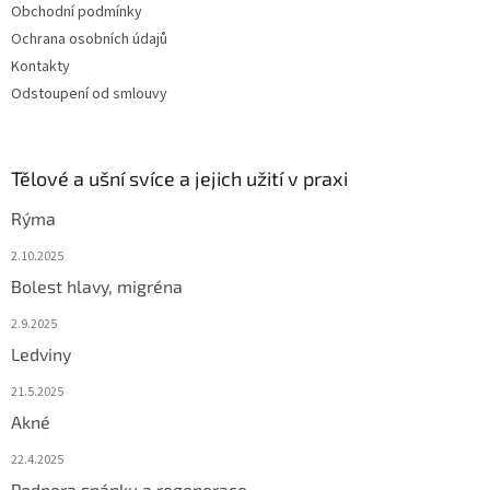
Obchodní podmínky
Ochrana osobních údajů
Kontakty
Odstoupení od smlouvy
Tělové a ušní svíce a jejich užití v praxi
Rýma
2.10.2025
Bolest hlavy, migréna
2.9.2025
Ledviny
21.5.2025
Akné
22.4.2025
Podpora spánku a regenerace