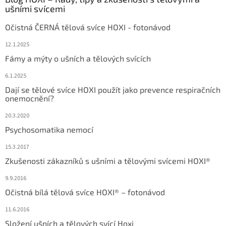
ušními svícemi
Očistná ČERNÁ tělová svíce HOXI - fotonávod
12.1.2025
Fámy a mýty o ušních a tělových svících
6.1.2025
Dají se tělové svíce HOXI použít jako prevence respiračních
onemocnění?
20.3.2020
Psychosomatika nemocí
15.3.2017
Zkušenosti zákazníků s ušními a tělovými svícemi HOXI®
9.9.2016
Očistná bílá tělová svíce HOXI® – fotonávod
11.6.2016
Složení ušních a tělových svící Hoxi