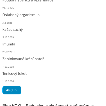
24.3.2025
Oslabený organismus
3.2.2025
Kašel suchý
5.12.2019
Imunita
25.12.2018
Zablokovaná krční páteř
7.11.2018
Tenisový loket
1.12.2016
ARCHIV
Blog HOXI – Rady, tipy a zkušenosti s tělovými a