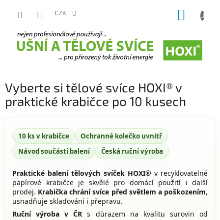
Přejít
NÁKUP
na
CZK
obsah
KOŠÍK
Vyberte si tělové svíce HOXI® v
praktické krabičce po 10 kusech
10 ks v krabičce
Ochranné kolečko uvnitř
Návod součástí balení
Česká ruční výroba
Praktické balení tělových svíček HOXI®
v recyklovatelné
papírové krabičce je skvělé pro domácí použití i další
prodej.
Krabička chrání svíce před světlem a poškozením
,
usnadňuje skladování i přepravu.
Ruční výroba v ČR
s důrazem na kvalitu surovin od