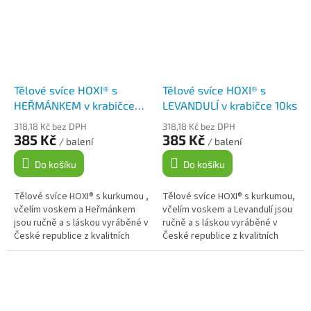
Tělové svíce HOXI® s
Tělové svíce HOXI® s
HEŘMÁNKEM v krabičce
LEVANDULÍ v krabičce 10ks
10ks
318,18 Kč bez DPH
318,18 Kč bez DPH
385 Kč
385 Kč
/ balení
/ balení
Do košíku
Do košíku
Tělové svíce HOXI® s kurkumou ,
Tělové svíce HOXI® s kurkumou,
včelím voskem a Heřmánkem
včelím voskem a Levandulí jsou
jsou ručně a s láskou vyráběné v
ručně a s láskou vyráběné v
České republice z kvalitních
České republice z kvalitních
přírodních materiálů v papírové
přírodních materiálů v papírové
krabičce. Jsou...
krabičce. Jsou vhodné pro...