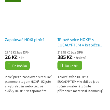
Zapalovač HOXI plnící
Tělové svíce HOXI® s
EUCALYPTEM v krabičce
10ks
21,49 Kč bez DPH
318,18 Kč bez DPH
26 Kč
385 Kč
/ ks
/ balení
Do košíku
Do košíku
Plnící piezo zapalovač s redukcí
Tělové svíce HOXI® s
plamene a logem HOXI®. Už jste
EUCALYPTEM v krabičce jsou
si vybrali ušní nebo tělové
ručně vyráběné z čistě
svíčky HOXI®? Nezapomeňte
přírodních materiálů. Kombinují
přidat do košíku také náš
včelí vosk, 100% bavlněné
zapalovač s logem HOXI®. ...
plátno a kurkumu s esenciálním
olejem eukalyptu....