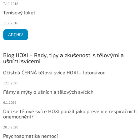
7.11.2018
Tenisový loket
1.12.2016
ARCHIV
Blog HOXI – Rady, tipy a zkušenosti s tělovými a
ušními svícemi
Očistná ČERNÁ tělová svíce HOXI - fotonávod
12.1.2025
Fámy a mýty o ušních a tělových svících
6.1.2025
Dají se tělové svíce HOXI použít jako prevence respiračních
onemocnění?
20.3.2020
Psychosomatika nemocí