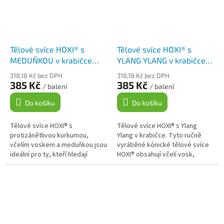
Tělové svíce HOXI® s
Tělové svíce HOXI® s
MEDUŇKOU v krabičce
YLANG YLANG v krabičce
10ks
10ks
318,18 Kč bez DPH
318,18 Kč bez DPH
385 Kč
385 Kč
/ balení
/ balení
Do košíku
Do košíku
Tělové svíce HOXI® s
Tělové svíce HOXI® s Ylang
protizánětlivou kurkumou,
Ylang v krabičce. Tyto ručně
včelím voskem a meduňkou jsou
vyráběné kónické tělové svíce
ideální pro ty, kteří hledají
HOXI® obsahují včelí vosk,
přírodní a holistický způsob, jak
protizánětlivou kurkumu a
podpořit své zdraví a pohodu....
esenciální olej Ylang Ylang s...