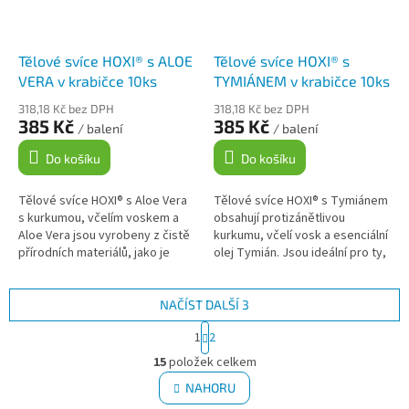
Tělové svíce HOXI® s ALOE
Tělové svíce HOXI® s
VERA v krabičce 10ks
TYMIÁNEM v krabičce 10ks
318,18 Kč bez DPH
318,18 Kč bez DPH
385 Kč
385 Kč
/ balení
/ balení
Do košíku
Do košíku
Tělové svíce HOXI® s Aloe Vera
Tělové svíce HOXI® s Tymiánem
s kurkumou, včelím voskem a
obsahují protizánětlivou
Aloe Vera jsou vyrobeny z čistě
kurkumu, včelí vosk a esenciální
přírodních materiálů, jako je
olej Tymián. Jsou ideální pro ty,
včelí vosk, bavlna a plátno. Jsou
kteří hledají přírodní cestu k
obohaceny o...
relaxaci a uvolnění....
NAČÍST DALŠÍ 3
S
1
2
t
O
r
15
položek celkem
v
á
l
NAHORU
n
á
k