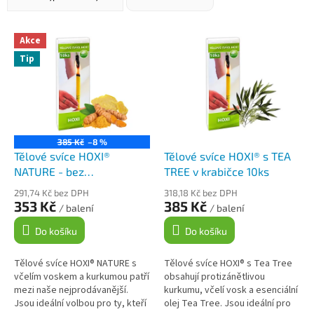
a
z
Nejlevnější
e
V
Akce
n
ý
Nejdražší
Tip
í
p
Abecedně
p
i
r
s
o
p
d
r
u
o
385 Kč
–8 %
k
d
Tělové svíce HOXI®
Tělové svíce HOXI® s TEA
t
u
NATURE - bez
TREE v krabičce 10ks
ů
k
esenciálních olejů - v
291,74 Kč bez DPH
318,18 Kč bez DPH
t
krabičce 10ks
353 Kč
385 Kč
/ balení
/ balení
ů
Do košíku
Do košíku
Tělové svíce HOXI® NATURE s
Tělové svíce HOXI® s Tea Tree
včelím voskem a kurkumou patří
obsahují protizánětlivou
mezi naše nejprodávanější.
kurkumu, včelí vosk a esenciální
Jsou ideální volbou pro ty, kteří
olej Tea Tree. Jsou ideální pro