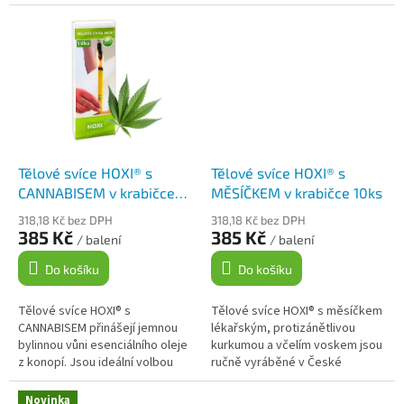
preferují svíčky bez
ty, kteří hledají přírodní cestu k
esenciálních olejů a hledají...
relaxaci a uvolnění....
Tělové svíce HOXI® s
Tělové svíce HOXI® s
CANNABISEM v krabičce
MĚSÍČKEM v krabičce 10ks
10ks
318,18 Kč bez DPH
318,18 Kč bez DPH
385 Kč
385 Kč
/ balení
/ balení
Do košíku
Do košíku
Tělové svíce HOXI® s
Tělové svíce HOXI® s měsíčkem
CANNABISEM přinášejí jemnou
lékařským, protizánětlivou
bylinnou vůni esenciálního oleje
kurkumou a včelím voskem jsou
z konopí. Jsou ideální volbou
ručně vyráběné v České
pro ty, kteří preferují svíčky s
republice s důrazem na kvalitu a
esenciálním olejem a hledají...
tradici. Nejčastější možné...
Novinka