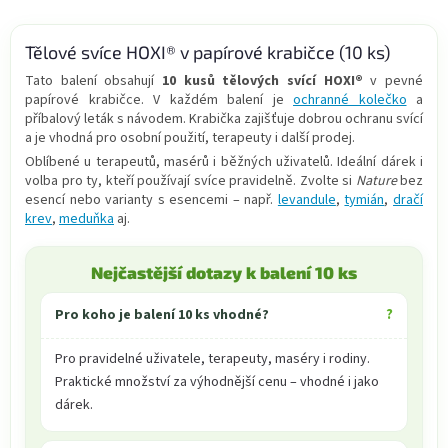
d
o
v
a
á
Tělové svíce HOXI® v papírové krabičce (10 ks)
c
n
í
Tato balení obsahují
10 kusů tělových svící HOXI®
v pevné
í
p
papírové krabičce. V každém balení je
ochranné kolečko
a
r
příbalový leták s návodem. Krabička zajišťuje dobrou ochranu svící
v
a je vhodná pro osobní použití, terapeuty i další prodej.
k
Oblíbené u terapeutů, masérů i běžných uživatelů. Ideální dárek i
y
volba pro ty, kteří používají svíce pravidelně. Zvolte si
Nature
bez
v
esencí nebo varianty s esencemi – např.
levandule
,
tymián
,
dračí
ý
krev
,
meduňka
aj.
p
i
s
Nejčastější dotazy k balení 10 ks
u
Pro koho je balení 10 ks vhodné?
Pro pravidelné uživatele, terapeuty, maséry i rodiny.
Praktické množství za výhodnější cenu – vhodné i jako
dárek.