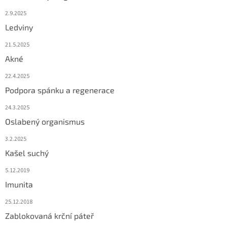
2.9.2025
Ledviny
21.5.2025
Akné
22.4.2025
Podpora spánku a regenerace
24.3.2025
Oslabený organismus
3.2.2025
Kašel suchý
5.12.2019
Imunita
25.12.2018
Zablokovaná krční páteř