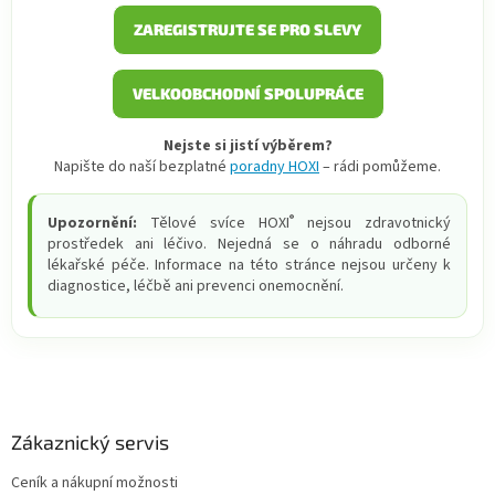
ZAREGISTRUJTE SE PRO SLEVY
VELKOOBCHODNÍ SPOLUPRÁCE
Nejste si jistí výběrem?
Napište do naší bezplatné
poradny HOXI
– rádi pomůžeme.
®
Upozornění:
Tělové svíce HOXI
nejsou zdravotnický
prostředek ani léčivo. Nejedná se o náhradu odborné
lékařské péče. Informace na této stránce nejsou určeny k
diagnostice, léčbě ani prevenci onemocnění.
Z
á
p
a
Zákaznický servis
t
Ceník a nákupní možnosti
í