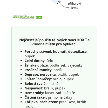
®
Nejčastější použití tělových svící HOXI
a
vhodná místa pro aplikaci:
Poruchy trávení, hubnutí, detoxikace:
pupek
Čelní dutiny:
čelo
Ženské obtíže:
podbříšek, vaječníky
Posílení imunity:
brzlík
Deprese, nervozita:
brzlík, pupek
Snížení horečky:
hrdlo, pupek
Bolesti svalů:
místně
Nespavost:
brzlík, pupek
Hemeroidy:
konec zad - páteře
Čištění čaker:
přímo na čakry
Chřipka, nachlazení:
prsní kost, brzlík,
hrdlo