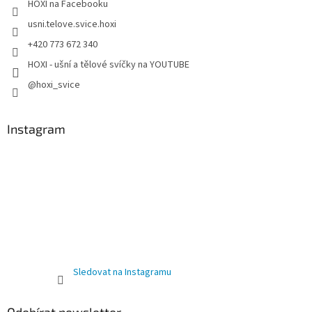
HOXI na Facebooku
usni.telove.svice.hoxi
+420 773 672 340
HOXI - ušní a tělové svíčky na YOUTUBE
@hoxi_svice
Instagram
Sledovat na Instagramu