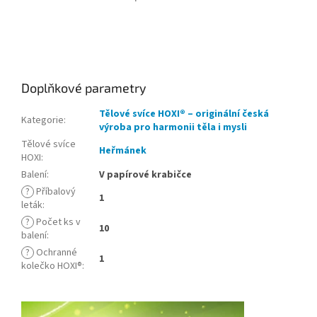
Doplňkové parametry
Tělové svíce HOXI® – originální česká
Kategorie
:
výroba pro harmonii těla i mysli
Tělové svíce
Heřmánek
HOXI
:
Balení
:
V papírové krabičce
?
Příbalový
1
leták
:
?
Počet ks v
10
balení
:
?
Ochranné
1
kolečko HOXI®
: