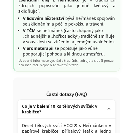
zdrojích popisován jako jemně květový a
zklidňující.
V lidovém léčitelství
bývá heřmánek spojován
se zklidněním a péčí o pokožku a trávení.
V TČM
se heřmánek (často chápaný jako
„chladnější“ a „hořkosladký“) tradičně zmiňuje
v souvislosti se ztišením a jemným uvolněním.
V aromaterapii
se popisuje jako vůně
podporující pohodu a klidnou atmosféru.
Uvedené informace vychází z tradičních zdrojů a slouží pouze
pro inspiraci. Nejde o zdravotní tvrzení.
Časté dotazy (FAQ)
Co je v balení 10 ks tělových svíček v
krabičce?
Deset tělových svící HOXI® s Heřmánkem v
papírové krabičce; příbalový leták a jedno