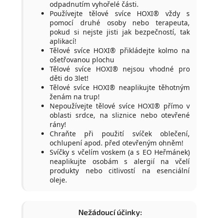
odpadnutím vyhořelé části.
Používejte tělové svíce HOXI® vždy s
pomocí druhé osoby nebo terapeuta,
pokud si nejste jisti jak bezpečností, tak
aplikací!
Tělové svíce HOXI® přikládejte kolmo na
ošetřovanou plochu
Tělové svíce HOXI® nejsou vhodné pro
děti do 3let!
Tělové svíce HOXI® neaplikujte těhotným
ženám na trup!
Nepoužívejte tělové svíce HOXI® přímo v
oblasti srdce, na sliznice nebo otevřené
rány!
Chraňte při použití svíček oblečení,
ochlupení apod. před otevřeným ohněm!
Svíčky s včelím voskem (a s EO Heřmánek)
neaplikujte osobám s alergií na včelí
produkty nebo citlivostí na esenciální
oleje.
Nežádoucí účinky: