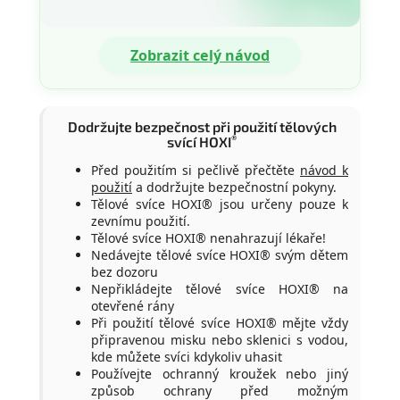
Zobrazit celý návod
Dodržujte bezpečnost při použití tělových
®
svící HOXI
Před použitím si pečlivě přečtěte
návod k
použití
a dodržujte bezpečnostní pokyny.
Tělové svíce HOXI® jsou určeny pouze k
zevnímu použití.
Tělové svíce HOXI® nenahrazují lékaře!
Nedávejte tělové svíce HOXI® svým dětem
bez dozoru
Nepřikládejte tělové svíce HOXI® na
otevřené rány
Při použití tělové svíce HOXI® mějte vždy
připravenou misku nebo sklenici s vodou,
kde můžete svíci kdykoliv uhasit
Používejte ochranný kroužek nebo jiný
způsob ochrany před možným