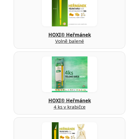
HOXI® Heřmánek
Volně balené
HOXI® Heřmánek
4 ks v krabičce