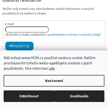
Odebírat newsletter
Vložte svůj e-mail a my vám budeme zasílat informace o nových
produktech na našem e-shopu.
E-mail
Vložením e-mailu souhlasíte s
podmínkami ochrany osobních údajů
PŘIHLÁSIT SE
Náš eshop www.HOXI.cz používá soubory cookie. Dalším
procházením tohoto webu vyjadřujete souhlas s jejich
Mgr. Klára Hanzalová - Psychologické poradenství, terapie
používáním.. Více informací
zde
.
Nastavení
Vytvořil Shoptet
Odmítnout
Souhlasím
Copyright 2026
HOXI ušní a tělové svíčky
. Všechna práva
vyhrazena.
Upravit nastavení cookies