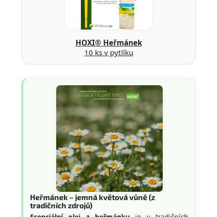
HOXI® Heřmánek
10 ks v pytlíku
Heřmánek – jemná květová vůně (z
tradičních zdrojů)
Esenciální olej z heřmánku
je v tradičních