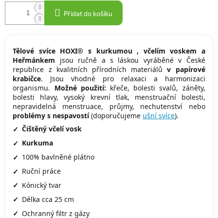
Přidat do košíku
Tělové svíce
HOXI®
s kurkumou
,
včelím voskem
a
Heřmánkem
jsou ručně a s láskou vyráběné v České
republice z kvalitních přírodních materiálů
v papírové
krabičce
. Jsou vhodné pro relaxaci a harmonizaci
organismu.
Možné použití:
křeče, bolesti svalů, záněty,
bolesti hlavy, vysoký krevní tlak, menstruační bolesti,
nepravidelná menstruace, průjmy, nechutenství nebo
problémy s nespavostí
(doporučujeme
ušní svíce
).
Čištěný včelí vosk
Kurkuma
100% bavlněné plátno
Ruční práce
Kónický tvar
Délka cca 25 cm
Ochranný filtr z gázy