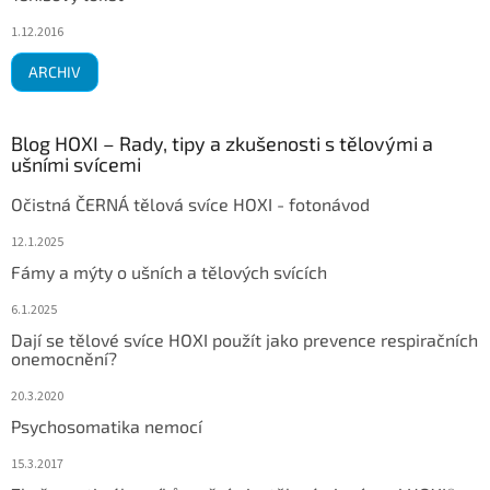
1.12.2016
ARCHIV
Blog HOXI – Rady, tipy a zkušenosti s tělovými a
ušními svícemi
Očistná ČERNÁ tělová svíce HOXI - fotonávod
12.1.2025
Fámy a mýty o ušních a tělových svících
6.1.2025
Dají se tělové svíce HOXI použít jako prevence respiračních
onemocnění?
20.3.2020
Psychosomatika nemocí
15.3.2017