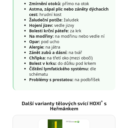
Zmírnění otoků:
přímo na otok
Astma, zápal plic nebo záněty dýchacích
cest:
hrudní kost
Žaludeční potíže:
žaludek
Hojení jizev:
vedle jizvy
Bolesti krční páteře:
za krk
Na modřiny:
na modřinu nebo vedle ní
Opar:
pod ucho
Alergie:
na játra
Zánět zubů a dásní:
na tvář
Chřipka:
na třetí oko (mezi obočí)
Bolest v krku:
do důlku pod krkem
Čištění lymfatického systému:
dle
schématu
Problémy s prostatou:
na podbříšek
®
Další varianty tělových svící HOXI
s
Heřmánkem