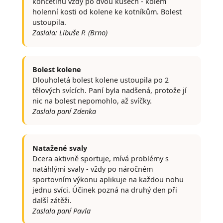
končetinu vždy po dvou kusech - kolem
holenní kosti od kolene ke kotníkům. Bolest
ustoupila.
Zaslala: Libuše P. (Brno)
Bolest kolene
Dlouholetá bolest kolene ustoupila po 2
tělových svících. Paní byla nadšená, protože jí
nic na bolest nepomohlo, až svíčky.
Zaslala paní Zdenka
Natažené svaly
Dcera aktivně sportuje, mívá problémy s
natáhlými svaly - vždy po náročném
sportovním výkonu aplikuje na každou nohu
jednu svíci. Účinek pozná na druhý den při
další zátěži.
Zaslala paní Pavla