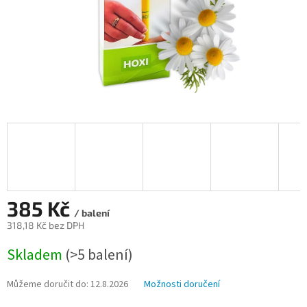
385 Kč
/ balení
318,18 Kč bez DPH
Měrná
Skladem
(>5 balení)
cena:
Můžeme doručit do:
12.8.2026
Možnosti doručení