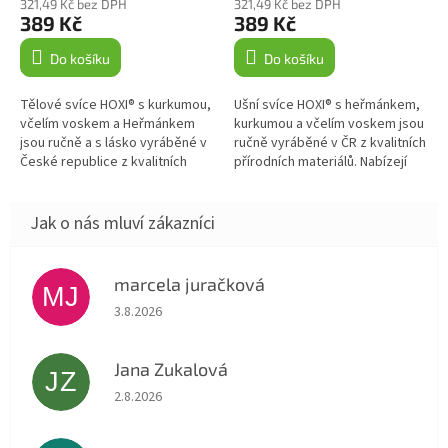
321,49 Kč bez DPH
321,49 Kč bez DPH
389 Kč
389 Kč
Do košíku
Do košíku
Tělové svíce HOXI® s kurkumou,
Ušní svíce HOXI® s heřmánkem,
včelím voskem a Heřmánkem
kurkumou a včelím voskem jsou
jsou ručně a s lásko vyráběné v
ručně vyráběné v ČR z kvalitních
České republice z kvalitních
přírodních materiálů. Nabízejí
přírodních materiálů. Jsou
příjemnou relaxaci a podporu
vhodné pro relaxaci a...
ušní hygieny....
marcela juračková
MJ
Hodnocení obchodu je 5 z 5 hvězdiček.
3.8.2026
Jana Zukalová
JZ
Hodnocení obchodu je 5 z 5 hvězdiček.
2.8.2026