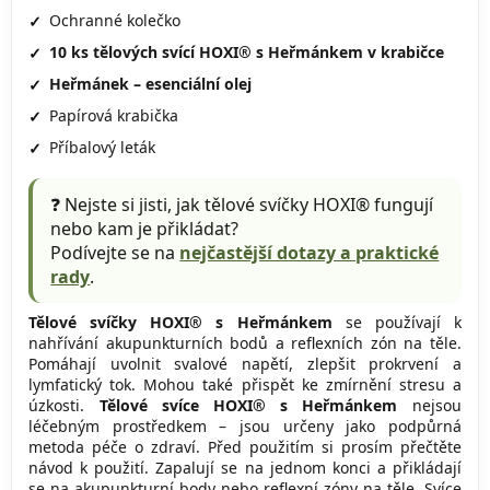
Ochranné kolečko
10 ks tělových svící HOXI® s Heřmánkem v krabičce
Heřmánek – esenciální olej
Papírová krabička
Příbalový leták
❓ Nejste si jisti, jak tělové svíčky HOXI® fungují
nebo kam je přikládat?
Podívejte se na
nejčastější dotazy a praktické
rady
.
Tělové svíčky HOXI® s Heřmánkem
se používají k
nahřívání akupunkturních bodů a reflexních zón na těle.
Pomáhají uvolnit svalové napětí, zlepšit prokrvení a
lymfatický tok. Mohou také přispět ke zmírnění stresu a
úzkosti.
Tělové svíce HOXI® s Heřmánkem
nejsou
léčebným prostředkem – jsou určeny jako podpůrná
metoda péče o zdraví. Před použitím si prosím přečtěte
návod k použití. Zapalují se na jednom konci a přikládají
se na akupunkturní body nebo reflexní zóny na těle. Svíce