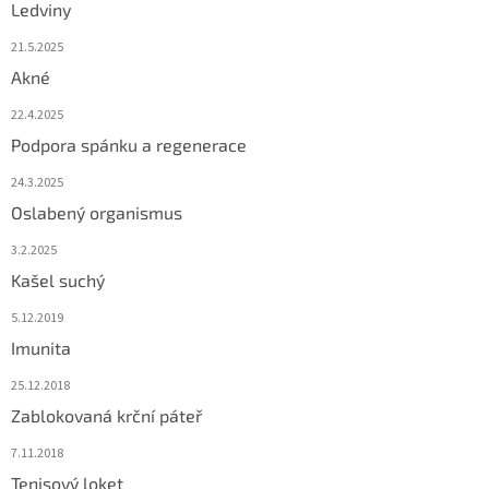
Ledviny
21.5.2025
Akné
22.4.2025
Podpora spánku a regenerace
24.3.2025
Oslabený organismus
3.2.2025
Kašel suchý
5.12.2019
Imunita
25.12.2018
Zablokovaná krční páteř
7.11.2018
Tenisový loket