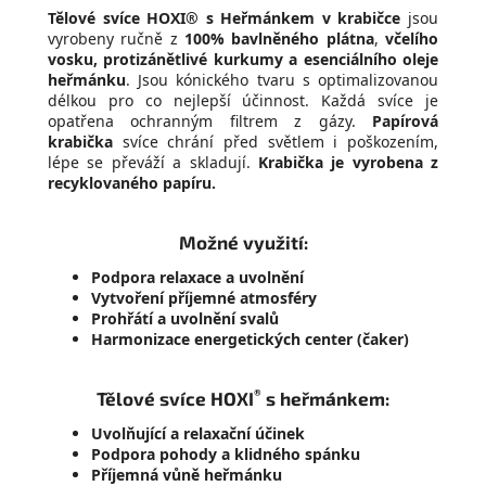
Tělové svíce HOXI®
s Heřmánkem
v krabičce
jsou
vyrobeny ručně z
100% bavlněného plátna
,
včelího
vosku
,
protizánětlivé
kurkumy
a esenciálního oleje
heřmánku
. Jsou kónického tvaru s optimalizovanou
délkou pro co nejlepší účinnost. Každá svíce je
opatřena ochranným filtrem z gázy.
Papírová
krabička
svíce chrání před světlem i poškozením,
lépe se převáží a skladují.
Krabička je vyrobena z
recyklovaného papíru.
Možné využití:
Podpora relaxace a uvolnění
Vytvoření příjemné atmosféry
Prohřátí a uvolnění svalů
Harmonizace energetických center (čaker)
®
Tělové svíce HOXI
s heřmánkem:
Uvolňující a relaxační účinek
Podpora pohody a klidného spánku
Příjemná vůně heřmánku