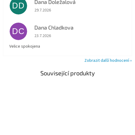
Dana Doležalová
DD
Hodnocení obchodu je 5 z 5 hvězdiček.
29.7.2026
Dana Chladkova
DC
Hodnocení obchodu je 5 z 5 hvězdiček.
23.7.2026
Velice spokojena
Zobrazit další hodnocení
Související produkty