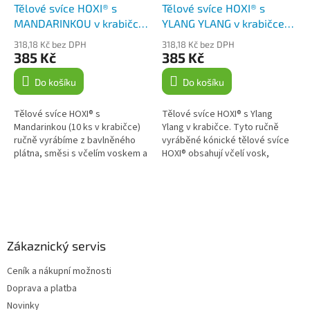
Tělové svíce HOXI® s
Tělové svíce HOXI® s
MANDARINKOU v krabičce
YLANG YLANG v krabičce
10ks
10ks
318,18 Kč bez DPH
318,18 Kč bez DPH
385 Kč
385 Kč
Do košíku
Do košíku
Tělové svíce HOXI® s
Tělové svíce HOXI® s Ylang
Mandarinkou (10 ks v krabičce)
Ylang v krabičce. Tyto ručně
ručně vyrábíme z bavlněného
vyráběné kónické tělové svíce
plátna, směsi s včelím voskem a
HOXI® obsahují včelí vosk,
kurkumou, doplněné o
protizánětlivou kurkumu a
esenciální olej mandarinky.
esenciální olej Ylang Ylang s...
Jsou...
Z
á
p
a
Zákaznický servis
t
Ceník a nákupní možnosti
í
Doprava a platba
Novinky