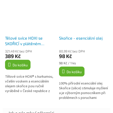
Tělové svíce HOXI se
Skořice - esenciální olej
SKOŘICÍ v plátěném
pytlíku 10ks
321,49 Kč bez DPH
80,99 Kč bez DPH
389 Kč
98 Kč
Měrná
98 Kč / 1 ks
Do košíku
cena:
Do košíku
Tělové svíce HOXI® s kurkumou,
včelím voskem a esenciálním
100% přírodní esenciální olej
olejem skořice jsou ručně
Skořice (silice) stimuluje myšlení
vyráběné v České republice z
a je výborným pomocníkem při
pečlivě vybraných materiálů.
problémech s poruchami
Svíčky jsou vhodné pro
koncentrace. Skořice má také
podporu...
povzbuzující účinky, pomáhá
při...