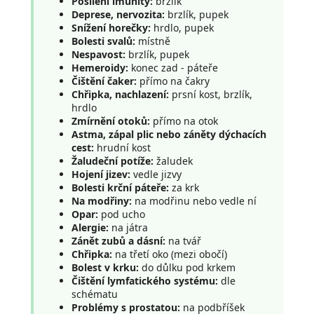
Posílení imunity:
brzlík
Deprese, nervozita:
brzlík, pupek
Snížení horečky:
hrdlo, pupek
Bolesti svalů:
místně
Nespavost:
brzlík, pupek
Hemeroidy:
konec zad - páteře
Čištění čaker:
přímo na čakry
Chřipka, nachlazení:
prsní kost, brzlík,
hrdlo
Zmírnění otoků:
přímo na otok
Astma, zápal plic nebo záněty dýchacích
cest:
hrudní kost
Žaludeční potíže:
žaludek
Hojení jizev:
vedle jizvy
Bolesti krční páteře:
za krk
Na modřiny:
na modřinu nebo vedle ní
Opar:
pod ucho
Alergie:
na játra
Zánět zubů a dásní:
na tvář
Chřipka:
na třetí oko (mezi obočí)
Bolest v krku:
do důlku pod krkem
Čištění lymfatického systému:
dle
schématu
Problémy s prostatou:
na podbříšek