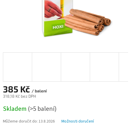
385 Kč
/ balení
318,18 Kč bez DPH
Měrná
Skladem
(>5 balení)
cena:
Můžeme doručit do:
13.8.2026
Možnosti doručení