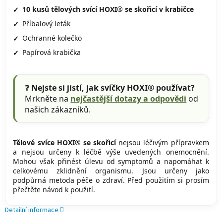
10 kusů tělových svící HOXI® se skořicí v krabičce
Příbalový leták
Ochranné kolečko
Papírová krabička
❓
Nejste si jistí, jak svíčky HOXI® používat?
Mrkněte na
nejčastější dotazy a odpovědi
od
našich zákazníků.
Tělové svíce HOXI® se skořicí
nejsou léčivým přípravkem
a nejsou určeny k léčbě výše uvedených onemocnění.
Mohou však přinést úlevu od symptomů a napomáhat k
celkovému zklidnění organismu. Jsou určeny jako
podpůrná metoda péče o zdraví. Před použitím si prosím
přečtěte návod k použití.
Detailní informace