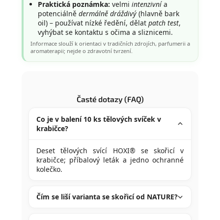
Praktická poznámka:
velmi
intenzivní
a
potenciálně
dermálně dráždivý
(hlavně bark
oil) – používat nízké ředění, dělat
patch test
,
vyhýbat se kontaktu s očima a sliznicemi.
Informace slouží k orientaci v tradičních zdrojích, parfumerii a
aromaterapii; nejde o zdravotní tvrzení.
Časté dotazy (FAQ)
Co je v balení 10 ks tělových svíček v
krabičce?
Deset tělových svící HOXI® se skořicí v
krabičce; příbalový leták a jedno ochranné
kolečko.
Čím se liší varianta se skořicí od NATURE?