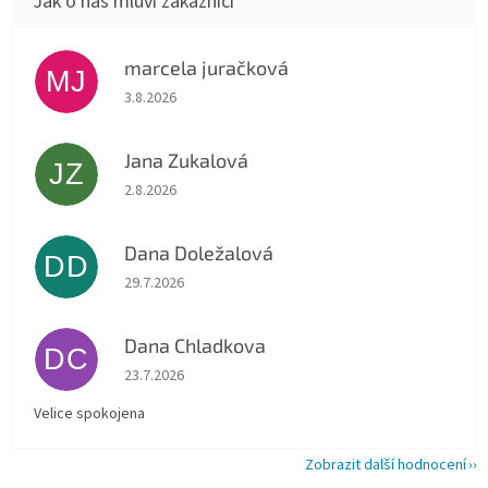
marcela juračková
MJ
Hodnocení obchodu je 5 z 5 hvězdiček.
3.8.2026
Jana Zukalová
JZ
Hodnocení obchodu je 5 z 5 hvězdiček.
2.8.2026
Dana Doležalová
DD
Hodnocení obchodu je 5 z 5 hvězdiček.
29.7.2026
Dana Chladkova
DC
Hodnocení obchodu je 5 z 5 hvězdiček.
23.7.2026
Velice spokojena
Zobrazit další hodnocení