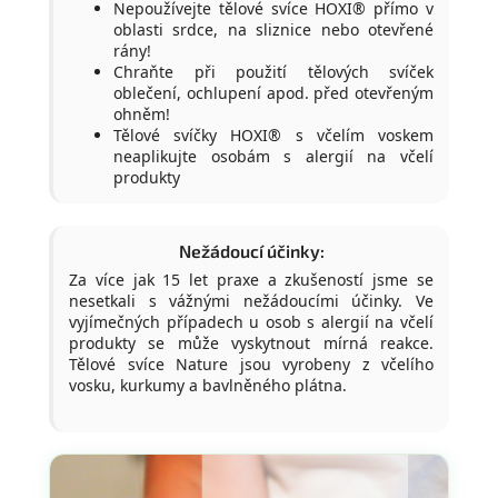
Nepoužívejte tělové svíce HOXI® přímo v
oblasti srdce, na sliznice nebo otevřené
rány!
Chraňte při použití tělových svíček
oblečení, ochlupení apod. před otevřeným
ohněm!
Tělové svíčky HOXI® s včelím voskem
neaplikujte osobám s alergií na včelí
produkty
Nežádoucí účinky:
Za více jak 15 let praxe a zkušeností jsme se
nesetkali s vážnými nežádoucími účinky. Ve
vyjímečných případech u osob s alergií na včelí
produkty se může vyskytnout mírná reakce.
Tělové svíce Nature jsou vyrobeny z včelího
vosku, kurkumy a bavlněného plátna.