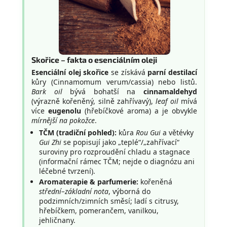
Skořice – fakta o esenciálním oleji
Esenciální olej skořice
se získává
parní destilací
kůry (Cinnamomum verum/cassia) nebo listů.
Bark oil
bývá bohatší na
cinnamaldehyd
(výrazně kořeněný, silně zahřívavý),
leaf oil
mívá
více
eugenolu
(hřebíčkové aroma) a je obvykle
mírnější na pokožce
.
TČM (tradiční pohled):
kůra
Rou Gui
a větévky
Gui Zhi
se popisují jako „teplé“/„zahřívací“
suroviny pro rozproudění chladu a stagnace
(informační rámec TČM; nejde o diagnózu ani
léčebné tvrzení).
Aromaterapie & parfumerie:
kořeněná
střední–základní nota
, výborná do
podzimních/zimních směsí; ladí s citrusy,
hřebíčkem, pomerančem, vanilkou,
jehličnany.