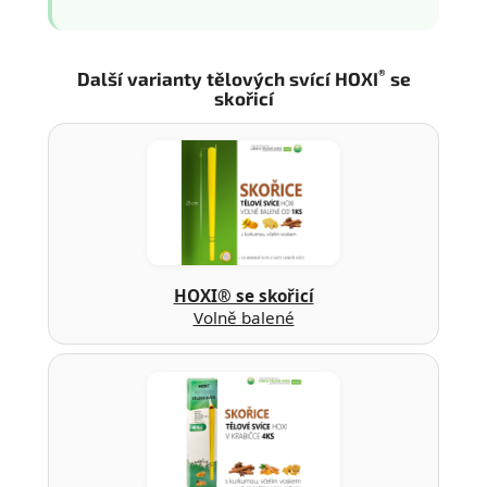
®
Další varianty tělových svící HOXI
se
skořicí
HOXI® se skořicí
Volně balené