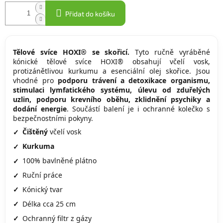
Přidat do košíku
Tělové svíce HOXI® se skořicí.
Tyto ručně vyráběné
kónické tělové svíce HOXI® obsahují včelí vosk,
protizánětlivou kurkumu a esenciální olej skořice. Jsou
vhodné pro
podporu trávení a detoxikace organismu,
stimulaci lymfatického systému, úlevu od zduřelých
uzlin, podporu krevního oběhu, zklidnění psychiky a
dodání energie
. Součástí balení je i ochranné kolečko s
bezpečnostními pokyny.
Čištěný
včelí vosk
Kurkuma
100% bavlněné plátno
Ruční práce
Kónický tvar
Délka
cca 25 cm
Ochranný filtr z gázy