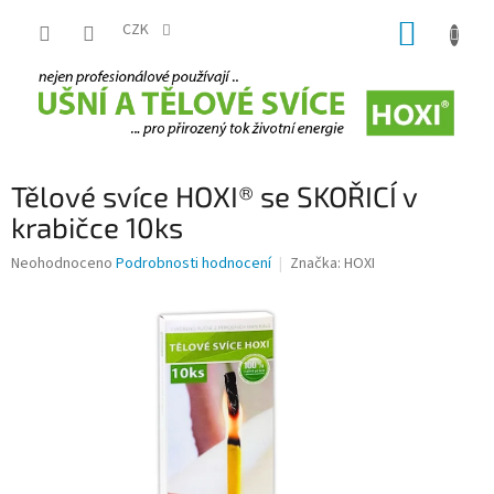
Přejít
NÁKUP
na
CZK
obsah
KOŠÍK
Tělové svíce HOXI® se SKOŘICÍ v
krabičce 10ks
Průměrné
Neohodnoceno
Podrobnosti hodnocení
Značka:
HOXI
hodnocení
produktu
je
0,0
z
5
hvězdiček.