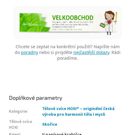
Chcete se zeptat na konkrétní použití? Napište nám
do
poradny
nebo si projděte
nejčastější dotazy
. Rádi
poradíme.
Doplňkové parametry
Tělové svíce HOXI® – originální česká
Kategorie
:
výroba pro harmonii těla i mysli
Tělové svíce
Skořice
HOXI
:
Balení
:
V papírové krabičce