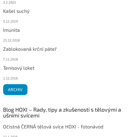
3.2.2025
Kašel suchý
5.12.2019
Imunita
25.12.2018
Zablokovaná krční páteř
7.11.2018
Tenisový loket
1.12.2016
ARCHIV
Blog HOXI – Rady, tipy a zkušenosti s tělovými a
ušními svícemi
Očistná ČERNÁ tělová svíce HOXI - fotonávod