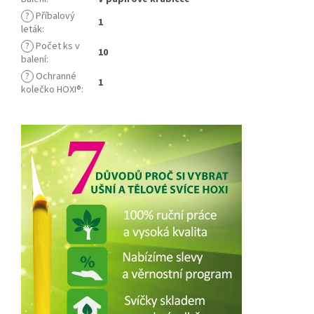
?
Příbalový
1
leták
:
?
Počet ks v
10
balení
:
?
Ochranné
1
kolečko HOXI®
: