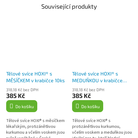
Související produkty
Tělové svíce HOXI® s
Tělové svíce HOXI® s
MĚSÍČKEM v krabičce 10ks
MEDUŇKOU v krabičce
10ks
318,18 Kč bez DPH
318,18 Kč bez DPH
385 Kč
385 Kč
Do košíku
Do košíku
Tělové svíce HOXI® s měsíčkem
Tělové svíce HOXI® s
lékařským, protizánětlivou
protizánětlivou kurkumou,
kurkumou a včelím voskem jsou
včelím voskem a meduňkou jsou