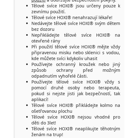
Tělové svíce HOXI® jsou určeny pouze k
zevnímu použití.
Tělové svíce HOXI® nenahrazují lékaře!
Nedávejte tělové svíce HOXI® svým dětem
bez dozoru
Nepřikládejte tělové svíce HOXI® na
otevřené rány
Při použití tělové svíce HOXI® mějte vždy
připravenou misku nebo sklenici s vodou,
kde můžete svíci kdykoliv uhasit
Používejte ochranný kroužek nebo jiný
způsob ochrany před možným
odpadnutím vyhořelé části.
Používejte tělové svíce HOXI® vždy s
pomocí druhé osoby nebo terapeuta,
pokud si nejste jisti jak bezpečností, tak
aplikací!
Tělové svíce HOXI® přikládejte kolmo na
ošetřovanou plochu
Tělové svíce HOXI® nejsou vhodné pro
děti do 3let!
Tělové svíce HOXI® neaplikujte těhotným
ženám na trup!