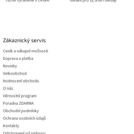
ručně vyráběné v České
ideální pro ty, kteří hledají
republice s důrazem na kvalitu a
přírodní a holistický způsob, jak
tradici. Nejčastější možné...
podpořit své zdraví a pohodu....
Z
á
p
a
Zákaznický servis
t
Ceník a nákupní možnosti
í
Doprava a platba
Novinky
Velkoobchod
Hodnocení obchodu
O nás
Věrnostní program
Poradna ZDARMA
Obchodní podmínky
Ochrana osobních údajů
Kontakty
Odstoupení od smlouvy