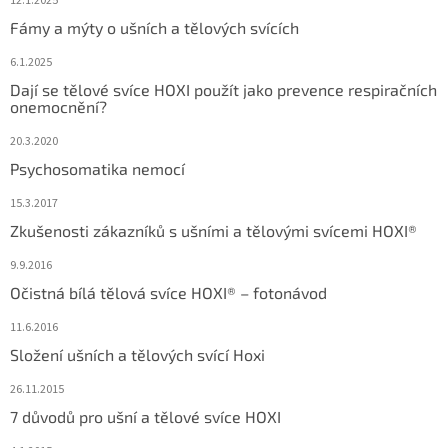
12.1.2025
Fámy a mýty o ušních a tělových svících
6.1.2025
Dají se tělové svíce HOXI použít jako prevence respiračních
onemocnění?
20.3.2020
Psychosomatika nemocí
15.3.2017
Zkušenosti zákazníků s ušními a tělovými svícemi HOXI®
9.9.2016
Očistná bílá tělová svíce HOXI® – fotonávod
11.6.2016
Složení ušních a tělových svící Hoxi
26.11.2015
7 důvodů pro ušní a tělové svíce HOXI