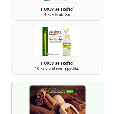
HOXI® se skořicí
4 ks v krabičce
HOXI® se skořicí
10 ks v plátěném pytlíku