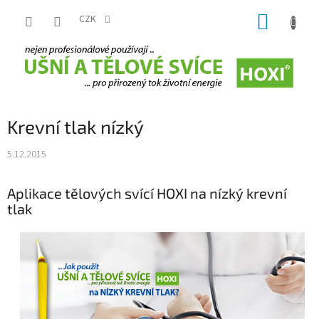
Přejít
NÁKUP
na
CZK
obsah
KOŠÍK
Krevní tlak nízký
5.12.2015
Aplikace tělových svící HOXI na nízký krevní
tlak