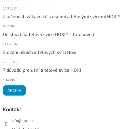
15.3.2017
Zkušenosti zákazníků s ušními a tělovými svícemi HOXI®
9.9.2016
Očistná bílá tělová svíce HOXI® – fotonávod
11.6.2016
Složení ušních a tělových svící Hoxi
26.11.2015
7 důvodů pro ušní a tělové svíce HOXI
4.1.2015
ARCHIV
Kontakt
info
@
hoxi.cz