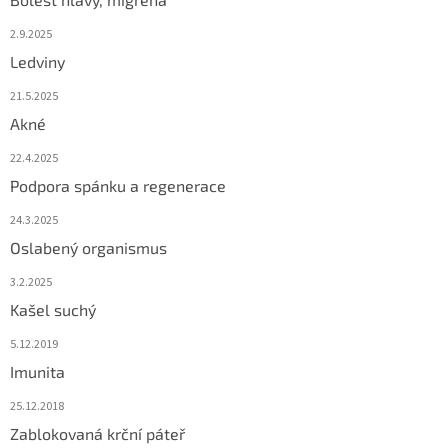
2.9.2025
Ledviny
21.5.2025
Akné
22.4.2025
Podpora spánku a regenerace
24.3.2025
Oslabený organismus
3.2.2025
Kašel suchý
5.12.2019
Imunita
25.12.2018
Zablokovaná krční páteř