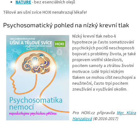
NATURE
- bez esenciálních olejů
Tělové ani ušní svíce HOXI nenahrazují lékaře!
Psychosomatický pohled na nízký krevní tlak
Nízký krevní tlak nebo-li
hypotneze je často somatizování
psychických pocitů neschopnosti
bojovat s problémy života, je také
projevem vnitřní skleslosti,
pocitem samoty a ztrátou životní
motivace. Lidé trpící nízkým
tlakem se mohou cítit neschopní a
neužiteční, často trpí pocitem
zneužívání a využívání okolím.
Pro HOXI.cz připravila
Mgr. Klára
Hanzalová
(
©
2016-2017)