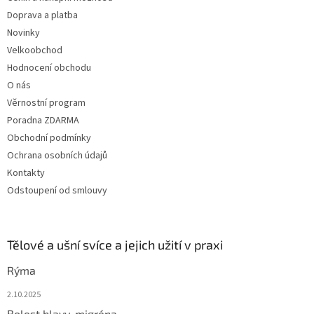
í
Doprava a platba
Novinky
Velkoobchod
Hodnocení obchodu
O nás
Věrnostní program
Poradna ZDARMA
Obchodní podmínky
Ochrana osobních údajů
Kontakty
Odstoupení od smlouvy
Tělové a ušní svíce a jejich užití v praxi
Rýma
2.10.2025
Bolest hlavy, migréna