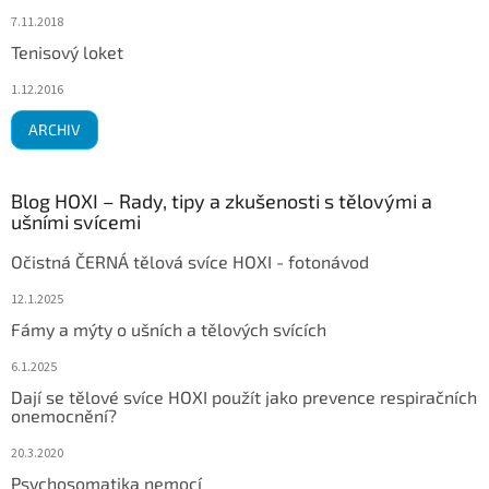
7.11.2018
Tenisový loket
1.12.2016
ARCHIV
Blog HOXI – Rady, tipy a zkušenosti s tělovými a
ušními svícemi
Očistná ČERNÁ tělová svíce HOXI - fotonávod
12.1.2025
Fámy a mýty o ušních a tělových svících
6.1.2025
Dají se tělové svíce HOXI použít jako prevence respiračních
onemocnění?
20.3.2020
Psychosomatika nemocí