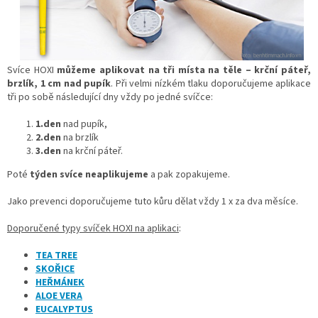
Svíce HOXI
můžeme aplikovat na tři místa na těle – krční páteř,
brzlík, 1 cm nad pupík
. Při velmi nízkém tlaku doporučujeme aplikace
tři po sobě následující dny vždy po jedné svíčce:
1.den
nad pupík,
2.den
na brzlík
3.den
na krční páteř.
Poté
týden svíce neaplikujeme
a pak zopakujeme.
Jako prevenci doporučujeme tuto kůru dělat vždy 1 x za dva měsíce.
Doporučené typy svíček HOXI na aplikaci
:
TEA TREE
SKOŘICE
HEŘMÁNEK
ALOE VERA
EUCALYPTUS