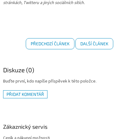
stránkách, Twitteru a jiných sociálních sítích.
PŘEDCHOZÍ ČLÁNEK
DALŠÍ ČLÁNEK
Diskuze (0)
Buďte první, kdo napíše příspěvek k této položce.
PŘIDAT KOMENTÁŘ
Z
á
p
a
Zákaznický servis
t
Ceník a nákupní možnosti