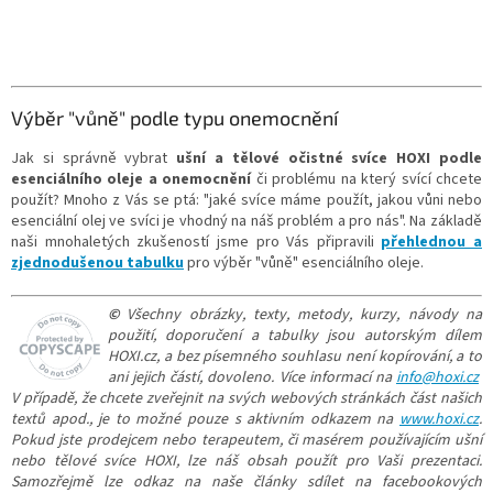
Výběr "vůně" podle typu onemocnění
Jak si správně vybrat
ušní a tělové očistné svíce HOXI
podle
esenciálního oleje a onemocnění
či problému na který svící chcete
použít? Mnoho z Vás se ptá: "jaké svíce máme použít, jakou vůni nebo
esenciální olej ve svíci je vhodný na náš problém a pro nás". Na základě
naši mnohaletých zkušeností jsme pro Vás připravili
přehlednou a
zjednodušenou tabulku
pro výběr "vůně" esenciálního oleje.
©
Všechny obrázky, texty, metody, kurzy, návody na
použití, doporučení a tabulky jsou autorským dílem
HOXI.cz, a bez písemného souhlasu není kopírování, a to
ani jejich částí, dovoleno. Více informací na
info@hoxi.cz
V případě, že chcete zveřejnit na svých webových stránkách část našich
textů apod., je to možné pouze s aktivním odkazem na
www.hoxi.cz
.
Pokud jste prodejcem nebo terapeutem, či masérem používajícím ušní
nebo tělové svíce HOXI, lze náš obsah použít pro Vaši prezentaci.
Samozřejmě lze odkaz na naše články sdílet na facebookových