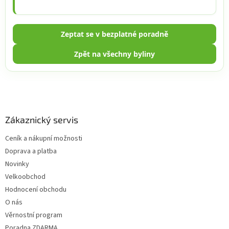
Zeptat se v bezplatné poradně
Zpět na všechny byliny
Z
á
p
a
Zákaznický servis
t
Ceník a nákupní možnosti
í
Doprava a platba
Novinky
Velkoobchod
Hodnocení obchodu
O nás
Věrnostní program
Poradna ZDARMA