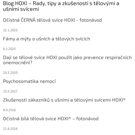
Blog HOXI – Rady, tipy a zkušenosti s tělovými a
ušními svícemi
Očistná ČERNÁ tělová svíce HOXI - fotonávod
12.1.2025
Fámy a mýty o ušních a tělových svících
6.1.2025
Dají se tělové svíce HOXI použít jako prevence respiračních
onemocnění?
20.3.2020
Psychosomatika nemocí
15.3.2017
Zkušenosti zákazníků s ušními a tělovými svícemi HOXI®
9.9.2016
Očistná bílá tělová svíce HOXI® – fotonávod
11.6.2016