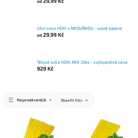
29,99 Kč
od
Ušní svíce HOXI s MEDUŇKOU - volně balené
29,99 Kč
od
Tělové svíce HOXI MIX 30ks - zvýhodněná cena
929 Kč
Ř
Nejprodávanější
Otevřít filtr
a
z
Nejlevnější
e
V
n
ý
Nejdražší
í
p
Abecedně
p
i