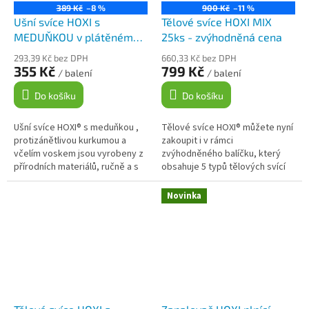
389 Kč
–8 %
900 Kč
–11 %
Ušní svíce HOXI s
Tělové svíce HOXI MIX
MEDUŇKOU v plátěném
25ks - zvýhodněná cena
pytlíku 10ks
293,39 Kč bez DPH
660,33 Kč bez DPH
355 Kč
799 Kč
/ balení
/ balení
Do košíku
Do košíku
Ušní svíce HOXI® s meduňkou ,
Tělové svíce HOXI® můžete nyní
protizánětlivou kurkumou a
zakoupit i v rámci
včelím voskem jsou vyrobeny z
zvýhodněného balíčku, který
přírodních materiálů, ručně a s
obsahuje 5 typů tělových svící
láskou v České republice. Nabízí
HOXI® po 5 kusech od
příjemný a...
uvedeného typu. Tento balíček
Novinka
je vhodný pro...