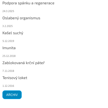
Podpora spánku a regenerace
24.3.2025
Oslabený organismus
3.2.2025
Kašel suchý
5.12.2019
Imunita
25.12.2018
Zablokovaná krční páteř
7.11.2018
Tenisový loket
1.12.2016
ARCHIV