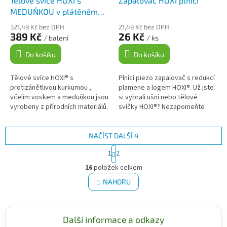
Tělové svíce HOXI s
Zapalovač HOXI plnící
MEDUŇKOU v plátěném
pytlíku 10ks
321,49 Kč bez DPH
21,49 Kč bez DPH
389 Kč
26 Kč
/ balení
/ ks
Do košíku
Do košíku
Tělové svíce HOXI® s
Plnící piezo zapalovač s redukcí
protizánětlivou kurkumou ,
plamene a logem HOXI®. Už jste
včelím voskem a meduňkou jsou
si vybrali ušní nebo tělové
vyrobeny z přírodních materiálů.
svíčky HOXI®? Nezapomeňte
Meduňka lékařská je v tradičních
přidat do košíku také náš
zdrojích popisována jako...
zapalovač s logem HOXI®. ...
NAČÍST DALŠÍ 4
S
1
2
t
O
r
16
položek celkem
v
á
l
NAHORU
n
á
k
d
o
v
a
á
Další informace a odkazy
c
n