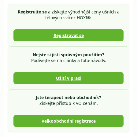
í
í
p
Registrujte se
a získejte výhodnější ceny ušních a
r
tělových svíček HOXI®.
v
k
y
Registrovat se
v
ý
p
i
Nejste si jisti správným použitím?
s
Podívejte se na články a foto-návody.
u
Užití v praxi
Jste terapeut nebo obchodník?
Získejte přístup k VO cenám.
Velkoobchodní registrace