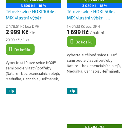
ZDARMA
ZDARMA
D
D
3 600 Kč
–16 %
2 089 Kč
–18 %
A
A
Tělové svíce HOXI 100ks
Tělové svíce HOXI 50ks
R
R
M
M
MIX vlastní výběr
MIX vlastní výběr +
A
A
očistné tělové svíce
2 478,51 Kč bez DPH
1 404,13 Kč bez DPH
ZDARMA
2 999 Kč
1 699 Kč
/ ks
/ balení
Měrná
29,99 Kč / 1 ks
Do košíku
cena:
Do košíku
Vyberte si tělové svíce HOXI®
sami podle vlastní potřeby:
Vyberte si tělové svíce HOXI®
Nature – bez esenciálních olejů,
sami podle vlastní potřeby.
Meduňka, Cannabis, Heřmánek,
(Nature - bez esenciálních olejů,
Eukalyptus, Měsíček, Levandule,
Meduňka, Cannabis, Heřmánek,
Skořice, Tea Tree,...
Eucalyptus, Měsíček, Levandule,
Skořice, Tea tree,...
Tip
Tip
ZDARMA
Z