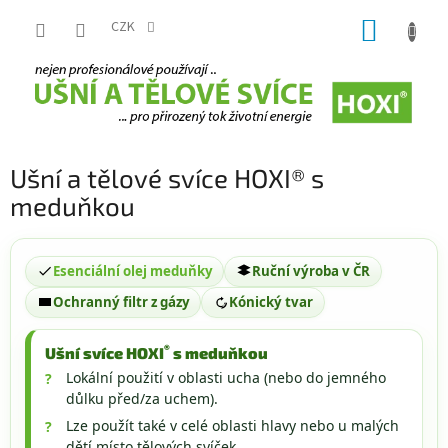
Přejít
NÁKUP
na
CZK
obsah
KOŠÍK
Ušní a tělové svíce HOXI® s
meduňkou
Esenciální olej meduňky
Ruční výroba v ČR
Ochranný filtr z gázy
Kónický tvar
®
Ušní svíce HOXI
s meduňkou
Lokální použití v oblasti ucha (nebo do jemného
důlku před/za uchem).
Lze použít také v celé oblasti hlavy nebo u malých
dětí místo tělových svíček.