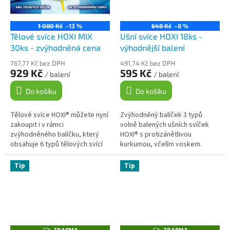
1 080 Kč
–13 %
648 Kč
–8 %
Tělové svíce HOXI MIX
Ušní svíce HOXI 18ks -
30ks - zvýhodněná cena
výhodnější balení
767,77 Kč bez DPH
491,74 Kč bez DPH
929 Kč
595 Kč
/ balení
/ balení
Do košíku
Do košíku
Tělové svíce HOXI® můžete nyní
Zvýhodněný balíček 3 typů
zakoupit i v rámci
volně balených ušních svíček
zvýhodněného balíčku, který
HOXI® s protizánětlivou
obsahuje 6 typů tělových svící
kurkumou, včelím voskem.
HOXI® po 5 kusech od
Mohou pomoci při čištění uší a
uvedeného typu. Tento balíček
předcházení ušním zánětům,
Tip
Tip
je vhodný pro...
uvolnění...
Z
Z