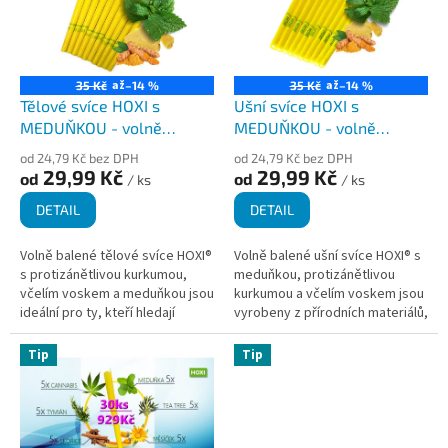
r
s
o
p
d
r
u
o
až
až
35 Kč
–14 %
35 Kč
–14 %
k
d
Tělové svíce HOXI s
Ušní svíce HOXI s
t
u
MEDUŇKOU - volně
MEDUŇKOU - volně
ů
k
balené
balené
od 24,79 Kč bez DPH
od 24,79 Kč bez DPH
t
29,99 Kč
29,99 Kč
od
od
/ ks
/ ks
ů
DETAIL
DETAIL
Volně balené tělové svíce HOXI®
Volně balené ušní svíce HOXI® s
s protizánětlivou kurkumou,
meduňkou, protizánětlivou
včelím voskem a meduňkou jsou
kurkumou a včelím voskem jsou
ideální pro ty, kteří hledají
vyrobeny z přírodních materiálů,
přírodní a holistický způsob, jak
ručně a s láskou v České
podpořit své zdraví a...
republice. Nabízí příjemný a...
Tip
Tip