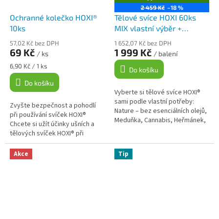
D
2 459 Kč
–18 %
A
Ochranné kolečko HOXI®
Tělové svíce HOXI 60ks
R
M
10ks
MIX vlastní výběr +
A
čakrové svíce zdarma
57,02 Kč bez DPH
1 652,07 Kč bez DPH
69 Kč
1 999 Kč
/ ks
/ balení
Měrná
6,90 Kč / 1 ks
Do košíku
cena:
Do košíku
Vyberte si tělové svíce HOXI®
sami podle vlastní potřeby:
Zvyšte bezpečnost a pohodlí
Nature – bez esenciálních olejů,
při používání svíček HOXI®
Meduňka, Cannabis, Heřmánek,
Chcete si užít účinky ušních a
Eukalyptus, Měsíček, Levandule,
tělových svíček HOXI® při
Skořice, Tea Tree,...
použití bez obav? Ochranná
kolečka HOXI® jsou navržena
Akce
Tip
tak, aby...