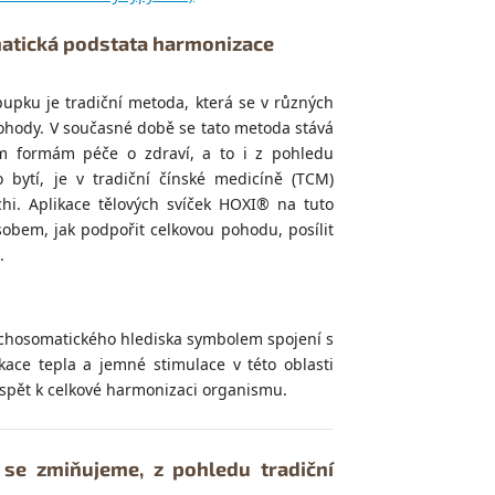
tická podstata harmonizace
 pupku je tradiční metoda, která se v různých
ohody. V současné době se tato metoda stává
ím formám péče o zdraví, a to i z pohledu
bytí, je v tradiční čínské medicíně (TCM)
hi. Aplikace tělových svíček HOXI® na tuto
bem, jak podpořit celkovou pohodu, posílit
.
ychosomatického hlediska symbolem spojení s
kace tepla a jemné stimulace v této oblasti
ispět k celkové harmonizaci organismu.
 se zmiňujeme, z pohledu tradiční