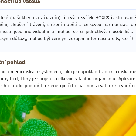
nosti uživatelů:
atelé (naši klienti a zákazníci) tělových svíček HOXI® často uvádě
nění, zlepšení trávení, snížení napětí a celkovou harmonizaci or
enosti jsou individuální a mohou se u jednotlivých osob lišit
ckými důkazy, mohou být cenným zdrojem informací pro ty, kteří hle
ční pohled:
čních medicínských systémech, jako je například tradiční čínská 
ický bod, který je spojen s celkovou vitalitou organismu. Aplikac
ěchto tradic podpořit tok energie čchi, harmonizovat funkci vnitřní