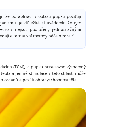
jí, že po aplikaci v oblasti pupku pociťují
ganismu. Je důležité si uvědomit, že tyto
. Ačkoliv nejsou podloženy jednoznačnými
dají alternativní metody péče o zdraví.
medicína (TCM), je pupku přisuzován významný
e tepla a jemné stimulace v této oblasti může
ch orgánů a posílit obranyschopnost těla.