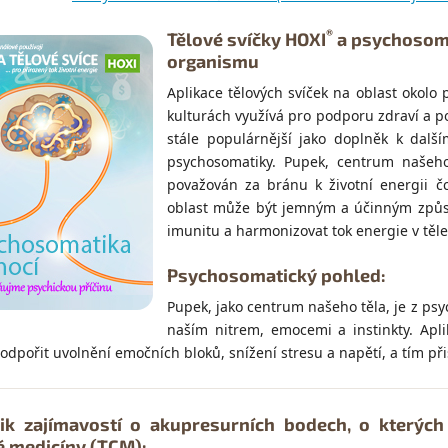
®
Tělové svíčky HOXI
a psychosoma
organismu
Aplikace tělových svíček na oblast okolo
kulturách využívá pro podporu zdraví a p
stále populárnější jako doplněk k dalš
psychosomatiky. Pupek, centrum našeho 
považován za bránu k životní energii čc
oblast může být jemným a účinným způso
imunitu a harmonizovat tok energie v těle
Psychosomatický pohled:
Pupek, jako centrum našeho těla, je z ps
naším nitrem, emocemi a instinkty. Apli
dpořit uvolnění emočních bloků, snížení stresu a napětí, a tím př
ik zajímavostí o akupresurních bodech, o kterých
é medicíny (TCM):