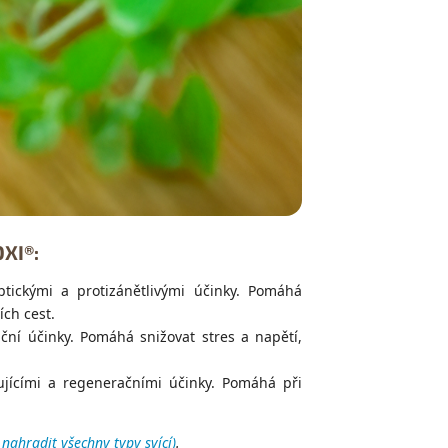
OXI®:
ickými a protizánětlivými účinky. Pomáhá
ích cest.
ní účinky. Pomáhá snižovat stres a napětí,
jícími a regeneračními účinky. Pomáhá při
nahradit všechny typy svící)
.