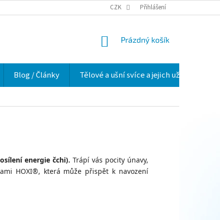
VELKOOBCHOD
HODNOCENÍ OBCHODU
CZK
Přihlášení
O NÁS
VĚRNOSTNÍ 
NÁKUPNÍ
Prázdný košík
KOŠÍK
Blog / Články
Tělové a ušní svíce a jejich užití v praxi
ílení energie čchi).
Trápí vás pocity únavy,
čkami HOXI®, která může přispět k navození