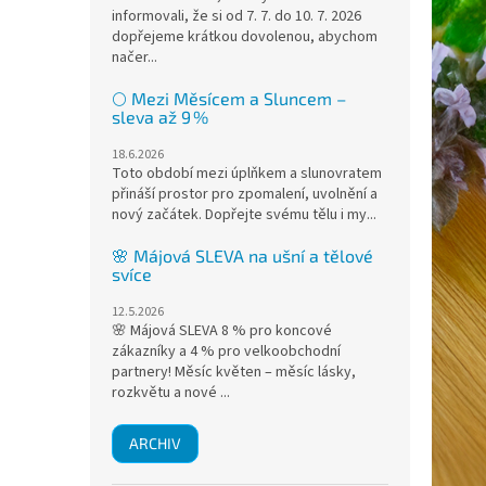
informovali, že si od 7. 7. do 10. 7. 2026
dopřejeme krátkou dovolenou, abychom
načer...
🌕 Mezi Měsícem a Sluncem –
sleva až 9 %
18.6.2026
Toto období mezi úplňkem a slunovratem
přináší prostor pro zpomalení, uvolnění a
nový začátek. Dopřejte svému tělu i my...
🌸 Májová SLEVA na ušní a tělové
svíce
12.5.2026
🌸 Májová SLEVA 8 % pro koncové
zákazníky a 4 % pro velkoobchodní
partnery! Měsíc květen – měsíc lásky,
rozkvětu a nové ...
ARCHIV