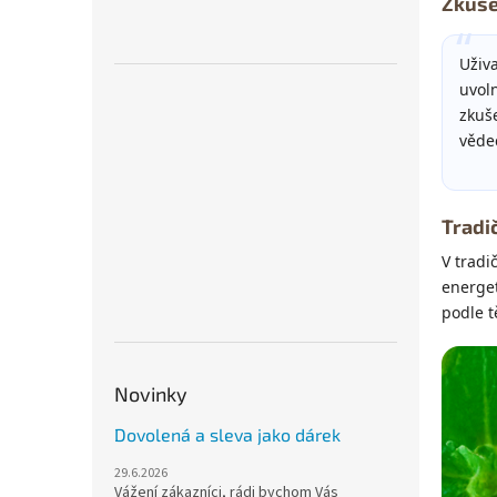
Zkuše
Uživ
uvol
zkuš
věde
Tradi
V tradi
energet
podle t
Novinky
Dovolená a sleva jako dárek
29.6.2026
Vážení zákazníci, rádi bychom Vás