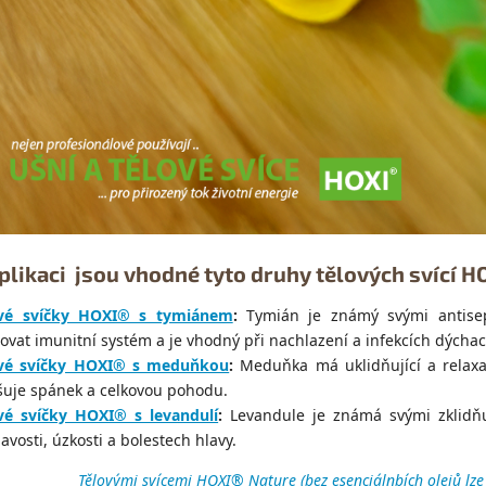
plikaci jsou vhodné tyto druhy tělových svící H
ové svíčky HOXI® s tymiánem
:
Tymián je známý svými antisept
lovat imunitní systém a je vhodný při nachlazení a infekcích dýchac
ové svíčky HOXI® s meduňkou
:
Meduňka má uklidňující a relaxač
šuje spánek a celkovou pohodu.
vé svíčky HOXI® s levandulí
:
Levandule je známá svými zklidňu
avosti, úzkosti a bolestech hlavy.
Tělovými svícemi HOXI® Nature (bez esenciálnbích olejů lze 