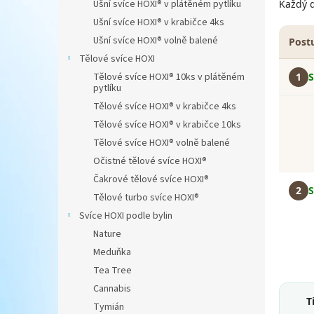
Každý d
Ušní svíce HOXI® v plátěném pytlíku
n
Ušní svíce HOXI® v krabičce 4ks
e
Ušní svíce HOXI® volně balené
Post
l
Tělové svíce HOXI
1
Tělové svíce HOXI® 10ks v plátěném
pytlíku
Tělové svíce HOXI® v krabičce 4ks
Tělové svíce HOXI® v krabičce 10ks
Tělové svíce HOXI® volně balené
Očistné tělové svíce HOXI®
Čakrové tělové svíce HOXI®
2
S
Tělové turbo svíce HOXI®
Svíce HOXI podle bylin
Nature
Meduňka
Tea Tree
Cannabis
T
Tymián