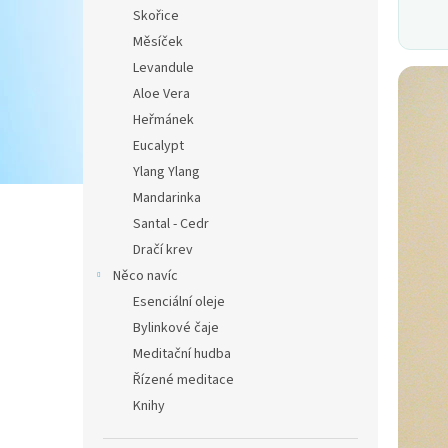
Skořice
Měsíček
Levandule
Aloe Vera
Heřmánek
Eucalypt
Ylang Ylang
Mandarinka
Santal - Cedr
Dračí krev
Něco navíc
Esenciální oleje
Bylinkové čaje
Meditační hudba
Řízené meditace
Knihy