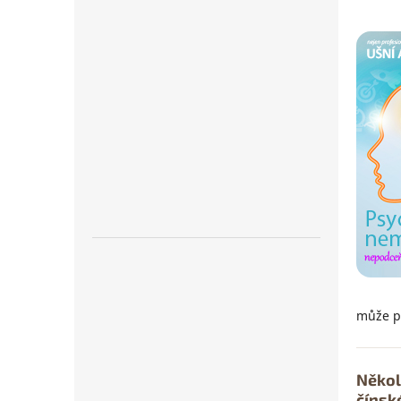
může po
Někol
čínsk