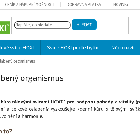
CENÍK A NÁKUPNÍ MOŽNOSTI
DOPRAVA A PLATBA
NOVINKY
HLEDAT
lové svíce HOXI
Svíce HOXI podle bylin
Něco navíc
labený organismus
abený organismus
 kúra tělovými svícemi HOXI® pro podporu pohody a vitality (pos
ání a celkové oslabení? Vyzkoušejte 7denní kúru s tělovými sví
uvolnění a harmonie.
a to?