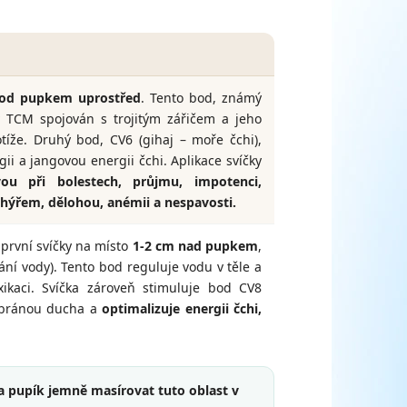
pod pupkem uprostřed
. Tento bod, známý
 TCM spojován s trojitým zářičem a jeho
tíže. Druhý bod, CV6 (gihaj – moře čchi),
gii a jangovou energii čchi. Aplikace svíčky
u při bolestech, průjmu, impotenci,
ýřem, dělohou, anémii a nespavosti.
 první svíčky na místo
1-2 cm nad pupkem
,
ní vody). Tento bod reguluje vodu v těle a
xikaci. Svíčka zároveň stimuluje bod CV8
á bránou ducha a
optimalizuje energii čchi,
a pupík jemně masírovat tuto oblast v