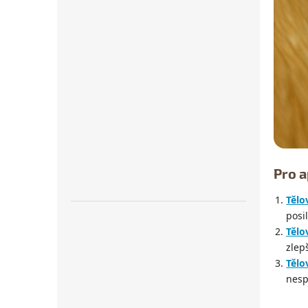
Pro a
Těl
posi
Těl
zlep
Tělo
nesp