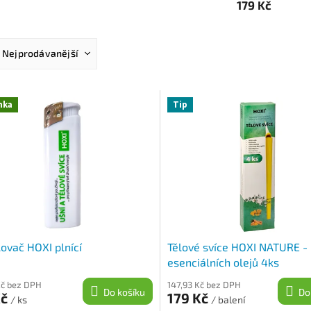
179 Kč
Nejprodávanější
Nejlevnější
Nejdražší
nka
Tip
Abecedně
ovač HOXI plnící
Tělové svíce HOXI NATURE -
esenciálních olejů 4ks
Kč bez DPH
147,93 Kč bez DPH
Do košíku
Do
Kč
179 Kč
/ ks
/ balení