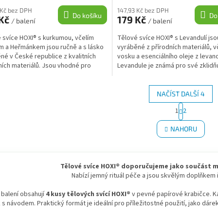
 Kč bez DPH
147,93 Kč bez DPH
Do košíku
Do
 Kč
179 Kč
/ balení
/ balení
 svíce HOXI® s kurkumou, včelím
Tělové svíce HOXI® s Levandulí jso
 a Heřmánkem jsou ručně a s lásko
vyráběné z přírodních materiálů, v
né v České republice z kvalitních
vosku a esenciálního oleje z levan
ních materiálů. Jsou vhodné pro
Levandule je známá pro své zklidňu
 a...
relaxační...
NAČÍST DALŠÍ 4
S
1
2
O
t
r
v
NAHORU
á
l
n
á
k
d
o
a
v
Tělové svíce HOXI® doporučujeme jako součást m
c
á
Nabízí jemný rituál péče a jsou skvělým doplňkem i
í
n
p
í
 balení obsahují
4 kusy tělových svící HOXI®
v pevné papírové krabičce. K
r
k s návodem. Praktický formát je ideální pro příležitostné použití, jako dár
v
k