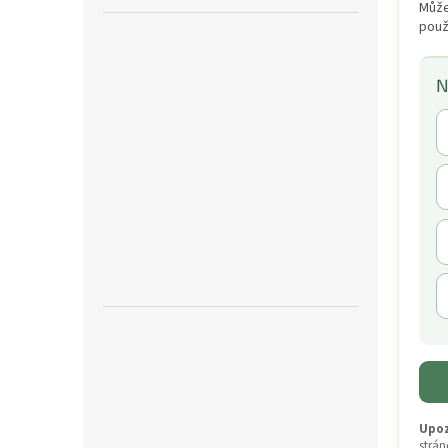
Může
použ
N
Upoz
strán