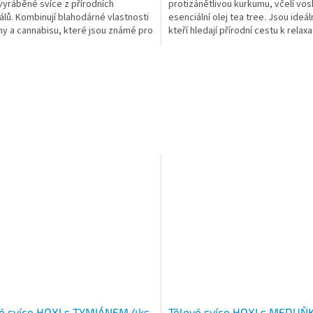
vyráběné svíce z přírodních
protizánětlivou kurkumu, včelí vos
álů. Kombinují blahodárné vlastnosti
esenciální olej tea tree. Jsou ideáln
y a cannabisu, které jsou známé pro
kteří hledají přírodní cestu k relaxa
tizánětlivé a...
uvolnění....
é svíce HOXI s TYMIÁNEM 4ks
Tělové svíce HOXI s MEDUŇ