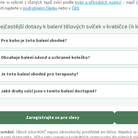
te si vybrat z různých typů svící podle
bylin a přírodních esencí
– např.
y
ití najdete v
podrobném článku
nebo v
ČKD
.
v
ý
p
ejčastější dotazy k balení tělových svíček v krabičce (4 k
i
s
u
Pro koho je toto balení vhodné?
Obsahuje balení návod a ochranné kolečko?
Je toto balení vhodné pro terapeuty?
Jaké druhy svící jsou v tomto balení dostupné?
Zaregistrujte se pro slevy
®
ornění:
Tělové svíce HOXI
nejsou zdravotnický prostředek ani léčivo. Nejedná se
ce není diagnostika, léčba nebo prevence konkrétních onemocnění dle platných pře