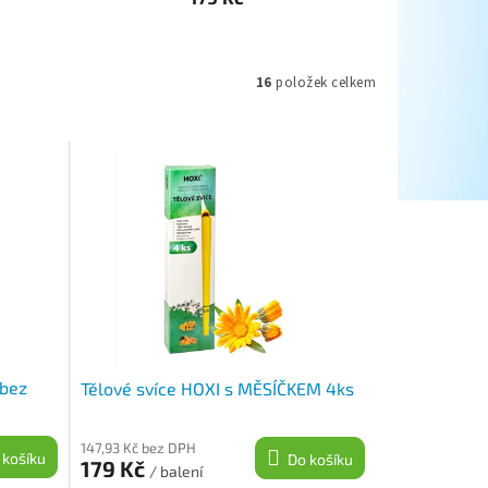
16
položek celkem
 bez
Tělové svíce HOXI s MĚSÍČKEM 4ks
147,93 Kč bez DPH
 košíku
Do košíku
179 Kč
/ balení