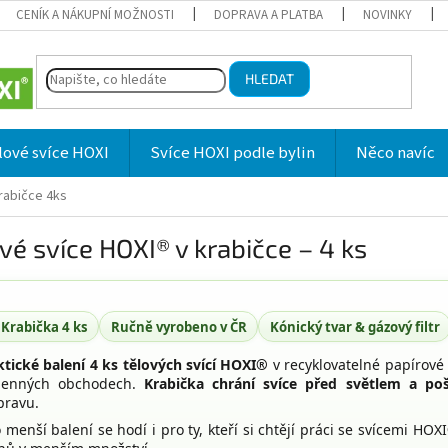
CENÍK A NÁKUPNÍ MOŽNOSTI
DOPRAVA A PLATBA
NOVINKY
HLEDAT
lové svíce HOXI
Svíce HOXI podle bylin
Něco navíc
rabičce 4ks
vé svíce HOXI® v krabičce – 4 ks
Krabička 4 ks
Ručně vyrobeno v ČR
Kónický tvar & gázový filtr
ktické balení 4 ks tělových svící HOXI®
v recyklovatelné papírové 
enných obchodech.
Krabička chrání svíce před světlem a po
pravu.
 menší balení se hodí i pro ty, kteří si chtějí práci se svícemi HOX