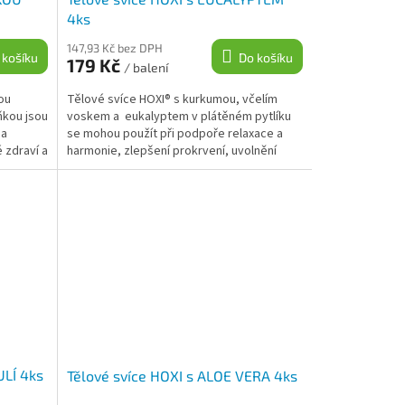
4ks
147,93 Kč bez DPH
 košíku
Do košíku
179 Kč
/ balení
ou
Tělové svíce HOXI® s kurkumou, včelím
kou jsou
voskem a eukalyptem v plátěném pytlíku
 a
se mohou použít při podpoře relaxace a
 zdraví a
harmonie, zlepšení prokrvení, uvolnění
svalového...
ULÍ 4ks
Tělové svíce HOXI s ALOE VERA 4ks