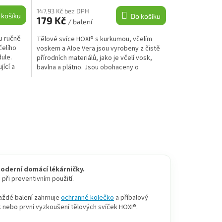
147,93 Kč bez DPH
 košíku
Do košíku
179 Kč
/ balení
u ručně
Tělové svíce HOXI® s kurkumou, včelím
čelího
voskem a Aloe Vera jsou vyrobeny z čistě
dule.
přírodních materiálů, jako je včelí vosk,
jící a
bavlna a plátno. Jsou obohaceny o
protizánětlivou...
oderní domácí lékárničky.
 při preventivním použití.
aždé balení zahrnuje
ochranné kolečko
a příbalový
ek nebo první vyzkoušení tělových svíček HOXI®.