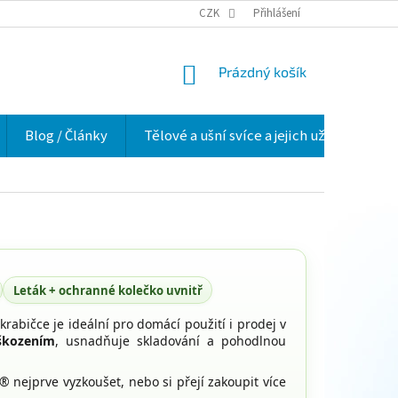
VELKOOBCHOD
HODNOCENÍ OBCHODU
CZK
Přihlášení
O NÁS
VĚRNOSTNÍ 
NÁKUPNÍ
Prázdný košík
KOŠÍK
Blog / Články
Tělové a ušní svíce a jejich užití v praxi
Leták + ochranné kolečko uvnitř
krabičce je ideální pro domácí použití i prodej v
škozením
, usnadňuje skladování a pohodlnou
I® nejprve vyzkoušet, nebo si přejí zakoupit více