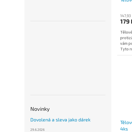
147,93
179
Tělové
protiz
vám po
Tyto r
přírodn
Novinky
Dovolená a sleva jako dárek
Tělo
4ks
29.6.2026