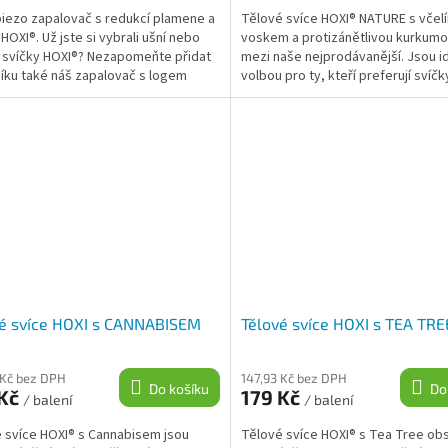
 piezo zapalovač s redukcí plamene a
Tělové svíce HOXI® NATURE s včel
HOXI®. Už jste si vybrali ušní nebo
voskem a protizánětlivou kurkumo
 svíčky HOXI®? Nezapomeňte přidat
mezi naše nejprodávanější. Jsou id
íku také náš zapalovač s logem
volbou pro ty, kteří preferují svíč
...
esenciálních olejů a...
vé svíce HOXI s CANNABISEM
Tělové svíce HOXI s TEA TRE
 Kč bez DPH
147,93 Kč bez DPH
Do košíku
Do
 Kč
179 Kč
/ balení
/ balení
 svíce HOXI® s Cannabisem jsou
Tělové svíce HOXI® s Tea Tree obs