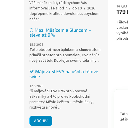
Vážení zákazníci, rádi bychom Vás
147,93
informovali, že si od 7. 7. do 10. 7. 2026
179
dopřejeme krátkou dovolenou, abychom
načer...
Tělové
voskem
🌕 Mezi Měsícem a Sluncem –
vyrábě
sleva až 9 %
přírod
relaxaci
18.6.2026
Toto období mezi úplňkem a slunovratem
přináší prostor pro zpomalení, uvolnění a
nový začátek. Dopřejte svému tělu i my...
🌸 Májová SLEVA na ušní a tělové
svíce
12.5.2026
🌸 Májová SLEVA 8 % pro koncové
zákazníky a 4 % pro velkoobchodní
partnery! Měsíc květen – měsíc lásky,
rozkvětu a nové ...
Tato
letá
ARCHIV