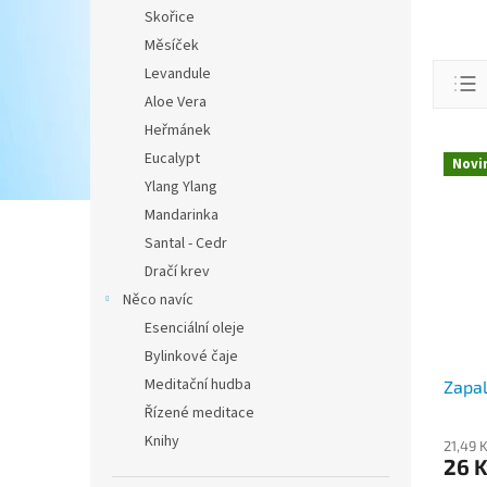
Skořice
Měsíček
Ř
Levandule
a
Aloe Vera
z
Heřmánek
e
V
Eucalypt
n
Novi
ý
í
Ylang Ylang
p
p
Mandarinka
i
r
Santal - Cedr
s
o
p
Dračí krev
d
r
Něco navíc
u
o
Esenciální oleje
k
d
t
Bylinkové čaje
u
ů
Meditační hudba
Zapal
k
t
Řízené meditace
ů
Knihy
21,49 
26 