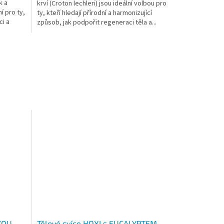
k a
krví (Croton lechleri) jsou ideální volbou pro
í pro ty,
ty, kteří hledají přírodní a harmonizující
ci a
způsob, jak podpořit regeneraci těla a...
KOU
Tělové svíce HOXI s EUCALYPTEM