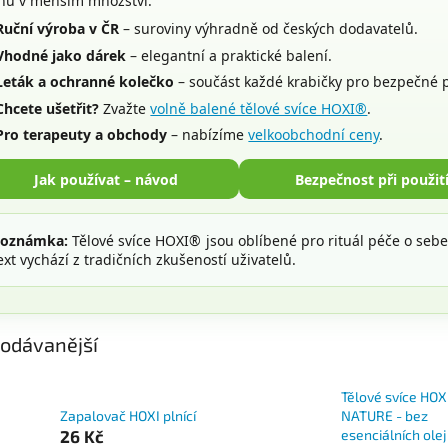
hů v menším množství.
Ruční výroba v ČR
– suroviny výhradně od českých dodavatelů.
Vhodné jako dárek
– elegantní a praktické balení.
Leták a ochranné kolečko
– součást každé krabičky pro bezpečné p
Chcete ušetřit?
Zvažte
volně balené tělové svíce HOXI®
.
Pro terapeuty a obchody
– nabízíme
velkoobchodní ceny
.
Jak používat – návod
Bezpečnost při použit
oznámka:
Tělové svíce HOXI® jsou oblíbené pro rituál péče o sebe
ext vychází z tradičních zkušeností uživatelů.
odávanější
Tělové svíce HOX
Zapalovač HOXI plnící
NATURE - bez
26 Kč
esenciálních ole