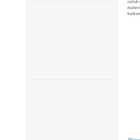
ručně 
materi
kurkum
své pro
Tělov