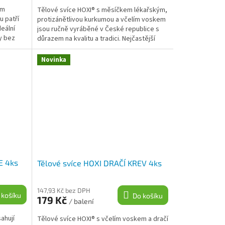
ím
Tělové svíce HOXI® s měsíčkem lékařským,
u patří
protizánětlivou kurkumou a včelím voskem
eální
jsou ručně vyráběné v České republice s
ky bez
důrazem na kvalitu a tradici. Nejčastější
možné...
Novinka
E 4ks
Tělové svíce HOXI DRAČÍ KREV 4ks
147,93 Kč bez DPH
 košíku
Do košíku
179 Kč
/ balení
ahují
Tělové svíce HOXI® s včelím voskem a dračí