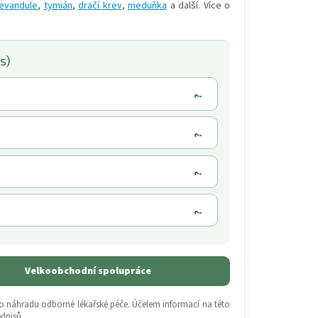
levandule
,
tymián
,
dračí krev
,
meduňka
a další. Více o
s)
Velkoobchodní spolupráce
 o náhradu odborné lékařské péče. Účelem informací na této
dpisů.