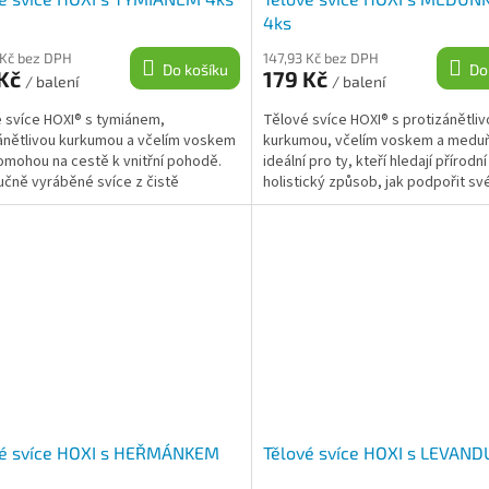
4ks
 Kč bez DPH
147,93 Kč bez DPH
Do košíku
Do
 Kč
179 Kč
/ balení
/ balení
 svíce HOXI® s tymiánem,
Tělové svíce HOXI® s protizánětliv
ánětlivou kurkumou a včelím voskem
kurkumou, včelím voskem a meduň
mohou na cestě k vnitřní pohodě.
ideální pro ty, kteří hledají přírodní
učně vyráběné svíce z čistě
holistický způsob, jak podpořit své
ích materiálů se...
pohodu....
vé svíce HOXI s HEŘMÁNKEM
Tělové svíce HOXI s LEVAND