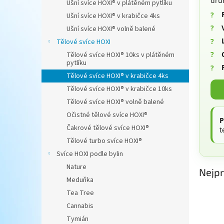
dru
Ušní svíce HOXI® v plátěném pytlíku
n
Ušní svíce HOXI® v krabičce 4ks
e
Ušní svíce HOXI® volně balené
l
Tělové svíce HOXI
Tělové svíce HOXI® 10ks v plátěném
pytlíku
Tělové svíce HOXI® v krabičce 4ks
Tělové svíce HOXI® v krabičce 10ks
Tělové svíce HOXI® volně balené
Očistné tělové svíce HOXI®
P
Čakrové tělové svíce HOXI®
t
Tělové turbo svíce HOXI®
Svíce HOXI podle bylin
Nature
Nejpr
Meduňka
Tea Tree
Cannabis
Tymián