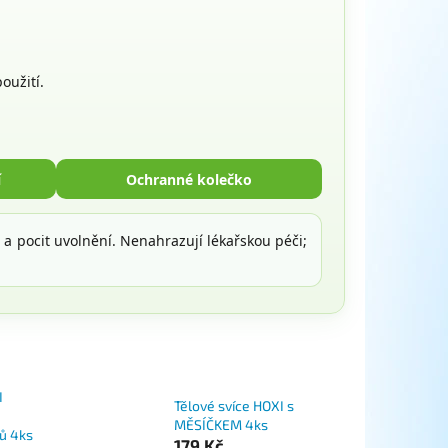
oužití.
í
Ochranné kolečko
 a pocit uvolnění. Nenahrazují lékařskou péči;
I
Tělové svíce HOXI s
MĚSÍČKEM 4ks
jů 4ks
179 Kč