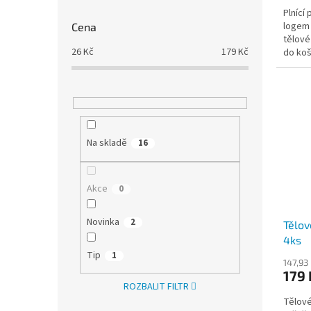
Plnící
logem 
Cena
tělové
26
Kč
179
Kč
do koš
HOXI®. 
Na skladě
16
Akce
0
Novinka
2
Tělo
4ks
Tip
1
147,93
179
ROZBALIT FILTR
Tělové