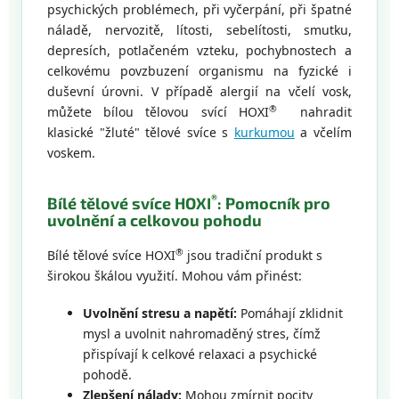
psychických problémech, při vyčerpání, při špatné
náladě, nervozitě, lítosti, sebelítosti, smutku,
depresích, potlačeném vzteku, pochybnostech a
celkovému povzbuzení organismu na fyzické i
duševní úrovni. V případě alergií na včelí vosk,
®
můžete bílou tělovou svící HOXI
nahradit
klasické "žluté" tělové svíce s
kurkumou
a včelím
voskem.
®
Bílé tělové svíce HOXI
:
Pomocník pro
uvolnění a celkovou pohodu
®
Bílé tělové svíce HOXI
jsou tradiční produkt s
širokou škálou využití. Mohou vám přinést:
Uvolnění stresu a napětí:
Pomáhají zklidnit
mysl a uvolnit nahromaděný stres, čímž
přispívají k celkové relaxaci a psychické
pohodě.
Zlepšení nálady:
Mohou zmírnit pocity