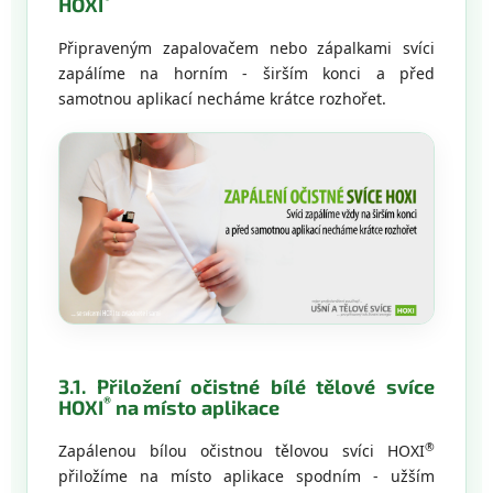
HOXI
Připraveným zapalovačem nebo zápalkami svíci
zapálíme na horním - širším konci a před
samotnou aplikací necháme krátce rozhořet.
3.1. Přiložení očistné bílé tělové svíce
®
HOXI
na místo aplikace
®
Zapálenou bílou očistnou tělovou svíci HOXI
přiložíme na místo aplikace spodním - užším