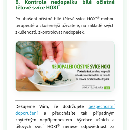
8. Kontrola nedopalku bílé očistné
®
tělové svíce HOXI
®
Po uhašení očistné bílé tělové svíce HOXI
mohou
terapeuté a zkušenější uživatelé, na základě svých
zkušeností, zkontrolovat nedopalek.
Děkujeme Vám, že dodržujete
bezpečnostní
doporučení
a předcházíte tak případným
zbytečným nepříjemnostem. Výrobce ušních a
®
tělových svící HOXI
nenese odpovědnost za