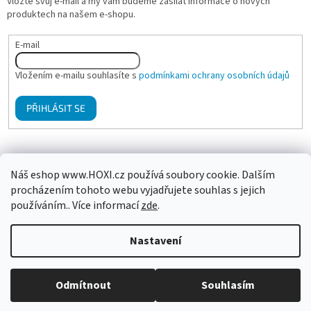
Vložte svůj e-mail a my vám budeme zasílat informace o nových
produktech na našem e-shopu.
E-mail
Vložením e-mailu souhlasíte s
podmínkami ochrany osobních údajů
PŘIHLÁSIT SE
Mgr. Klára Hanzalová - Psychologické poradenství, terapie
Náš eshop www.HOXI.cz používá soubory cookie. Dalším
procházením tohoto webu vyjadřujete souhlas s jejich
používáním.. Více informací
zde
.
Vytvořil Shoptet
Nastavení
Copyright 2026
HOXI ušní a tělové svíčky
. Všechna práva
Odmítnout
Souhlasím
vyhrazena.
Upravit nastavení cookies