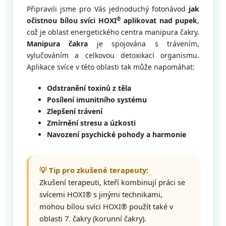
Připravili jsme pro Vás jednoduchý fotonávod
jak
®
očistnou bílou svíci HOXI
aplikovat nad pupek
,
což je oblast energetického centra manipura čakry.
Manipura čakra
je spojována s trávením,
vylučováním a celkovou detoxikací organismu.
Aplikace svíce v této oblasti tak může napomáhat:
Odstranění toxinů z těla
Posílení imunitního systému
Zlepšení trávení
Zmírnění stresu a úzkosti
Navození psychické pohody a harmonie
💡 Tip pro zkušené terapeuty:
Zkušení terapeuti, kteří kombinují práci se
svícemi HOXI® s jinými technikami,
mohou bílou svíci HOXI® použít také v
oblasti 7. čakry (korunní čakry).