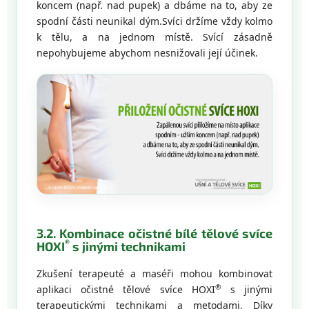
koncem (např. nad pupek) a dbáme na to, aby ze
spodní části neunikal dým.Svíci držíme vždy kolmo
k tělu, a na jednom místě. Svící zásadně
nepohybujeme abychom nesnižovali její účinek.
3.2. Kombinace očistné bílé tělové svíce
®
HOXI
s jinými technikami
Zkušení terapeuté a maséři mohou kombinovat
®
aplikaci očistné tělové svíce HOXI
s jinými
terapeutickými technikami a metodami. Díky