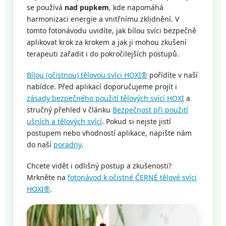
se používá
nad pupkem
, kde napomáhá
harmonizaci energie a vnitřnímu zklidnění. V
tomto fotonávodu uvidíte, jak bílou svíci bezpečně
aplikovat krok za krokem a jak ji mohou zkušení
terapeuti zařadit i do pokročilejších postupů.
Bílou (očistnou) tělovou svíci HOXI®
pořídíte v naší
nabídce. Před aplikací doporučujeme projít i
zásady bezpečného použití tělových svící HOXI
a
stručný přehled v článku
Bezpečnost při použití
ušních a tělových svící
. Pokud si nejste jistí
postupem nebo vhodností aplikace, napište nám
do naší
poradny
.
Chcete vidět i odlišný postup a zkušenosti?
Mrkněte na
fotonávod k očistné ČERNÉ tělové svíci
HOXI®
.