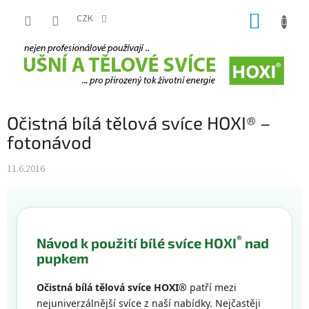
Přejít
NÁKUP
na
CZK
obsah
KOŠÍK
Očistná bílá tělová svíce HOXI® –
fotonávod
11.6.2016
®
Návod k použití bílé svíce HOXI
nad
pupkem
Očistná bílá tělová svíce HOXI®
patří mezi
nejuniverzálnější svíce z naší nabídky. Nejčastěji