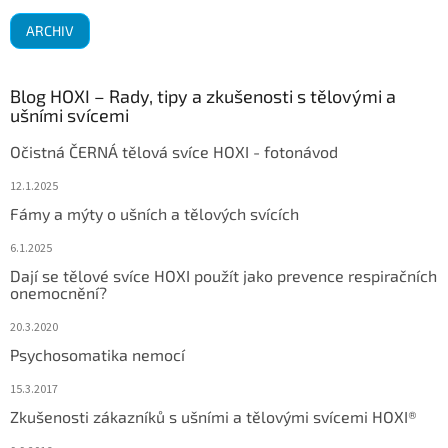
ARCHIV
Blog HOXI – Rady, tipy a zkušenosti s tělovými a
ušními svícemi
Očistná ČERNÁ tělová svíce HOXI - fotonávod
12.1.2025
Fámy a mýty o ušních a tělových svících
6.1.2025
Dají se tělové svíce HOXI použít jako prevence respiračních
onemocnění?
20.3.2020
Psychosomatika nemocí
15.3.2017
Zkušenosti zákazníků s ušními a tělovými svícemi HOXI®