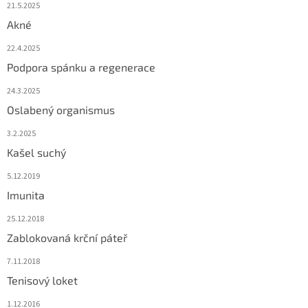
21.5.2025
Akné
22.4.2025
Podpora spánku a regenerace
24.3.2025
Oslabený organismus
3.2.2025
Kašel suchý
5.12.2019
Imunita
25.12.2018
Zablokovaná krční páteř
7.11.2018
Tenisový loket
1.12.2016