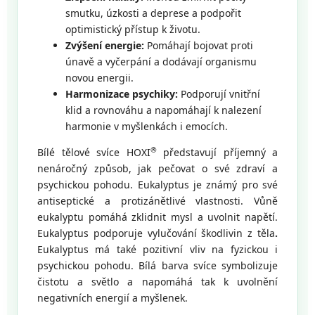
smutku, úzkosti a deprese a podpořit
optimistický přístup k životu.
Zvýšení energie:
Pomáhají bojovat proti
únavě a vyčerpání a dodávají organismu
novou energii.
Harmonizace psychiky:
Podporují vnitřní
klid a rovnováhu a napomáhají k nalezení
harmonie v myšlenkách i emocích.
®
Bílé tělové svíce HOXI
představují příjemný a
nenáročný způsob, jak pečovat o své zdraví a
psychickou pohodu. Eukalyptus je známý pro své
antiseptické a protizánětlivé vlastnosti. Vůně
eukalyptu pomáhá zklidnit mysl a uvolnit napětí.
Eukalyptus podporuje vylučování škodlivin z těla
.
Eukalyptus má také pozitivní vliv na fyzickou i
psychickou pohodu. Bílá barva svíce symbolizuje
čistotu a světlo a napomáhá tak k uvolnění
negativních energií a myšlenek.