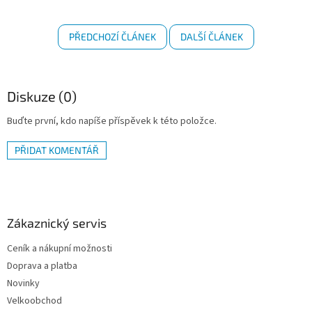
PŘEDCHOZÍ ČLÁNEK
DALŠÍ ČLÁNEK
Diskuze (0)
Buďte první, kdo napíše příspěvek k této položce.
PŘIDAT KOMENTÁŘ
Z
á
p
a
Zákaznický servis
t
Ceník a nákupní možnosti
í
Doprava a platba
Novinky
Velkoobchod