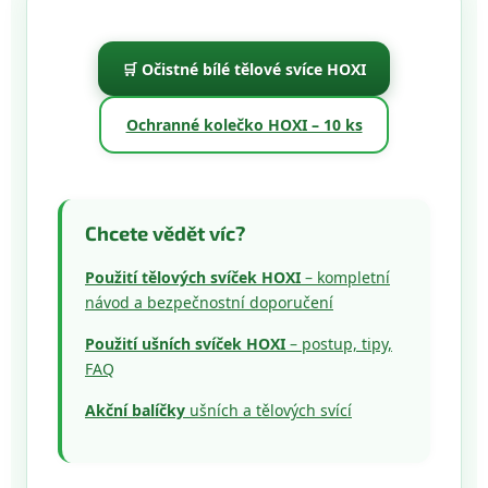
🛒 Očistné bílé tělové svíce HOXI
Ochranné kolečko HOXI – 10 ks
Chcete vědět víc?
Použití tělových svíček HOXI
– kompletní
návod a bezpečnostní doporučení
Použití ušních svíček HOXI
– postup, tipy,
FAQ
Akční balíčky
ušních a tělových svící