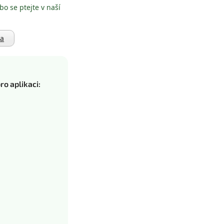
bo se ptejte v naší
ma
o aplikaci: