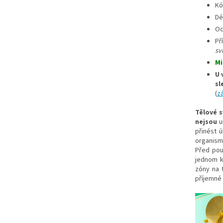
Kó
Dé
Oc
Př
sví
Mi
U 
sl
(
z
Tělové s
nejsou
u
přinést 
organism
Před použ
jednom k
zóny na 
příjemné 