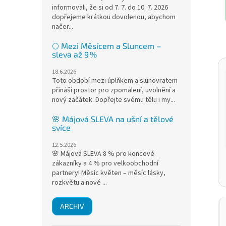
informovali, že si od 7. 7. do 10. 7. 2026
dopřejeme krátkou dovolenou, abychom
načer...
🌕 Mezi Měsícem a Sluncem –
sleva až 9 %
18.6.2026
Toto období mezi úplňkem a slunovratem
přináší prostor pro zpomalení, uvolnění a
nový začátek. Dopřejte svému tělu i my...
🌸 Májová SLEVA na ušní a tělové
svíce
12.5.2026
🌸 Májová SLEVA 8 % pro koncové
zákazníky a 4 % pro velkoobchodní
partnery! Měsíc květen – měsíc lásky,
rozkvětu a nové ...
ARCHIV