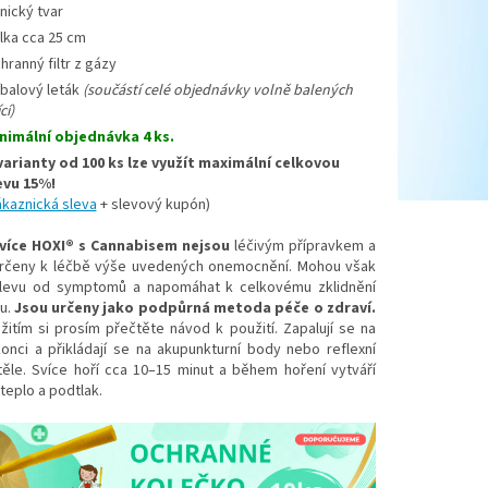
nický tvar
lka cca 25 cm
hranný filtr z gázy
íbalový leták
(součástí celé objednávky volně balených
cí)
nimální objednávka 4 ks.
varianty od 100 ks lze využít maximální celkovou
evu 15%!
ákaznická sleva
+ slevový kupón)
více HOXI® s Cannabisem nejsou
léčivým přípravkem a
rčeny k léčbě výše uvedených onemocnění. Mohou však
úlevu od symptomů a napomáhat k celkovému zklidnění
u.
Jsou určeny jako podpůrná metoda péče o zdraví.
itím si prosím přečtěte návod k použití. Zapalují se na
onci a přikládají se na akupunkturní body nebo reflexní
těle. Svíce hoří cca 10–15 minut a během hoření vytváří
teplo a podtlak.