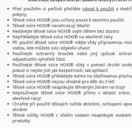
Před použitím si pečlivě přečtěte
návod k použití
a dodržu
pokyny.
Tělové svíce HOXI® jsou určeny pouze k zevnímu použití.
Tělové svíce HOXI® nenahrazují lékaře!
Nedávejte tělové svíce HOXI® svým dětem bez dozoru
Nepřikládejte tělové svíce HOXI® na otevřené rány
Při použití tělové svíce HOXI® mějte vždy připravenou mis
vodou, kde můžete svíci kdykoliv uhasit
Používejte ochranný kroužek nebo jiný způsob ochr
odpadnutím vyhořelé části.
Používejte tělové svíce HOXI® vždy s pomocí druhé osob
pokud si nejste jisti jak bezpečností, tak aplikací!
Tělové svíce HOXI® přikládejte kolmo na ošetřovanou ploch
Tělové svíce HOXI® nejsou vhodné pro děti do 3 let!
Tělové svíce HOXI® neaplikujte těhotným ženám na trup!
Nepoužívejte tělové svíce HOXI® přímo v oblasti srdce,
otevřené rány!
Chraňte při použití tělových svíček oblečení, ochlupení ap
ohněm!
Tělové svíčky HOXI® s včelím voskem neaplikujte osobám s
produkty