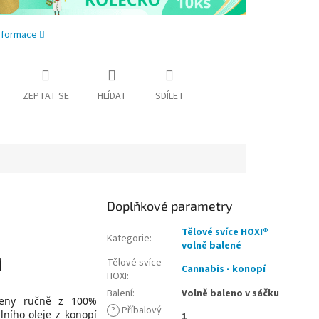
informace
ZEPTAT SE
HLÍDAT
SDÍLET
Doplňkové parametry
Tělové svíce HOXI®
Kategorie
:
volně balené
M
Tělové svíce
Cannabis - konopí
HOXI
:
Balení
:
Volně baleno v sáčku
eny ručně z 100%
?
Příbalový
lního oleje z konopí
1