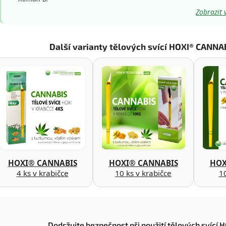
Zobrazit 
Další varianty tělových svící HOXI® CANNA
HOXI® CANNABIS
HOXI® CANNABIS
HOX
4 ks v krabičce
10 ks v krabičce
10
Dodržujte bezpečnost při použití tělových svící 