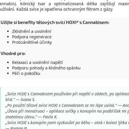
annabis). Kónický tvar a optimalizovaná délka zajišťují maxim
užívání. Každá svíce je opatřena ochranným filtrem z gázy.
Užijte si benefity tělových svící HOXI® s Cannabisem:
Zklidnění a uvolnění
Podpora regenerace
Protizánětlivé účinky
Vhodné pro:
Relaxaci a uvolnění napětí
Podporu pohody a klidného spánku
Péči o pokožku
„Svíce HOXI s Cannabisem používám při napětí v zádech, po aplikaci 
klid.“ — Ivana S.
„Po použití tělové svíce HOXI s Cannabisem se mi lépe usíná.“ — An
„Úleva při menstruaci – aplikace svíčky s konopím na podbřišek mi 
znatelnou úlevu.“ — Pavla K.
„Svíce HOXI s konopím jsem vyzkoušel po běhu – otok i bolest lýtka r
— Roman B.