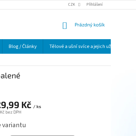
VELKOOBCHOD
HODNOCENÍ OBCHODU
CZK
Přihlášení
O NÁS
VĚRNOSTNÍ 
NÁKUPNÍ
Prázdný košík
KOŠÍK
Blog / Články
Tělové a ušní svíce a jejich užití v praxi
balené
29,99 Kč
/ ks
 Kč
bez DPH
e variantu