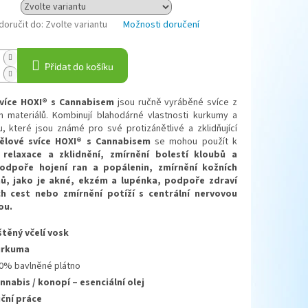
oručit do:
Zvolte variantu
Možnosti doručení
Přidat do košíku
svíce HOXI® s Cannabisem
jsou ručně vyráběné svíce z
ch materiálů. Kombinují blahodárné vlastnosti kurkumy a
, které jsou známé pro své protizánětlivé a zklidňující
ělové svíce HOXI® s Cannabisem
se mohou použít k
e
relaxace a zklidnění, zmírnění bolestí kloubů a
podpoře hojení ran a popálenin, zmírnění kožních
ů, jako je akné, ekzém a lupénka, podpoře zdraví
ch cest nebo zmírnění potíží s centrální nervovou
ou.
štěný včelí vosk
urkuma
0% bavlněné plátno
nnabis / konopí – esenciální olej
ční práce