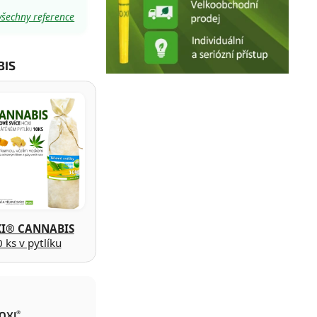
všechny reference
BIS
I® CANNABIS
 ks v pytlíku
®
HOXI