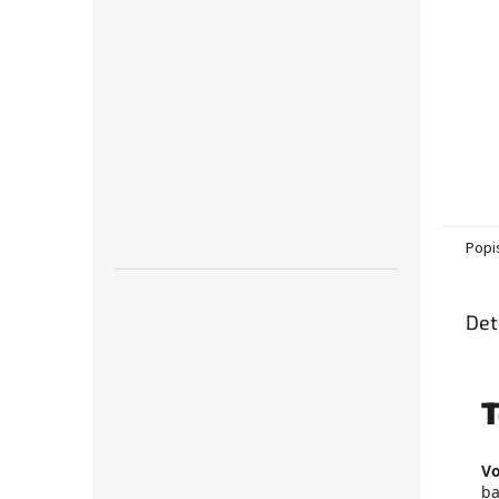
Popi
Det
T
V
ba