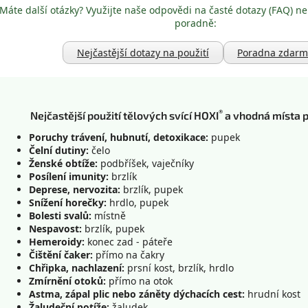
Máte další otázky? Využijte naše odpovědi na časté dotazy (FAQ) ne
poradně:
Nejčastější dotazy na použití
Poradna zdar
®
Nejčastější použití tělových svící HOXI
a vhodná místa pr
Poruchy trávení, hubnutí, detoxikace:
pupek
Čelní dutiny:
čelo
Ženské obtíže:
podbříšek, vaječníky
Posílení imunity:
brzlík
Deprese, nervozita:
brzlík, pupek
Snížení horečky:
hrdlo, pupek
Bolesti svalů:
místně
Nespavost:
brzlík, pupek
Hemeroidy:
konec zad - páteře
Čištění čaker:
přímo na čakry
Chřipka, nachlazení:
prsní kost, brzlík, hrdlo
Zmírnění otoků:
přímo na otok
Astma, zápal plic nebo záněty dýchacích cest:
hrudní kost
Žaludeční potíže:
žaludek