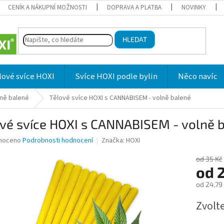
CENÍK A NÁKUPNÍ MOŽNOSTI
DOPRAVA A PLATBA
NOVINKY
HLEDAT
lové svíce HOXI
Svíce HOXI podle bylin
Něco navíc
lně balené
Tělové svíce HOXI s CANNABISEM - volně balené
ové svíce HOXI s CANNABISEM - volně 
né
noceno
Podrobnosti hodnocení
Značka:
HOXI
ní
u
od 35 Kč
od
od
24,79
Měrná
Zvolt
ek.
cena: