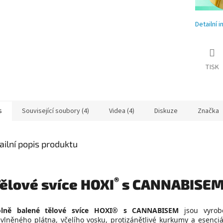
Detailní 
TISK
s
Související soubory (4)
Videa (4)
Diskuze
Značka
ailní popis produktu
®
ělové svíce HOXI
s CANNABISE
olně balené tělové svíce HOXI® s CANNABISEM
jsou vyrob
vlněného plátna, včelího vosku, protizánětlivé kurkumy a esenciá