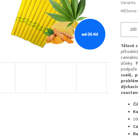
Varianta
Můžeme d
od 35 Kč
Tělové 
přírodní
cannabisu
účinky.
T
podpoř
svalů, 
problém
dýchací
soustav
Či
K
10
Ca
Ru