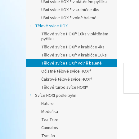
Ušní svíce HOXI® v plátěném pytlíku
n
Ušní svíce HOXI® v krabičce 4ks
e
Ušní svíce HOXI® volně balené
l
Tělové svíce HOXI
Tělové svíce HOXI® 10ks v plátěném
pytlíku
Tělové svíce HOXI® v krabičce 4ks
Tělové svíce HOXI® v krabičce 10ks
Tělové svíce HOXI® volně balené
Očistné tělové svíce HOXI®
Čakrové tělové svíce HOXI®
Tělové turbo svíce HOXI®
Svíce HOXI podle bylin
Nature
Meduňka
Tea Tree
Cannabis
Tymián