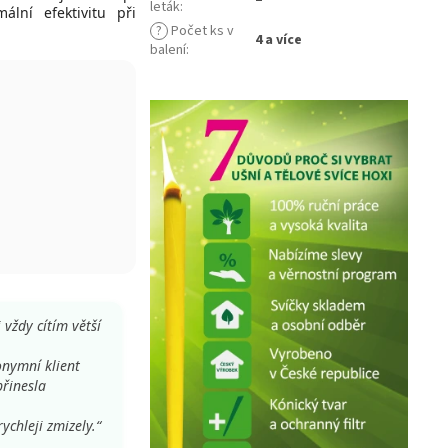
leták
:
ální efektivitu při
?
Počet ks v
4 a více
balení
:
vždy cítím větší
onymní klient
přinesla
ychleji zmizely.“