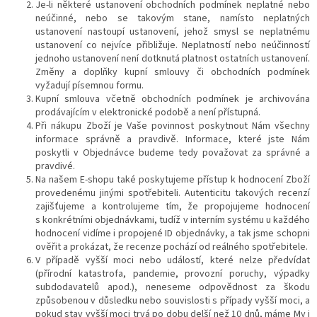
Je-li některé ustanovení obchodních podmínek neplatné nebo
neúčinné, nebo se takovým stane, namísto neplatných
ustanovení nastoupí ustanovení, jehož smysl se neplatnému
ustanovení co nejvíce přibližuje. Neplatností nebo neúčinností
jednoho ustanovení není dotknutá platnost ostatních ustanovení.
Změny a doplňky kupní smlouvy či obchodních podmínek
vyžadují písemnou formu.
Kupní smlouva včetně obchodních podmínek je archivována
prodávajícím v elektronické podobě a není přístupná.
Při nákupu Zboží je Vaše povinnost poskytnout Nám všechny
informace správně a pravdivě. Informace, které jste Nám
poskytli v Objednávce budeme tedy považovat za správné a
pravdivé.
Na našem E-shopu také poskytujeme přístup k hodnocení Zboží
provedenému jinými spotřebiteli. Autenticitu takových recenzí
zajišťujeme a kontrolujeme tím, že propojujeme hodnocení
s konkrétními objednávkami, tudíž v interním systému u každého
hodnocení vidíme i propojené ID objednávky, a tak jsme schopni
ověřit a prokázat, že recenze pochází od reálného spotřebitele.
V případě vyšší moci nebo událostí, které nelze předvídat
(přírodní katastrofa, pandemie, provozní poruchy, výpadky
subdodavatelů apod.), neneseme odpovědnost za škodu
způsobenou v důsledku nebo souvislosti s případy vyšší moci, a
pokud stav vyšší moci trvá po dobu delší než 10 dnů, máme My i