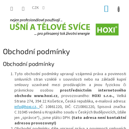
Přejít
NÁKUP
na
CZK
obsah
KOŠÍK
Obchodní podmínky
Obchodní podmínky
Tyto obchodní podmínky upravují vzájemná práva a povinnosti
smluvních stran vzniklé v souvislosti nebo na základě kupní
smlouvy uzavírané mezi prodávajícím a jinou fyzickou či
právnickou osobou
prostřednictvím internetového
obchodu www.hoxi.cz
, provozovaného:
HOXI s.r.o.,
Velká
Strana 274, 394 22 Košetice, Česká republika, e-mailová adresa:
info@hoxi.cz,
IČ:
10861220,
DIČ: CZ10861220
,
Spisová značka:
C 31045 vedená u Krajského soudu v Českých Budějovicích
, (dále
jen „správce“)., jsme plátci DPH.
(tato adresa není kontaktní
adresou provozovny!)
Obchodní podmínky dále upravují práva a povinnosti smluvních