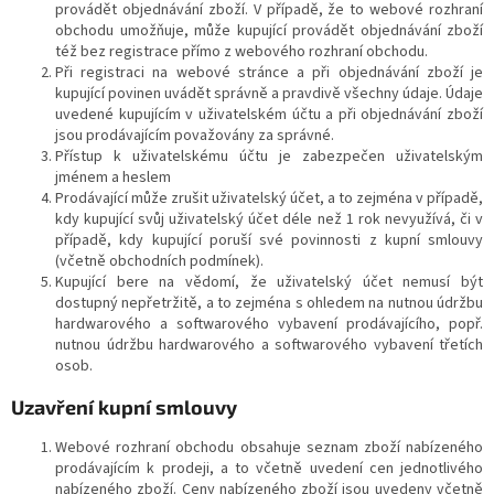
provádět objednávání zboží. V případě, že to webové rozhraní
obchodu umožňuje, může kupující provádět objednávání zboží
též bez registrace přímo z webového rozhraní obchodu.
Při registraci na webové stránce a při objednávání zboží je
kupující povinen uvádět správně a pravdivě všechny údaje. Údaje
uvedené kupujícím v uživatelském účtu a při objednávání zboží
jsou prodávajícím považovány za správné.
Přístup k uživatelskému účtu je zabezpečen uživatelským
jménem a heslem
Prodávající může zrušit uživatelský účet, a to zejména v případě,
kdy kupující svůj uživatelský účet déle než 1 rok nevyužívá, či v
případě, kdy kupující poruší své povinnosti z kupní smlouvy
(včetně obchodních podmínek).
Kupující bere na vědomí, že uživatelský účet nemusí být
dostupný nepřetržitě, a to zejména s ohledem na nutnou údržbu
hardwarového a softwarového vybavení prodávajícího, popř.
nutnou údržbu hardwarového a softwarového vybavení třetích
osob.
Uzavření kupní smlouvy
Webové rozhraní obchodu obsahuje seznam zboží nabízeného
prodávajícím k prodeji, a to včetně uvedení cen jednotlivého
nabízeného zboží. Ceny nabízeného zboží jsou uvedeny včetně