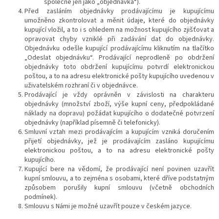
společně jen jako „objednávka“).
Před zasláním objednávky prodávajícímu je kupujícímu
umožněno zkontrolovat a měnit údaje, které do objednávky
kupující vložil, a to i s ohledem na možnost kupujícího zjišťovat a
opravovat chyby vzniklé při zadávání dat do objednávky.
Objednávku odešle kupující prodávajícímu kliknutím na tlačítko
„Odeslat objednávku“. Prodávající neprodleně po obdržení
objednávky toto obdržení kupujícímu potvrdí elektronickou
poštou, a to na adresu elektronické pošty kupujícího uvedenou v
uživatelském rozhraní či v objednávce.
Prodávající je vždy oprávněn v závislosti na charakteru
objednávky (množství zboží, výše kupní ceny, předpokládané
náklady na dopravu) požádat kupujícího o dodatečné potvrzení
objednávky (například písemně či telefonicky).
Smluvní vztah mezi prodávajícím a kupujícím vzniká doručením
přijetí objednávky, jež je prodávajícím zasláno kupujícímu
elektronickou poštou, a to na adresu elektronické pošty
kupujícího.
Kupující bere na vědomí, že prodávající není povinen uzavřít
kupní smlouvu, a to zejména s osobami, které dříve podstatným
způsobem porušily kupní smlouvu (včetně obchodních
podmínek).
Smlouvu s Námi je možné uzavřít pouze v českém jazyce.