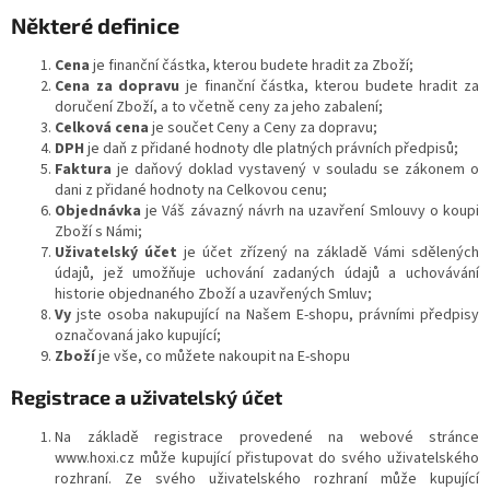
Některé definice
Cena
je finanční částka, kterou budete hradit za Zboží;
Cena za dopravu
je finanční částka, kterou budete hradit za
doručení Zboží, a to včetně ceny za jeho zabalení;
Celková cena
je součet Ceny a Ceny za dopravu;
DPH
je daň z přidané hodnoty dle platných právních předpisů;
Faktura
je daňový doklad vystavený v souladu se zákonem o
dani z přidané hodnoty na Celkovou cenu;
Objednávka
je Váš závazný návrh na uzavření Smlouvy o koupi
Zboží s Námi;
Uživatelský účet
je účet zřízený na základě Vámi sdělených
údajů, jež umožňuje uchování zadaných údajů a uchovávání
historie objednaného Zboží a uzavřených Smluv;
Vy
jste osoba nakupující na Našem E-shopu, právními předpisy
označovaná jako kupující;
Zboží
je vše, co můžete nakoupit na E-shopu
Registrace a uživatelský účet
Na základě registrace provedené na webové stránce
www.hoxi.cz může kupující přistupovat do svého uživatelského
rozhraní. Ze svého uživatelského rozhraní může kupující