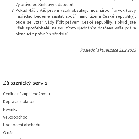
Vy právo od Smlouvy odstoupit.
Pokud Náš a Váš právní vztah obsahuje mezinárodní prvek (tedy
například budeme zasílat zboží mimo území České republiky),
bude se vztah vždy řídit právem České republiky. Pokud jste
však spotřebitelé, nejsou tímto ujednáním dotčena Vaše práva
plynoucí z právních předpisů.
Poslední aktualizace 21.2.2023
Z
á
p
a
Zákaznický servis
t
Ceník a nákupní možnosti
í
Doprava a platba
Novinky
Velkoobchod
Hodnocení obchodu
O nás