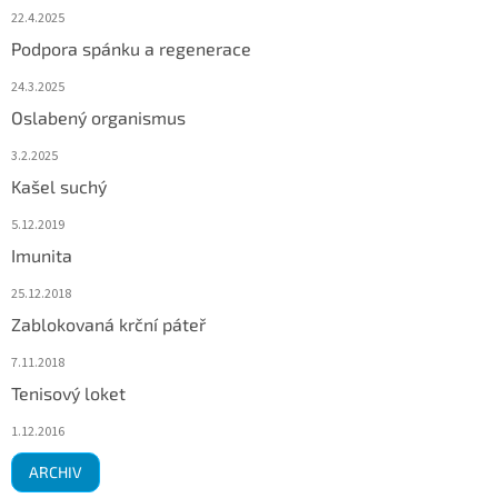
22.4.2025
Podpora spánku a regenerace
24.3.2025
Oslabený organismus
3.2.2025
Kašel suchý
5.12.2019
Imunita
25.12.2018
Zablokovaná krční páteř
7.11.2018
Tenisový loket
1.12.2016
ARCHIV