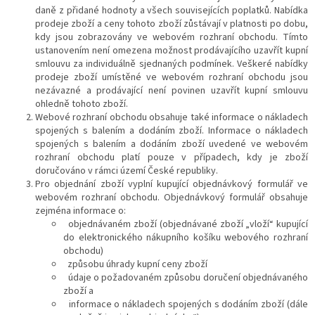
daně z přidané hodnoty a všech souvisejících poplatků. Nabídka
prodeje zboží a ceny tohoto zboží zůstávají v platnosti po dobu,
kdy jsou zobrazovány ve webovém rozhraní obchodu. Tímto
ustanovením není omezena možnost prodávajícího uzavřít kupní
smlouvu za individuálně sjednaných podmínek. Veškeré nabídky
prodeje zboží umístěné ve webovém rozhraní obchodu jsou
nezávazné a prodávající není povinen uzavřít kupní smlouvu
ohledně tohoto zboží.
Webové rozhraní obchodu obsahuje také informace o nákladech
spojených s balením a dodáním zboží. Informace o nákladech
spojených s balením a dodáním zboží uvedené ve webovém
rozhraní obchodu platí pouze v případech, kdy je zboží
doručováno v rámci území České republiky.
Pro objednání zboží vyplní kupující objednávkový formulář ve
webovém rozhraní obchodu. Objednávkový formulář obsahuje
zejména informace o:
objednávaném zboží (objednávané zboží „vloží“ kupující
do elektronického nákupního košíku webového rozhraní
obchodu)
způsobu úhrady kupní ceny zboží
údaje o požadovaném způsobu doručení objednávaného
zboží a
informace o nákladech spojených s dodáním zboží (dále