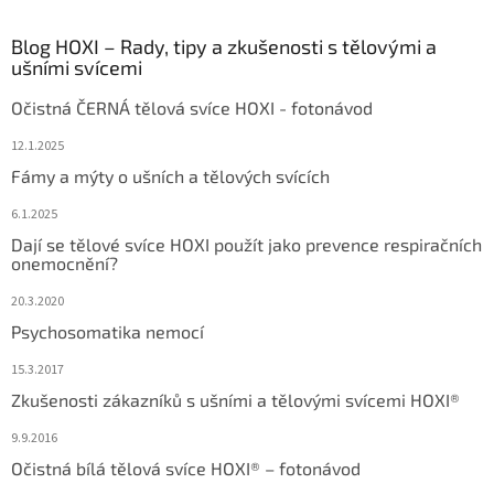
Blog HOXI – Rady, tipy a zkušenosti s tělovými a
ušními svícemi
Očistná ČERNÁ tělová svíce HOXI - fotonávod
12.1.2025
Fámy a mýty o ušních a tělových svících
6.1.2025
Dají se tělové svíce HOXI použít jako prevence respiračních
onemocnění?
20.3.2020
Psychosomatika nemocí
15.3.2017
Zkušenosti zákazníků s ušními a tělovými svícemi HOXI®
9.9.2016
Očistná bílá tělová svíce HOXI® – fotonávod