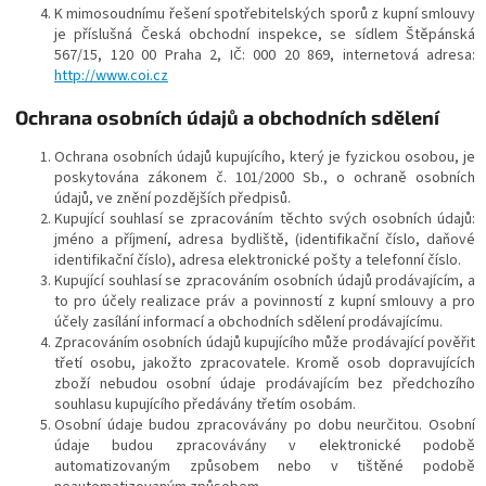
K mimosoudnímu řešení spotřebitelských sporů z kupní smlouvy
je příslušná Česká obchodní inspekce, se sídlem Štěpánská
567/15, 120 00 Praha 2, IČ: 000 20 869, internetová adresa:
http://www.coi.cz
Ochrana osobních údajů a obchodních sdělení
Ochrana osobních údajů kupujícího, který je fyzickou osobou, je
poskytována zákonem č. 101/2000 Sb., o ochraně osobních
údajů, ve znění pozdějších předpisů.
Kupující souhlasí se zpracováním těchto svých osobních údajů:
jméno a příjmení, adresa bydliště, (identifikační číslo, daňové
identifikační číslo), adresa elektronické pošty a telefonní číslo.
Kupující souhlasí se zpracováním osobních údajů prodávajícím, a
to pro účely realizace práv a povinností z kupní smlouvy a pro
účely zasílání informací a obchodních sdělení prodávajícímu.
Zpracováním osobních údajů kupujícího může prodávající pověřit
třetí osobu, jakožto zpracovatele. Kromě osob dopravujících
zboží nebudou osobní údaje prodávajícím bez předchozího
souhlasu kupujícího předávány třetím osobám.
Osobní údaje budou zpracovávány po dobu neurčitou. Osobní
údaje budou zpracovávány v elektronické podobě
automatizovaným způsobem nebo v tištěné podobě