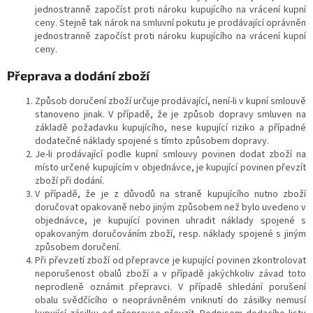
jednostranně započíst proti nároku kupujícího na vrácení kupní
ceny. Stejně tak nárok na smluvní pokutu je prodávající oprávněn
jednostranně započíst proti nároku kupujícího na vrácení kupní
ceny.
Přeprava a dodání zboží
Způsob doručení zboží určuje prodávající, není-li v kupní smlouvě
stanoveno jinak. V případě, že je způsob dopravy smluven na
základě požadavku kupujícího, nese kupující riziko a případné
dodatečné náklady spojené s tímto způsobem dopravy.
Je-li prodávající podle kupní smlouvy povinen dodat zboží na
místo určené kupujícím v objednávce, je kupující povinen převzít
zboží při dodání.
V případě, že je z důvodů na straně kupujícího nutno zboží
doručovat opakovaně nebo jiným způsobem než bylo uvedeno v
objednávce, je kupující povinen uhradit náklady spojené s
opakovaným doručováním zboží, resp. náklady spojené s jiným
způsobem doručení.
Při převzetí zboží od přepravce je kupující povinen zkontrolovat
neporušenost obalů zboží a v případě jakýchkoliv závad toto
neprodleně oznámit přepravci. V případě shledání porušení
obalu svědčícího o neoprávněném vniknutí do zásilky nemusí