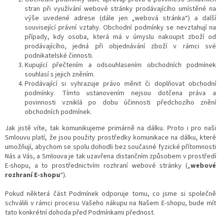
stran při využívání webové stránky prodávajícího umístěné na
výše uvedené adrese (dále jen „webová stránka“) a další
související právní vztahy. Obchodní podmínky se nevztahují na
případy, kdy osoba, která má v úmyslu nakoupit zboží od
prodávajícího, jedná při objednávání zboží v rámci své
podnikatelské činnosti.
Kupující přečtením a odsouhlasením obchodních podmínek
souhlasí s jejich zněním.
Prodávající si vyhrazuje právo měnit či doplňovat obchodní
podmínky. Tímto ustanovením nejsou dotčena práva a
povinnosti vzniklá po dobu účinnosti předchozího znění
obchodních podmínek.
Jak jistě víte, tak komunikujeme primárně na dálku. Proto i pro naši
Smlouvu platí, že jsou použity prostředky komunikace na dálku, které
umožňují, abychom se spolu dohodli bez současné fyzické přítomnosti
Nás a Vás, a Smlouva je tak uzavřena distančním způsobem v prostředí
E-shopu, a to prostřednictvím rozhraní webové stránky („
webové
rozhraní E-shopu
“).
Pokud některá část Podmínek odporuje tomu, co jsme si společně
schválili v rámci procesu Vašeho nákupu na Našem E-shopu, bude mít
tato konkrétní dohoda před Podmínkami přednost.