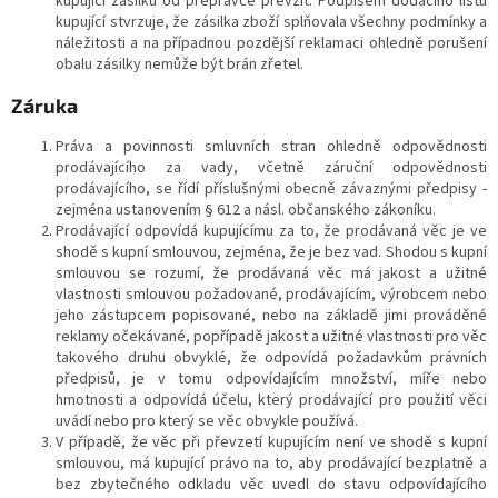
kupující zásilku od přepravce převzít. Podpisem dodacího listu
kupující stvrzuje, že zásilka zboží splňovala všechny podmínky a
náležitosti a na případnou pozdější reklamaci ohledně porušení
obalu zásilky nemůže být brán zřetel.
Záruka
Práva a povinnosti smluvních stran ohledně odpovědnosti
prodávajícího za vady, včetně záruční odpovědnosti
prodávajícího, se řídí příslušnými obecně závaznými předpisy -
zejména ustanovením § 612 a násl. občanského zákoníku.
Prodávající odpovídá kupujícímu za to, že prodávaná věc je ve
shodě s kupní smlouvou, zejména, že je bez vad. Shodou s kupní
smlouvou se rozumí, že prodávaná věc má jakost a užitné
vlastnosti smlouvou požadované, prodávajícím, výrobcem nebo
jeho zástupcem popisované, nebo na základě jimi prováděné
reklamy očekávané, popřípadě jakost a užitné vlastnosti pro věc
takového druhu obvyklé, že odpovídá požadavkům právních
předpisů, je v tomu odpovídajícím množství, míře nebo
hmotnosti a odpovídá účelu, který prodávající pro použití věci
uvádí nebo pro který se věc obvykle používá.
V případě, že věc při převzetí kupujícím není ve shodě s kupní
smlouvou, má kupující právo na to, aby prodávající bezplatně a
bez zbytečného odkladu věc uvedl do stavu odpovídajícího