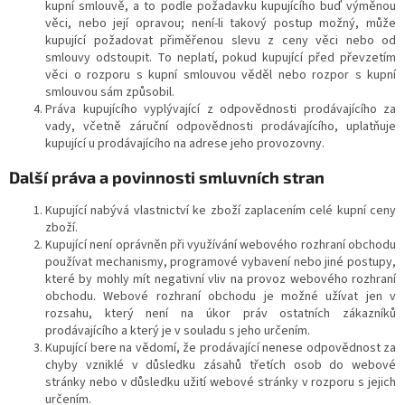
kupní smlouvě, a to podle požadavku kupujícího buď výměnou
věci, nebo její opravou; není-li takový postup možný, může
kupující požadovat přiměřenou slevu z ceny věci nebo od
smlouvy odstoupit. To neplatí, pokud kupující před převzetím
věci o rozporu s kupní smlouvou věděl nebo rozpor s kupní
smlouvou sám způsobil.
Práva kupujícího vyplývající z odpovědnosti prodávajícího za
vady, včetně záruční odpovědnosti prodávajícího, uplatňuje
kupující u prodávajícího na adrese jeho provozovny.
Další práva a povinnosti smluvních stran
Kupující nabývá vlastnictví ke zboží zaplacením celé kupní ceny
zboží.
Kupující není oprávněn při využívání webového rozhraní obchodu
používat mechanismy, programové vybavení nebo jiné postupy,
které by mohly mít negativní vliv na provoz webového rozhraní
obchodu. Webové rozhraní obchodu je možné užívat jen v
rozsahu, který není na úkor práv ostatních zákazníků
prodávajícího a který je v souladu s jeho určením.
Kupující bere na vědomí, že prodávající nenese odpovědnost za
chyby vzniklé v důsledku zásahů třetích osob do webové
stránky nebo v důsledku užití webové stránky v rozporu s jejich
určením.