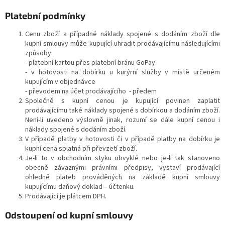
Platební podmínky
Cenu zboží a případné náklady spojené s dodáním zboží dle
kupní smlouvy může kupující uhradit prodávajícímu následujícími
způsoby:
- platební kartou přes platební bránu GoPay
- v hotovosti na dobírku u kurýrní služby v místě určeném
kupujícím v objednávce
- převodem na účet prodávajícího - předem
Společně s kupní cenou je kupující povinen zaplatit
prodávajícímu také náklady spojené s dobírkou a dodáním zboží.
Není-li uvedeno výslovně jinak, rozumí se dále kupní cenou i
náklady spojené s dodáním zboží.
V případě platby v hotovosti či v případě platby na dobírku je
kupní cena splatná při převzetí zboží.
Je-li to v obchodním styku obvyklé nebo je-li tak stanoveno
obecně závaznými právními předpisy, vystaví prodávající
ohledně plateb prováděných na základě kupní smlouvy
kupujícímu daňový doklad – účtenku.
Prodávající je plátcem DPH.
Odstoupení od kupní smlouvy