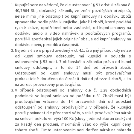
Kupující bere na vědomí, že dle ustanovení § 53 odst. 8 zákona č.
40/1964 Sb., občanský zákoník, ve znění pozdějších předpisů,
nelze mimo jiné odstoupit od kupní smlouvy na dodávku zboží
upraveného podle přání kupujícího, jakož i zboží, které podléhá
rychlé zkáze, opotřebení nebo zastarání, od kupní smlouvy na
dodávku audio a video nahrávek a počítačových programů,
porušil-li spotřebitel jejich originální obal, a od kupní smlouvy na
dodávku novin, periodik a časopisů.
Nejedná-li se o případ uvedený v čl. 4.1. či o jiný případ, kdy nelze
od kupní smlouvy odstoupit, má kupující v souladu s
ustanovením § 53 odst. 7 občanského zákoníku právo od kupní
smlouvy odstoupit, a to do 14 dnů od převzetí zboží.
Odstoupení od kupní smlouvy musí být prodávajícímu
prokazatelně doručeno do čtrnácti dnů od převzetí zboží, a to
na adresu provozovny prodávajícího.
V případě odstoupení od smlouvy dle čl. 1.28 obchodních
podmínek se kupní smlouva od počátku ruší. Zboží musí být
prodávajícímu vráceno do 14 pracovních dnů od odeslání
odstoupení od smlouvy prodávajícímu. V případě, že kupující
poruší povinnost dle předchozí věty, vzniká prodávajícímu nárok
na smluvní pokutu ve výši 100 Kč (slovy: jednostokorun českých)
za každý den prodlení, maximálně však do výše kupní ceny
tohoto zboží. Tímto ustanovením není dotčen nárok na náhradu