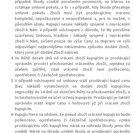
případné škody vzniklé porušením povinnosti, na kterou se
vztahuje smluvní pokuta, a to i v případě, kdy škoda přesahuje
smluvní pokutu. Zboží musí být prodávajícímu vráceno
kompletní, nepoškozené a neopotřebené a, je-li to možné, v
původním obalu. Kupující nesee náklady spojené s navrácením
zboží k Nám. V případě odstoupení z důvodu, že My porušíme
uzavřenou Smlouvu, hradíme i náklady spojené s navrácením
zboží k Nám, ovšem pouze do výše Ceny za dopravu ve výši
odpovídající nejlevnějšímu nabízenému způsobu dodání Zboží,
který jsme při dodání Zboží nabízeli.
Ve lhůtě deseti dnů od vrácení zboží kupujícím je prodávající
oprávněn provést přezkoumání vráceného zboží, zejména za
účelem zjištění, zdali vrácené zboží není poškozeno,
opotřebeno či částečně spotřebováno.
V případě odstoupení od smlouvy vrátí prodávající kupní cenu
(bez nákladů vynaložených na dodání zboží) kupujícímu
nejpozději do 14 dnů od skončení lhůty na přezkoumání zboží, a
to bezhotovostně na účet určený kupujícím. Prodávající je taktéž
oprávněn vrátit kupní cenu v hotovosti již při vracení zboží
kupujícím.
Kupující bere na vědomí, že pokud zboží vrácené kupujícím bude
poškozeno, opotřebeno či částečně spotřebováno, vzniká
prodávajícímu vůči kupujícímu nárok na náhradu škody jemu tím
vzniklé. Nárok na úhradu vzniklé škody je prodávající oprávněn