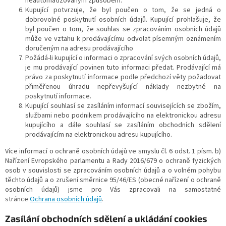
neautomatizovaným způsobem.
Kupující potvrzuje, že byl poučen o tom, že se jedná o
dobrovolné poskytnutí osobních údajů. Kupující prohlašuje, že
byl poučen o tom, že souhlas se zpracováním osobních údajů
může ve vztahu k prodávajícímu odvolat písemným oznámením
doručeným na adresu prodávajícího
Požádá-li kupující o informaci o zpracování svých osobních údajů,
je mu prodávající povinen tuto informaci předat. Prodávající má
právo za poskytnutí informace podle předchozí věty požadovat
přiměřenou úhradu nepřevyšující náklady nezbytné na
poskytnutí informace.
Kupující souhlasí se zasíláním informací souvisejících se zbožím,
službami nebo podnikem prodávajícího na elektronickou adresu
kupujícího a dále souhlasí se zasíláním obchodních sdělení
prodávajícím na elektronickou adresu kupujícího.
Více informací o ochraně osobních údajů ve smyslu čl. 6 odst. 1 písm. b)
Nařízení Evropského parlamentu a Rady 2016/679 o ochraně fyzických
osob v souvislosti se zpracováním osobních údajů a o volném pohybu
těchto údajů a o zrušení směrnice 95/46/ES (obecné nařízení o ochraně
osobních údajů) jsme pro Vás zpracovali na samostatné
stránce
Ochrana osobních údajů
.
Zasílání obchodních sdělení a ukládání cookies