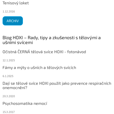
Tenisový loket
1.12.2016
ARCHIV
Blog HOXI – Rady, tipy a zkušenosti s tělovými a
ušními svícemi
Očistná ČERNÁ tělová svíce HOXI - fotonávod
12.1.2025
Fámy a mýty o ušních a tělových svících
6.1.2025
Dají se tělové svíce HOXI použít jako prevence respiračních
onemocnění?
20.3.2020
Psychosomatika nemocí
15.3.2017