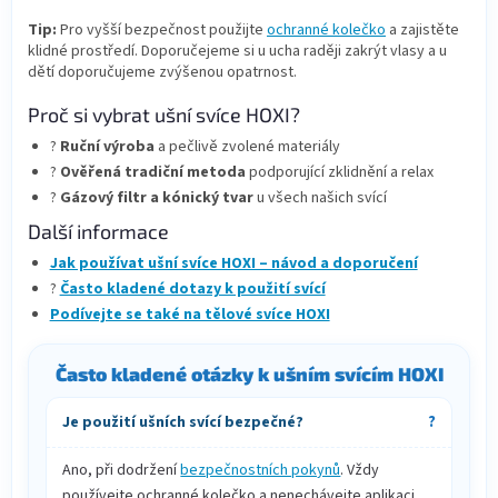
v
Tip:
Pro vyšší bezpečnost použijte
ochranné kolečko
a zajistěte
ý
klidné prostředí. Doporučejeme si u ucha raději zakrýt vlasy a u
p
dětí doporučujeme zvýšenou opatrnost.
i
s
Proč si vybrat ušní svíce HOXI?
u
?
Ruční výroba
a pečlivě zvolené materiály
?
Ověřená tradiční metoda
podporující zklidnění a relax
?
Gázový filtr a kónický tvar
u všech našich svící
Další informace
Jak používat ušní svíce HOXI – návod a doporučení
?
Často kladené dotazy k použití svící
Podívejte se také na tělové svíce HOXI
Často kladené otázky k ušním svícím HOXI
Je použití ušních svící bezpečné?
Ano, při dodržení
bezpečnostních pokynů
. Vždy
používejte ochranné kolečko a nenechávejte aplikaci