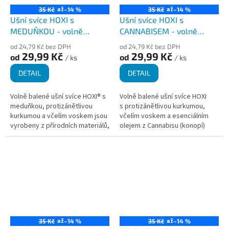
až
až
35 Kč
–14 %
35 Kč
–14 %
Ušní svíce HOXI s
Ušní svíce HOXI s
MEDUŇKOU - volně
CANNABISEM - volně
balené
balené
od 24,79 Kč bez DPH
od 24,79 Kč bez DPH
29,99 Kč
29,99 Kč
od
od
/ ks
/ ks
DETAIL
DETAIL
Volně balené ušní svíce HOXI® s
Volně balené ušní svíce HOXI
meduňkou, protizánětlivou
s protizánětlivou kurkumou,
kurkumou a včelím voskem jsou
včelím voskem a esenciálním
vyrobeny z přírodních materiálů,
olejem z Cannabisu (konopí)
ručně a s láskou v České
doporučujeme používat při
republice. Nabízí příjemný a...
čištění ucha, zánětlivých...
až
až
35 Kč
–14 %
35 Kč
–14 %