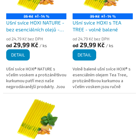
o
p
d
r
u
o
až
až
35 Kč
–14 %
35 Kč
–14 %
k
d
Ušní svíce HOXI NATURE -
Ušní svíce HOXI s TEA
t
u
bez esenciálních olejů -
TREE - volně balené
ů
k
volně balené
od 24,79 Kč bez DPH
od 24,79 Kč bez DPH
t
29,99 Kč
29,99 Kč
od
od
/ ks
/ ks
ů
DETAIL
DETAIL
Ušní svíce HOXI® NATURE s
Volně balené ušní svíce HOXI® s
včelím voskem a protizánětlivou
esenciálním olejem Tea Tree,
kurkumou patří mezi naše
protizánětlivou kurkumou a
nejprodávanější produkty. Jsou
včelím voskem jsou ručně
vyrobeny ze 100% bavlněného
vyráběné v České republice z
plátna, obsahují pouze čištěný...
kvalitních přírodních...