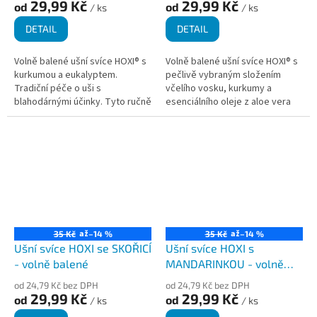
29,99 Kč
29,99 Kč
od
od
/ ks
/ ks
DETAIL
DETAIL
Volně balené ušní svíce HOXI® s
Volně balené ušní svíce HOXI® s
kurkumou a eukalyptem.
pečlivě vybraným složením
Tradiční péče o uši s
včelího vosku, kurkumy a
blahodárnými účinky. Tyto ručně
esenciálního oleje z aloe vera
vyráběné ušní svíce obsahují
jsou vyráběny ručně z
protizánětlivou kurkumu, včelí
přírodních materiálů. Mají
vosk a...
kónický tvar,...
až
až
35 Kč
–14 %
35 Kč
–14 %
Ušní svíce HOXI se SKOŘICÍ
Ušní svíce HOXI s
- volně balené
MANDARINKOU - volně
balené
od 24,79 Kč bez DPH
od 24,79 Kč bez DPH
29,99 Kč
29,99 Kč
od
od
/ ks
/ ks