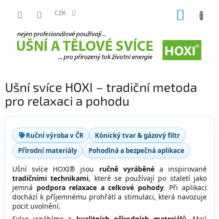
Přejít
NÁKUP
na
CZK
obsah
KOŠÍK
Ušní svíce HOXI – tradiční metoda
pro relaxaci a pohodu
Ruční výroba v ČR
Kónický tvar & gázový filtr
Přírodní materiály
Pohodlná a bezpečná aplikace
Ušní svíce HOXI® jsou
ručně vyráběné
a inspirované
tradičními technikami
, které se používají po staletí jako
jemná
podpora relaxace a celkové pohody
. Při aplikaci
dochází k příjemnému prohřátí a stimulaci, která navozuje
pocit uvolnění.
Svíce vyrábíme z
kvalitních přírodních materiálů
. Mají