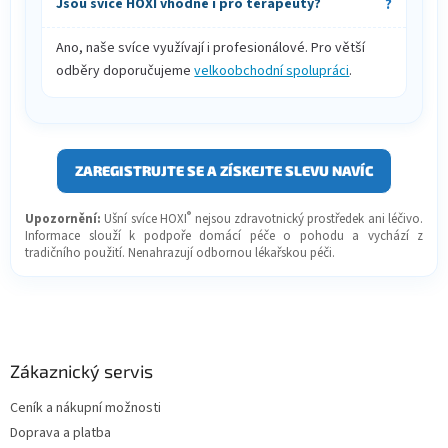
Jsou svíce HOXI vhodné i pro terapeuty?
Ano, naše svíce využívají i profesionálové. Pro větší
odběry doporučujeme
velkoobchodní spolupráci
.
ZAREGISTRUJTE SE A ZÍSKEJTE SLEVU NAVÍC
®
Upozornění:
Ušní svíce HOXI
nejsou zdravotnický prostředek ani léčivo.
Informace slouží k podpoře domácí péče o pohodu a vychází z
tradičního použití. Nenahrazují odbornou lékařskou péči.
Z
á
p
a
Zákaznický servis
t
Ceník a nákupní možnosti
í
Doprava a platba