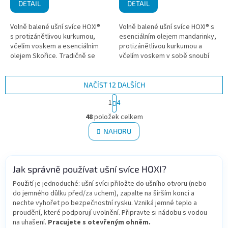
DETAIL
DETAIL
Volně balené ušní svíce HOXI®
Volně balené ušní svíce HOXI® s
s protizánětlivou kurkumou,
esenciálním olejem mandarinky,
včelím voskem a esenciálním
protizánětlivou kurkumou a
olejem Skořice. Tradičně se
včelím voskem v sobě snoubí
používají k ušní hygieně a
blahodárné vlastnosti těchto
relaxaci. Mohou se používat k...
přírodních látek. Ušní svíce...
NAČÍST 12 DALŠÍCH
S
1
4
t
O
r
48
položek celkem
v
á
l
NAHORU
n
á
k
d
o
v
a
á
Jak správně používat ušní svíce HOXI?
c
n
í
Použití je jednoduché: ušní svíci přiložte do ušního otvoru (nebo
í
p
do jemného důlku před/za uchem), zapalte na širším konci a
r
nechte vyhořet po bezpečnostní rysku. Vzniká jemné teplo a
v
proudění, které podporují uvolnění. Připravte si nádobu s vodou
k
na uhašení.
Pracujete s otevřeným ohněm.
y