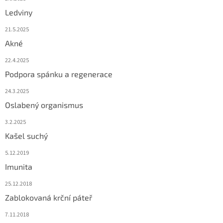
Ledviny
21.5.2025
Akné
22.4.2025
Podpora spánku a regenerace
24.3.2025
Oslabený organismus
3.2.2025
Kašel suchý
5.12.2019
Imunita
25.12.2018
Zablokovaná krční páteř
7.11.2018