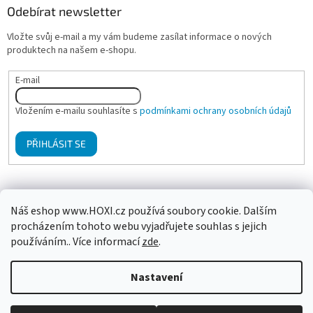
Odebírat newsletter
Vložte svůj e-mail a my vám budeme zasílat informace o nových
produktech na našem e-shopu.
E-mail
Vložením e-mailu souhlasíte s
podmínkami ochrany osobních údajů
PŘIHLÁSIT SE
Mgr. Klára Hanzalová - Psychologické poradenství, terapie
Náš eshop www.HOXI.cz používá soubory cookie. Dalším
procházením tohoto webu vyjadřujete souhlas s jejich
používáním.. Více informací
zde
.
Vytvořil Shoptet
Nastavení
Copyright 2026
HOXI ušní a tělové svíčky
. Všechna práva