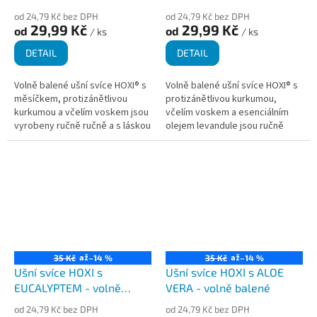
od 24,79 Kč bez DPH
od 24,79 Kč bez DPH
29,99 Kč
29,99 Kč
od
od
/ ks
/ ks
DETAIL
DETAIL
Volně balené ušní svíce HOXI® s
Volně balené ušní svíce HOXI® s
měsíčkem, protizánětlivou
protizánětlivou kurkumou,
kurkumou a včelím voskem jsou
včelím voskem a esenciálním
vyrobeny ručně ručně a s láskou
olejem levandule jsou ručně
v České republice. Jsou určeny
vyráběné v České republice z
k zevnímu použití a nabízí...
kvalitních přírodních materiálů....
až
až
35 Kč
–14 %
35 Kč
–14 %
Ušní svíce HOXI s
Ušní svíce HOXI s ALOE
EUCALYPTEM - volně
VERA - volně balené
balené
od 24,79 Kč bez DPH
od 24,79 Kč bez DPH