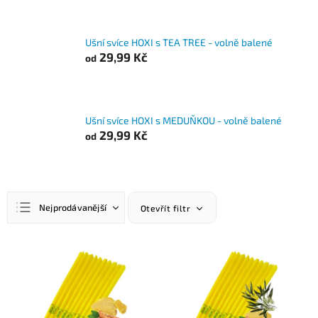
Ušní svíce HOXI s TEA TREE - volně balené
29,99 Kč
od
Ušní svíce HOXI s MEDUŇKOU - volně balené
29,99 Kč
od
Ř
Nejprodávanější
Otevřít filtr
a
z
Nejlevnější
e
V
n
ý
Nejdražší
í
p
Abecedně
p
i
r
s