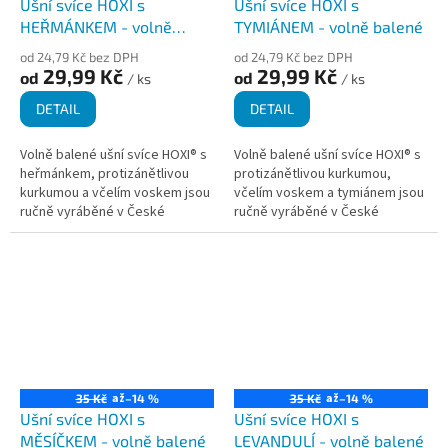
Ušní svíce HOXI s
Ušní svíce HOXI s
HEŘMÁNKEM - volně
TYMIÁNEM - volně balené
balené
od 24,79 Kč bez DPH
od 24,79 Kč bez DPH
29,99 Kč
29,99 Kč
od
od
/ ks
/ ks
DETAIL
DETAIL
Volně balené ušní svíce HOXI® s
Volně balené ušní svíce HOXI® s
heřmánkem, protizánětlivou
protizánětlivou kurkumou,
kurkumou a včelím voskem jsou
včelím voskem a tymiánem jsou
ručně vyráběné v České
ručně vyráběné v České
republice z kvalitních přírodních
republice z kvalitních materiálů.
materiálů. Přinášejí pocit...
Jsou v kónickém tvaru pro...
až
až
35 Kč
–14 %
35 Kč
–14 %
Ušní svíce HOXI s
Ušní svíce HOXI s
MĚSÍČKEM - volně balené
LEVANDULÍ - volně balené