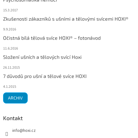
15.3.2017
Zkušenosti zákazníků s ušními a tělovými svícemi HOXI®
9.9.2016
Očistná bílá tělová svíce HOXI® – fotonávod
11.6.2016
Složení ušních a tělových svící Hoxi
26.11.2015
7 důvodů pro ušní a tělové svíce HOXI
4.1.2015
ARCHIV
Kontakt
info
@
hoxi.cz