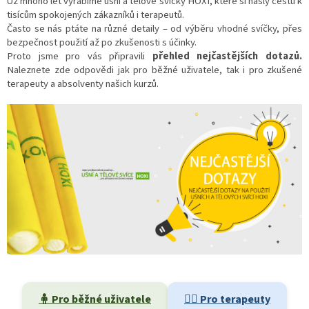
Už mnoho let vyrábíme ušní a tělové svíčky HOXI, které si našly cestu k
tisícům spokojených zákazníků i terapeutů.
Často se nás ptáte na různé detaily – od výběru vhodné svíčky, přes
bezpečnost použití až po zkušenosti s účinky.
Proto jsme pro vás připravili
přehled nejčastějších dotazů.
Naleznete zde odpovědi jak pro běžné uživatele, tak i pro zkušené
terapeuty a absolventy našich kurzů.
🧍 Pro běžné uživatele
🧑‍⚕️ Pro terapeuty