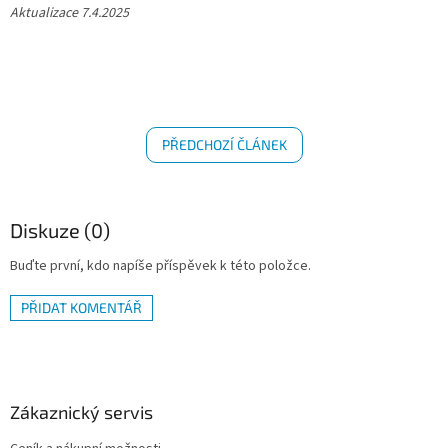
Aktualizace 7.4.2025
PŘEDCHOZÍ ČLÁNEK
Diskuze (0)
Buďte první, kdo napíše příspěvek k této položce.
PŘIDAT KOMENTÁŘ
Z
á
p
a
Zákaznický servis
t