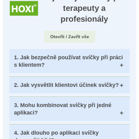
terapeuty a
profesionály
Otevřít / Zavřít vše
1.
Jak bezpečně používat svíčky při práci
s klientem?
Vždy používejte stabilní podložku, mějte
2.
Jak vysvětlit klientovi účinek svíčky?
připravenou nádobu s vodou a svíčku nikdy
nenechávejte bez dozoru. Klient by měl být
Vysvětlete, že účinek vychází z působení tepla,
informován a cítit se bezpečně.
3.
Mohu kombinovat svíčky při jedné
lehkého podtlaku a práce s pozorností na tělo.
aplikaci?
Cílem je harmonizace, uvolnění a prohřátí dané
oblasti.
Ano, lze kombinovat např. tělovou a čakrovou
4.
Jak dlouho po aplikaci svíčky
svíčku, nebo ušní a tělovou svíčku v návaznosti.