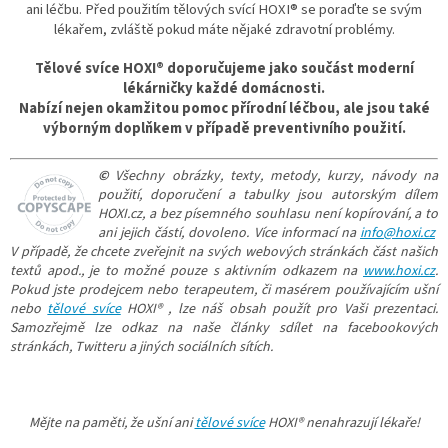
ani léčbu. Před použitím tělových svící HOXI® se poraďte se svým
lékařem, zvláště pokud máte nějaké zdravotní problémy.
Tělové svíce HOXI® doporučujeme
jako součást moderní
lékárničky každé domácnosti.
Nabízí nejen okamžitou pomoc přírodní léčbou, ale jsou také
výborným doplňkem v případě preventivního použití.
©
Všechny obrázky, texty, metody, kurzy, návody na
použití, doporučení a tabulky jsou autorským dílem
HOXI.cz, a bez písemného souhlasu není kopírování, a to
ani jejich částí, dovoleno. Více informací na
info@hoxi.cz
V případě, že chcete zveřejnit na svých webových stránkách část našich
textů apod., je to možné pouze s aktivním odkazem na
www.hoxi.cz
.
Pokud jste prodejcem nebo terapeutem, či masérem používajícím ušní
nebo
tělové svíce
HOXI® , lze náš obsah použít pro Vaši prezentaci.
Samozřejmě lze odkaz na naše články sdílet na facebookových
stránkách, Twitteru a jiných sociálních sítích.
Mějte na paměti, že ušní ani
tělové svíce
HOXI® nenahrazují lékaře!