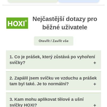
Nejčastější dotazy pro
běžné uživatele
Otevřít / Zavřít vše
1.
Co je prášek, který zůstává po vyhoření
svíčky?
Po vyhoření ušní, tělové, čakrové nebo bílé či
2.
Zapálil jsem svíčku ve vzduchu a prášek
černé očistné tělové svíčky zůstává ve spodní
tam byl také. Je to normální?
části tzv. popílek...
Ano, popílek zůstává ve svíčce vždy – je to
Popílek
je běžnou součástí každé svíčky –
3.
Kam mohu aplikovat tělové a ušní
přirozený důsledek hoření balvněného plátna a
vzniká při hoření.
svíčky HOXI?
vosku.