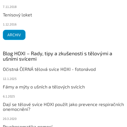
7.11.2018
Tenisový loket
1.12.2016
ARCHIV
Blog HOXI – Rady, tipy a zkušenosti s tělovými a
ušními svícemi
Očistná ČERNÁ tělová svíce HOXI - fotonávod
12.1.2025
Fámy a mýty o ušních a tělových svících
6.1.2025
Dají se tělové svíce HOXI použít jako prevence respiračních
onemocnění?
20.3.2020
Psychosomatika nemocí