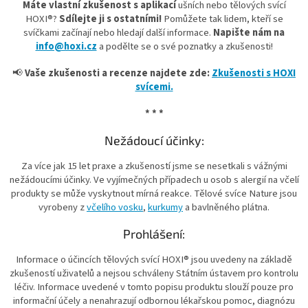
Máte vlastní zkušenost s aplikací
ušních nebo tělových svící
HOXI®?
Sdílejte ji s ostatními!
Pomůžete tak lidem, kteří se
svíčkami začínají nebo hledají další informace.
Napište nám na
info@hoxi.cz
a podělte se o své poznatky a zkušenosti!
📢
Vaše zkušenosti a recenze najdete zde:
Zkušenosti s HOXI
svícemi.
* * *
Nežádoucí účinky:
Za více jak 15 let praxe a zkušeností jsme se nesetkali s vážnými
nežádoucími účinky. Ve vyjímečných případech u osob s alergií na včelí
produkty se může vyskytnout mírná reakce. Tělové svíce Nature jsou
vyrobeny z
včelího vosku
,
kurkumy
a bavlněného plátna.
Prohlášení:
Informace o účincích tělových svící HOXI® jsou uvedeny na základě
zkušeností uživatelů a nejsou schváleny Státním ústavem pro kontrolu
léčiv. Informace uvedené v tomto popisu produktu slouží pouze pro
informační účely a nenahrazují odbornou lékařskou pomoc, diagnózu