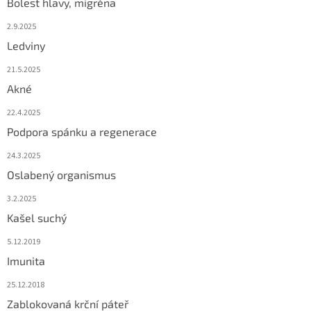
Bolest hlavy, migréna
2.9.2025
Ledviny
21.5.2025
Akné
22.4.2025
Podpora spánku a regenerace
24.3.2025
Oslabený organismus
3.2.2025
Kašel suchý
5.12.2019
Imunita
25.12.2018
Zablokovaná krční páteř