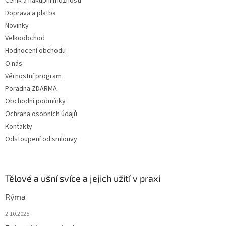
Ceník a nákupní možnosti
í
Doprava a platba
Novinky
Velkoobchod
Hodnocení obchodu
O nás
Věrnostní program
Poradna ZDARMA
Obchodní podmínky
Ochrana osobních údajů
Kontakty
Odstoupení od smlouvy
Tělové a ušní svíce a jejich užití v praxi
Rýma
2.10.2025