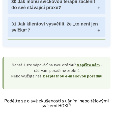
30.
Jak mohu svíčkovou terapii začlenit
domácímu použití...
do své stávající praxe?
Svíčky lze snadno integrovat do masáží,
31.
Jak klientovi vysvětlit, že „to není jen
energetické práce, koučinku nebo
svíčka“?
terapeutických sezení. Využijte je jako úvodní
harmonizační techniku, jako doplněk k uvolnění
Můžete říct: „Svíčka pracuje nejen fyzicky, ale i
napětí nebo jako závěrečnou proceduru pro
energeticky – uvolňuje napětí, harmonizuje tělo
uzemnění a integraci.
a podporuje přirozenou očistu. Práce s
plamenem a teplem má hluboký vliv na psychiku
Nenašli jste odpověď na svou otázku?
Napište nám
–
i vnímání bezpečí.“ Klient tak lépe pochopí
rádi vám poradíme osobně.
celostní přístup.
Nebo využijte naši
bezplatnou e-mailovou poradnu
.
Podělte se o své zkušenosti s ušními nebo tělovými
®
svícemi HOXI
!