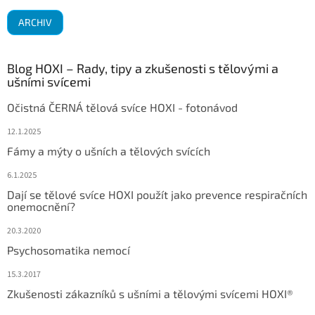
ARCHIV
Blog HOXI – Rady, tipy a zkušenosti s tělovými a
ušními svícemi
Očistná ČERNÁ tělová svíce HOXI - fotonávod
12.1.2025
Fámy a mýty o ušních a tělových svících
6.1.2025
Dají se tělové svíce HOXI použít jako prevence respiračních
onemocnění?
20.3.2020
Psychosomatika nemocí
15.3.2017
Zkušenosti zákazníků s ušními a tělovými svícemi HOXI®