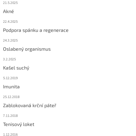
21.5.2025
Akné
22.4.2025
Podpora spánku a regenerace
24.3.2025
Oslabený organismus
3.2.2025
Kašel suchý
5.12.2019
Imunita
25.12.2018
Zablokovaná krční páteř
7.11.2018
Tenisový loket
1.12.2016