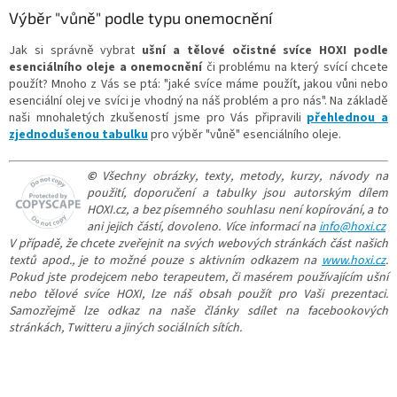
Výběr "vůně" podle typu onemocnění
Jak si správně vybrat
ušní a tělové očistné svíce HOXI
podle
esenciálního oleje a onemocnění
či problému na který svící chcete
použít? Mnoho z Vás se ptá: "jaké svíce máme použít, jakou vůni nebo
esenciální olej ve svíci je vhodný na náš problém a pro nás". Na základě
naši mnohaletých zkušeností jsme pro Vás připravili
přehlednou a
zjednodušenou tabulku
pro výběr "vůně" esenciálního oleje.
©
Všechny obrázky, texty, metody, kurzy, návody na
použití, doporučení a tabulky jsou autorským dílem
HOXI.cz, a bez písemného souhlasu není kopírování, a to
ani jejich částí, dovoleno. Více informací na
info@hoxi.cz
V případě, že chcete zveřejnit na svých webových stránkách část našich
textů apod., je to možné pouze s aktivním odkazem na
www.hoxi.cz
.
Pokud jste prodejcem nebo terapeutem, či masérem používajícím ušní
nebo tělové svíce HOXI, lze náš obsah použít pro Vaši prezentaci.
Samozřejmě lze odkaz na naše články sdílet na facebookových
stránkách, Twitteru a jiných sociálních sítích.