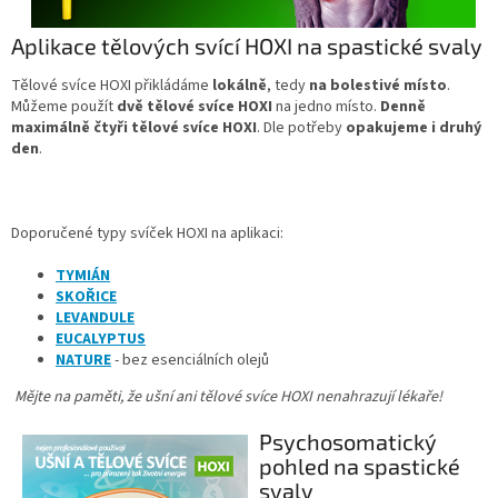
Aplikace tělových svící HOXI na spastické svaly
Tělové svíce HOXI přikládáme
lokálně
, tedy
na bolestivé místo
.
Můžeme použít
dvě tělové svíce HOXI
na jedno místo.
Denně
maximálně čtyři tělové svíce HOXI
. Dle potřeby
opakujeme i druhý
den
.
Doporučené typy svíček HOXI na aplikaci:
TYMIÁN
SKOŘICE
LEVANDULE
EUCALYPTUS
NATURE
- bez esenciálních olejů
Mějte na paměti, že ušní ani tělové svíce HOXI nenahrazují lékaře!
Psychosomatický
pohled na spastické
svaly