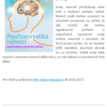
Svaly obecně představují naše
úsilí a motivaci pohybu vpřed.
Bolesti svalů mohou souviset se
strachem posunout se vpřed, jít
dál, rovněž ale mohou
signalizovat potřebu si
odpočinout. Spastické svaly
mohou souviset s pocitem, že
život je jen o práci, že se musíme
příliš namáhat, abychom dostali
to, co chceme. Ztuhlé svaly také
souvisí s nemotivovaností dělat něco, co nás nebaví a s povinností toto
dělat.
Pro HOXI.cz připravila
Mgr. Klára Hanzalová
(
©
2016-2017)