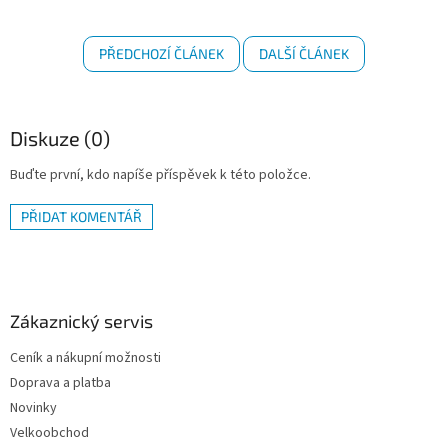
PŘEDCHOZÍ ČLÁNEK
DALŠÍ ČLÁNEK
Diskuze (0)
Buďte první, kdo napíše příspěvek k této položce.
PŘIDAT KOMENTÁŘ
Z
á
p
a
Zákaznický servis
t
Ceník a nákupní možnosti
í
Doprava a platba
Novinky
Velkoobchod