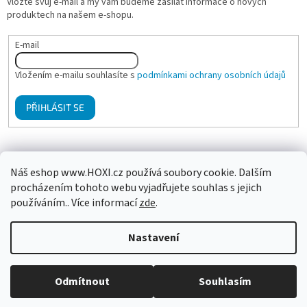
Vložte svůj e-mail a my vám budeme zasílat informace o nových
produktech na našem e-shopu.
E-mail
Vložením e-mailu souhlasíte s
podmínkami ochrany osobních údajů
PŘIHLÁSIT SE
Mgr. Klára Hanzalová - Psychologické poradenství, terapie
Náš eshop www.HOXI.cz používá soubory cookie. Dalším
procházením tohoto webu vyjadřujete souhlas s jejich
používáním.. Více informací
zde
.
Vytvořil Shoptet
Nastavení
Copyright 2026
HOXI ušní a tělové svíčky
. Všechna práva
Odmítnout
Souhlasím
vyhrazena.
Upravit nastavení cookies