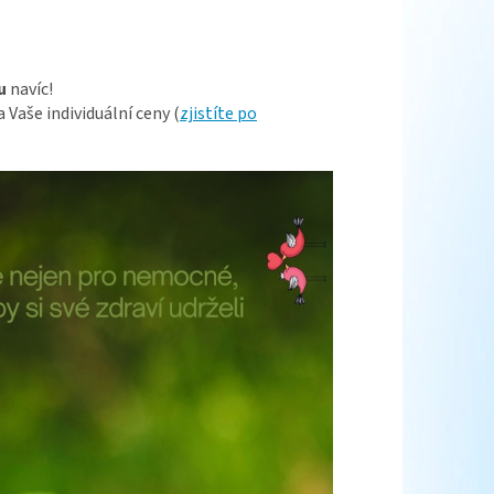
!
u
navíc!
Vaše individuální ceny (
zjistíte po