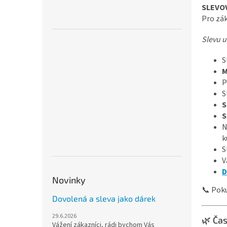
SLEVO
Pro zák
Slevu u
S
M
P
S
S
S
N
k
S
V
D
Novinky
📞 Poku
Dovolená a sleva jako dárek
29.6.2026
🌿 Ča
Vážení zákazníci, rádi bychom Vás