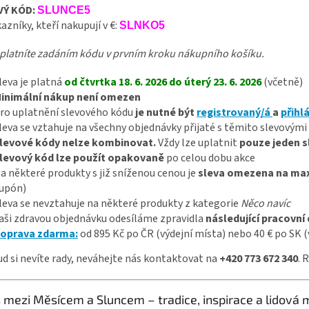
VÝ KÓD:
SLUNCE5
azníky, kteří nakupují v €:
SLNKO5
platníte zadáním kódu v prvním kroku nákupního košíku.
leva je platná
od čtvrtka 18. 6. 2026 do úterý 23. 6. 2026
(včetně)
inimální nákup není omezen
ro uplatnění slevového kódu
je nutné být
registrovaný/á
a
přihl
leva se vztahuje na všechny objednávky přijaté s těmito slevovými
levové kódy nelze kombinovat.
Vždy lze uplatnit
pouze jeden s
levový kód lze použít opakovaně
po celou dobu akce
a některé produkty s již sníženou cenou je
sleva omezena na max
upón)
leva se nevztahuje na některé produkty z kategorie
Něco navíc
aši zdravou objednávku odesíláme zpravidla
následující pracovní
oprava zdarma:
od 895 Kč po ČR (výdejní místa) nebo 40 € po SK (
d si nevíte rady, neváhejte nás kontaktovat na
+420 773 672 340
. 
s mezi Měsícem a Sluncem – tradice, inspirace a lidová