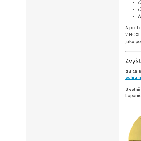
Č
Č
N
A proto
V HOXI 
jako po
Zvyšt
Od 15.6
ochran
U volně
Doporuču