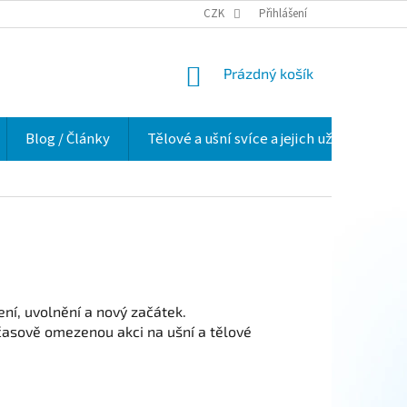
VELKOOBCHOD
HODNOCENÍ OBCHODU
CZK
Přihlášení
O NÁS
VĚRNOSTNÍ 
NÁKUPNÍ
Prázdný košík
KOŠÍK
Blog / Články
Tělové a ušní svíce a jejich užití v praxi
ní, uvolnění a nový začátek.
i časově omezenou akci na ušní a tělové