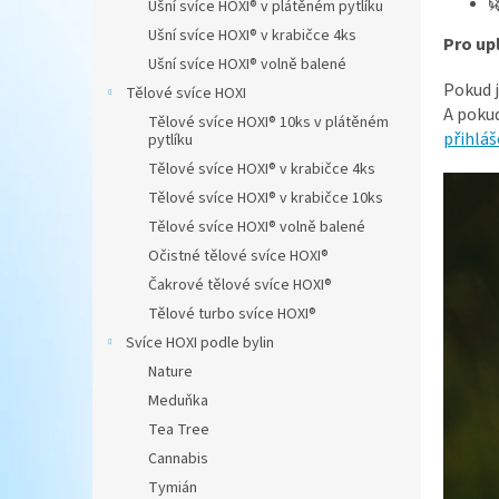
Ušní svíce HOXI® v plátěném pytlíku
n
Ušní svíce HOXI® v krabičce 4ks
Pro up
e
Ušní svíce HOXI® volně balené
l
Pokud j
Tělové svíce HOXI
A pokud
Tělové svíce HOXI® 10ks v plátěném
přihláš
pytlíku
Tělové svíce HOXI® v krabičce 4ks
Tělové svíce HOXI® v krabičce 10ks
Tělové svíce HOXI® volně balené
Očistné tělové svíce HOXI®
Čakrové tělové svíce HOXI®
Tělové turbo svíce HOXI®
Svíce HOXI podle bylin
Nature
Meduňka
Tea Tree
Cannabis
Tymián