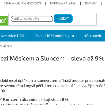
CENÍK A NÁKUPNÍ MOŽNOSTI
DOPRAVA A PLATBA
NOVINKY
HLEDAT
lové svíce HOXI
Svíce HOXI podle bylin
Něco navíc
va až 9 %
ezi Měsícem a Sluncem – sleva až 9 %
6
bdobí mezi úplňkem a slunovratem přináší prostor pro zpomale
te svému tělu i mysli péči, kterou si zaslouží – a využijte naš
HOXI:
🌿
Koncoví zákazníci
získají slevu
9 %