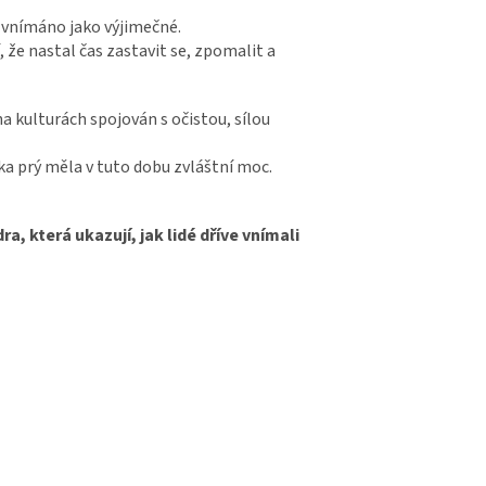
vnímáno jako výjimečné.
tí, že nastal čas zastavit se, zpomalit a
a kulturách spojován s očistou, sílou
nka prý měla v tuto dobu zvláštní moc.
, která ukazují, jak lidé dříve vnímali