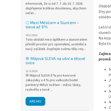
informovali, že si od 7. 7. do 10. 7. 2026
Období
dopřejeme krátkou dovolenou, abychom
Dny jso
načer...
ohlédn
🌕 Mezi Měsícem a Sluncem –
sleva až 9 %
Letní s
slunečn
18.6.2026
Na kopc
Toto období mezi úplňkem a slunovratem
Byla to
přináší prostor pro zpomalení, uvolnění a
nový začátek. Dopřejte svému tělu i my...
Zajímav
🌸 Májová SLEVA na ušní a tělové
proměn
svíce
M
12.5.2026
(
🌸 Májová SLEVA 8 % pro koncové
J
zákazníky a 4 % pro velkoobchodní
partnery! Měsíc květen – měsíc lásky,
(
rozkvětu a nové ...
N
(
ARCHIV
N
O