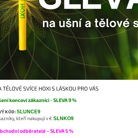
A TĚLOVÉ SVÍCE HOXI
S LÁSKOU PRO VÁS
šení koncoví zákazníci - SLEVA 9 %
VÝ KÓD:
SLUNCE9
azníky, kteří nakupují v €:
SLNKO9
bchodní odběratelé – SLEVA 5 %