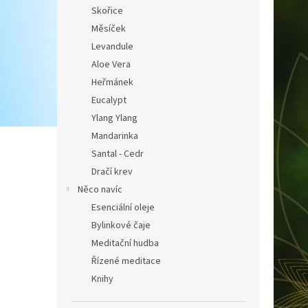
Skořice
Měsíček
Levandule
Aloe Vera
Heřmánek
Eucalypt
Ylang Ylang
Mandarinka
Santal - Cedr
Dračí krev
Něco navíc
Esenciální oleje
Bylinkové čaje
Meditační hudba
Řízené meditace
Knihy