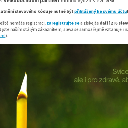
🌿
Velkoobchodní partneři
mohou využít slevu
5 %
latnění slevového kódu je nutné být
přihlášený ke svému účtu
eště nemáte registraci,
zaregistrujte se
a získejte
další 2 % slev
 jste naším stálým zákazníkem, sleva se samozřejmě vztahuje i na 
ení
).