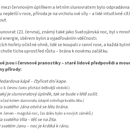
 mezi červnovým úplňkem a letním slunovratem bylo odpradávna 
u nejdelší v roce, příroda je na vrcholu své síly – a lidé intuitivně cí
out.
lunovrat (21. června), známý také jako Svatojánská noc, byl v mnoh
í energie, sběrem bylin a vyjadřováním vděčnosti.
ích hořely očistné ohně, lidé se koupali v ranní rose, a každá byli
 chvíle ticha uprostřed růstu – brána k novému začátku.
é jsou i červnové pranostiky – staré lidové předpovědi a moudra
y přírody:
edardova kápě – čtyřicet dní kape.
Po 8. červnu často přichází deštivější období.)
aký je slunovratový úplněk, tak se bude v létě sušit.
Počasí kolem slunovratu údajně ovlivňuje kvalitu léta.)
a svatého Jána otvírá se létu brána.
24. červen – magická noc, čas sběru bylin a nových záměrů.)
a svatého Víta – těš se na žita.
 svatém Janu – noc je krátká k ránu.