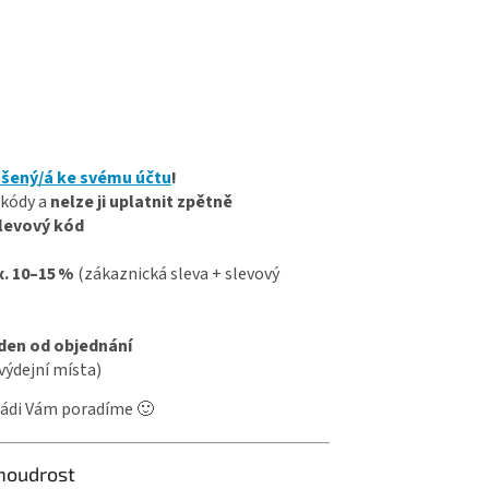
ášený/á ke svému účtu
!
 kódy a
nelze ji uplatnit zpětně
levový kód
. 10–15 %
(zákaznická sleva + slevový
 den od objednání
výdejní místa)
Rádi Vám poradíme 🙂
 moudrost