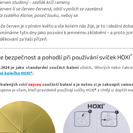
erven studený – sedlák krčí rameny.
erven-li se červen červená, obilí v polích se zazelená.
a svatého Aloise, poseč louku, neboj se.
že červen je v plném květu a vše kolem nás žije, je to i ideální doba 
vnímáme tyto dny jako pozvání k jemnému zklidnění – a proto jsme
děkování za Vaši přízeň.
®
e bezpečnost a pohodlí při používání svíček HOXI
.2024
je jako standardní součást balení
ušních, tělových nebo čakro
né kolečko
HOXI®
.
 balených svící
nejsou
součástí balení a je nutno si je zakoupit samo
jeme je všem, kteří pravidelně používají svíčky HOXI® a chtějí si dopřát maxi