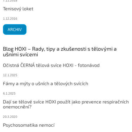
7.11.2018
Tenisový loket
1.12.2016
ARCHIV
Blog HOXI – Rady, tipy a zkušenosti s tělovými a
ušními svícemi
Očistná ČERNÁ tělová svíce HOXI - fotonávod
12.1.2025
Fámy a mýty o ušních a tělových svících
6.1.2025
Dají se tělové svíce HOXI použít jako prevence respiračních
onemocnění?
20.3.2020
Psychosomatika nemocí