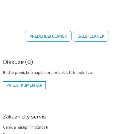
PŘEDCHOZÍ ČLÁNEK
DALŠÍ ČLÁNEK
Diskuze (0)
Buďte první, kdo napíše příspěvek k této položce.
PŘIDAT KOMENTÁŘ
Z
á
p
a
Zákaznický servis
t
Ceník a nákupní možnosti
í