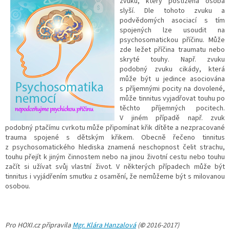
zvuku, který postižená osoba
slyší. Dle tohoto zvuku a
podvědomých asociací s tím
spojených lze usoudit na
psychosomatickou příčinu. Může
zde ležet příčina traumatu nebo
skryté touhy. Např. zvuku
podobný zvuku cikády, která
může být u jedince asociována
s příjemnými pocity na dovolené,
může tinnitus vyjadřovat touhu po
těchto příjemných pocitech.
V jiném případě např. zvuk
podobný ptačímu cvrkotu může připomínat křik dítěte a nezpracované
trauma spojené s dětským křikem. Obecně řečeno tinnitus
z psychosomatického hlediska znamená neschopnost čelit strachu,
touhu přejít k jiným činnostem nebo na jinou životní cestu nebo touhu
začít si užívat svůj vlastní život. V některých případech může být
tinnitus i vyjádřením smutku z osamění, že nemůžeme být s milovanou
osobou.
Pro HOXI.cz připravila
Mgr. Klára Hanzalová
(
©
2016-2017)