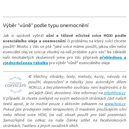
Výběr "vůně" podle typu onemocnění
Jak si správně vybrat
ušní a tělové očistné svíce HOXI
podle
esenciálního oleje a onemocnění
či problému na který svící chcete
použít? Mnoho z Vás se ptá: "jaké svíce máme použít, jakou vůni nebo
esenciální olej ve svíci je vhodný na náš problém a pro nás". Na základě
naši mnohaletých zkušeností jsme pro Vás připravili
přehlednou a
zjednodušenou tabulku
pro výběr "vůně" esenciálního oleje.
©
Všechny obrázky, texty, metody, kurzy, návody na
použití, doporučení a tabulky jsou autorským dílem
HOXI.cz, a bez písemného souhlasu není kopírování, a to
ani jejich částí, dovoleno. Více informací na
info@hoxi.cz
V případě, že chcete zveřejnit na svých webových stránkách část našich
textů apod., je to možné pouze s aktivním odkazem na
www.hoxi.cz
.
Pokud jste prodejcem nebo terapeutem, či masérem používajícím ušní
nebo tělové svíce HOXI, lze náš obsah použít pro Vaši prezentaci.
Samozřejmě lze odkaz na naše články sdílet na facebookových
stránkách, Twitteru a jiných sociálních sítích.