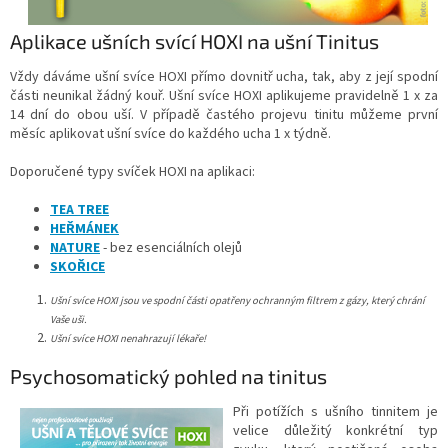
Aplikace ušních svící HOXI na ušní Tinitus
Vždy dáváme ušní svíce HOXI přímo dovnitř ucha, tak, aby z její spodní
části neunikal žádný kouř. Ušní svíce HOXI aplikujeme pravidelně 1 x za
14 dní do obou uší. V případě častého projevu tinitu můžeme první
měsíc aplikovat ušní svíce do každého ucha 1 x týdně.
Doporučené typy svíček HOXI na aplikaci:
TEA TREE
HEŘMÁNEK
NATURE
- bez esenciálních olejů
SKOŘICE
Ušní svíce HOXI jsou ve spodní části opatřeny ochranným filtrem z gázy, který chrání
Vaše uši.
Ušní svíce HOXI nenahrazují lékaře!
Psychosomatický pohled na tinitus
Při potížích s ušního tinnitem je
velice důležitý konkrétní typ