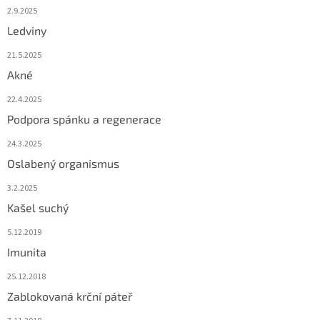
2.9.2025
Ledviny
21.5.2025
Akné
22.4.2025
Podpora spánku a regenerace
24.3.2025
Oslabený organismus
3.2.2025
Kašel suchý
5.12.2019
Imunita
25.12.2018
Zablokovaná krční páteř