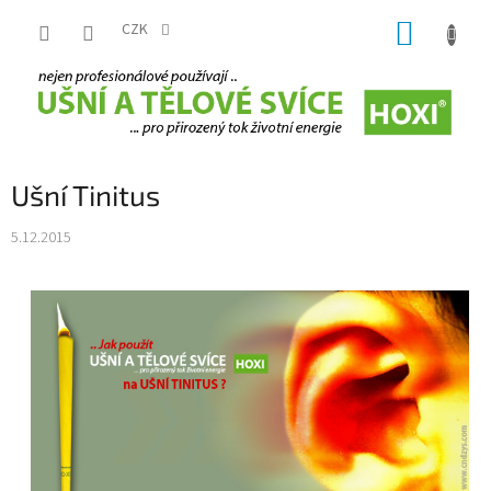
Přejít
NÁKUP
na
CZK
obsah
KOŠÍK
Ušní Tinitus
5.12.2015