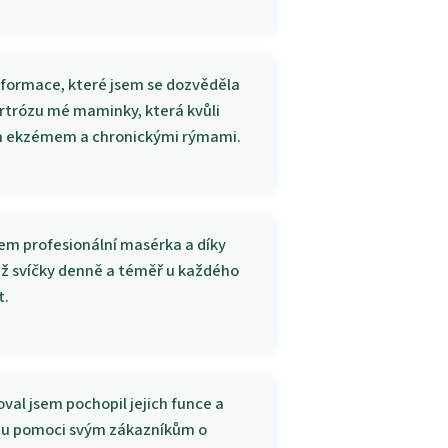
Informace, které jsem se dozvěděla
artrózu mé maminky, která kvůli
ým ekzémem a chronickými rýmami.
Jsem profesionální masérka a díky
iž svíčky denně a téměř u každého
t.
oval jsem pochopil jejich funce a
mohu pomoci svým zákazníkům o