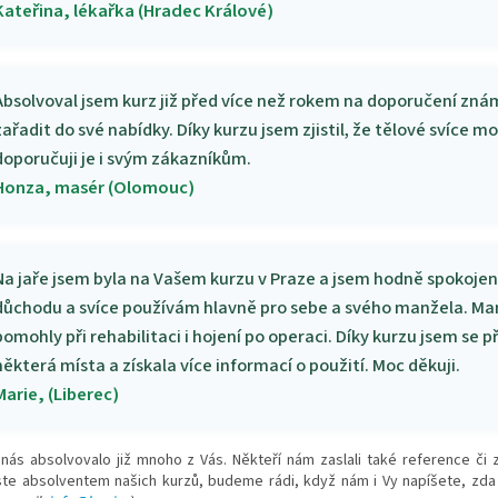
Kateřina, lékařka (Hradec Králové)
Absolvoval jsem kurz již před více než rokem na doporučení zná
zařadit do své nabídky. Díky kurzu jsem zjistil, že tělové svíce
doporučuji je i svým zákazníkům.
Honza, masér (Olomouc)
Na jaře jsem byla na Vašem kurzu v Praze a jsem hodně spokojen
důchodu a svíce používám hlavně pro sebe a svého manžela. Manž
pomohly při rehabilitaci i hojení po operaci. Díky kurzu jsem se 
některá místa a získala více informací o použití. Moc děkuji.
Marie, (Liberec)
 nás absolvovalo již mnoho z Vás. Někteří nám zaslali také reference 
te absolventem našich kurzů, budeme rádi, když nám i Vy napíšete, zda js