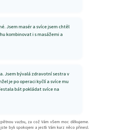
mé. Jsem masér a svíce jsem chtěl
 mohu kombinovat i s masážemi a
a. Jsem bývalá zdravotní sestra v
el je po operaci kyčlí a svíce mu
přestala bát pokládat svíce na
či zpětnou vazbu, za což Vám všem moc děkujeme.
te byli spokojeni a jestli Vám kurz něco přinesl.