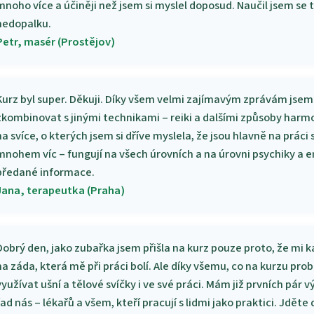
mnoho více a účiněji než jsem si myslel doposud. Naučil jsem se 
nedopalku.
Petr, masér (Prostějov)
Kurz byl super. Děkuji. Díky všem velmi zajímavým zprávám jsem s
zkombinovat s jinými technikami – reiki a dalšími způsoby harm
na svíce, o kterých jsem si dříve myslela, že jsou hlavně na prác
mnohem víc – fungují na všech úrovních a na úrovni psychiky a ene
předané informace.
Jana, terapeutka (Praha)
Dobrý den, jako zubařka jsem přišla na kurz pouze proto, že mi 
na záda, která mě při práci bolí. Ale díky všemu, co na kurzu pro
využívat ušní a tělové svíčky i ve své práci. Mám již prvních pár 
řad nás – lékařů a všem, kteří pracují s lidmi jako praktici. Jděte