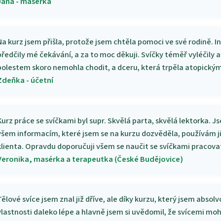
Jana - masérka
Na kurz jsem přišla, protože jsem chtěla pomoci ve své rodině. 
předčily mé čekávání, a za to moc děkuji. Svíčky téměř vyléčily 
bolestem skoro nemohla chodit, a dceru, která trpěla atopick
Zdeňka - účetní
Kurz práce se svíčkami byl supr. Skvělá parta, skvělá lektorka. 
všem informacím, které jsem se na kurzu dozvěděla, používám j
klienta. Opravdu doporučuji všem se naučit se svíčkami pracova
Veronika, masérka a terapeutka (České Budějovice)
Tělové svíce jsem znal již dříve, ale díky kurzu, který jsem absolv
vlastnosti daleko lépe a hlavně jsem si uvědomil, že svícemi 