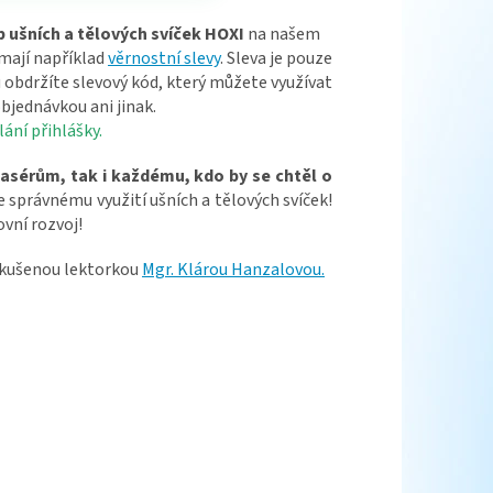
p ušních a tělových svíček HOXI
na našem
 mají například
věrnostní slevy
. Sleva je pouze
obdržíte slevový kód, který můžete využívat
bjednávkou ani jinak.
ání přihlášky.
masérům, tak i každému, kdo by se chtěl o
e správnému využití ušních a tělových svíček!
ovní rozvoj!
 zkušenou lektorkou
Mgr. Klárou Hanzalovou.