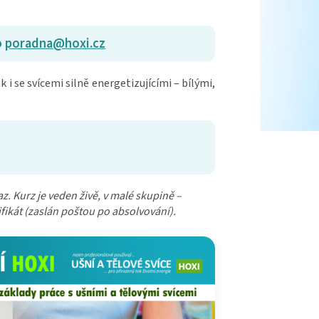
o
poradna@hoxi.cz
ak i se svícemi silně energetizujícími – bílými,
 Kurz je veden živě, v malé skupině –
fikát (zaslán poštou po absolvování).