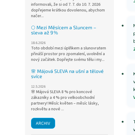
informovali, že si od 7. 7. do 10. 7. 2026
dopřejeme krátkou dovolenou, abychom
načer...
🌕 Mezi Měsícem a Sluncem –
sleva až 9 %
18.6.2026
Toto období mezi úplňkem a slunovratem
přináší prostor pro zpomalení, uvolnění a
nový začátek. Dopřejte svému tělu i my...
🌸 Májová SLEVA na ušní a tělové
svíce
12.5.2026
🌸 Májová SLEVA 8 % pro koncové
zákazníky a 4 % pro velkoobchodní
partnery! Měsíc květen – měsíc lásky,
rozkvětu a nové ...
ARCHIV