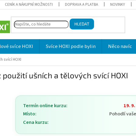
CENÍK A NÁKUPNÍ MOŽNOSTI
DOPRAVA A PLATBA
NOVINKY
HLEDAT
lové svíce HOXI
Svíce HOXI podle bylin
Něco navíc
ch svící HOXI
 použití ušních a tělových svící HOXI
Termín online kurzu:
19. 9
Místo:
Pohodlí vaš
Cena kurzu: