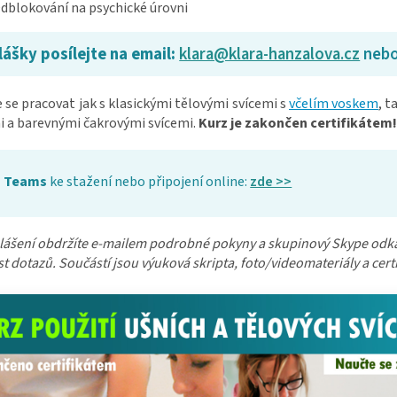
dblokování na psychické úrovni
lášky posílejte na email:
klara@klara-hanzalova.cz
neb
 se pracovat jak s klasickými tělovými svícemi s
včelím voskem
, t
i a barevnými čakrovými svícemi.
Kurz je zakončen certifikátem!
Teams
ke stažení nebo připojení online:
zde >>
lášení obdržíte e-mailem podrobné pokyny a skupinový Skype odkaz.
 dotazů. Součástí jsou výuková skripta, foto/videomateriály a certi