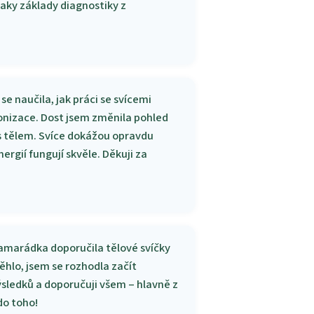
taky základy diagnostiky z
e naučila, jak práci se svícemi
onizace. Dost jsem změnila pohled
i s tělem. Svíce dokážou opravdu
rgií fungují skvěle. Děkuji za
kamarádka doporučila tělové svíčky
běhlo, jsem se rozhodla začít
výsledků a doporučuji všem – hlavně z
 do toho!