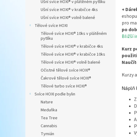
Ušní svíce HOXI® v plátěném pytlíku
n
+ Dárek
Ušní svíce HOXI® v krabičce 4ks
e
eshopu.
Ušní svíce HOXI® volně balené
l
pro mal
Tělové svíce HOXI
po dob
Tělové svíce HOXI® 10ks v plátěném
Bližší 
pytlíku
Tělové svíce HOXI® v krabičce 4ks
Kurz p
Tělové svíce HOXI® v krabičce 10ks
použit
Naučíte
Tělové svíce HOXI® volně balené
Očistné tělové svíce HOXI®
Kurzy a
Čakrové tělové svíce HOXI®
Tělové turbo svíce HOXI®
Náplň 
Svíce HOXI podle bylin
Z
Nature
D
Meduňka
P
Tea Tree
A
P
Cannabis
V
Tymián