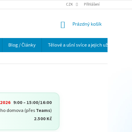
VELKOOBCHOD
HODNOCENÍ OBCHODU
CZK
Přihlášení
O NÁS
VĚRNOSTNÍ 
NÁKUPNÍ
Prázdný košík
KOŠÍK
Blog / Články
Tělové a ušní svíce a jejich užití v praxi
. 2026
9:00 – 15:00/16:00
eho domova (přes
Teams
)
2.500 Kč