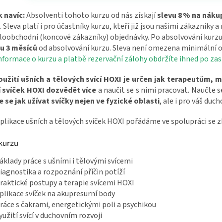
 navíc:
Absolventi tohoto kurzu od nás získají
slevu 8 % na náku
 Sleva platí i pro účastníky kurzu, kteří již jsou našimi zákazníky a
oobchodní (koncové zákazníky) objednávky. Po absolvování kurzu 
u 3 měsíců
od absolvování kurzu. Sleva není omezena minimální o
informace o kurzu a platbě rezervační zálohy obdržíte ihned po zasl
oužití ušních a tělových svící HOXI je určen jak terapeutům, 
í svíček HOXI dozvědět více
a naučit se s nimi pracovat. Naučte s
 se jak užívat svíčky nejen ve fyzické oblasti
, ale i pro váš duch
plikace ušních a tělových svíček HOXI pořádáme ve spolupráci se
kurzu
áklady práce s ušními i tělovými svícemi
iagnostika a rozpoznání příčin potíží
raktické postupy a terapie svícemi HOXI
plikace svíček na akupresurní body
ráce s čakrami, energetickými poli a psychikou
yužití svící v duchovním rozvoji