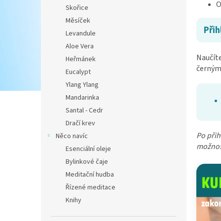
O
Skořice
Měsíček
Přih
Levandule
Aloe Vera
Naučíte
Heřmánek
černým
Eucalypt
Ylang Ylang
Mandarinka
Santal - Cedr
Dračí krev
Po přih
Něco navíc
možnost
Esenciální oleje
Bylinkové čaje
Meditační hudba
Řízené meditace
Knihy