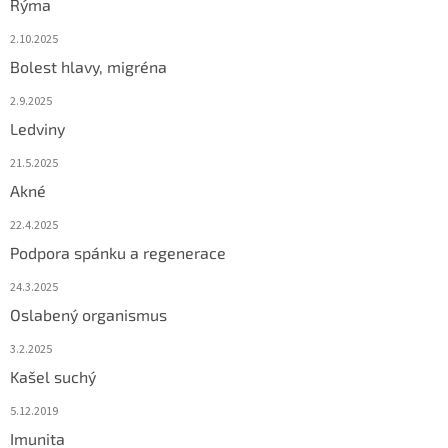
Rýma
2.10.2025
Bolest hlavy, migréna
2.9.2025
Ledviny
21.5.2025
Akné
22.4.2025
Podpora spánku a regenerace
24.3.2025
Oslabený organismus
3.2.2025
Kašel suchý
5.12.2019
Imunita