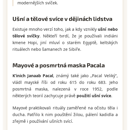
modernějších svíček.
Ušní a tělové svíce v dějinách lidstva
Existuje mnoho verzí toho, jak a kdy vznikly
ušní nebo
tělové svíčky
. Někteří tvrdí, že je používali indiáni
kmene Hopi, jiní mluví o starém Egyptě, keltských
rituálech nebo šamanech ze Sibiře.
Mayové a posmrtná maska Pacala
K‘inich Janaab Pacal
, známý také jako „Pacal Veliký“,
vládl mayské říši od roku 615 do roku 683. Jeho
posmrtná maska, nalezená v roce 1952, podle
některých teorií zachycuje právě
použití ušní svíce
.
Mayové praktikovali rituály zaměřené na očistu těla i
ducha. Patřilo k nim pouštění žilou, pálení kadidla a
zřejmě i používání ušních svící.