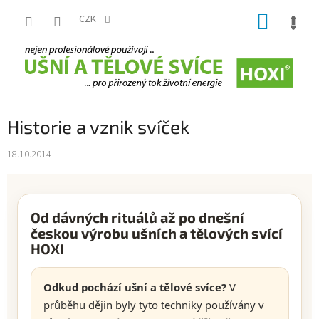
Přejít
NÁKUP
na
CZK
obsah
KOŠÍK
Historie a vznik svíček
18.10.2014
Od dávných rituálů až po dnešní
českou výrobu ušních a tělových svící
HOXI
Odkud pochází ušní a tělové svíce?
V
průběhu dějin byly tyto techniky používány v