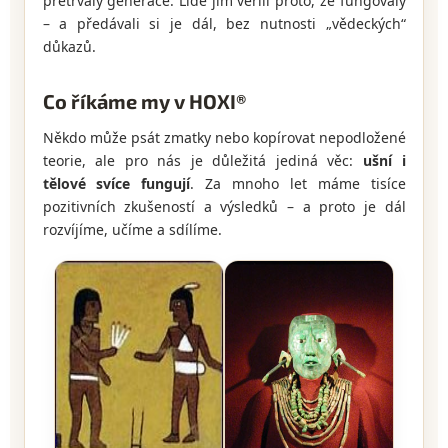
přetrvaly generace. Lidé jim věřili proto, že fungovaly
– a předávali si je dál, bez nutnosti „vědeckých“
důkazů.
Co říkáme my v HOXI®
Někdo může psát zmatky nebo kopírovat nepodložené
teorie, ale pro nás je důležitá jediná věc:
ušní i
tělové svíce fungují
. Za mnoho let máme tisíce
pozitivních zkušeností a výsledků – a proto je dál
rozvíjíme, učíme a sdílíme.