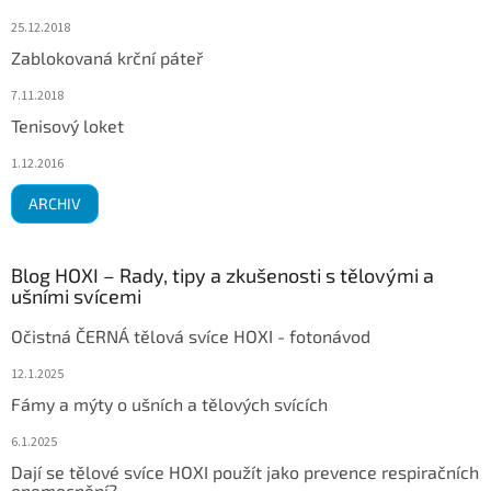
25.12.2018
Zablokovaná krční páteř
7.11.2018
Tenisový loket
1.12.2016
ARCHIV
Blog HOXI – Rady, tipy a zkušenosti s tělovými a
ušními svícemi
Očistná ČERNÁ tělová svíce HOXI - fotonávod
12.1.2025
Fámy a mýty o ušních a tělových svících
6.1.2025
Dají se tělové svíce HOXI použít jako prevence respiračních
onemocnění?