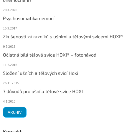
20.3.2020
Psychosomatika nemocí
15.3.2017
Zkušenosti zákazníků s ušními a tělovými svícemi HOXI®
9.9.2016
Očistná bílá tělová svíce HOXI® – fotonávod
11.6.2016
Složení ušních a tělových svící Hoxi
26.11.2015
7 důvodů pro ušní a tělové svíce HOXI
4.1.2015
ARCHIV
Kontakt