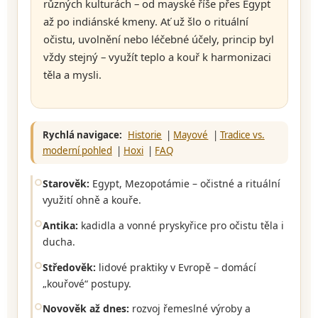
různých kulturách – od mayské říše přes Egypt
až po indiánské kmeny. Ať už šlo o rituální
očistu, uvolnění nebo léčebné účely, princip byl
vždy stejný – využít teplo a kouř k harmonizaci
těla a mysli.
Rychlá navigace:
Historie
|
Mayové
|
Tradice vs.
moderní pohled
|
Hoxi
|
FAQ
Starověk:
Egypt, Mezopotámie – očistné a rituální
využití ohně a kouře.
Antika:
kadidla a vonné pryskyřice pro očistu těla i
ducha.
Středověk:
lidové praktiky v Evropě – domácí
„kouřové“ postupy.
Novověk až dnes:
rozvoj řemeslné výroby a