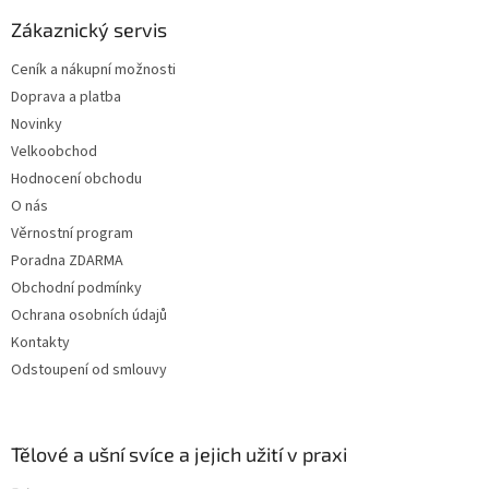
p
a
Zákaznický servis
t
Ceník a nákupní možnosti
í
Doprava a platba
Novinky
Velkoobchod
Hodnocení obchodu
O nás
Věrnostní program
Poradna ZDARMA
Obchodní podmínky
Ochrana osobních údajů
Kontakty
Odstoupení od smlouvy
Tělové a ušní svíce a jejich užití v praxi