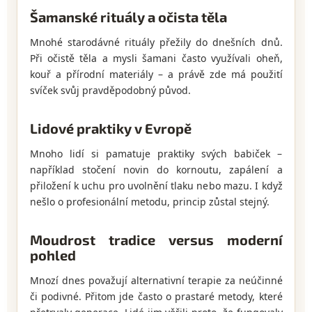
Šamanské rituály a očista těla
Mnohé starodávné rituály přežily do dnešních dnů.
Při očistě těla a mysli šamani často využívali oheň,
kouř a přírodní materiály – a právě zde má použití
svíček svůj pravděpodobný původ.
Lidové praktiky v Evropě
Mnoho lidí si pamatuje praktiky svých babiček –
například stočení novin do kornoutu, zapálení a
přiložení k uchu pro uvolnění tlaku nebo mazu. I když
nešlo o profesionální metodu, princip zůstal stejný.
Moudrost tradice versus moderní
pohled
Mnozí dnes považují alternativní terapie za neúčinné
či podivné. Přitom jde často o prastaré metody, které