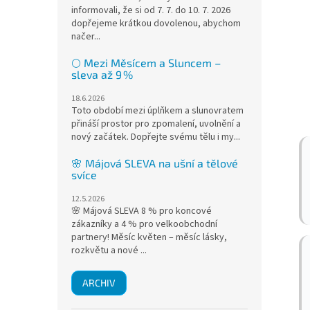
informovali, že si od 7. 7. do 10. 7. 2026
dopřejeme krátkou dovolenou, abychom
načer...
🌕 Mezi Měsícem a Sluncem –
sleva až 9 %
18.6.2026
Toto období mezi úplňkem a slunovratem
přináší prostor pro zpomalení, uvolnění a
nový začátek. Dopřejte svému tělu i my...
🌸 Májová SLEVA na ušní a tělové
svíce
12.5.2026
🌸 Májová SLEVA 8 % pro koncové
zákazníky a 4 % pro velkoobchodní
partnery! Měsíc květen – měsíc lásky,
rozkvětu a nové ...
ARCHIV