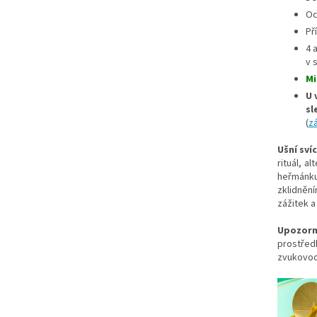
Oc
Př
4 
v 
Mi
U 
sl
(
z
Ušní sv
rituál, a
heřmánku
zklidnění
zážitek a
Upozorn
prostředk
zvukovodu