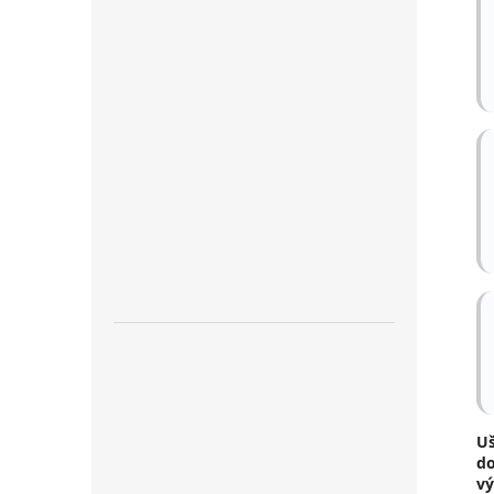
U
do
vý