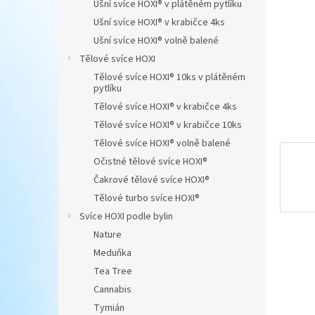
Ušní svíce HOXI® v plátěném pytlíku
n
Ušní svíce HOXI® v krabičce 4ks
e
Ušní svíce HOXI® volně balené
l
Tělové svíce HOXI
Tělové svíce HOXI® 10ks v plátěném
pytlíku
Tělové svíce HOXI® v krabičce 4ks
Tělové svíce HOXI® v krabičce 10ks
Tělové svíce HOXI® volně balené
Očistné tělové svíce HOXI®
Čakrové tělové svíce HOXI®
Tělové turbo svíce HOXI®
Svíce HOXI podle bylin
Nature
Meduňka
Tea Tree
Cannabis
Tymián