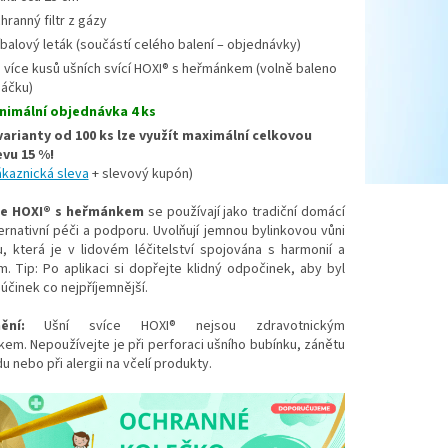
hranný filtr z gázy
íbalový leták (součástí celého balení – objednávky)
a více kusů ušních svící HOXI® s heřmánkem (volně baleno
sáčku)
nimální objednávka 4 ks
varianty od 100 ks lze využít maximální celkovou
evu 15 %!
ákaznická sleva
+ slevový kupón)
íce HOXI® s heřmánkem
se používají jako tradiční domácí
lternativní péči a podporu. Uvolňují jemnou bylinkovou vůni
, která je v lidovém léčitelství spojována s harmonií a
m. Tip: Po aplikaci si dopřejte klidný odpočinek, aby byl
 účinek co nejpříjemnější.
ění:
Ušní svíce HOXI® nejsou zdravotnickým
em. Nepoužívejte je při perforaci ušního bubínku, zánětu
 nebo při alergii na včelí produkty.