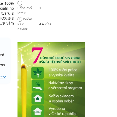
?
 ze 100%
Příbalový
1
ciálního
leták
:
 tvaru s
 HOXI® s
?
Počet
I® vám
ks v
4 a více
balení
:
ivě
ena
ence