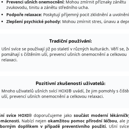
Prevenci ušních onemocnění:
Mohou zmírnit příznaky zánětu
zvukovodu, tinitu a zánětu středního ucha.
Podpoře relaxace:
Poskytují příjemný pocit zklidnění a uvolnění
Zlepšení psychické pohody:
Mohou zmírnit stres, únavu a depr
Tradiční používání:
Ušní svíce se používají již po staletí v různých kulturách. Věří se, ž
pomáhají s čištěním uší, prevencí ušních onemocnění a celkovou
relaxaci.
Pozitivní zkušenosti uživatelů:
Mnoho uživatelů ušních svící HOXI® uvádí, že jim pomohly s čišt
uší, prevencí ušních onemocnění a celkovou relaxaci.
šní svíce HOXI®
doporučujeme jako
součást moderní lékárničk
mácnosti.
Nabízí nejen
okamžitou pomoc přírodní léčbou
, ale 
borným doplňkem v případě preventivního použití.
Ušní svíc