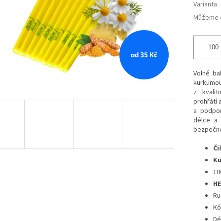
Varianta
Můžeme d
od 35 Kč
Volně b
kurkumou
z kvalit
prohřátí 
a podpor
délce 
bezpečné
Či
K
10
H
Ru
Kó
Dé