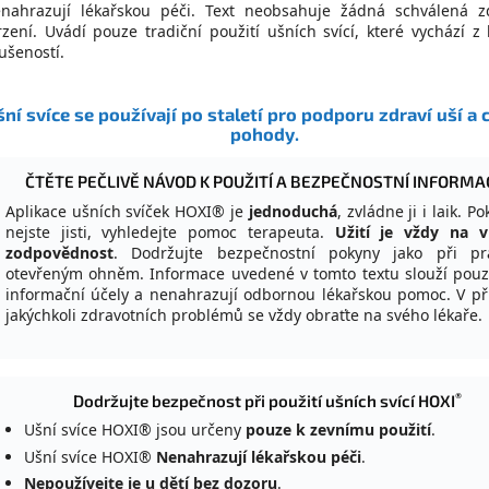
nahrazují lékařskou péči. Text neobsahuje žádná schválená z
rzení. Uvádí pouze tradiční použití ušních svící, které vychází z 
ušeností.
šní svíce se používají po staletí pro podporu zdraví uší a 
pohody.
ČTĚTE PEČLIVĚ NÁVOD K POUŽITÍ A BEZPEČNOSTNÍ INFORMA
Aplikace ušních svíček HOXI® je
jednoduchá
, zvládne ji i laik. P
nejste jisti, vyhledejte pomoc terapeuta.
Užití je vždy na vl
zodpovědnost
. Dodržujte bezpečnostní pokyny jako při pr
otevřeným ohněm. Informace uvedené v tomto textu slouží pouz
informační účely a nenahrazují odbornou lékařskou pomoc. V p
jakýchkoli zdravotních problémů se vždy obraťte na svého lékaře.
®
Dodržujte bezpečnost při použití ušních svící HOXI
Ušní svíce HOXI® jsou určeny
pouze k zevnímu použití
.
Ušní svíce HOXI®
Nenahrazují lékařskou péči
.
Nepoužívejte je u dětí bez dozoru
.