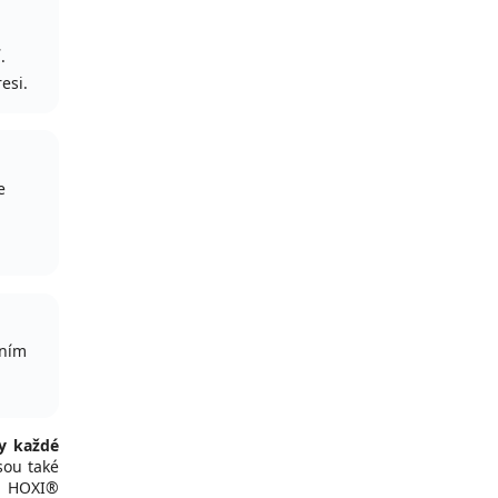
.
esi.
e
ěním
y každé
jsou také
e HOXI®