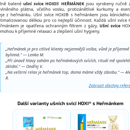
lně balené
ušní svíce HOXI® HEŘMÁNEK
jsou vyrobeny ručně
vlněného plátna, včelího vosku, protizánětlivé kurkumy a esen
eje z heřmánku. Ušní svíce HOXI® s heřmánkem jsou kónického
timalizovanou délkou pro co nejlepší účinnost. Každá ušní svíce
řmánkem je opatřena ochranným filtrem z gázy.
Ušní svíce
HOX
mohou k příjemné relaxaci a zlepšení ušní hygieny.
„Heřmánek je pro citlivé klienty nejjemnější volba, vůně je příjemně
bylinná.“ — Lenka M.
„Při únavě hlavy sahám po heřmánkových svících, rituál mě spolehl
zklidní.“ — Ondřej V.
„Na večerní relax je heřmánek top, doma máme vždy zásobu.“ — Al
R.
Zobrazit všechny refer
Další varianty ušních svící HOXI® s Heřmánkem