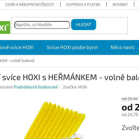
CENÍK A NÁKUPNÍ MOŽNOSTI
DOPRAVA A PLATBA
NOVINKY
HLEDAT
lové svíce HOXI
Svíce HOXI podle bylin
Něco navíc
KEM - volně balené
í svíce HOXI s HEŘMÁNKEM - volně ba
né
noceno
Podrobnosti hodnocení
Značka:
HOXI
ní
u
od 35 Kč
od
od
24,79
Měrná
Zvolt
ek.
cena: