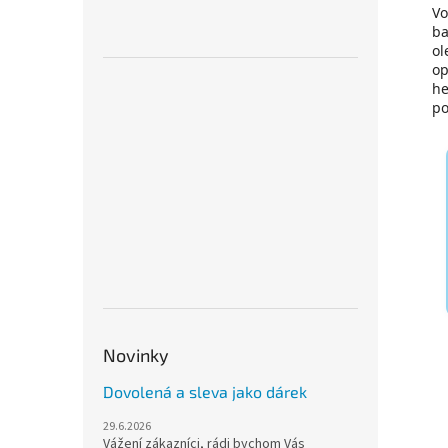
Vo
ba
ol
op
he
po
Novinky
Dovolená a sleva jako dárek
29.6.2026
Vážení zákazníci, rádi bychom Vás