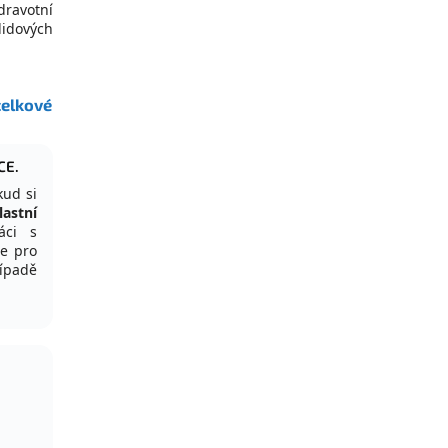
dravotní
lidových
celkové
CE.
okud si
astní
áci s
e pro
řípadě