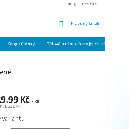
VELKOOBCHOD
HODNOCENÍ OBCHODU
CZK
Přihlášení
O NÁS
VĚRNOSTNÍ 
NÁKUPNÍ
Prázdný košík
KOŠÍK
Blog / Články
Tělové a ušní svíce a jejich užití v praxi
lené
29,99 Kč
/ ks
 Kč
bez DPH
e variantu