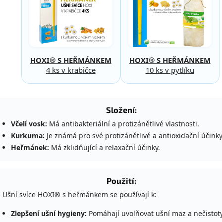
HOXI® S HEŘMÁNKEM
HOXI® S HEŘMÁNKEM
4 ks v krabičce
10 ks v pytlíku
Složení:
Včelí vosk:
Má antibakteriální a protizánětlivé vlastnosti.
Kurkuma:
Je známá pro své protizánětlivé a antioxidační účinky
Heřmánek:
Má zklidňující a relaxační účinky.
Použití:
Ušní svíce HOXI® s heřmánkem se používají k:
Zlepšení ušní hygieny:
Pomáhají uvolňovat ušní maz a nečistoty