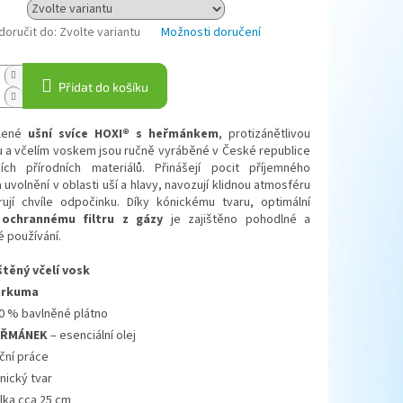
oručit do:
Zvolte variantu
Možnosti doručení
Přidat do košíku
alené
ušní svíce HOXI® s heřmánkem
, protizánětlivou
 a včelím voskem jsou ručně vyráběné v České republice
ních přírodních materiálů. Přinášejí pocit příjemného
a uvolnění v oblasti uší a hlavy, navozují klidnou atmosféru
ují chvíle odpočinku. Díky kónickému tvaru, optimální
a
ochrannému filtru z gázy
je zajištěno pohodlné a
 používání.
štěný včelí vosk
urkuma
0 % bavlněné plátno
EŘMÁNEK
– esenciální olej
ční práce
nický tvar
lka cca 25 cm