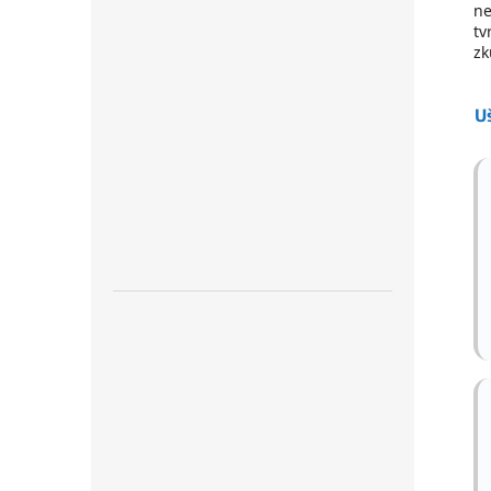
ne
tv
zk
U