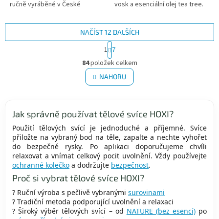
ručně vyráběné v České
vosk a esenciální olej tea tree.
republice s důrazem na kvalitu a
Jsou ideální pro ty, kteří hledají
tradici. Nejčastější možné...
přírodní cestu k...
NAČÍST 12 DALŠÍCH
S
1
7
t
O
r
84
položek celkem
v
á
l
NAHORU
n
á
k
d
o
v
a
á
Jak správně používat tělové svíce HOXI?
c
n
í
Použití tělových svící je jednoduché a příjemné. Svíce
í
p
přiložte na vybraný bod na těle, zapalte a nechte vyhořet
r
do bezpečné rysky. Po aplikaci doporučujeme chvíli
v
relaxovat a vnímat celkový pocit uvolnění. Vždy používejte
k
ochranné kolečko
a dodržujte
bezpečnost
.
y
Proč si vybrat tělové svíce HOXI?
v
ý
? Ruční výroba s pečlivě vybranými
surovinami
p
? Tradiční metoda podporující uvolnění a relaxaci
i
? Široký výběr tělových svící – od
NATURE (bez esencí)
po
s