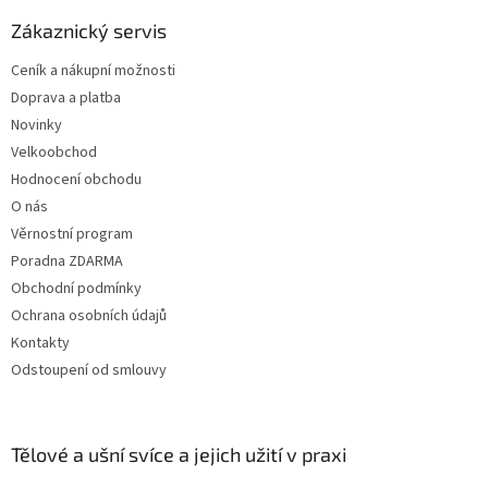
p
a
Zákaznický servis
t
Ceník a nákupní možnosti
í
Doprava a platba
Novinky
Velkoobchod
Hodnocení obchodu
O nás
Věrnostní program
Poradna ZDARMA
Obchodní podmínky
Ochrana osobních údajů
Kontakty
Odstoupení od smlouvy
Tělové a ušní svíce a jejich užití v praxi