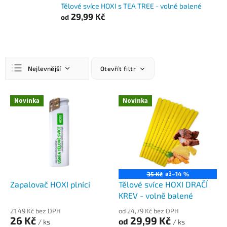
Tělové svíce HOXI s TEA TREE - volně balené
29,99 Kč
od
Ř
Nejlevnější
Otevřít filtr
a
z
Nejprodávanější
e
V
Novinka
Novinka
n
ý
Nejdražší
í
p
Abecedně
p
i
r
s
o
p
d
r
u
o
až
35 Kč
–14 %
k
d
Zapalovač HOXI plnící
Tělové svíce HOXI DRAČÍ
t
u
KREV - volně balené
ů
k
21,49 Kč bez DPH
od 24,79 Kč bez DPH
t
26 Kč
29,99 Kč
od
/ ks
/ ks