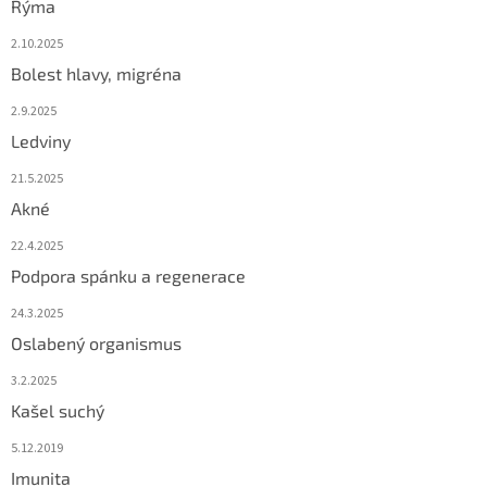
Rýma
2.10.2025
Bolest hlavy, migréna
2.9.2025
Ledviny
21.5.2025
Akné
22.4.2025
Podpora spánku a regenerace
24.3.2025
Oslabený organismus
3.2.2025
Kašel suchý
5.12.2019
Imunita