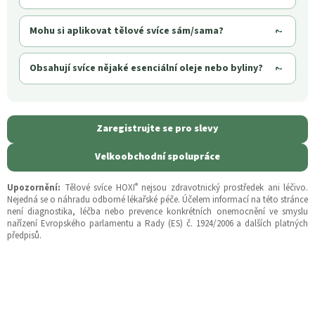
Mohu si aplikovat tělové svíce sám/sama?
Obsahují svíce nějaké esenciální oleje nebo byliny?
Zaregistrujte se pro slevy
Velkoobchodní spolupráce
®
Upozornění:
Tělové svíce HOXI
nejsou zdravotnický prostředek ani léčivo.
Nejedná se o náhradu odborné lékařské péče. Účelem informací na této stránce
není diagnostika, léčba nebo prevence konkrétních onemocnění ve smyslu
nařízení Evropského parlamentu a Rady (ES) č. 1924/2006 a dalších platných
předpisů.
Z
á