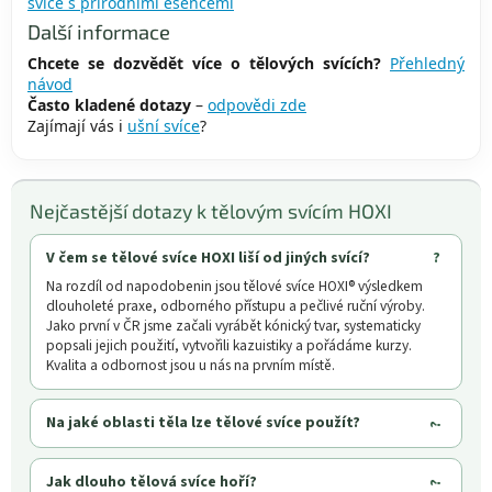
svíce s přírodními esencemi
u
Další informace
Chcete se dozvědět více o tělových svících?
Přehledný
návod
Často kladené dotazy
–
odpovědi zde
Zajímají vás i
ušní svíce
?
Nejčastější dotazy k tělovým svícím HOXI
V čem se tělové svíce HOXI liší od jiných svící?
Na rozdíl od napodobenin jsou tělové svíce HOXI® výsledkem
dlouholeté praxe, odborného přístupu a pečlivé ruční výroby.
Jako první v ČR jsme začali vyrábět kónický tvar, systematicky
popsali jejich použití, vytvořili kazuistiky a pořádáme kurzy.
Kvalita a odbornost jsou u nás na prvním místě.
Na jaké oblasti těla lze tělové svíce použít?
Jak dlouho tělová svíce hoří?