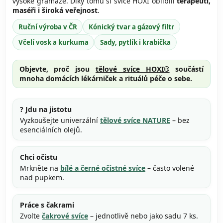
vysoké gramáže. Díky tomu si svíce HOXI oblíbili
terapeuti,
maséři i široká veřejnost
.
Ruční výroba v ČR
Kónický tvar a gázový filtr
Včelí vosk a kurkuma
Sady, pytlík i krabička
Objevte, proč jsou
tělové svíce HOXI®
součástí
mnoha domácích lékárniček a rituálů péče o sebe.
? Jdu na jistotu
Vyzkoušejte univerzální
tělové svíce NATURE
– bez
esenciálních olejů.
Chci očistu
Mrkněte na
bílé a černé očistné svíce
– často volené
nad pupkem.
Práce s čakrami
Zvolte
čakrové svíce
– jednotlivě nebo jako sadu 7 ks.