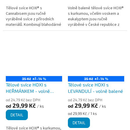
Tělové svíce HOXI® s
Volně balené tělové svíce HOXI®
Cannabisem jsou ručně
s kurkumou, včelím voskem a
vyráběné svíce z přírodních
eukalyptem jsou ručně
materiálů. Kombinují blahodárné
vyráběné v České republice z
vlastnosti kurkumy a cannabisu,
přírodních materiálů. Využívají
které jsou známé pro své
kombinaci protizánětlivé
protizánětlivé a...
kurkumy a...
až
až
35 Kč
–14 %
35 Kč
–14 %
Tělové svíce HOXI s
Tělové svíce HOXI s
HEŘMÁNKEM - volně
LEVANDULÍ - volně balené
balené
od 24,79 Kč bez DPH
od 24,79 Kč bez DPH
29,99 Kč
29,99 Kč
od
od
/ ks
/ ks
Měrná
od 29,99 Kč / 1 ks
DETAIL
cena:
DETAIL
Tělové svíce HOXI® s kurkumou,