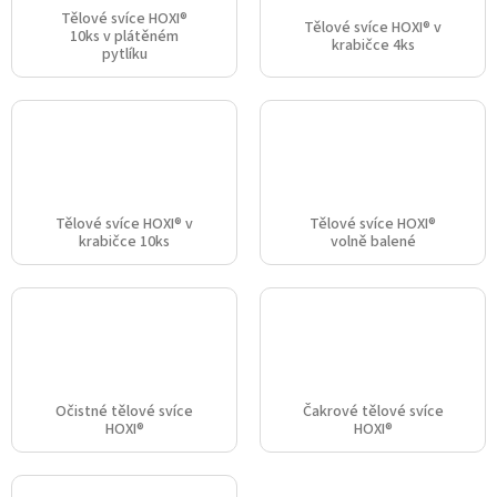
Tělové svíce HOXI®
Tělové svíce HOXI® v
10ks v plátěném
krabičce 4ks
pytlíku
Tělové svíce HOXI® v
Tělové svíce HOXI®
krabičce 10ks
volně balené
Očistné tělové svíce
Čakrové tělové svíce
HOXI®
HOXI®