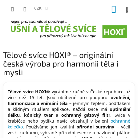
Přejít
NÁKUP
na
CZK
obsah
KOŠÍK
Tělové svíce HOXI® – originální
česká výroba pro harmonii těla i
mysli
Tělové svíce HOXI®
vyrábíme ručně v České republice už
více než 15 let. Jsou oblíbené pro podporu
uvolnění,
harmonizace a vnímání těla
– jemným teplem, podtlakem
a klidným rituálem aplikace. Každá svíce má
optimální
délku
,
kónický tvar
a
ochranný gázový filtr
. Svíce v
krabičce nebo pytlíku navíc obsahují v balení
ochranné
kolečko
. Používáme jen kvalitní
přírodní suroviny
– včelí
vosk, kurkumu, vybrané přírodní esence a bavlněné plátno