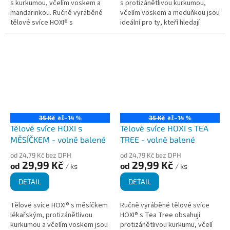
s kurkumou, včelím voskem a
s protizánětlivou kurkumou,
mandarinkou. Ručně vyráběné
včelím voskem a meduňkou jsou
tělové svíce HOXI® s
ideální pro ty, kteří hledají
esenciálním olejem mandarinky
přírodní a holistický způsob, jak
pro příjemné chvíle relaxace a...
podpořit své zdraví a...
až
až
35 Kč
–14 %
35 Kč
–14 %
Tělové svíce HOXI s
Tělové svíce HOXI s TEA
MĚSÍČKEM - volně balené
TREE - volně balené
od 24,79 Kč bez DPH
od 24,79 Kč bez DPH
29,99 Kč
29,99 Kč
od
od
/ ks
/ ks
DETAIL
DETAIL
Tělové svíce HOXI® s měsíčkem
Ručně vyráběné tělové svíce
lékařským, protizánětlivou
HOXI® s Tea Tree obsahují
kurkumou a včelím voskem jsou
protizánětlivou kurkumu, včelí