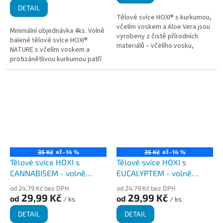
cena:
DETAIL
Tělové svíce HOXI® s kurkumou,
včelím voskem a Aloe Vera jsou
Minimální objednávka 4ks. Volně
vyrobeny z čistě přírodních
balené tělové svíce HOXI®
materiálů – včelího vosku,
NATURE s včelím voskem a
bavlny a plátna. Obohacené o
protizánětlivou kurkumou patří
protizánětlivou kurkumu a Aloe...
mezi naše nejprodávanější.
Jsou ideální volbou pro ty,
kteří...
až
až
35 Kč
–14 %
35 Kč
–14 %
Tělové svíce HOXI s
Tělové svíce HOXI s
CANNABISEM - volně
EUCALYPTEM - volně
balené
balené
od 24,79 Kč bez DPH
od 24,79 Kč bez DPH
29,99 Kč
29,99 Kč
od
od
/ ks
/ ks
DETAIL
DETAIL