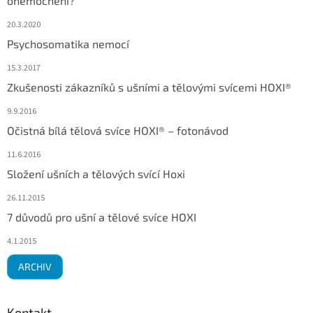
onemocnění?
20.3.2020
Psychosomatika nemocí
15.3.2017
Zkušenosti zákazníků s ušními a tělovými svícemi HOXI®
9.9.2016
Očistná bílá tělová svíce HOXI® – fotonávod
11.6.2016
Složení ušních a tělových svící Hoxi
26.11.2015
7 důvodů pro ušní a tělové svíce HOXI
4.1.2015
ARCHIV
Kontakt