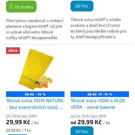
ů
DETAIL
Do košíku
Tělové svíce HOXI® s včelím
Plnící piezo zapalovač s redukcí
voskem a dračí krví (Croton
plamene a logem HOXI®. Už jste
lechleri) jsou ideální volbou pro
si vybrali ušní nebo tělové
ty, kteří hledají přírodní a
svíčky HOXI®? Nezapomeňte
harmonizující způsob, jak
přidat do košíku také náš
podpořit regeneraci těla a...
zapalovač s logem HOXI®. ...
Akce
až
35 Kč
–14 %
35 Kč
–14 %
Tělové svíce HOXI NATURE
Tělové svíce HOXI s ALOE
- bez esenciálních olejů -
VERA - volně balené
volně balené
24,79 Kč bez DPH
od 24,79 Kč bez DPH
29,99 Kč
29,99 Kč
od
/ ks
/ ks
Měrná
29,99 Kč / 1 ks
DETAIL