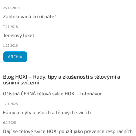
25.12.2018
Zablokovaná krční páteř
7.11.2018
Tenisový loket
1.12.2016
ARCHIV
Blog HOXI – Rady, tipy a zkušenosti s tělovými a
ušními svícemi
Očistná ČERNÁ tělová svíce HOXI - fotonávod
12.1.2025
Fámy a mýty o ušních a tělových svících
6.1.2025
Dají se tělové svíce HOXI použít jako prevence respiračních