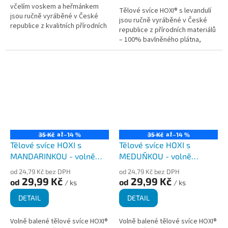
včelím voskem a heřmánkem
Tělové svíce HOXI® s levandulí
jsou ručně vyráběné v České
jsou ručně vyráběné v České
republice z kvalitních přírodních
republice z přírodních materiálů
materiálů. Jsou vhodné pro
– 100% bavlněného plátna,
podporu relaxace, harmonizaci...
čištěného včelího vosku,
protizánětlivé kurkumy a...
až
až
35 Kč
–14 %
35 Kč
–14 %
Tělové svíce HOXI s
Tělové svíce HOXI s
MANDARINKOU - volně
MEDUŇKOU - volně
balené
balené
od 24,79 Kč bez DPH
od 24,79 Kč bez DPH
29,99 Kč
29,99 Kč
od
od
/ ks
/ ks
DETAIL
DETAIL
Volně balené tělové svíce HOXI®
Volně balené tělové svíce HOXI®