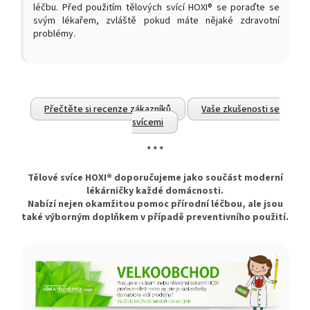
léčbu. Před použitím tělových svící HOXI® se poraďte se
svým lékařem, zvláště pokud máte nějaké zdravotní
problémy.
Přečtěte si recenze zákazníků
Vaše zkušenosti se
svícemi
* * *
Tělové svíce HOXI® doporučujeme
jako součást moderní
lékárničky každé domácnosti.
Nabízí nejen okamžitou pomoc přírodní léčbou, ale jsou
také výborným doplňkem v případě preventivního použití.