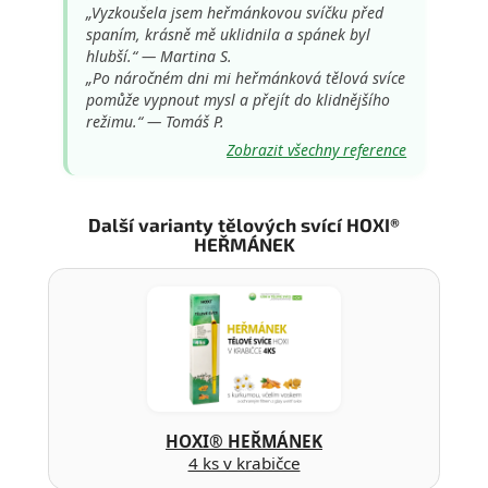
„Vyzkoušela jsem heřmánkovou svíčku před
spaním, krásně mě uklidnila a spánek byl
hlubší.“ — Martina S.
„Po náročném dni mi heřmánková tělová svíce
pomůže vypnout mysl a přejít do klidnějšího
režimu.“ — Tomáš P.
Zobrazit všechny reference
Další varianty tělových svící HOXI®
HEŘMÁNEK
HOXI® HEŘMÁNEK
4 ks v krabičce