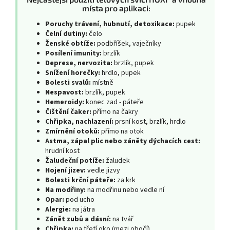
místa pro aplikaci:
Poruchy trávení, hubnutí, detoxikace:
pupek
Čelní dutiny:
čelo
Ženské obtíže:
podbříšek, vaječníky
Posílení imunity:
brzlík
Deprese, nervozita:
brzlík, pupek
Snížení horečky:
hrdlo, pupek
Bolesti svalů:
místně
Nespavost:
brzlík, pupek
Hemeroidy:
konec zad - páteře
Čištění čaker:
přímo na čakry
Chřipka, nachlazení:
prsní kost, brzlík, hrdlo
Zmírnění otoků:
přímo na otok
Astma, zápal plic nebo záněty dýchacích cest:
hrudní kost
Žaludeční potíže:
žaludek
Hojení jizev:
vedle jizvy
Bolesti krční páteře:
za krk
Na modřiny:
na modřinu nebo vedle ní
Opar:
pod ucho
Alergie:
na játra
Zánět zubů a dásní:
na tvář
Chřipka:
na třetí oko (mezi obočí)