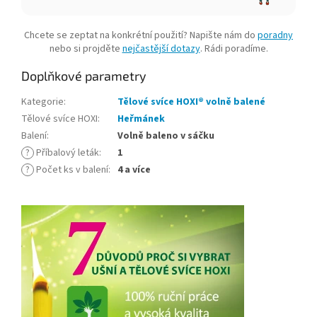
Chcete se zeptat na konkrétní použití? Napište nám do
poradny
nebo si projděte
nejčastější dotazy
. Rádi poradíme.
Doplňkové parametry
Kategorie
:
Tělové svíce HOXI® volně balené
Tělové svíce HOXI
:
Heřmánek
Balení
:
Volně baleno v sáčku
?
Příbalový leták
:
1
?
Počet ks v balení
:
4 a více