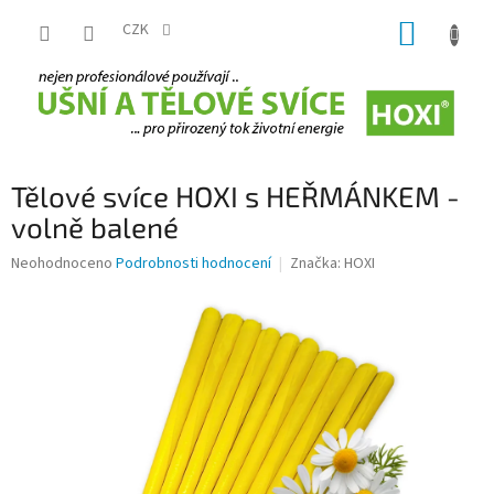
Přejít
NÁKUP
na
CZK
obsah
KOŠÍK
Tělové svíce HOXI s HEŘMÁNKEM -
volně balené
Průměrné
Neohodnoceno
Podrobnosti hodnocení
Značka:
HOXI
hodnocení
produktu
je
0,0
z
5
hvězdiček.