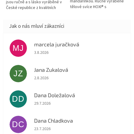
mandarinkou. Ručně vyráběné
jsou ručně a s lásko vyráběné v
tělové svíce HOXI® s
České republice z kvalitních
esenciálním olejem mandarinky
přírodních materiálů. Jsou
pro příjemné chvíle relaxace a...
vhodné pro relaxaci a...
marcela juračková
MJ
Hodnocení obchodu je 5 z 5 hvězdiček.
3.8.2026
Jana Zukalová
JZ
Hodnocení obchodu je 5 z 5 hvězdiček.
2.8.2026
Dana Doležalová
DD
Hodnocení obchodu je 5 z 5 hvězdiček.
29.7.2026
Dana Chladkova
DC
Hodnocení obchodu je 5 z 5 hvězdiček.
23.7.2026