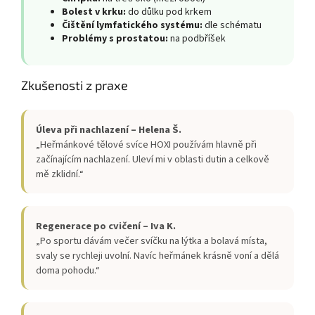
Bolest v krku:
do důlku pod krkem
Čištění lymfatického systému:
dle schématu
Problémy s prostatou:
na podbříšek
Zkušenosti z praxe
Úleva při nachlazení – Helena Š.
„Heřmánkové tělové svíce HOXI používám hlavně při
začínajícím nachlazení. Uleví mi v oblasti dutin a celkově
mě zklidní.“
Regenerace po cvičení – Iva K.
„Po sportu dávám večer svíčku na lýtka a bolavá místa,
svaly se rychleji uvolní. Navíc heřmánek krásně voní a dělá
doma pohodu.“