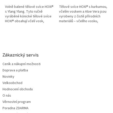
Volně balené tělové svíce HOXI®
Tělové svíce HOXI® s kurkumou,
s Ylang Ylang. Tyto ručně
včelím voskem a Aloe Vera jsou
vyráběné kónické tělové svíce
vyrobeny z čistě přírodních
HOXI® obsahují včelí vosk,
materiálů – včelího vosku,
protizánětlivou kurkumu a
bavlny a plátna. Obohacené o
esenciální olej Ylang Ylang s...
protizánětlivou kurkumu a Aloe...
Z
á
p
a
Zákaznický servis
t
Ceník a nákupní možnosti
í
Doprava a platba
Novinky
Velkoobchod
Hodnocení obchodu
O nás
Věrnostní program
Poradna ZDARMA