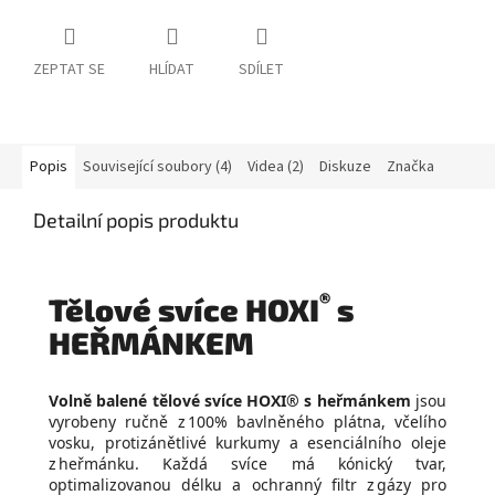
ZEPTAT SE
HLÍDAT
SDÍLET
Popis
Související soubory (4)
Videa (2)
Diskuze
Značka
Detailní popis produktu
®
Tělové svíce HOXI
s
HEŘMÁNKEM
Volně balené tělové svíce HOXI® s heřmánkem
jsou
vyrobeny ručně z 100% bavlněného plátna, včelího
vosku, protizánětlivé kurkumy a esenciálního oleje
z heřmánku. Každá svíce má kónický tvar,
optimalizovanou délku a ochranný filtr z gázy pro