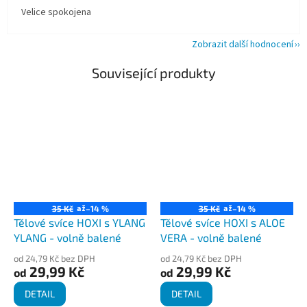
Velice spokojena
Zobrazit další hodnocení
Související produkty
až
až
35 Kč
–14 %
35 Kč
–14 %
Tělové svíce HOXI s YLANG
Tělové svíce HOXI s ALOE
YLANG - volně balené
VERA - volně balené
od 24,79 Kč bez DPH
od 24,79 Kč bez DPH
29,99 Kč
29,99 Kč
od
od
DETAIL
DETAIL