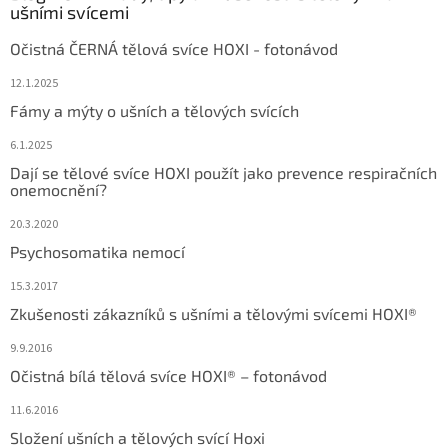
ušními svícemi
Očistná ČERNÁ tělová svíce HOXI - fotonávod
12.1.2025
Fámy a mýty o ušních a tělových svících
6.1.2025
Dají se tělové svíce HOXI použít jako prevence respiračních
onemocnění?
20.3.2020
Psychosomatika nemocí
15.3.2017
Zkušenosti zákazníků s ušními a tělovými svícemi HOXI®
9.9.2016
Očistná bílá tělová svíce HOXI® – fotonávod
11.6.2016
Složení ušních a tělových svící Hoxi