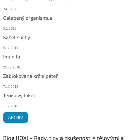
24.3.2025
Oslabený organismus
3.2.2025
Kašel suchý
5.12.2019
Imunita
25.12.2018
Zablokovaná krční páteř
7.11.2018
Tenisový loket
1.12.2016
ARCHIV
Blog HOXI – Rady, tipy a zkušenosti s tělovými a