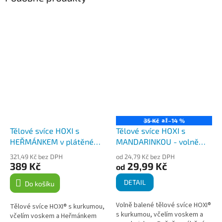
až
35 Kč
–14 %
Tělové svíce HOXI s
Tělové svíce HOXI s
HEŘMÁNKEM v plátěném
MANDARINKOU - volně
pytlíku 10ks
balené
321,49 Kč bez DPH
od 24,79 Kč bez DPH
389 Kč
29,99 Kč
od
DETAIL
Do košíku
Volně balené tělové svíce HOXI®
Tělové svíce HOXI® s kurkumou,
s kurkumou, včelím voskem a
včelím voskem a Heřmánkem