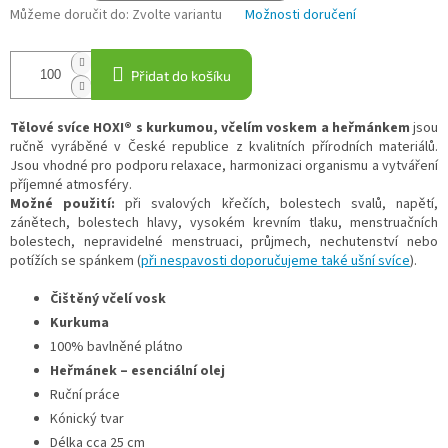
Můžeme doručit do:
Zvolte variantu
Možnosti doručení
Přidat do košíku
Tělové svíce HOXI® s kurkumou, včelím voskem a heřmánkem
jsou
ručně vyráběné v České republice z kvalitních přírodních materiálů.
Jsou vhodné pro podporu relaxace, harmonizaci organismu a vytváření
příjemné atmosféry.
Možné použití:
při svalových křečích, bolestech svalů, napětí,
zánětech, bolestech hlavy, vysokém krevním tlaku, menstruačních
bolestech, nepravidelné menstruaci, průjmech, nechutenství nebo
potížích se spánkem (
při nespavosti doporučujeme také ušní svíce
).
Čištěný včelí vosk
Kurkuma
100% bavlněné plátno
Heřmánek – esenciální olej
Ruční práce
Kónický tvar
Délka cca 25 cm