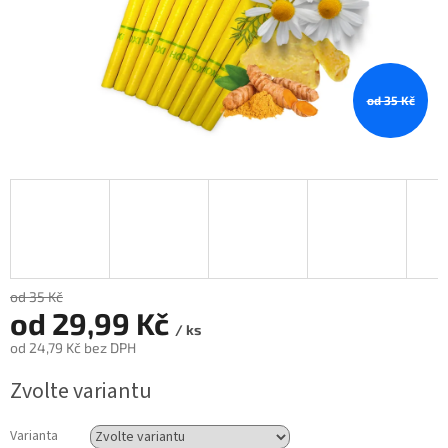
od 35 Kč
od 35 Kč
od
29,99 Kč
/ ks
od
24,79 Kč
bez DPH
Měrná
Zvolte variantu
cena:
Varianta