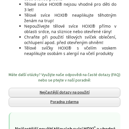
Tělové svíce HOXI® nejsou vhodné pro děti do
3 let!
Tělové svíce HOXI® neaplikujte těhotným
ženám na trup!
Nepoužívejte tělové svíce HOXI® přímo v
oblasti srdce, na sliznice nebo otevřené rány!
Chraňte při použití tělových svíček oblečení,
ochlupení apod. před otevřeným ohněm!
Tělové svíčky HOXI® s včelím voskem
neaplikujte osobám s alergií na včelí produkty
Máte další otázky? Využijte naše odpovědi na časté dotazy (FAQ)
nebo se ptejte v naší poradně:
Nejčastější dotazy na použití
Poradna zdarma
®
Nejčastější použití tělových svící HOXI
a vhodná