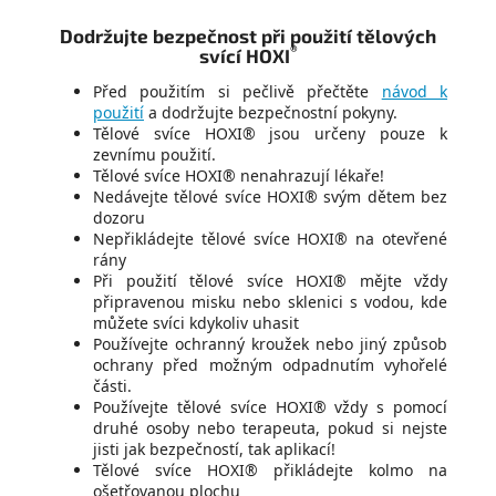
Dodržujte bezpečnost při použití tělových
®
svící HOXI
Před použitím si pečlivě přečtěte
návod k
použití
a dodržujte bezpečnostní pokyny.
Tělové svíce HOXI® jsou určeny pouze k
zevnímu použití.
Tělové svíce HOXI® nenahrazují lékaře!
Nedávejte tělové svíce HOXI® svým dětem bez
dozoru
Nepřikládejte tělové svíce HOXI® na otevřené
rány
Při použití tělové svíce HOXI® mějte vždy
připravenou misku nebo sklenici s vodou, kde
můžete svíci kdykoliv uhasit
Používejte ochranný kroužek nebo jiný způsob
ochrany před možným odpadnutím vyhořelé
části.
Používejte tělové svíce HOXI® vždy s pomocí
druhé osoby nebo terapeuta, pokud si nejste
jisti jak bezpečností, tak aplikací!
Tělové svíce HOXI® přikládejte kolmo na
ošetřovanou plochu