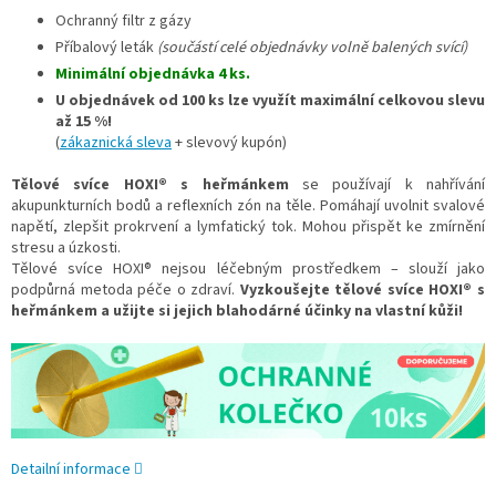
Ochranný filtr z gázy
Příbalový leták
(součástí celé objednávky volně balených svící)
Minimální objednávka 4 ks.
U objednávek od 100 ks lze využít maximální celkovou slevu
až 15 %!
(
zákaznická sleva
+ slevový kupón)
Tělové svíce HOXI® s heřmánkem
se používají k nahřívání
akupunkturních bodů a reflexních zón na těle. Pomáhají uvolnit svalové
napětí, zlepšit prokrvení a lymfatický tok. Mohou přispět ke zmírnění
stresu a úzkosti.
Tělové svíce HOXI® nejsou léčebným prostředkem – slouží jako
podpůrná metoda péče o zdraví.
Vyzkoušejte tělové svíce HOXI® s
heřmánkem a užijte si jejich blahodárné účinky na vlastní kůži!
Detailní informace