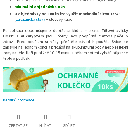
Příbalový leták
(součástí objednávky volně balených svící)
Minimální objednávka 4 ks
U objednávky od 100 ks lze využít maximální slevu 15 %!
(
zákaznická sleva
+ slevový kupón)
Po aplikaci doporučujeme dopřát si klid a relaxaci.
Tělové svíčky
HOXI® s eukalyptem
jsou určeny jako podpůrná metoda péče o
zdraví. Před použitím si vždy přečtěte návod k použití. Svíce se
zapaluje na jednom konci a přikládá na akupunkturní body nebo reflexní
zóny na těle. Hoří přibližně 10–15 minut a během hoření vytváří příjemné
teplo a podtlak.
Detailní informace
ZEPTAT SE
HLÍDAT
SDÍLET