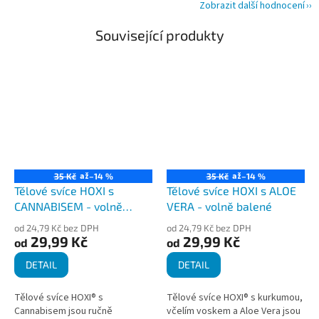
Zobrazit další hodnocení
Související produkty
až
až
35 Kč
–14 %
35 Kč
–14 %
Tělové svíce HOXI s
Tělové svíce HOXI s ALOE
CANNABISEM - volně
VERA - volně balené
balené
od 24,79 Kč bez DPH
od 24,79 Kč bez DPH
29,99 Kč
29,99 Kč
od
od
DETAIL
DETAIL
Tělové svíce HOXI® s
Tělové svíce HOXI® s kurkumou,
Cannabisem jsou ručně
včelím voskem a Aloe Vera jsou