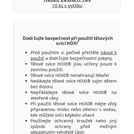
10 ks v pytlíku
Dodržujte bezpečnost při použití tělových
®
svící HOXI
Před použitím si pečlivě přečtěte
návod k
použití
a dodržujte bezpečnostní pokyny.
Tělové svíce HOXI® jsou určeny pouze k
zevnímu použití.
Tělové svíce HOXI® nenahrazují lékaře!
Nedávejte tělové svíce HOXI® svým dětem
bez dozoru
Nepřikládejte tělové svíce HOXI® na
otevřené rány
Při použití tělové svíce HOXI® mějte vždy
připravenou misku nebo sklenici s vodou,
kde můžete svíci kdykoliv uhasit
Používejte ochranný kroužek nebo jiný
způsob ochrany před možným
odpadnutím vyhořelé části.