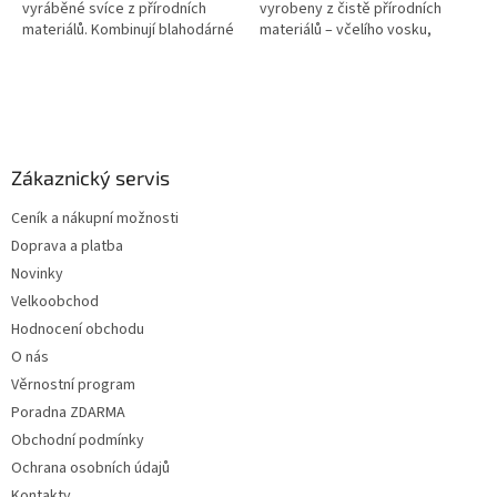
vyráběné svíce z přírodních
vyrobeny z čistě přírodních
materiálů. Kombinují blahodárné
materiálů – včelího vosku,
vlastnosti kurkumy a cannabisu,
bavlny a plátna. Obohacené o
které jsou známé pro své
protizánětlivou kurkumu a Aloe...
protizánětlivé a...
Z
á
p
a
Zákaznický servis
t
Ceník a nákupní možnosti
í
Doprava a platba
Novinky
Velkoobchod
Hodnocení obchodu
O nás
Věrnostní program
Poradna ZDARMA
Obchodní podmínky
Ochrana osobních údajů
Kontakty