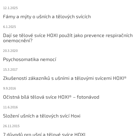
12.1.2025
Fámy a mýty o ušních a tělových svících
6.1.2025
Dají se tělové svíce HOXI použít jako prevence respiračních
onemocnění?
20.3.2020
Psychosomatika nemocí
15.3.2017
Zkušenosti zákazníků s ušními a tělovými svícemi HOXI®
9.9.2016
Očistná bílá tělová svíce HOXI® – fotonávod
11.6.2016
Složení ušních a tělových svící Hoxi
26.11.2015
7 důvodů pro ušní a tělové svíce HOXI