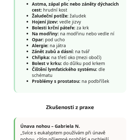
Astma, zápal plic nebo záněty dýchacích
cest:
hrudní kost
Žaludeční potíže:
žaludek
Hojení jizev:
vedle jizvy
Bolesti krční páteře:
za krk
Na modřiny:
na modřinu nebo vedle ní
Opar:
pod ucho
Alergie:
na játra
Zánět zubů a dásní:
na tvář
Chřipka:
na třetí oko (mezi obočí)
Bolest v krku:
do důlku pod krkem
Čištění lymfatického systému:
dle
schématu
Problémy s prostatou:
na podbříšek
Zkušenosti z praxe
Únava nohou – Gabriela N.
„Svíce s eukalyptem používám při únavě
nohou, cítím příjemné prohřátí a rychlejší