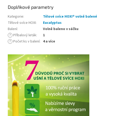
Doplňkové parametry
Kategorie
:
Tělové svíce HOXI® volně balené
Tělové svíce HOXI
:
Eucalyptus
Balení
:
Volně baleno v sáčku
?
Příbalový leták
:
1
?
Počet ks v balení
:
4 a více