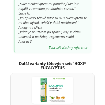
„Svíce s eukalyptem mi pomáhají uvolnit
napětí v ramenou po dlouhém sezení.“ —
Lucie H.
„Po aplikaci tělové svíce HOXI s eukalyptem se
mi lépe dýchá, zvlášť v době nachlazení.“ —
Anonymní klient
„Ráda je používám po sportu, kdy se cítím
unavená a potřebuji regeneraci svalů.“ —
Andrea S.
Zobrazit všechny reference
Další varianty tělových svící HOXI®
EUCALYPTUS