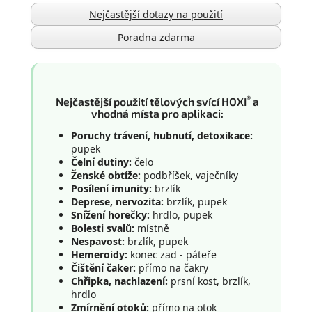
Nejčastější dotazy na použití
Poradna zdarma
®
Nejčastější použití tělových svící HOXI
a
vhodná místa pro aplikaci:
Poruchy trávení, hubnutí, detoxikace:
pupek
Čelní dutiny:
čelo
Ženské obtíže:
podbříšek, vaječníky
Posílení imunity:
brzlík
Deprese, nervozita:
brzlík, pupek
Snížení horečky:
hrdlo, pupek
Bolesti svalů:
místně
Nespavost:
brzlík, pupek
Hemeroidy:
konec zad - páteře
Čištění čaker:
přímo na čakry
Chřipka, nachlazení:
prsní kost, brzlík,
hrdlo
Zmírnění otoků:
přímo na otok