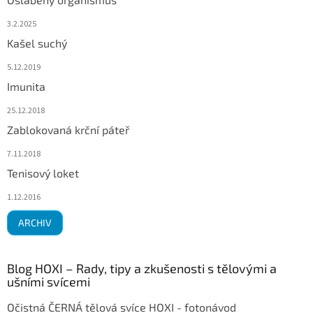
3.2.2025
Kašel suchý
5.12.2019
Imunita
25.12.2018
Zablokovaná krční páteř
7.11.2018
Tenisový loket
1.12.2016
ARCHIV
Blog HOXI – Rady, tipy a zkušenosti s tělovými a
ušními svícemi
Očistná ČERNÁ tělová svíce HOXI - fotonávod