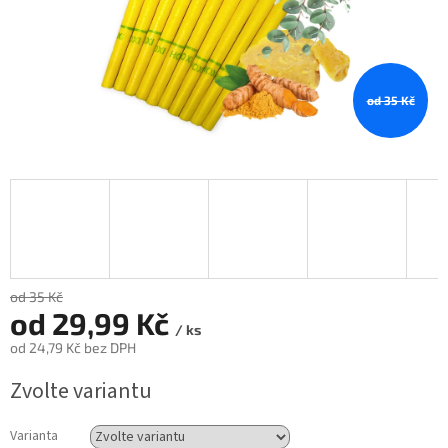
od 35 Kč
od 35 Kč
od
29,99 Kč
/ ks
od
24,79 Kč
bez DPH
Měrná
Zvolte variantu
cena:
Varianta