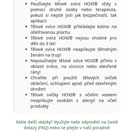
Používejte tělové svíce HOXI® vždy s
pomocí druhé osoby nebo terapeuta,
pokud si nejste jisti jak bezpečností, tak
aplikací!
Tělové svíce HOXI® přikládejte kolmo na
ošetřovanou plochu
Tělové svíce HOXI® nejsou vhodné pro
děti do 3 let!
Tělové svíce HOXI® neaplikujte těhotným
ženám na trup!
Nepoužívejte tělové svíce HOXI® přímo v
oblasti srdce, na sliznice nebo otevřené
rány!
Chraňte při použití tělových svíček
oblečení, ochlupení apod. před otevřeným
ohněm!
Tělové svíčky HOXI® s včelím voskem
neaplikujte osobám s alergií na včelí
produkty
Máte další otázky? Využijte naše odpovědi na časté
dotazy (FAQ) nebo se ptejte v naší poradně: