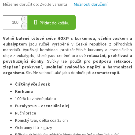
Můžeme doručit do:
Zvolte variantu
Možnosti doručení
Přidat do košíku
Volně balené tělové svíce HOXI® s kurkumou, včelím voskem a
eukalyptem
jsou ručně vyráběné v České republice z přírodních
materiálů. Využívají kombinaci protizánětlivé kurkumy a esenciálního
oleje z eukalyptu, které jsou ceněné pro své
relaxační, prohřívací a
povzbuzující účinky
. Svíčky lze použít pro
podporu relaxace,
zlepšení prokrvení, uvolnění svalového napětí a harmonizaci
organismu
. Skvěle se hodí také jako doplněk při
aromaterapii
.
Čištěný včelí vosk
Kurkuma
100 % bavlněné plátno
Eucalyptus – esenciální olej
Ruční práce
Kónický tvar, délka cca 25 cm
Ochranný filtr z gázy