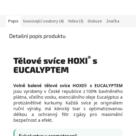
Popis
Související soubory (4)
Videa (3)
Diskuze
Značka
Detailní popis produktu
®
Tělové svíce HOXI
s
EUCALYPTEM
Volně balené tělové svíce HOXI® s EUCALYPTEM
jsou vyrobeny v České republice z 100% bavlněného
plátna, včelího vosku, esenciálního oleje Eucalyptus a
protizánětlivé kurkumy. Každá svíce je originálem
ruční výroby, má kónický tvar s optimalizovanou
délkou a ochranný filtr z gázy pro maximální
bezpečnost a efekt.
Eukalyptus v aromaterapii