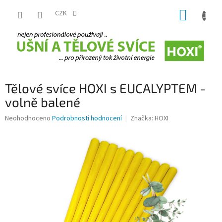
Přejít
NÁKUP
na
CZK
obsah
KOŠÍK
Tělové svíce HOXI s EUCALYPTEM -
volně balené
Průměrné
Neohodnoceno
Podrobnosti hodnocení
Značka:
HOXI
hodnocení
produktu
je
0,0
z
5
hvězdiček.