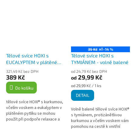
až
35 Kč
–14 %
Tělové svíce HOXI s
Tělové svíce HOXI s
EUCALYPTEM v plátěném
TYMIÁNEM - volně balené
pytlíku 10ks
321,49 Kč bez DPH
od 24,79 Kč bez DPH
389 Kč
29,99 Kč
od
Měrná
od 29,99 Kč / 1 ks
Do košíku
cena:
DETAIL
tělové svíce HOXI® s kurkumou,
včelím voskem a eukalyptem v
Volně balené tělové svíce HOXI®
plátěném pytlíku se mohou
s tymiánem, protizánětlivou
použít při podpoře relaxace a
kurkumou a včelím voskem vám
harmonie, zlepšení prokrvení,
pomohou na cestě k vnitřní
uvolnění svalového...
pohodě. Tyto ručně vyráběné