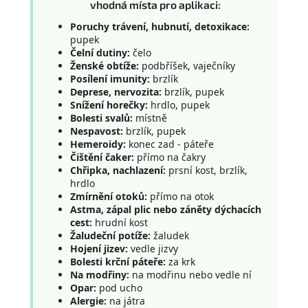
vhodná místa pro aplikaci:
Poruchy trávení, hubnutí, detoxikace:
pupek
Čelní dutiny:
čelo
Ženské obtíže:
podbříšek, vaječníky
Posílení imunity:
brzlík
Deprese, nervozita:
brzlík, pupek
Snížení horečky:
hrdlo, pupek
Bolesti svalů:
místně
Nespavost:
brzlík, pupek
Hemeroidy:
konec zad - páteře
Čištění čaker:
přímo na čakry
Chřipka, nachlazení:
prsní kost, brzlík,
hrdlo
Zmírnění otoků:
přímo na otok
Astma, zápal plic nebo záněty dýchacích
cest:
hrudní kost
Žaludeční potíže:
žaludek
Hojení jizev:
vedle jizvy
Bolesti krční páteře:
za krk
Na modřiny:
na modřinu nebo vedle ní
Opar:
pod ucho
Alergie:
na játra