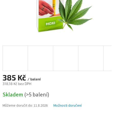
385 Kč
/ balení
318,18 Kč bez DPH
Měrná
Skladem
(>5 balení)
cena:
Můžeme doručit do:
11.8.2026
Možnosti doručení