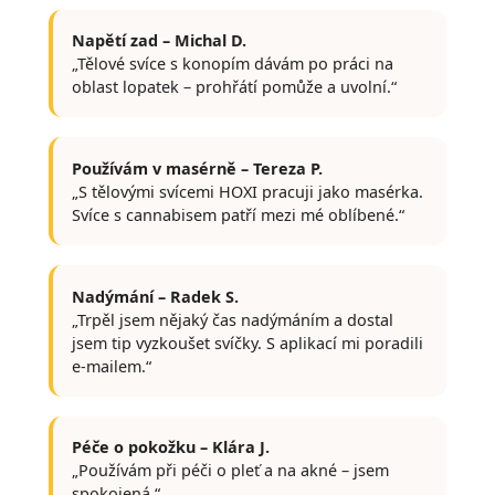
Napětí zad – Michal D.
„Tělové svíce s konopím dávám po práci na
oblast lopatek – prohřátí pomůže a uvolní.“
Používám v masérně – Tereza P.
„S tělovými svícemi HOXI pracuji jako masérka.
Svíce s cannabisem patří mezi mé oblíbené.“
Nadýmání – Radek S.
„Trpěl jsem nějaký čas nadýmáním a dostal
jsem tip vyzkoušet svíčky. S aplikací mi poradili
e-mailem.“
Péče o pokožku – Klára J.
„Používám při péči o pleť a na akné – jsem
spokojená.“