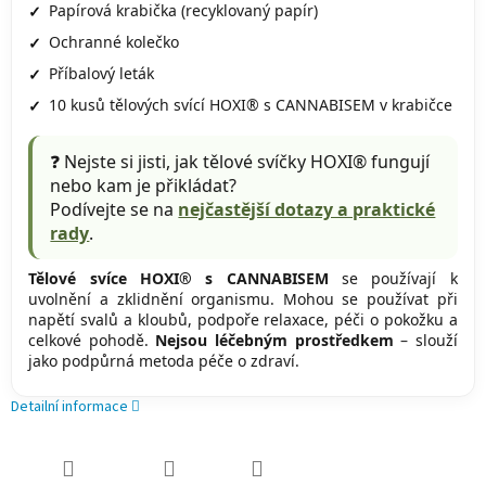
Papírová krabička (recyklovaný papír)
Ochranné kolečko
Příbalový leták
10 kusů tělových svící HOXI® s CANNABISEM v krabičce
❓ Nejste si jisti, jak tělové svíčky HOXI® fungují
nebo kam je přikládat?
Podívejte se na
nejčastější dotazy a praktické
rady
.
Tělové svíce HOXI® s CANNABISEM
se používají k
uvolnění a zklidnění organismu. Mohou se používat při
napětí svalů a kloubů, podpoře relaxace, péči o pokožku a
celkové pohodě.
Nejsou léčebným prostředkem
– slouží
jako podpůrná metoda péče o zdraví.
Detailní informace