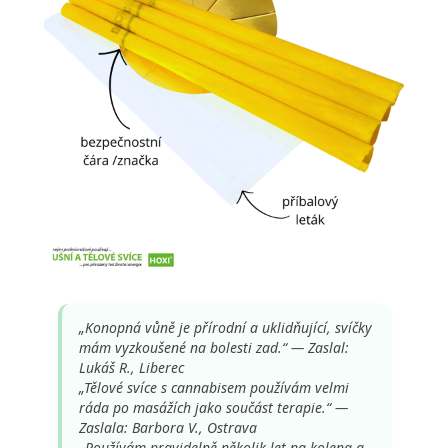
„Konopná vůně je přírodní a uklidňující, svíčky
mám vyzkoušené na bolesti zad.“ — Zaslal:
Lukáš R., Liberec
„Tělové svíce s cannabisem používám velmi
ráda po masážích jako součást terapie.“ —
Zaslala: Barbora V., Ostrava
„Používám pravidelně několik let na kolena a