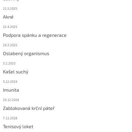
21.5.2025
Akné
22.4.2025
Podpora spánku a regenerace
24.3.2025
Oslabený organismus
3.2.2025
Kašel suchý
5.12.2019
Imunita
25.12.2018
Zablokovaná krční páteř
7.11.2018
Tenisový loket