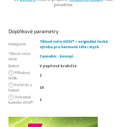
poradíme.
Doplňkové parametry
Tělové svíce HOXI® – originální česká
Kategorie
:
výroba pro harmonii těla i mysli
Tělové svíce
Cannabis - konopí
HOXI
:
Balení
:
V papírové krabičce
?
Příbalový
1
leták
:
?
Počet ks v
10
balení
:
?
Ochranné
1
kolečko HOXI®
: