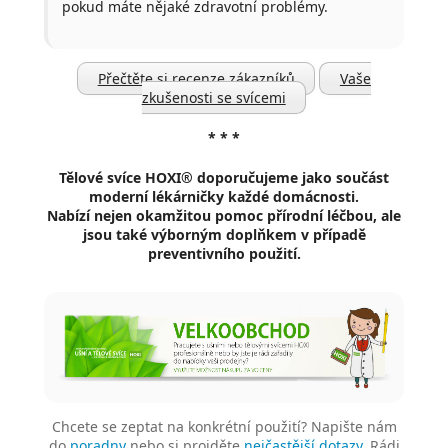
pokud máte nějaké zdravotní problémy.
Přečtěte si recenze zákazníků
Vaše
zkušenosti se svícemi
* * *
Tělové svíce HOXI® doporučujeme jako součást
moderní lékárničky každé domácnosti.
Nabízí nejen okamžitou pomoc přírodní léčbou, ale
jsou také výborným doplňkem v případě
preventivního použití.
Chcete se zeptat na konkrétní použití? Napište nám
do
poradny
nebo si projděte
nejčastější dotazy
. Rádi