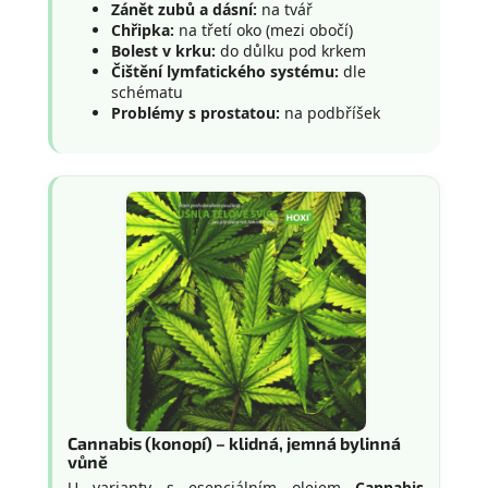
Zánět zubů a dásní:
na tvář
Chřipka:
na třetí oko (mezi obočí)
Bolest v krku:
do důlku pod krkem
Čištění lymfatického systému:
dle
schématu
Problémy s prostatou:
na podbříšek
Cannabis (konopí) – klidná, jemná bylinná
vůně
U varianty s esenciálním olejem
Cannabis