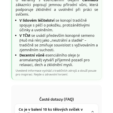
zákazníci popisují jemnou přírodní vůni, která
podporuje zklidnění a uvolnění při práci se
svíčemi.
V lidovém léčitelství
se konopí tradičně
spojuje s péčí o pokožku, protizánětlivými
účinky a uvolněním.
V TČM
se uvádí především konopné semeno
(Huǒ má rén) jako „neutrální a sladké“ –
tradičně se zmiňuje souvislost s vyživováním a
zjemněním suchosti.
Decentní vůně
esenciálního oleje (v
aromalampě) vytváří příjemné pozadí pro
relaxaci, dech a zklidnění mysli.
Uvedené informace vychází z tradičních zdrojů a slouží pouze
pro inspiraci. Nejde o zdravotní tvrzení.
Časté dotazy (FAQ)
Co je v balení 10 ks tělových svíček v