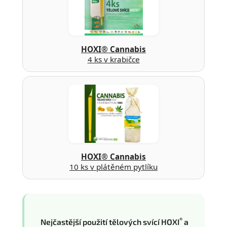
HOXI® Cannabis
4 ks v krabičce
HOXI® Cannabis
10 ks v plátěném pytlíku
®
Nejčastější použití tělových svící HOXI
a