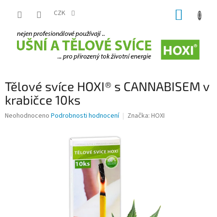
Přejít
NÁKUP
na
CZK
obsah
KOŠÍK
Tělové svíce HOXI® s CANNABISEM v
krabičce 10ks
Průměrné
Neohodnoceno
Podrobnosti hodnocení
Značka:
HOXI
hodnocení
produktu
je
0,0
z
5
hvězdiček.