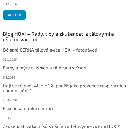
1.12.2016
ARCHIV
Blog HOXI – Rady, tipy a zkušenosti s tělovými a
ušními svícemi
Očistná ČERNÁ tělová svíce HOXI - fotonávod
12.1.2025
Fámy a mýty o ušních a tělových svících
6.1.2025
Dají se tělové svíce HOXI použít jako prevence respiračních
onemocnění?
20.3.2020
Psychosomatika nemocí
15.3.2017
Zkušenosti zákazníků s ušními a tělovými svícemi HOXI®