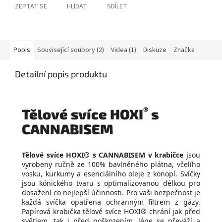
ZEPTAT SE
HLÍDAT
SDÍLET
Popis
Související soubory (2)
Videa (1)
Diskuze
Značka
Detailní popis produktu
®
Tělové svíce HOXI
s
CANNABISEM
Tělové svíce HOXI® s CANNABISEM v krabičce
jsou
vyrobeny ručně ze 100% bavlněného plátna, včelího
vosku, kurkumy a esenciálního oleje z konopí. Svíčky
jsou kónického tvaru s optimalizovanou délkou pro
dosažení co nejlepší účinnosti. Pro vaši bezpečnost je
každá svíčka opatřena ochranným filtrem z gázy.
Papírová krabička tělové svíce HOXI® chrání jak před
světlem, tak i před poškozením, lépe se převáží a