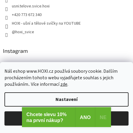
usni.telove.svice.hoxi
+420 773 672 340
HOXI - ušní a tělové svíčky na YOUTUBE
@hoxi_svice
Instagram
Náš eshop www.HOXI.cz používá soubory cookie. Dalším
procházením tohoto webu vyjadřujete souhlas s jejich
používáním.. Více informací
zde
.
Nastavení
Sledovat na Instagramu
Chcete slevu 10%
ANO
NE
Odmítnout
Souhlasím
na první nákup?
Odebírat newsletter