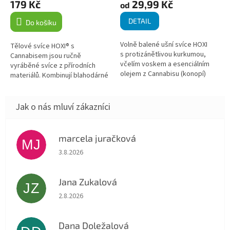
179 Kč
29,99 Kč
od
DETAIL
Do košíku
Volně balené ušní svíce HOXI
Tělové svíce HOXI® s
s protizánětlivou kurkumou,
Cannabisem jsou ručně
včelím voskem a esenciálním
vyráběné svíce z přírodních
olejem z Cannabisu (konopí)
materiálů. Kombinují blahodárné
doporučujeme používat při
vlastnosti kurkumy a cannabisu,
čištění ucha, zánětlivých...
které jsou známé pro své
protizánětlivé a...
marcela juračková
MJ
Hodnocení obchodu je 5 z 5 hvězdiček.
3.8.2026
Jana Zukalová
JZ
Hodnocení obchodu je 5 z 5 hvězdiček.
2.8.2026
Dana Doležalová