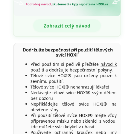
Zobrazit celý návod
Dodržujte bezpečnost při použití tělových
®
svící HOXI
Před použitím si pečlivě přečtěte
návod k
použití
a dodržujte bezpečnostní pokyny.
Tělové svíce HOXI® jsou určeny pouze k
zevnímu použití.
Tělové svíce HOXI® nenahrazují lékaře!
Nedávejte tělové svíce HOXI® svým dětem
bez dozoru
Nepřikládejte tělové svíce HOXI® na
otevřené rány
Při použití tělové svíce HOXI® mějte vždy
připravenou misku nebo sklenici s vodou,
kde můžete svíci kdykoliv uhasit
Používejte ochranný kroužek nebo jiný