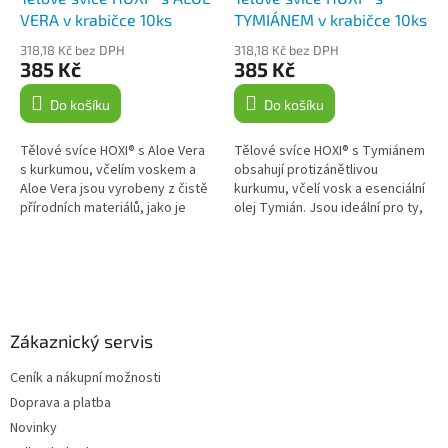
VERA v krabičce 10ks
TYMIÁNEM v krabičce 10ks
318,18 Kč bez DPH
318,18 Kč bez DPH
385 Kč
385 Kč
Do košíku
Do košíku
Tělové svíce HOXI® s Aloe Vera
Tělové svíce HOXI® s Tymiánem
s kurkumou, včelím voskem a
obsahují protizánětlivou
Aloe Vera jsou vyrobeny z čistě
kurkumu, včelí vosk a esenciální
přírodních materiálů, jako je
olej Tymián. Jsou ideální pro ty,
včelí vosk, bavlna a plátno. Jsou
kteří hledají přírodní cestu k
obohaceny o...
relaxaci a uvolnění....
Z
á
p
a
Zákaznický servis
t
Ceník a nákupní možnosti
í
Doprava a platba
Novinky