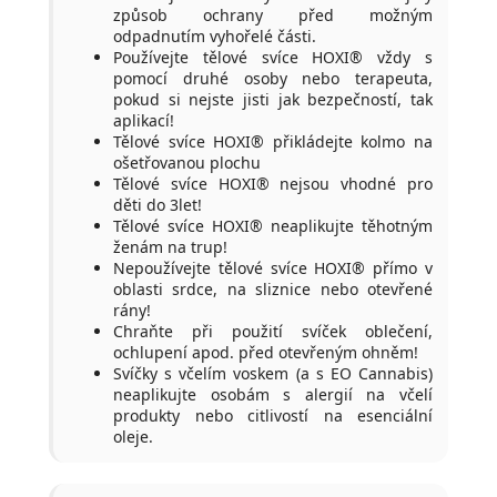
způsob ochrany před možným
odpadnutím vyhořelé části.
Používejte tělové svíce HOXI® vždy s
pomocí druhé osoby nebo terapeuta,
pokud si nejste jisti jak bezpečností, tak
aplikací!
Tělové svíce HOXI® přikládejte kolmo na
ošetřovanou plochu
Tělové svíce HOXI® nejsou vhodné pro
děti do 3let!
Tělové svíce HOXI® neaplikujte těhotným
ženám na trup!
Nepoužívejte tělové svíce HOXI® přímo v
oblasti srdce, na sliznice nebo otevřené
rány!
Chraňte při použití svíček oblečení,
ochlupení apod. před otevřeným ohněm!
Svíčky s včelím voskem (a s EO Cannabis)
neaplikujte osobám s alergií na včelí
produkty nebo citlivostí na esenciální
oleje.