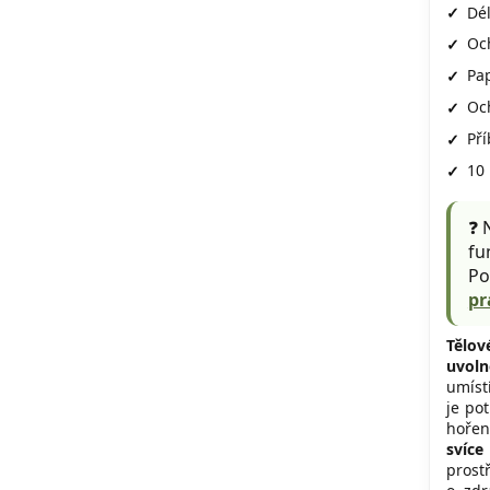
Dé
Och
Pap
Oc
Pří
10 
❓ 
fu
Po
pr
Tělo
uvoln
umíst
je pot
hořen
svíc
prost