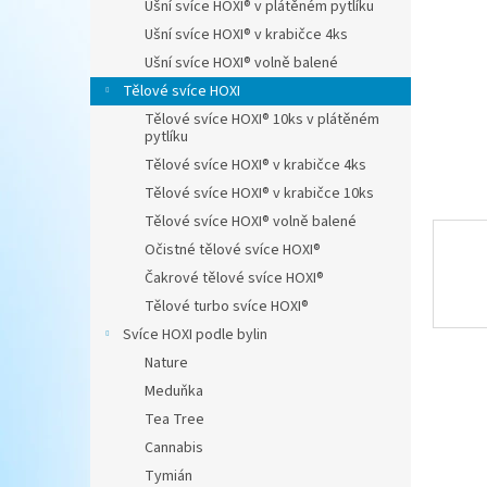
Ušní svíce HOXI® v plátěném pytlíku
n
Ušní svíce HOXI® v krabičce 4ks
e
Ušní svíce HOXI® volně balené
l
Tělové svíce HOXI
Tělové svíce HOXI® 10ks v plátěném
pytlíku
Tělové svíce HOXI® v krabičce 4ks
Tělové svíce HOXI® v krabičce 10ks
Tělové svíce HOXI® volně balené
Očistné tělové svíce HOXI®
Čakrové tělové svíce HOXI®
Tělové turbo svíce HOXI®
Svíce HOXI podle bylin
Nature
Meduňka
Tea Tree
Cannabis
Tymián