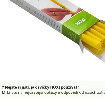
❓
Nejste si jistí, jak svíčky HOXI používat?
Mrkněte na
nejčastější dotazy a odpovědi
od našich záka