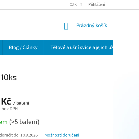
VELKOOBCHOD
HODNOCENÍ OBCHODU
CZK
Přihlášení
O NÁS
VĚRNOSTNÍ 
NÁKUPNÍ
Prázdný košík
KOŠÍK
Blog / Články
Tělové a ušní svíce a jejich užití v praxi
 10ks
 Kč
/ balení
č bez DPH
dem
(>5 balení)
oručit do:
10.8.2026
Možnosti doručení