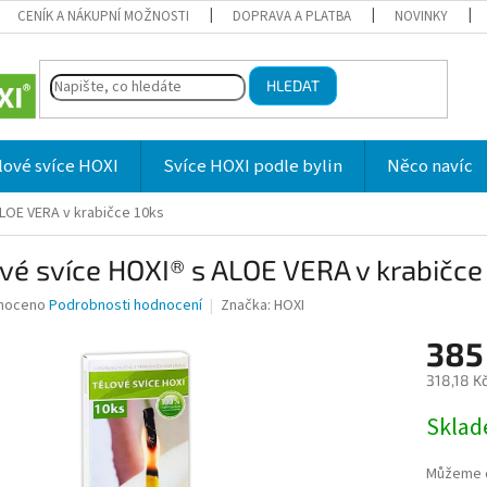
CENÍK A NÁKUPNÍ MOŽNOSTI
DOPRAVA A PLATBA
NOVINKY
HLEDAT
lové svíce HOXI
Svíce HOXI podle bylin
Něco navíc
ALOE VERA v krabičce 10ks
vé svíce HOXI® s ALOE VERA v krabičce
né
noceno
Podrobnosti hodnocení
Značka:
HOXI
ní
385
u
318,18 K
Měrná
Skla
cena:
ek.
Můžeme d