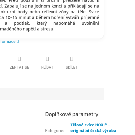
aví. Před použitím si prosím přečtěte návod k
tí. Zapalují se na jednom konci a přikládají se na
nkturní body nebo reflexní zóny na těle. Svíce
cca 10–15 minut a během hoření vytváří příjemné
o a podtlak, který napomáhá uvolnění
maděného napětí a stresu.
informace
ZEPTAT SE
HLÍDAT
SDÍLET
Doplňkové parametry
Tělové svíce HOXI® –
Kategorie
:
originální česká výroba