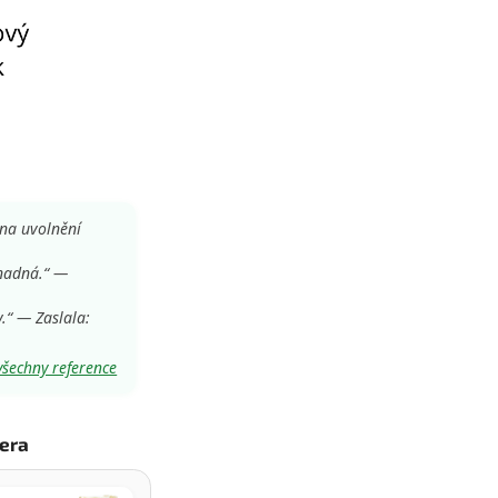
 na uvolnění
snadná.“ —
.“ — Zaslala:
všechny reference
era