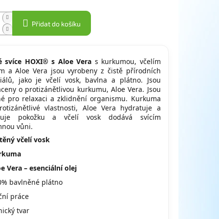
Přidat do košíku
é svíce HOXI® s Aloe Vera
s kurkumou, včelím
m a Aloe Vera jsou vyrobeny z čistě přírodních
iálů, jako je včelí vosk, bavlna a plátno. Jsou
ceny o protizánětlivou kurkumu, Aloe Vera. Jsou
é pro relaxaci a zklidnění organismu. Kurkuma
otizánětlivé vlastnosti, Aloe Vera hydratuje a
dňuje pokožku a včelí vosk dodává svícím
mnou vůni.
těný včelí vosk
rkuma
e Vera – esenciální olej
0% bavlněné plátno
ční práce
ický tvar