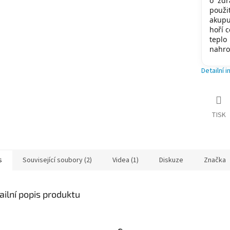
o zdr
použi
akupu
hoří 
tepl
nahro
Detailní 
TISK
s
Související soubory (2)
Videa (1)
Diskuze
Značka
ailní popis produktu