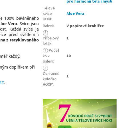
pro harmonii těla i mysli
Tělové
svíce
Aloe Vera
ze 100% bavlněného
HOXI
:
Aloe Vera
. Svíce jsou
Balení
:
V papírové krabičce
ost. Každá svíce je
?
více před světlem i
Příbalový
1
ena z recyklovaného
leták
:
?
Počet
ks v
10
éměř každý.
balení
:
orným doplňkem při
?
Ochranné
1
kolečko
čce
.
HOXI®
: