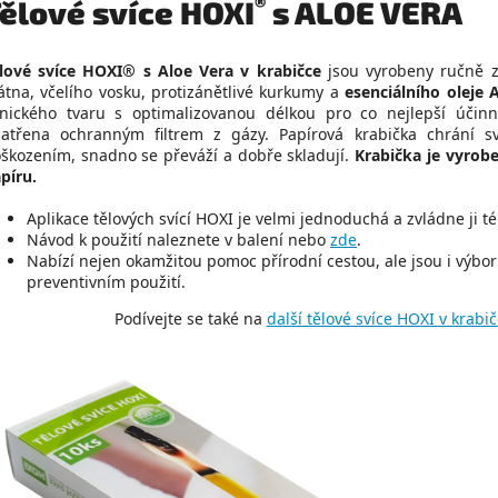
®
ělové svíce HOXI
s ALOE VERA
lové svíce HOXI® s Aloe Vera v krabičce
jsou vyrobeny ručně 
átna, včelího vosku, protizánětlivé kurkumy a
esenciálního oleje 
nického tvaru s optimalizovanou délkou pro co nejlepší účinn
atřena ochranným filtrem z gázy. Papírová krabička chrání s
škozením, snadno se převáží a dobře skladují.
Krabička je vyrob
píru.
Aplikace tělových svící HOXI je velmi jednoduchá a zvládne ji t
Návod k použití naleznete v balení nebo
zde
.
Nabízí nejen okamžitou pomoc přírodní cestou, ale jsou i výb
preventivním použití.
Podívejte se také na
další tělové svíce HOXI v krabi