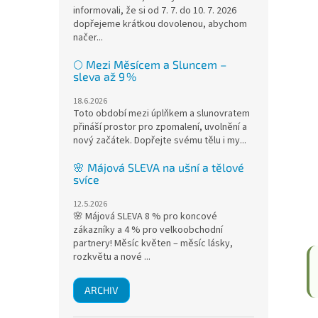
informovali, že si od 7. 7. do 10. 7. 2026
dopřejeme krátkou dovolenou, abychom
načer...
🌕 Mezi Měsícem a Sluncem –
sleva až 9 %
18.6.2026
Toto období mezi úplňkem a slunovratem
přináší prostor pro zpomalení, uvolnění a
nový začátek. Dopřejte svému tělu i my...
🌸 Májová SLEVA na ušní a tělové
svíce
12.5.2026
🌸 Májová SLEVA 8 % pro koncové
zákazníky a 4 % pro velkoobchodní
partnery! Měsíc květen – měsíc lásky,
rozkvětu a nové ...
ARCHIV