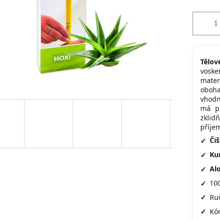
Tělov
voske
mater
oboha
vhodn
má pr
zkli
příje
Čiš
Ku
Alo
10
Ru
Kón