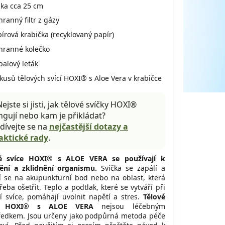
lka cca 25 cm
ranný filtr z gázy
írová krabička (recyklovaný papír)
hranné kolečko
balový leták
kusů tělových svící HOXI® s Aloe Vera v krabičce
Nejste si jisti, jak tělové svíčky HOXI®
ngují nebo kam je přikládat?
dívejte se na
nejčastější dotazy a
aktické rady
.
vé svíce HOXI® s ALOE VERA se používají k
ění a zklidnění organismu.
Svíčka se zapálí a
í se na akupunkturní bod nebo na oblast, která
řeba ošetřit. Teplo a podtlak, které se vytváří při
í svíce, pomáhají uvolnit napětí a stres.
Tělové
e HOXI® s ALOE VERA
nejsou léčebným
ředkem. Jsou určeny jako podpůrná metoda péče