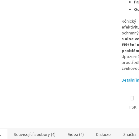
Pa
Oc
Kónický 
efektivi
ochranný
s aloe v
čištění u
p
roblé
Upozorně
prostředk
zvukovodu
Detailní 
TISK
s
Související soubory (4)
Videa (4)
Diskuze
Značka