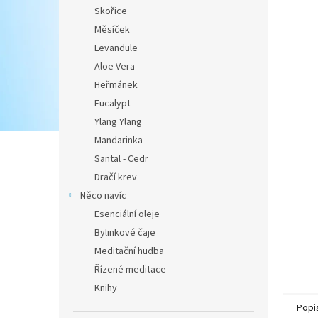
Skořice
Měsíček
Levandule
Aloe Vera
Heřmánek
Eucalypt
Ylang Ylang
Mandarinka
Santal - Cedr
Dračí krev
Něco navíc
Esenciální oleje
Bylinkové čaje
Meditační hudba
Řízené meditace
Knihy
Popi