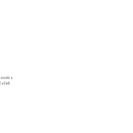
U osob s
 včelí