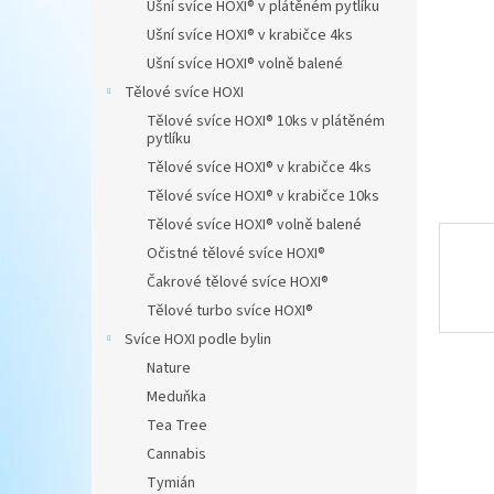
Ušní svíce HOXI® v plátěném pytlíku
n
Ušní svíce HOXI® v krabičce 4ks
e
Ušní svíce HOXI® volně balené
l
Tělové svíce HOXI
Tělové svíce HOXI® 10ks v plátěném
pytlíku
Tělové svíce HOXI® v krabičce 4ks
Tělové svíce HOXI® v krabičce 10ks
Tělové svíce HOXI® volně balené
Očistné tělové svíce HOXI®
Čakrové tělové svíce HOXI®
Tělové turbo svíce HOXI®
Svíce HOXI podle bylin
Nature
Meduňka
Tea Tree
Cannabis
Tymián