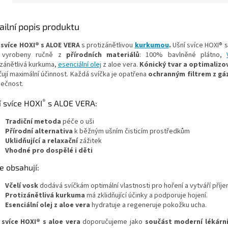
ailní popis produktu
 svíce HOXI® s ALOE VERA
s protizánětlivou
kurkumou
.
Ušní svíce HOXI® 
u vyrobeny ručně z
přírodních materiálů
: 100% bavlněné plátno,
izánětlivá kurkuma,
esenciální olej
z aloe vera.
Kónický tvar a optimalizo
ťují maximální účinnost. Každá svíčka je opatřena
ochranným filtrem z gá
ečnost.
®
í svíce HOXI
s ALOE VERA:
Tradiční metoda
péče o uši
Přírodní alternativa
k běžným ušním čisticím prostředkům
Uklidňující a relaxační
zážitek
Vhodné pro dospělé i děti
e obsahují:
Včelí vosk
dodává svíčkám optimální vlastnosti pro hoření a vytváří příje
Protizánětlivá kurkuma
má zklidňující účinky a podporuje hojení.
Esenciální olej z aloe vera
hydratuje a regeneruje pokožku ucha.
 svíce HOXI® s aloe vera
doporučujeme jako
součást moderní lékárn