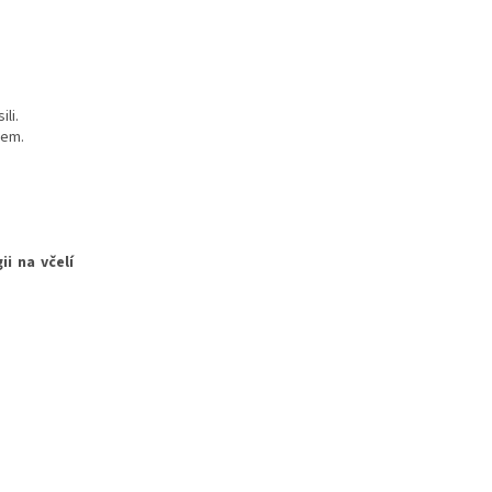
li.
lem.
i na včelí