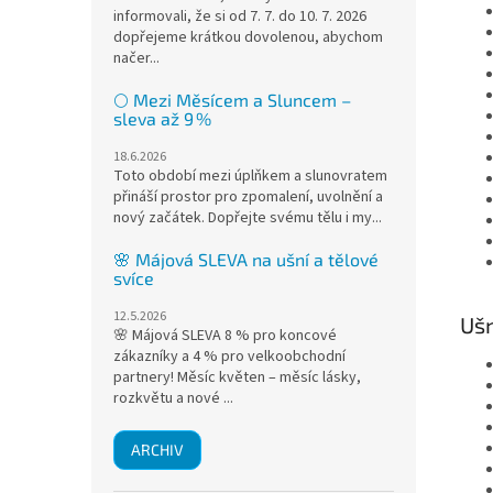
informovali, že si od 7. 7. do 10. 7. 2026
dopřejeme krátkou dovolenou, abychom
načer...
🌕 Mezi Měsícem a Sluncem –
sleva až 9 %
18.6.2026
Toto období mezi úplňkem a slunovratem
přináší prostor pro zpomalení, uvolnění a
nový začátek. Dopřejte svému tělu i my...
🌸 Májová SLEVA na ušní a tělové
svíce
12.5.2026
Ušn
🌸 Májová SLEVA 8 % pro koncové
zákazníky a 4 % pro velkoobchodní
partnery! Měsíc květen – měsíc lásky,
rozkvětu a nové ...
ARCHIV