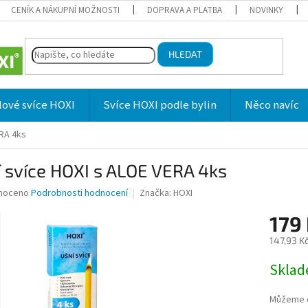
CENÍK A NÁKUPNÍ MOŽNOSTI
DOPRAVA A PLATBA
NOVINKY
HLEDAT
lové svíce HOXI
Svíce HOXI podle bylin
Něco navíc
ERA 4ks
 svíce HOXI s ALOE VERA 4ks
né
noceno
Podrobnosti hodnocení
Značka:
HOXI
ní
179
u
147,93 K
Měrná
Skla
cena:
ek.
Můžeme d