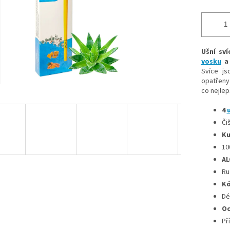
Ušní sví
vosku
a 
Svíce js
opatřeny
co nejlep
4
u
Či
K
10
AL
Ru
Kó
Dé
Oc
Př