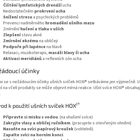
Čištění lymfatických drenáží
ucha
Nedostatečném
prokrvení ucha
Snížení stresu
a psychických problémů
Prevenci nadměrného
hromadění ušního mazu
Zmírnění
hučení a tlaku v uších
Zlepšení
stavu akné
Zmírnění ekzému
na obličeji
Podpoře při lupénce
na hlavě
Relaxaci, muzikoterapii,
masáži hlavy či ucha
Aktivaci meridiánů
a reflexních zón ucha
ádoucí účinky
axi se s nežádoucími účinky ušních svíček HOXI® setkáváme jen výjimečně. 
ií na včelí produkty se může objevit mírná reakce. Ušní svíce HOXI® obsahují
.
I®
od k použití ušních svíček HOX
Připravte si misku s vodou
. (na uhašení svíce)
Zakryjte vlasy a obličej ručníkem
. (pracujete s otevřeným ohněm)
Nasuňte na svíci papírový kroužek
(volitelně).
Zapalte svíci na horním konci
.