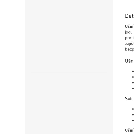
Det
Ušní
jso
prot
zajiš
bezp
Ušn
Svíc
Ušní