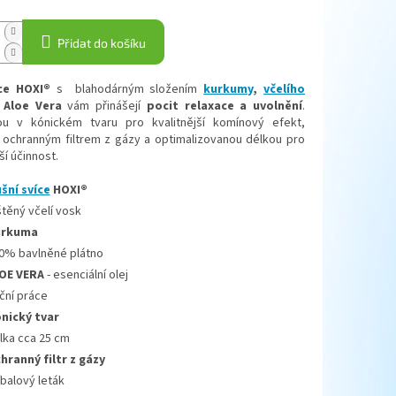
Přidat do košíku
ce
HOXI®
s blahodárným složením
kurkumy
,
včelího
Aloe Vera
vám přinášejí
pocit relaxace a uvolnění
.
ou v kónickém tvaru pro kvalitnější komínový efekt,
 ochranným filtrem z gázy a optimalizovanou délkou pro
ší účinnost.
šní svíce
HOXI®
štěný
včelí
vosk
urkuma
0
%
bavlněné
plátno
OE VERA
- esenciální olej
ční
práce
nický tvar
lka
cca 25 cm
hranný filtr z gázy
íbalový leták