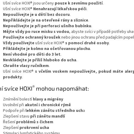
Ušní svíce HOXI® jsou určeny
pouze k zevnímu použití
.
Ušní svíce HOXI®
Nenahrazují lékařskou péči
.
Nepoužívejte je u dětí bez dozoru
.
Nepřikládejte je na otevřené rány a sliznice
.
Nepoužívejte je při perforaci ušního bubínku
.
Mějte vždy po ruce misku s vodou
, abyste svíci v případě potřeby uhasi
Používejte ochranný kroužek
nebo jinou ochranu před padajícím pope
Vždy používejte
ušní svíce HOXI®
s pomocí druhé osoby
.
Přikládejte je kolmo na ošetřovanou plochu
.
Není vhodné pro děti do 3 let
.
Nevkládejte je příliš hluboko do ucha
.
Chraňte vlasy ručníkem
.
Ušní svíce HOXI®
s včelím voskem nepoužívejte, pokud máte alergi
produkty
.
®
í svíce HOXI
mohou napomáhat:
Zmírnění bolestí
hlavy a migrény
Uvolnění při
akutní i chronické rýmě
Podpoře při
lehkém zánětu středního uch
a
Zlepšení stavu
při zánětu mandlí
Řešení
problémů s čichem
Zlepšení
prokrvení ucha
Stimulaci lymfatického systému