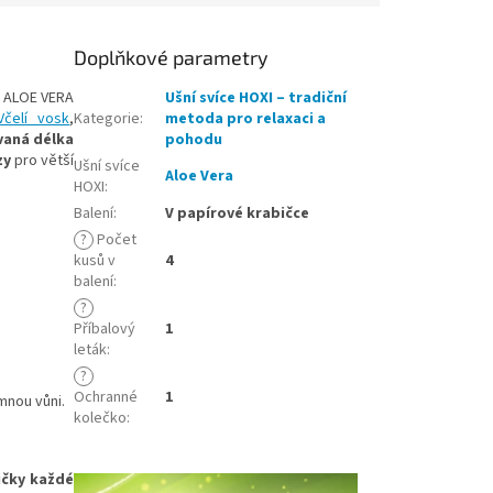
Doplňkové parametry
s ALOE VERA
Ušní svíce HOXI – tradiční
Včelí vosk
,
Kategorie
:
metoda pro relaxaci a
vaná délka
pohodu
zy
pro větší
Ušní svíce
Aloe Vera
HOXI
:
Balení
:
V papírové krabičce
?
Počet
kusů v
4
balení
:
?
Příbalový
1
leták
:
?
Ochranné
1
mnou vůni.
kolečko
:
ičky každé