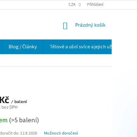
VELKOOBCHOD
HODNOCENÍ OBCHODU
CZK
Přihlášení
O NÁS
VĚRNOSTNÍ 
NÁKUPNÍ
Prázdný košík
KOŠÍK
Blog / Články
Tělové a ušní svíce a jejich užití v praxi
 Kč
/ balení
č bez DPH
dem
(>5 balení)
oručit do:
12.8.2026
Možnosti doručení