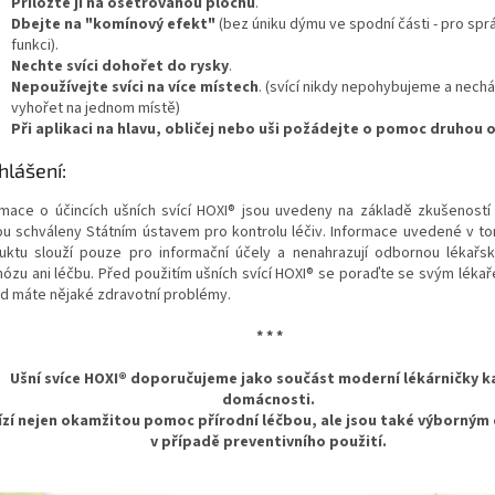
Přiložte ji na ošetřovanou plochu
.
Dbejte na "komínový efekt"
(bez úniku dýmu ve spodní části - pro sp
funkci).
Nechte svíci dohořet do rysky
.
Nepoužívejte svíci na více místech
. (svící nikdy nepohybujeme a nec
vyhořet na jednom místě)
Při aplikaci na hlavu, obličej nebo uši požádejte o pomoc druhou
hlášení:
rmace o účincích ušních svící HOXI® jsou uvedeny na základě zkušeností 
ou schváleny Státním ústavem pro kontrolu léčiv. Informace uvedené v t
uktu slouží pouze pro informační účely a nenahrazují odbornou lékař
nózu ani léčbu. Před použitím ušních svící HOXI® se poraďte se svým lékař
d máte nějaké zdravotní problémy.
* * *
Ušní svíce HOXI® doporučujeme
jako součást moderní lékárničky 
domácnosti.
ízí nejen okamžitou pomoc přírodní léčbou, ale jsou také výborný
v případě preventivního použití.