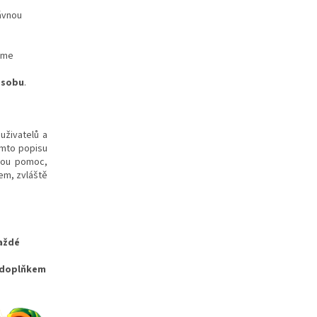
rávnou
háme
 osobu
.
uživatelů a
omto popisu
skou pomoc,
em, zvláště
každé
m doplňkem