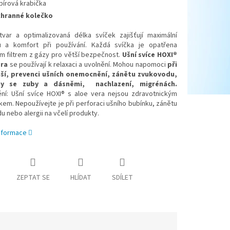
pírová krabička
hranné kolečko
tvar a optimalizovaná délka svíček zajišťují maximální
tu a komfort při používání. Každá svíčka je opatřena
m filtrem z gázy pro větší bezpečnost.
Ušní svíce
HOXI®
era
se používají k relaxaci a uvolnění. Mohou napomoci
při
ší, p
revenci ušních onemocnění, z
ánětu zvukovodu,
my se zuby a dásněmi, n
achlazení, m
igrénách.
ní: Ušní svíce HOXI® s aloe vera nejsou zdravotnickým
em. Nepoužívejte je při perforaci ušního bubínku, zánětu
 nebo alergii na včelí produkty.
informace
ZEPTAT SE
HLÍDAT
SDÍLET