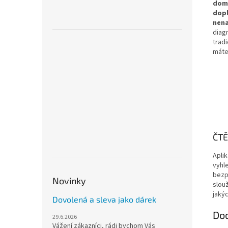
dom
dop
nen
diag
trad
máte
ČTĚ
Apli
vyhl
bezp
Novinky
slou
jaký
Dovolená a sleva jako dárek
Dod
29.6.2026
Vážení zákazníci, rádi bychom Vás