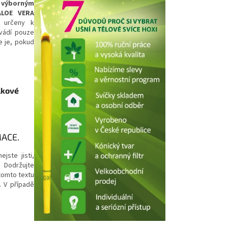
é
výborným
ALOE VERA
 určeny k
vádí pouze
te je, pokud
elkové
MACE.
ejste jisti,
. Dodržujte
tomto textu
. V případě