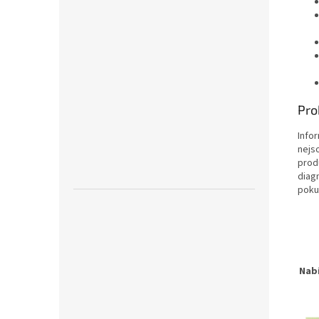
Pro
Info
nejs
prod
diag
poku
Nab