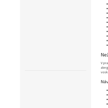
Než
V pr
alerg
vosk
Náv