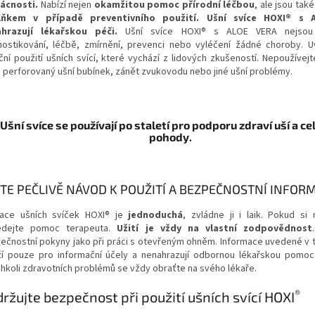
ácnosti.
Nabízí nejen
okamžitou pomoc přírodní léčbou
, ale jsou tak
lňkem v případě preventivního použití. Ušní svíce HOXI® s 
ahrazují lékařskou péči.
Ušní svíce HOXI® s ALOE VERA nejsou
nostikování, léčbě, zmírnění, prevenci nebo vyléčení žádné choroby.
U
iční použití ušních svící, které vychází z lidových zkušeností. Nepoužívej
 perforovaný ušní bubínek, zánět zvukovodu nebo jiné ušní problémy.
Ušní svíce se používají po staletí pro podporu zdraví uší a c
pohody.
TE PEČLIVĚ NÁVOD K POUŽITÍ A BEZPEČNOSTNÍ INFOR
kace ušních svíček HOXI® je
jednoduchá
, zvládne ji i laik. Pokud si n
edejte pomoc terapeuta.
Užití je vždy na vlastní zodpovědnost
ečnostní pokyny jako při práci s otevřeným ohněm. Informace uvedené v 
ží pouze pro informační účely a nenahrazují odbornou lékařskou pomoc
chkoli zdravotních problémů se vždy obraťte na svého lékaře.
®
ržujte bezpečnost při použití ušních svící HOXI