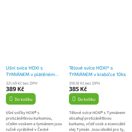
Ušní svíce HOXI s
Tělové svíce HOXI® s
TYMIÁNEM v plátěném
TYMIÁNEM v krabičce 10ks
pytlíku 10ks
321,49 Kč bez DPH
318,18 Kč bez DPH
389 Kč
385 Kč
Do košíku
Do košíku
Ušní svíčky HOXI® s
Tělové svíce HOXI® s Tymiánem
protizánětlivou kurkumou,
obsahují protizánětlivou
včelím voskem a tymiánem jsou
kurkumu, včelí vosk a esenciální
ručně vyráběné v České
olej Tymián. Jsou ideální pro ty,