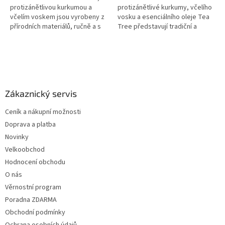
protizánětlivou kurkumou a
protizánětlivé kurkumy, včelího
včelím voskem jsou vyrobeny z
vosku a esenciálního oleje Tea
přírodních materiálů, ručně a s
Tree představují tradiční a
láskou v České republice. Nabízí
relaxační metodu péče o uši.
příjemný a relaxační...
Pomáhají s uvolněním ušního...
Z
á
p
a
Zákaznický servis
t
Ceník a nákupní možnosti
í
Doprava a platba
Novinky
Velkoobchod
Hodnocení obchodu
O nás
Věrnostní program
Poradna ZDARMA
Obchodní podmínky