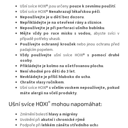
Ušní svíce HOXI® jsou určeny
pouze k zevnímu použití
.
Ušní svíce HOXI®
Nenahrazují lékařskou péči
.
Nepoužívejte je u dětí bez dozoru
.
Nepřikládejte je na otevřené rány a sliznice
.
Nepoužívejte je při perforaci ušního bubínku
.
Mějte vždy po ruce misku s vodou
, abyste svíci v
případě potřeby uhasili.
Používejte ochranný kroužek
nebo jinou ochranu před
padajícím popelem.
Vždy používejte
ušní svíce HOXI®
s pomocí druhé
osoby
.
Přikládejte je kolmo na ošetřovanou plochu
.
Není vhodné pro děti do 3 let
.
Nevkládejte je příliš hluboko do ucha
.
Chraňte vlasy ručníkem
.
Ušní svíce HOXI®
s včelím voskem nepoužívejte, pokud
máte alergii na včelí produkty
.
®
Ušní svíce HOXI
mohou napomáhat:
Zmírnění bolestí
hlavy a migrény
Uvolnění při
akutní i chronické rýmě
Podpoře při
lehkém zánětu středního uch
a