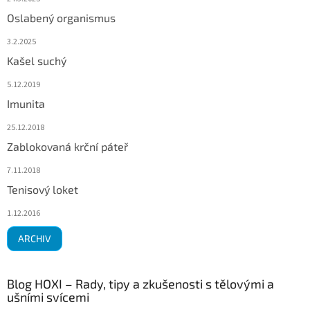
Oslabený organismus
3.2.2025
Kašel suchý
5.12.2019
Imunita
25.12.2018
Zablokovaná krční páteř
7.11.2018
Tenisový loket
1.12.2016
ARCHIV
Blog HOXI – Rady, tipy a zkušenosti s tělovými a
ušními svícemi