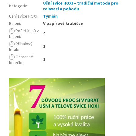
Ušní svíce HOXI – tradiční metoda pro
Kategorie
:
relaxaci a pohodu
Ušní svíce HOXI
:
Tymián
Balení
:
V papírové krabičce
?
Počet kusů v
4
balení
:
?
Příbalový
1
leták
:
?
Ochranné
1
kolečko
: