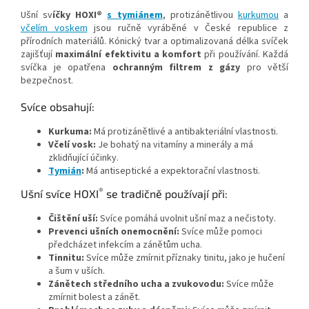
Ušní sv
íčky HOXI®
s tymiánem
, protizánětlivou
kurkumou
a
včelím voskem
jsou ručně vyráběné v České republice z
přírodních materiálů. Kónický tvar a optimalizovaná délka svíček
zajišťují
maximální efektivitu a komfort
při používání. Každá
svíčka je opatřena
ochranným filtrem z gázy
pro větší
bezpečnost.
Svíce obsahují:
Kurkuma:
Má protizánětlivé a antibakteriální vlastnosti.
Včelí vosk:
Je bohatý na vitamíny a minerály a má
zklidňující účinky.
Tymián
:
Má antiseptické a expektorační vlastnosti.
®
Ušní svíce HOXI
se tradičně používají při:
Čištění uší:
Svíce pomáhá uvolnit ušní maz a nečistoty.
Prevenci ušních onemocnění:
Svíce může pomoci
předcházet infekcím a zánětům ucha.
Tinnitu:
Svíce může zmírnit příznaky tinitu, jako je hučení
a šum v uších.
Zánětech středního ucha a zvukovodu:
Svíce může
zmírnit bolest a zánět.