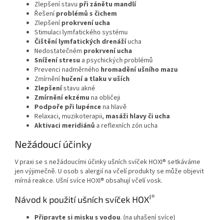
Zlepšení stavu
při zánětu mandlí
Řešení
problémů s čichem
Zlepšení
prokrvení ucha
Stimulaci lymfatického systému
Čištění lymfatických drenáží
ucha
Nedostatečném
prokrvení ucha
Snížení stresu
a psychických problémů
Prevenci nadměrného
hromadění ušního mazu
Zmírnění
hučení a tlaku v uších
Zlepšení
stavu akné
Zmírnění ekzému
na obličeji
Podpoře při lupénce
na hlavě
Relaxaci, muzikoterapii,
masáži hlavy či ucha
Aktivaci meridiánů
a reflexních zón ucha
Nežádoucí účinky
V praxi se s nežádoucími účinky ušních svíček HOXI® setkáváme
jen výjimečně. U osob s alergií na včelí produkty se může objevit
mírná reakce. Ušní svíce HOXI® obsahují včelí vosk.
I®
Návod k použití ušních svíček HOX
Připravte si misku s vodou
. (na uhašení svíce)