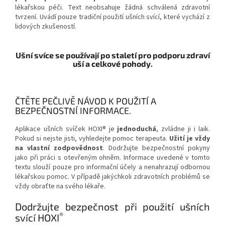
lékařskou péči. Text neobsahuje žádná schválená zdravotní
tvrzení. Uvádí pouze tradiční použití ušních svící, které vychází z
lidových zkušeností.
Ušní svíce se používají po staletí pro podporu zdraví
uší a celkové pohody.
ČTĚTE PEČLIVĚ NÁVOD K POUŽITÍ A
BEZPEČNOSTNÍ INFORMACE.
Aplikace ušních svíček HOXI® je
jednoduchá
, zvládne ji i laik.
Pokud si nejste jisti, vyhledejte pomoc terapeuta.
Užití je vždy
na vlastní zodpovědnost
. Dodržujte bezpečnostní pokyny
jako při práci s otevřeným ohněm. Informace uvedené v tomto
textu slouží pouze pro informační účely a nenahrazují odbornou
lékařskou pomoc. V případě jakýchkoli zdravotních problémů se
vždy obraťte na svého lékaře.
Dodržujte bezpečnost při použití ušních
®
svící HOXI