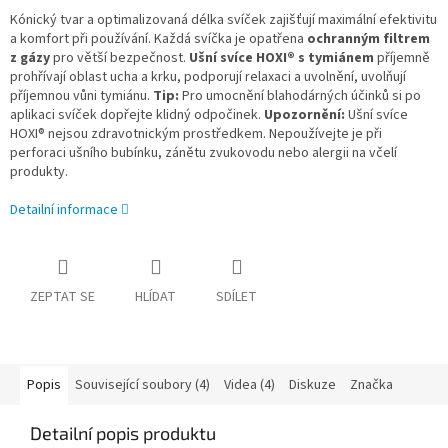
Kónický tvar a optimalizovaná délka svíček zajišťují maximální efektivitu
a komfort při používání. Každá svíčka je opatřena
ochranným filtrem
z gázy
pro větší bezpečnost.
Ušní svíce
HOXI®
s tymiánem
příjemně
prohřívají oblast ucha a krku, podporují relaxaci a uvolnění, uvolňují
příjemnou vůni tymiánu.
Tip:
Pro umocnění blahodárných účinků si po
aplikaci svíček dopřejte klidný odpočinek.
Upozornění:
Ušní svíce
HOXI® nejsou zdravotnickým prostředkem. Nepoužívejte je při
perforaci ušního bubínku, zánětu zvukovodu nebo alergii na včelí
produkty.
Detailní informace
ZEPTAT SE
HLÍDAT
SDÍLET
Popis
Související soubory (4)
Videa (4)
Diskuze
Značka
Detailní popis produktu