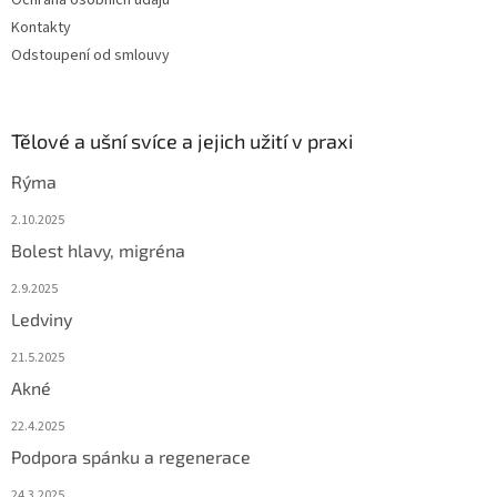
Ochrana osobních údajů
Kontakty
Odstoupení od smlouvy
Tělové a ušní svíce a jejich užití v praxi
Rýma
2.10.2025
Bolest hlavy, migréna
2.9.2025
Ledviny
21.5.2025
Akné
22.4.2025
Podpora spánku a regenerace
24.3.2025