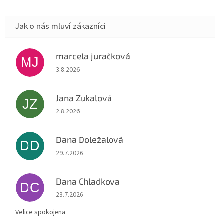
republice z kvalitních materiálů.
kteří hledají přírodní cestu k
Jsou v kónickém tvaru pro
relaxaci a uvolnění....
kvalitnější...
marcela juračková
MJ
Hodnocení obchodu je 5 z 5 hvězdiček.
3.8.2026
Jana Zukalová
JZ
Hodnocení obchodu je 5 z 5 hvězdiček.
2.8.2026
Dana Doležalová
DD
Hodnocení obchodu je 5 z 5 hvězdiček.
29.7.2026
Dana Chladkova
DC
Hodnocení obchodu je 5 z 5 hvězdiček.
23.7.2026
Velice spokojena