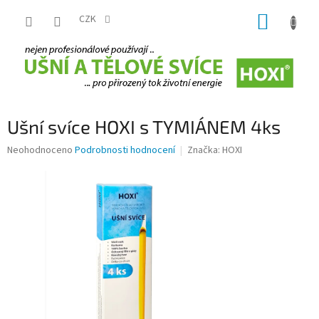
Přejít
NÁKUP
na
CZK
obsah
KOŠÍK
Ušní svíce HOXI s TYMIÁNEM 4ks
Průměrné
Neohodnoceno
Podrobnosti hodnocení
Značka:
HOXI
hodnocení
produktu
je
0,0
z
5
hvězdiček.