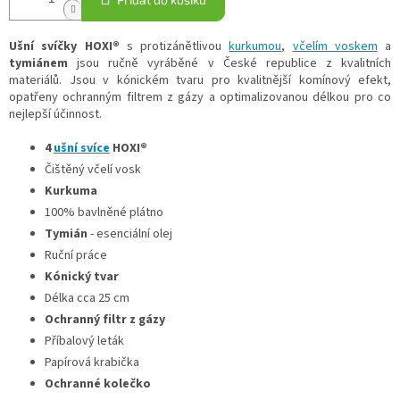
Ušní svíčky HOXI®
s protizánětlivou
kurkumou
,
včelím voskem
a
tymiánem
jsou ručně vyráběné v České republice z kvalitních
materiálů. Jsou v kónickém tvaru pro kvalitnější komínový efekt,
opatřeny ochranným filtrem z gázy a optimalizovanou délkou pro co
nejlepší účinnost.
4
ušní svíce
HOXI®
Čištěný
včelí
vosk
Kurkuma
100
%
bavlněné
plátno
Tymián
- esenciální olej
Ruční
práce
Kónický tvar
Délka
cca 25 cm
Ochranný filtr z gázy
Příbalový leták
Papírová krabička
Ochranné kolečko