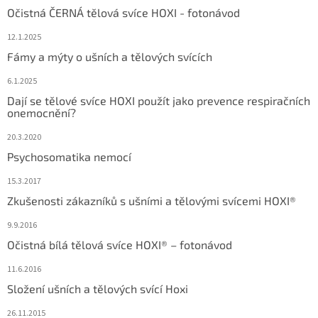
Očistná ČERNÁ tělová svíce HOXI - fotonávod
12.1.2025
Fámy a mýty o ušních a tělových svících
6.1.2025
Dají se tělové svíce HOXI použít jako prevence respiračních
onemocnění?
20.3.2020
Psychosomatika nemocí
15.3.2017
Zkušenosti zákazníků s ušními a tělovými svícemi HOXI®
9.9.2016
Očistná bílá tělová svíce HOXI® – fotonávod
11.6.2016
Složení ušních a tělových svící Hoxi
26.11.2015