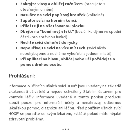
Zakryjte vlasy a obličej ručníkem
. (pracujete s
otevřeným ohněm)
Nasuňte na svíci papírový kroužek
(volitelně).
Zapalte svíci na horním konci
.
Přiložte ji na ošetřovanou plochu
.
Dbejte na "komínový efekt"
(bez úniku dýmu ve spodní
části - pro správnou funkci).
Nechte svíci dohořet do rysky
.
Nepoužívejte svíci na více místech
. (svící nikdy
nepohybujeme a necháme vyhořet na jednom místě)
Při aplikaci na hlavu, obličej nebo uši požádejte o
pomoc druhou osobu
.
Prohlášení:
Informace o účincích ušních svící HOXI® jsou uvedeny na základě
zkušeností uživatelů a nejsou schváleny Státním ústavem pro
kontrolu léčiv. Informace uvedené v tomto popisu produktu
slouží pouze pro informační účely a nenahrazují odbornou
lékařskou pomoc, diagnózu ani léčbu. Před použitím ušních svící
HOXI® se poraďte se svým lékařem, zvláště pokud máte nějaké
zdravotní problémy.