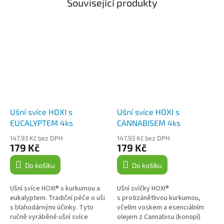
Související produkty
Ušní svíce HOXI s
Ušní svíce HOXI s
EUCALYPTEM 4ks
CANNABISEM 4ks
147,93 Kč bez DPH
147,93 Kč bez DPH
179 Kč
179 Kč
Do košíku
Do košíku
Ušní svíce HOXI® s kurkumou a
Ušní svíčky HOXI®
eukalyptem. Tradiční péče o uši
s protizánětlivou kurkumou,
s blahodárnými účinky. Tyto
včelím voskem a esenciálním
ručně vyráběné ušní svíce
olejem z Cannabisu (konopí)