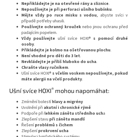
Nepřikládejte je na otevřené rány a sliznice
.
Nepoužívejte je při perforaci ušního bubínku
.
Mějte vždy po ruce misku s vodou
, abyste svíci v
případě potřeby uhasili.
Používejte ochranný kroužek
nebo jinou ochranu před
padajícím popelem.
Vždy používejte
ušní svíce HOXI®
s pomocí druhé
osoby
.
Přikládejte je kolmo na ošetřovanou plochu
.
Není vhodné pro děti do 3 let
.
Nevkládejte je příliš hluboko do ucha
.
Chraňte vlasy ručníkem
.
Ušní svíce HOXI®
s včelím voskem nepoužívejte, pokud
máte alergii na včelí produkty
.
®
Ušní svíce HOXI
mohou napomáhat:
Zmírnění bolestí
hlavy a migrény
Uvolnění při
akutní i chronické rýmě
Podpoře při
lehkém zánětu středního uch
a
Zlepšení stavu
při zánětu mandlí
Řešení
problémů s čichem
Zlepšení
prokrvení ucha
Stimulaci lymfatického systému