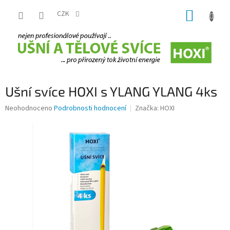
Přejít
NÁKUP
na
CZK
obsah
KOŠÍK
Ušní svíce HOXI s YLANG YLANG 4ks
Průměrné
Neohodnoceno
Podrobnosti hodnocení
Značka:
HOXI
hodnocení
produktu
je
0,0
z
5
hvězdiček.