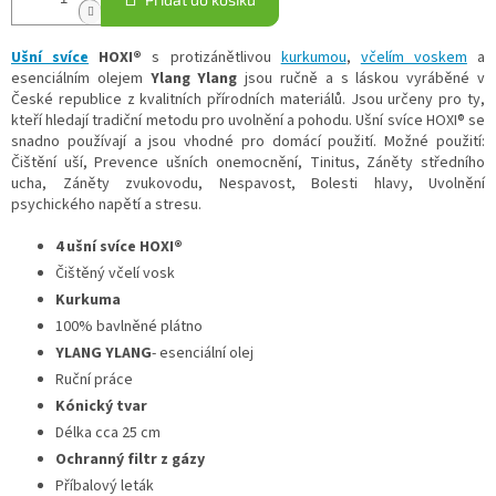
Ušní svíce
HOXI®
s protizánětlivou
kurkumou
,
včelím voskem
a
esenciálním olejem
Ylang Ylang
jsou ručně a s láskou vyráběné v
České republice z kvalitních přírodních materiálů. Jsou určeny pro ty,
kteří hledají tradiční metodu pro uvolnění a pohodu. Ušní svíce HOXI® se
snadno používají a jsou vhodné pro domácí použití. Možné použití:
Čištění uší, Prevence ušních onemocnění, Tinitus, Záněty středního
ucha, Záněty zvukovodu, Nespavost, Bolesti hlavy, Uvolnění
psychického napětí a stresu.
4 ušní svíce HOXI®
Čištěný
včelí
vosk
Kurkuma
100
%
bavlněné
plátno
YLANG YLANG
- esenciální olej
Ruční
práce
Kónický tvar
Délka
cca 25 cm
Ochranný filtr z gázy
Příbalový leták