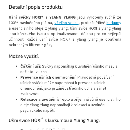
Detailní popis produktu
Ušní svíčky
HOXI® s YLANG YLANG
jsou vyrobeny ručně ze
100% bavlněného plátna,
včelího vosku
, protizánětlivé
kurkumy
a esenciálního oleje z ylang ylang. Ušní svíce HOXI s ylang ylang
jsou kónického tvaru s optimalizovanou délkou pro co nejlepší
účinnost. Každá ušní svíce HOXI® s ylang ylang je opatřena
ochranným filtrem z gázy.
Možné využití:
Čištění uší:
Svíčky napomáhají k uvolnění ušního mazu a
nečistot z ucha.
Prevence ušních onemocnění:
Pravidelné používání
ušních svíček může napomáhat k prevenci ušních
onemocnění, jako je zánět středního ucha a zánět
zvukovodu.
Relaxace a uvolnění:
Teplo a příjemná vůně esenciálního
oleje Ylang Ylang napomáhají k relaxaci a uvolnění
psychického napětí.
®
Ušní svíce HOXI
s kurkumou a Ylang Ylang: