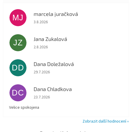
marcela juračková
MJ
Hodnocení obchodu je 5 z 5 hvězdiček.
3.8.2026
Jana Zukalová
JZ
Hodnocení obchodu je 5 z 5 hvězdiček.
2.8.2026
Dana Doležalová
DD
Hodnocení obchodu je 5 z 5 hvězdiček.
29.7.2026
Dana Chladkova
DC
Hodnocení obchodu je 5 z 5 hvězdiček.
23.7.2026
Velice spokojena
Zobrazit další hodnocení