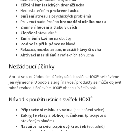
Čištění lymfatických drenáží
ucha
Nedostatečném
prokrvení ucha
Snížení stresu
a psychických problémů
Prevenci nadměrného
hromadění ušního mazu
Zmírnění
hučení a tlaku v uších
Zlepšení
stavu akné
Zmírnění ekzému
na obličeji
Podpoře při lupénce
na hlavě
Relaxaci, muzikoterapii,
masáži hlavy či ucha
Aktivaci meridiánů
a reflexních zón ucha
Nežádoucí účinky
V praxi se s nežádoucími účinky ušních svíček HOXI® setkáváme
jen výjimečně. U osob s alergií na včelí produkty se může objevit
mírná reakce. Ušní svíce HOXI® obsahují včelí vosk.
®
Návod k použití ušních svíček HOXI
Připravte si misku s vodou
. (na uhašení svíce)
Zakryjte vlasy a obličej ručníkem
. (pracujete s
otevřeným ohněm)
Nasuňte na svíci papírový kroužek
(volitelně).