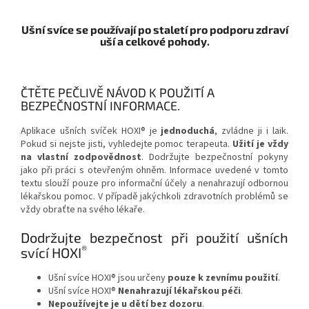
Ušní svíce se používají po staletí pro podporu zdraví
uší a celkové pohody.
ČTĚTE PEČLIVĚ NÁVOD K POUŽITÍ A
BEZPEČNOSTNÍ INFORMACE.
Aplikace ušních svíček HOXI® je
jednoduchá
, zvládne ji i laik.
Pokud si nejste jisti, vyhledejte pomoc terapeuta.
Užití je vždy
na vlastní zodpovědnost
. Dodržujte bezpečnostní pokyny
jako při práci s otevřeným ohněm. Informace uvedené v tomto
textu slouží pouze pro informační účely a nenahrazují odbornou
lékařskou pomoc. V případě jakýchkoli zdravotních problémů se
vždy obraťte na svého lékaře.
Dodržujte bezpečnost při použití ušních
®
svící HOXI
Ušní svíce HOXI® jsou určeny
pouze k zevnímu použití
.
Ušní svíce HOXI®
Nenahrazují lékařskou péči
.
Nepoužívejte je u dětí bez dozoru
.