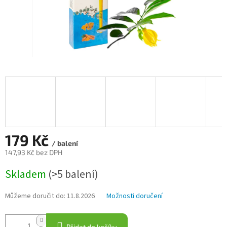
179 Kč
/ balení
147,93 Kč bez DPH
Měrná
Skladem
(>5 balení)
cena:
Můžeme doručit do:
11.8.2026
Možnosti doručení
Přidat do košíku