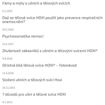
Fámy a mýty o ušních a tělových svících
6.1.2025
Dají se tělové svíce HOXI použít jako prevence respiračních
onemocnění?
20.3.2020
Psychosomatika nemocí
15.3.2017
Zkušenosti zákazníků s ušními a tělovými svícemi HOXI®
9.9.2016
Očistná bílá tělová svíce HOXI® – fotonávod
11.6.2016
Složení ušních a tělových svící Hoxi
26.11.2015
7 důvodů pro ušní a tělové svíce HOXI
4.1.2015