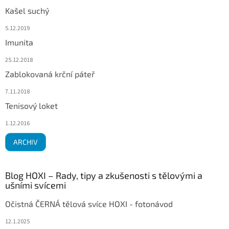
Kašel suchý
5.12.2019
Imunita
25.12.2018
Zablokovaná krční páteř
7.11.2018
Tenisový loket
1.12.2016
ARCHIV
Blog HOXI – Rady, tipy a zkušenosti s tělovými a
ušními svícemi
Očistná ČERNÁ tělová svíce HOXI - fotonávod
12.1.2025