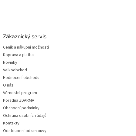
obsahují protizánětlivou
doporučujeme používat při
kurkumu, včelí vosk a
čištění ucha, zánětlivých
esenciální...
onemocněních uší,...
Z
á
p
a
Zákaznický servis
t
Ceník a nákupní možnosti
í
Doprava a platba
Novinky
Velkoobchod
Hodnocení obchodu
O nás
Věrnostní program
Poradna ZDARMA
Obchodní podmínky
Ochrana osobních údajů
Kontakty
Odstoupení od smlouvy