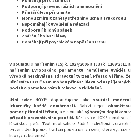
Pomáhají při čištění uší
Podporují prevenci ušních onemocnění
Přináší úlevu při tinnitu
Mohou zmírnit záněty středního ucha a zvukovodu
Napomáhají k uvolnění a relaxaci
Podporují klidný spánek
Zmírňují bolesti hlavy
Pomáhají při psychickém napětí a stresu
V souladu s nařízením (ES) č. 1924/2006 a (EU) č. 1169/2011 a
nařízením Evropského parlamentu nemůžeme uvádět u
výrobků neschválená zdravotní tvrzení.
Přesto věříme, že
ušní svíce HOXI® vám mohou přinést úlevu od nepříjemných
pocitů a pomohou vám k relaxaci a zklidnění.
Ušní svíce HOXI®
doporučujeme jako
součást moderní
lékárničky každé domácnosti.
Nabízí nejen
okamžitou
pomoc přírodní léčbou
, ale jsou také
výborným doplňkem v
případě preventivního použití.
Ušní svíce HOXI® nenahrazují
lékařskou péči. Text neobsahuje žádná schválená zdravotní
tvrzení. Uvádí pouze tradiční použití ušních svící, které vychází z
lidových zkušeností.