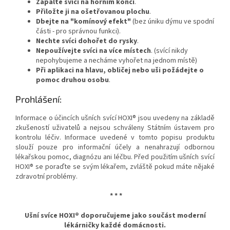
Zapalte svíci na horním konci
.
Přiložte ji na ošetřovanou plochu
.
Dbejte na "komínový efekt"
(bez úniku dýmu ve spodní
části - pro správnou funkci).
Nechte svíci dohořet do rysky
.
Nepoužívejte svíci na více místech
. (svící nikdy
nepohybujeme a necháme vyhořet na jednom místě)
Při aplikaci na hlavu, obličej nebo uši požádejte o
pomoc druhou osobu
.
Prohlášení:
Informace o účincích ušních svící HOXI® jsou uvedeny na základě
zkušeností uživatelů a nejsou schváleny Státním ústavem pro
kontrolu léčiv. Informace uvedené v tomto popisu produktu
slouží pouze pro informační účely a nenahrazují odbornou
lékařskou pomoc, diagnózu ani léčbu. Před použitím ušních svící
HOXI® se poraďte se svým lékařem, zvláště pokud máte nějaké
zdravotní problémy.
* * *
Ušní svíce HOXI® doporučujeme
jako součást moderní
lékárničky každé domácnosti.