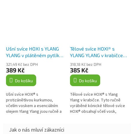
Ušní svíce HOXI s YLANG
Tělové svíce HOXI® s
YLANG v plátěném pytlíku
YLANG YLANG v krabičce
10ks
10ks
321,49 Kč bez DPH
318,18 Kč bez DPH
389 Kč
385 Kč
Do košíku
Do košíku
Ušní svíce HOXI® s
Tělové svíce HOXI® s Ylang
protizánětlivou kurkumou,
Ylang v krabičce. Tyto ručně
včelím voskem a esenciálním
vyráběné kónické tělové svíce
olejem Ylang Ylang jsou ručně a
HOXI® obsahují včelí vosk,
s láskou vyráběné v České
protizánětlivou kurkumu a
republice z kvalitních přírodních
esenciální olej Ylang Ylang s...
materiálů....