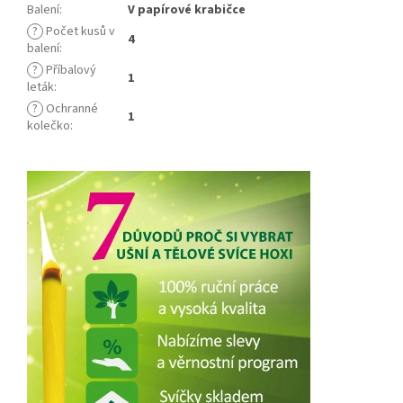
Balení
:
V papírové krabičce
?
Počet kusů v
4
balení
:
?
Příbalový
1
leták
:
?
Ochranné
1
kolečko
: