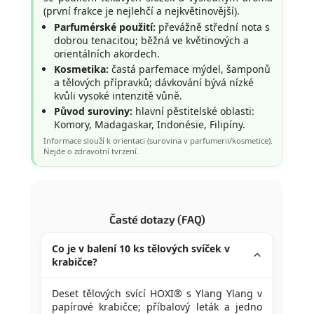
(první frakce je nejlehčí a nejkvětinovější).
Parfumérské použití:
převážně střední nota s
dobrou tenacitou; běžná ve květinových a
orientálních akordech.
Kosmetika:
častá parfemace mýdel, šamponů
a tělových přípravků; dávkování bývá nízké
kvůli vysoké intenzitě vůně.
Původ suroviny:
hlavní pěstitelské oblasti:
Komory, Madagaskar, Indonésie, Filipíny.
Informace slouží k orientaci (surovina v parfumerii/kosmetice).
Nejde o zdravotní tvrzení.
Časté dotazy (FAQ)
Co je v balení 10 ks tělových svíček v
krabičce?
Deset tělových svící HOXI® s Ylang Ylang v
papírové krabičce; příbalový leták a jedno