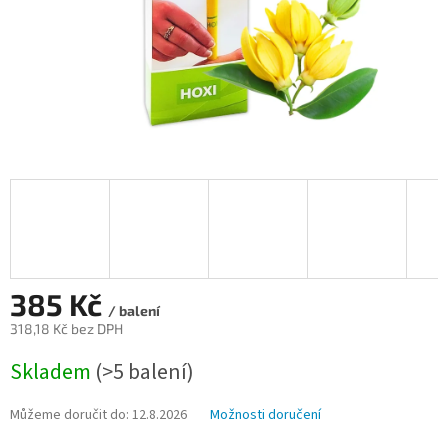
385 Kč
/ balení
318,18 Kč bez DPH
Měrná
Skladem
(>5 balení)
cena:
Můžeme doručit do:
12.8.2026
Možnosti doručení