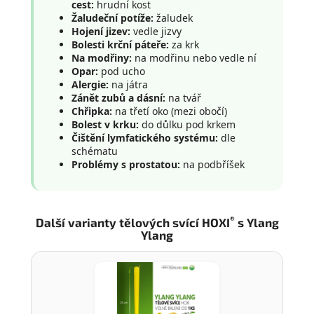
cest:
hrudní kost
Žaludeční potíže:
žaludek
Hojení jizev:
vedle jizvy
Bolesti krční páteře:
za krk
Na modřiny:
na modřinu nebo vedle ní
Opar:
pod ucho
Alergie:
na játra
Zánět zubů a dásní:
na tvář
Chřipka:
na třetí oko (mezi obočí)
Bolest v krku:
do důlku pod krkem
Čištění lymfatického systému:
dle
schématu
Problémy s prostatou:
na podbříšek
®
Další varianty tělových svící HOXI
s Ylang
Ylang