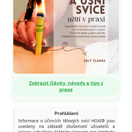
Zobrazit články, návody a tipy z
praxe
Prohlášení:
Informace o účincích tělových svící HOXI® jsou
uvedeny na základě zkušeností uživatelů a
nejsou schváleny Státním ústavem pro kontrolu