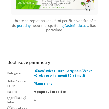
Chcete se zeptat na konkrétní použití? Napište nám
do
poradny
nebo si projděte
nejčastější dotazy
. Rádi
poradíme.
Doplňkové parametry
Tělové svíce HOXI® – originální česká
Kategorie
:
výroba pro harmonii těla i mysli
Tělové svíce
Ylang Ylang
HOXI
:
Balení
:
V papírové krabičce
?
Příbalový
1
leták
:
?
Počet ks v