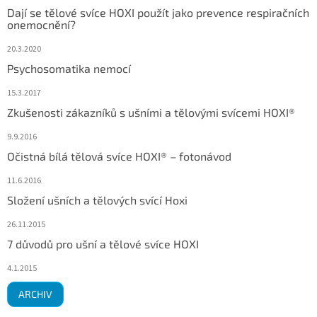
Dají se tělové svíce HOXI použít jako prevence respiračních
onemocnění?
20.3.2020
Psychosomatika nemocí
15.3.2017
Zkušenosti zákazníků s ušními a tělovými svícemi HOXI®
9.9.2016
Očistná bílá tělová svíce HOXI® – fotonávod
11.6.2016
Složení ušních a tělových svící Hoxi
26.11.2015
7 důvodů pro ušní a tělové svíce HOXI
4.1.2015
ARCHIV