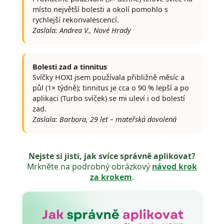
místo největší bolesti a okolí pomohlo s
rychlejší rekonvalescencí.
Zaslala: Andrea V., Nové Hrady
Bolesti zad a tinnitus
Svíčky HOXI jsem používala přibližně měsíc a
půl (1× týdně); tinnitus je cca o 90 % lepší a po
aplikaci (Turbo svíček) se mi uleví i od bolestí
zad.
Zaslala: Barbora, 29 let – mateřská dovolená
Nejste si jisti, jak svíce správně aplikovat?
Mrkněte na podrobný obrázkový
návod krok
za krokem
.