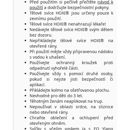
Před použitím si pečlivě přečtěte
návod k
použití
a dodržujte bezpečnostní pokyny.
Tělové svíce HOXI® jsou určeny pouze k
zevnímu použití.
Tělové svíce HOXI® nenahrazují lékaře!
Nedávejte tělové svíce HOXI® svým dětem
bez dozoru.
Nepřikládejte tělové svíce HOXI® na
otevřené rány.
Při použití mějte vždy připravenou nádobu
s vodou k uhašení.
Používejte ochranný kroužek proti
odpadnutí vyhořelé části.
Používejte vždy s pomocí druhé osoby,
pokud si nejste jisti bezpečností či
aplikací.
Přikládejte kolmo na ošetřovanou plochu.
Nevhodné pro děti do 3 let.
Těhotným ženám neaplikovat na trup.
Nepoužívat v oblasti srdce, na sliznice
nebo otevřené rány.
Chraňte oblečení a ochlupení před
otevřeným ohněm.
Svíčky s včelím voskem (a s EO Ylang