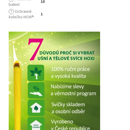
10
balení
:
?
Ochranné
1
kolečko HOXI®
: