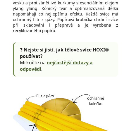
vosku a protizánětlivé kurkumy s esenciálním olejem
ylang ylang. Kónický tvar a optimalizovaná délka
napomáhají co nejlepšímu efektu. Každá svíce má
ochranný filtr z gázy. Papírová krabička chrání svíce
při skladování i přepravě a je vyrobena z
recyklovaného papíru.
❓
Nejste si jistí, jak tělové svíce HOXI®
používat?
Mrkněte na
nejčastější dotazy a
odpovědi
.