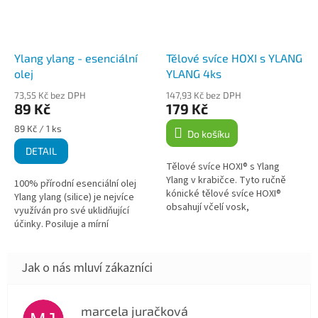
Ylang ylang - esenciální
Tělové svíce HOXI s YLANG
olej
YLANG 4ks
73,55 Kč bez DPH
147,93 Kč bez DPH
89 Kč
179 Kč
Měrná
89 Kč / 1 ks
Do košíku
cena:
DETAIL
Tělové svíce HOXI® s Ylang
Ylang v krabičce. Tyto ručně
100% přírodní esenciální olej
kónické tělové svíce HOXI®
Ylang ylang (silice) je nejvíce
obsahují včelí vosk,
využíván pro své uklidňující
protizánětlivou kurkumu a
účinky. Posiluje a mírní
esenciální olej Ylang Ylang s
chronické bolesti hlavy a má
příjemnou sladkou...
mírně antiseptický účinek.
Ylang...
marcela juračková