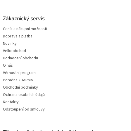
á
p
a
Zákaznický servis
t
Ceník a nákupní možnosti
í
Doprava a platba
Novinky
Velkoobchod
Hodnocení obchodu
O nás
Věrnostní program
Poradna ZDARMA
Obchodní podmínky
Ochrana osobních údajů
Kontakty
Odstoupení od smlouvy