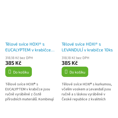
Tělové svíce HOXI® s
Tělové svíce HOXI® s
EUCALYPTEM v krabičce
LEVANDULÍ v krabičce 10ks
10ks
318,18 Kč bez DPH
318,18 Kč bez DPH
385 Kč
385 Kč
Do košíku
Do košíku
Tělové svíce HOXI® s
Tělové svíce HOXI® s kurkumou,
EUCALYPTEM v krabičce jsou
včelím voskem a Levandulí jsou
ručně vyráběné z čistě
ručně a s láskou vyráběné v
přírodních materiálů. Kombinují
České republice z kvalitních
včelí vosk, 100% bavlněné
přírodních materiálů v papírové
plátno a kurkumu s esenciálním
krabičce. Jsou vhodné pro...
olejem eukalyptu....
Z