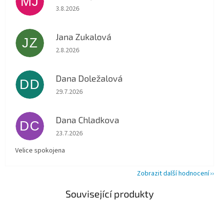
MJ
Hodnocení obchodu je 5 z 5 hvězdiček.
3.8.2026
Jana Zukalová
JZ
Hodnocení obchodu je 5 z 5 hvězdiček.
2.8.2026
Dana Doležalová
DD
Hodnocení obchodu je 5 z 5 hvězdiček.
29.7.2026
Dana Chladkova
DC
Hodnocení obchodu je 5 z 5 hvězdiček.
23.7.2026
Velice spokojena
Zobrazit další hodnocení
Související produkty