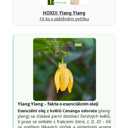
HOXI® Ylang Ylang
10 ks v plátěném pytlíku
Ylang Ylang – fakta o esenciálním oleji
Esenciální olej z květů Cananga odorata
(ylang-
ylang) se získává parní destilací čerstvých květů.
V praxi se setkáte s frakcemi
Extra, I, II, III
– liší
se podílem těkavých složek a výsledným aroma