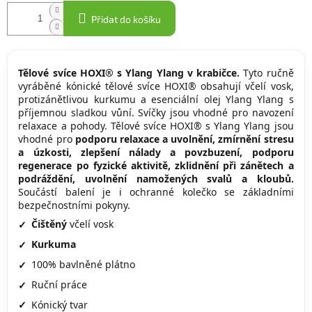
Přidat do košíku
Tělové svíce HOXI® s Ylang Ylang v krabičce.
Tyto ručně
vyráběné kónické tělové svíce HOXI® obsahují včelí vosk,
protizánětlivou kurkumu a esenciální olej Ylang Ylang s
příjemnou sladkou vůní. Svíčky jsou vhodné pro navození
relaxace a pohody. Tělové svíce HOXI® s Ylang Ylang jsou
vhodné pro
podporu relaxace a uvolnění, zmírnění stresu
a úzkosti, zlepšení nálady a povzbuzení, podporu
regenerace po fyzické aktivitě, zklidnění při zánětech a
podráždění, uvolnění namožených svalů a kloubů.
Součástí balení je i ochranné kolečko se základními
bezpečnostními pokyny.
Čištěný
včelí vosk
Kurkuma
100% bavlněné plátno
Ruční práce
Kónický tvar