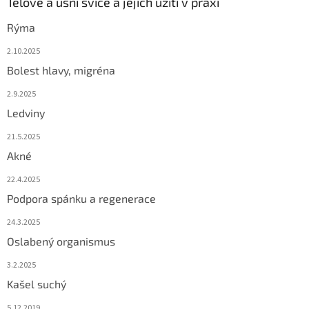
Tělové a ušní svíce a jejich užití v praxi
Rýma
2.10.2025
Bolest hlavy, migréna
2.9.2025
Ledviny
21.5.2025
Akné
22.4.2025
Podpora spánku a regenerace
24.3.2025
Oslabený organismus
3.2.2025
Kašel suchý
5.12.2019