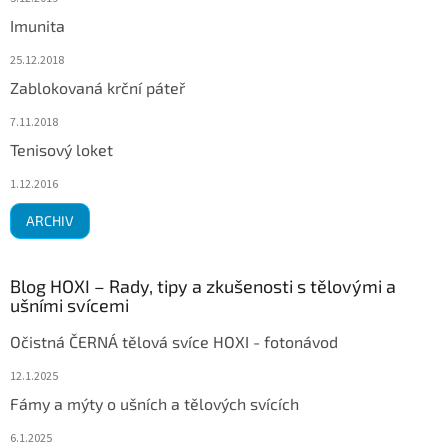
Imunita
25.12.2018
Zablokovaná krční páteř
7.11.2018
Tenisový loket
1.12.2016
ARCHIV
Blog HOXI – Rady, tipy a zkušenosti s tělovými a
ušními svícemi
Očistná ČERNÁ tělová svíce HOXI - fotonávod
12.1.2025
Fámy a mýty o ušních a tělových svících
6.1.2025