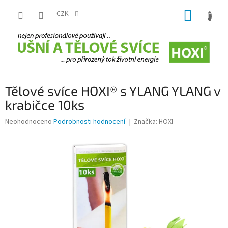
Přejít
NÁKUP
na
CZK
obsah
KOŠÍK
Tělové svíce HOXI® s YLANG YLANG v
krabičce 10ks
Průměrné
Neohodnoceno
Podrobnosti hodnocení
Značka:
HOXI
hodnocení
produktu
je
0,0
z
5
hvězdiček.