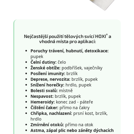
®
Nejčastější použití tělových svící HOXI
a
vhodná místa pro aplikaci:
Poruchy trávení, hubnutí, detoxikace:
pupek
Čelní dutiny:
čelo
Ženské obtíže:
podbříšek, vaječníky
Posílení imunity:
brzlík
Deprese, nervozita:
brzlík, pupek
Snížení horečky:
hrdlo, pupek
Bolesti svalů:
místně
Nespavost:
brzlík, pupek
Hemeroidy:
konec zad - páteře
Čištění čaker:
přímo na čakry
Chřipka, nachlazení:
prsní kost, brzlík,
hrdlo
Zmírnění otoků:
přímo na otok
Astma, zápal plic nebo záněty dýchacích