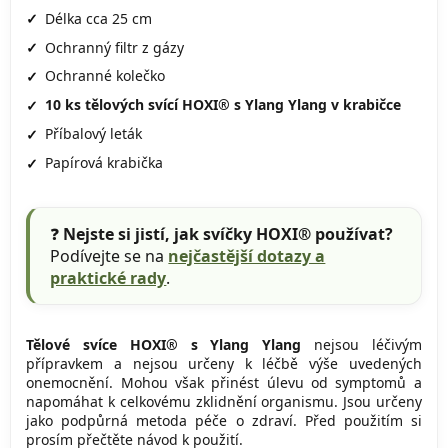
Délka cca 25 cm
Ochranný filtr z gázy
Ochranné kolečko
10 ks tělových svící HOXI® s Ylang Ylang v krabičce
Příbalový leták
Papírová krabička
❓
Nejste si jistí, jak svíčky HOXI® používat?
Podívejte se na
nejčastější dotazy a
praktické rady
.
Tělové svíce HOXI® s Ylang Ylang
nejsou léčivým
přípravkem a nejsou určeny k léčbě výše uvedených
onemocnění. Mohou však přinést úlevu od symptomů a
napomáhat k celkovému zklidnění organismu. Jsou určeny
jako podpůrná metoda péče o zdraví. Před použitím si
prosím přečtěte návod k použití.