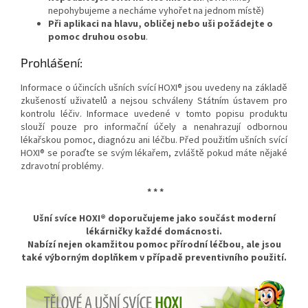
nepohybujeme a necháme vyhořet na jednom místě)
Při aplikaci na hlavu, obličej nebo uši požádejte o
pomoc druhou osobu
.
Prohlášení:
Informace o účincích ušních svící HOXI® jsou uvedeny na základě
zkušeností uživatelů a nejsou schváleny Státním ústavem pro
kontrolu léčiv. Informace uvedené v tomto popisu produktu
slouží pouze pro informační účely a nenahrazují odbornou
lékařskou pomoc, diagnózu ani léčbu. Před použitím ušních svící
HOXI® se poraďte se svým lékařem, zvláště pokud máte nějaké
zdravotní problémy.
* * *
Ušní svíce HOXI® doporučujeme
jako součást moderní
lékárničky každé domácnosti.
Nabízí nejen okamžitou pomoc přírodní léčbou, ale jsou
také výborným doplňkem v případě preventivního použití.