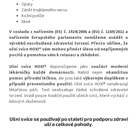
Opary
Zánět trojklanného nervu
Kožní potíže
Akné
V souladu s nařízením (ES) č. 1924/2006 a (EU) č. 1169/2011 a
nařízením Evropského parlamentu nemůžeme uvádět u
výrobků neschválená zdravotní tvrzení.
Přesto věříme, že
ušní svíce HOXI® vám mohou přinést úlevu od nepříjemných
pocitů a pomohou vám k relaxaci a zklidnění.
Ušní svíce HOXI®
doporučujeme jako
součást moderní
lékárničky každé domácnosti.
Nabízí nejen
okamžitou
pomoc přírodní léčbou
, ale jsou také
výborným doplňkem v
případě preventivního použití.
Ušní svíce HOXI® nenahrazují
lékařskou péči. Text neobsahuje žádná schválená zdravotní
tvrzení. Uvádí pouze tradiční použití ušních svící, které vychází z
lidových zkušeností.
Ušní svíce se používají po staletí pro podporu zdraví
uší a celkové pohody.