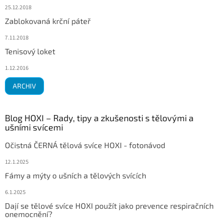
25.12.2018
Zablokovaná krční páteř
7.11.2018
Tenisový loket
1.12.2016
ARCHIV
Blog HOXI – Rady, tipy a zkušenosti s tělovými a
ušními svícemi
Očistná ČERNÁ tělová svíce HOXI - fotonávod
12.1.2025
Fámy a mýty o ušních a tělových svících
6.1.2025
Dají se tělové svíce HOXI použít jako prevence respiračních
onemocnění?