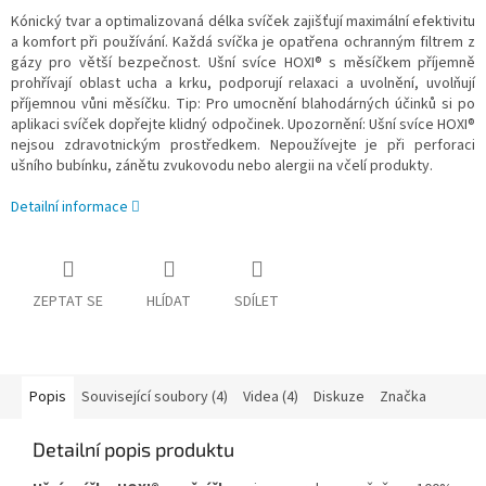
Kónický tvar a optimalizovaná délka svíček zajišťují maximální efektivitu
a komfort při používání. Každá svíčka je opatřena ochranným filtrem z
gázy pro větší bezpečnost. Ušní svíce
HOXI®
s měsíčkem příjemně
prohřívají oblast ucha a krku, podporují relaxaci a uvolnění, uvolňují
příjemnou vůni měsíčku. Tip: Pro umocnění blahodárných účinků si po
aplikaci svíček dopřejte klidný odpočinek. Upozornění: Ušní svíce HOXI®
nejsou zdravotnickým prostředkem. Nepoužívejte je při perforaci
ušního bubínku, zánětu zvukovodu nebo alergii na včelí produkty.
Detailní informace
ZEPTAT SE
HLÍDAT
SDÍLET
Popis
Související soubory (4)
Videa (4)
Diskuze
Značka
Detailní popis produktu