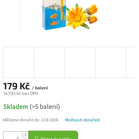
179 Kč
/ balení
147,93 Kč bez DPH
Měrná
Skladem
(>5 balení)
cena:
Můžeme doručit do:
12.8.2026
Možnosti doručení
Přidat do košíku