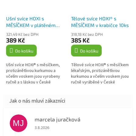
Ušní svíce HOXI s
Tělové svíce HOXI® s
MĚSÍČKEM v plátěném
MĚSÍČKEM v krabičce 10ks
pytlíku 10ks
321,49 Kč bez DPH
318,18 Kč bez DPH
389 Kč
385 Kč
Do košíku
Do košíku
Ušní svíce HOXI® s měsíčkem,
Tělové svíce HOXI® s měsíčkem
protizánětlivou kurkumou a
lékařským, protizánětlivou
včelím voskem jsou vyrobeny
kurkumou a včelím voskem jsou
ručně a s láskou v České
ručně vyráběné v České
republice. Jsou určeny k
republice s důrazem na kvalitu a
zevnímu použití a nabízí řadu...
tradici. Nejčastější možné...
marcela juračková
MJ
Hodnocení obchodu je 5 z 5 hvězdiček.
3.8.2026