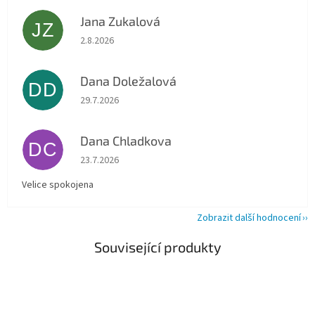
Jana Zukalová
JZ
Hodnocení obchodu je 5 z 5 hvězdiček.
2.8.2026
Dana Doležalová
DD
Hodnocení obchodu je 5 z 5 hvězdiček.
29.7.2026
Dana Chladkova
DC
Hodnocení obchodu je 5 z 5 hvězdiček.
23.7.2026
Velice spokojena
Zobrazit další hodnocení
Související produkty