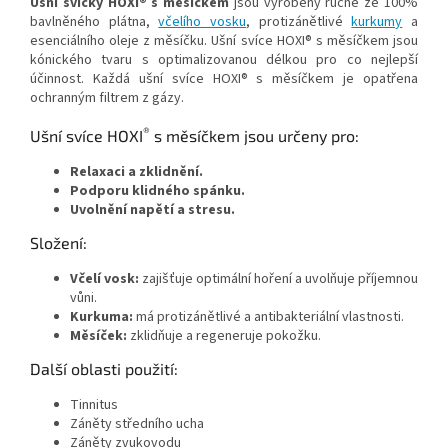
Ušní svíčky HOXI® s měsíčkem
jsou vyrobeny ručně ze 100%
bavlněného plátna,
včelího vosku
, protizánětlivé
kurkumy
a
esenciálního oleje z měsíčku. Ušní svíce HOXI® s měsíčkem jsou
kónického tvaru s optimalizovanou délkou pro co nejlepší
účinnost. Každá ušní svíce HOXI® s měsíčkem je opatřena
ochranným filtrem z gázy.
®
Ušní svíce HOXI
s měsíčkem jsou určeny pro:
Relaxaci a zklidnění.
Podporu klidného spánku.
Uvolnění napětí a stresu.
Složení:
Včelí vosk:
zajišťuje optimální hoření a uvolňuje příjemnou
vůni.
Kurkuma:
má protizánětlivé a antibakteriální vlastnosti.
Měsíček:
zklidňuje a regeneruje pokožku.
Další oblasti použití:
Tinnitus
Záněty středního ucha
Záněty zvukovodu