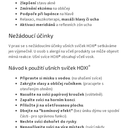
Zlepšení
stavu akné
Zmírnění ekzému
na obličeji
Podpoře při lupénce
na hlavě
Relaxaci, muzikoterapii,
masáži hlavy či ucha
Aktivaci meridiánů
a reflexních zón ucha
Nežádoucí účinky
V praxi se s nežádoucími účinky ušních svíček HOXI® setkáváme
jen výjimečně. U osob s alergií na včelí produkty se může objevit
mírná reakce. Ušní svíce HOXI® obsahují včelí vosk.
®
Návod k použití ušních svíček HOXI
Připravte si misku s vodou
. (na uhašení svíce)
Zakryjte vlasy a obličej ručníkem
. (pracujete s
otevřeným ohněm)
Nasuňte na svíci papírový kroužek
(volitelně).
Zapalte svíci na horním konci
.
Přiložte ji na ošetřovanou plochu
.
Dbejte na "komínový efekt"
(bez úniku dýmu ve spodní
části - pro správnou funkci).
Nechte svíci dohořet do rysky
.
Nepoužívejte svíci na více místech
. (svící nikdy