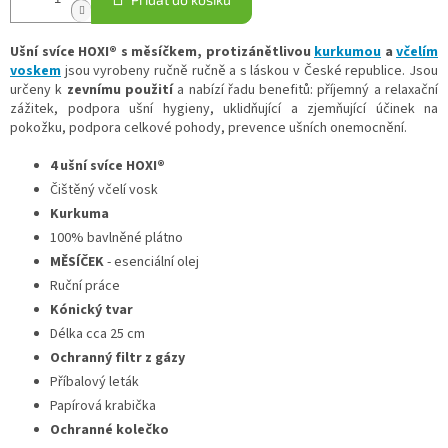
Ušní svíce HOXI® s měsíčkem, protizánětlivou
kurkumou
a
včelím
voskem
jsou vyrobeny ručně ručně a s láskou v České republice. Jsou
určeny k
zevnímu použití
a nabízí řadu benefitů: příjemný a relaxační
zážitek, podpora ušní hygieny, uklidňující a zjemňující účinek na
pokožku, podpora celkové pohody, prevence ušních onemocnění.
4 ušní svíce HOXI®
Čištěný
včelí
vosk
Kurkuma
100
%
bavlněné
plátno
MĚSÍČEK
- esenciální olej
Ruční
práce
Kónický tvar
Délka
cca 25 cm
Ochranný filtr z gázy
Příbalový leták
Papírová krabička
Ochranné kolečko