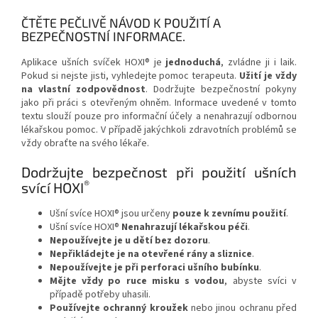
ČTĚTE PEČLIVĚ NÁVOD K POUŽITÍ A
BEZPEČNOSTNÍ INFORMACE.
Aplikace ušních svíček HOXI® je
jednoduchá
, zvládne ji i laik.
Pokud si nejste jisti, vyhledejte pomoc terapeuta.
Užití je vždy
na vlastní zodpovědnost
. Dodržujte bezpečnostní pokyny
jako při práci s otevřeným ohněm. Informace uvedené v tomto
textu slouží pouze pro informační účely a nenahrazují odbornou
lékařskou pomoc. V případě jakýchkoli zdravotních problémů se
vždy obraťte na svého lékaře.
Dodržujte bezpečnost při použití ušních
®
svící HOXI
Ušní svíce HOXI® jsou určeny
pouze k zevnímu použití
.
Ušní svíce HOXI®
Nenahrazují lékařskou péči
.
Nepoužívejte je u dětí bez dozoru
.
Nepřikládejte je na otevřené rány a sliznice
.
Nepoužívejte je při perforaci ušního bubínku
.
Mějte vždy po ruce misku s vodou
, abyste svíci v
případě potřeby uhasili.
Používejte ochranný kroužek
nebo jinou ochranu před