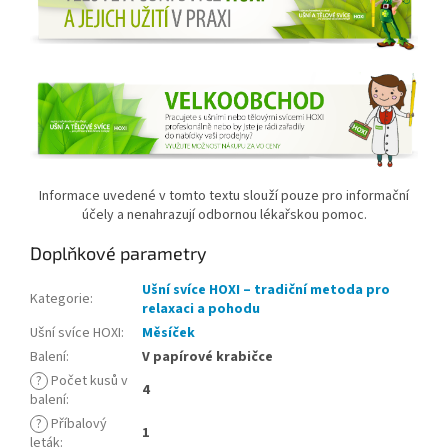
Informace uvedené v tomto textu slouží pouze pro informační
účely a nenahrazují odbornou lékařskou pomoc.
Doplňkové parametry
Ušní svíce HOXI – tradiční metoda pro
Kategorie
:
relaxaci a pohodu
Ušní svíce HOXI
:
Měsíček
Balení
:
V papírové krabičce
?
Počet kusů v
4
balení
:
?
Příbalový
1
leták
: