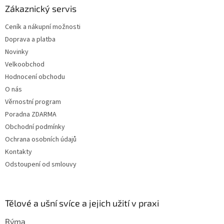
a
Zákaznický servis
t
Ceník a nákupní možnosti
í
Doprava a platba
Novinky
Velkoobchod
Hodnocení obchodu
O nás
Věrnostní program
Poradna ZDARMA
Obchodní podmínky
Ochrana osobních údajů
Kontakty
Odstoupení od smlouvy
Tělové a ušní svíce a jejich užití v praxi
Rýma