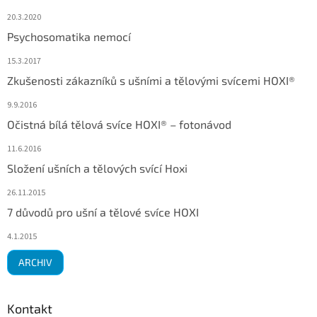
20.3.2020
Psychosomatika nemocí
15.3.2017
Zkušenosti zákazníků s ušními a tělovými svícemi HOXI®
9.9.2016
Očistná bílá tělová svíce HOXI® – fotonávod
11.6.2016
Složení ušních a tělových svící Hoxi
26.11.2015
7 důvodů pro ušní a tělové svíce HOXI
4.1.2015
ARCHIV
Kontakt