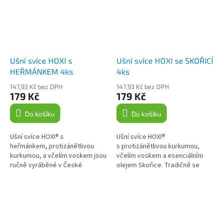
Ušní svíce HOXI s
Ušní svíce HOXI se SKOŘICÍ
HEŘMÁNKEM 4ks
4ks
147,93 Kč bez DPH
147,93 Kč bez DPH
179 Kč
179 Kč
Do košíku
Do košíku
Ušní svíce HOXI® s
Ušní svíce HOXI®
heřmánkem, protizánětlivou
s protizánětlivou kurkumou,
kurkumou, a včelím voskem jsou
včelím voskem a esenciálním
ručně vyráběné v České
olejem Skořice. Tradičně se
republice z kvalitních přírodních
používají k ušní hygieně a
materiálů. Nabízí příjemnou
relaxaci. Mohou se používat k
relaxaci a...
čištění ucha,...
Z
á
p