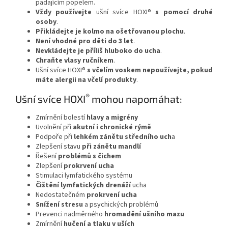
padajícím popelem.
Vždy používejte
ušní svíce HOXI®
s pomocí druhé
osoby
.
Přikládejte je kolmo na ošetřovanou plochu
.
Není vhodné pro děti do 3 let
.
Nevkládejte je příliš hluboko do ucha
.
Chraňte vlasy ručníkem
.
Ušní svíce HOXI®
s včelím voskem nepoužívejte, pokud
máte alergii na včelí produkty
.
®
Ušní svíce HOXI
mohou napomáhat:
Zmírnění bolestí
hlavy a migrény
Uvolnění při
akutní i chronické rýmě
Podpoře při
lehkém zánětu středního uch
a
Zlepšení stavu
při zánětu mandlí
Řešení
problémů s čichem
Zlepšení
prokrvení ucha
Stimulaci lymfatického systému
Čištění lymfatických drenáží
ucha
Nedostatečném
prokrvení ucha
Snížení stresu
a psychických problémů
Prevenci nadměrného
hromadění ušního mazu
Zmírnění
hučení a tlaku v uších