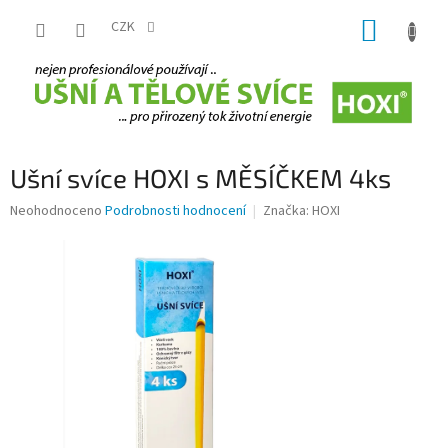
Přejít
NÁKUP
na
CZK
obsah
KOŠÍK
Ušní svíce HOXI s MĚSÍČKEM 4ks
Průměrné
Neohodnoceno
Podrobnosti hodnocení
Značka:
HOXI
hodnocení
produktu
je
0,0
z
5
hvězdiček.