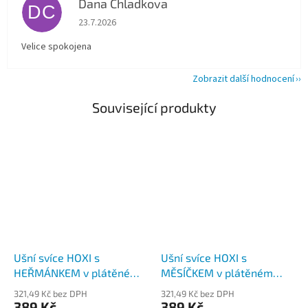
Dana Chladkova
DC
Hodnocení obchodu je 5 z 5 hvězdiček.
23.7.2026
Velice spokojena
Zobrazit další hodnocení
Související produkty
Ušní svíce HOXI s
Ušní svíce HOXI s
HEŘMÁNKEM v plátěném
MĚSÍČKEM v plátěném
pytlíku 10ks
pytlíku 10ks
321,49 Kč bez DPH
321,49 Kč bez DPH
389 Kč
389 Kč