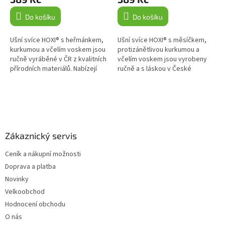
Do košíku
Do košíku
Ušní svíce HOXI® s heřmánkem,
Ušní svíce HOXI® s měsíčkem,
kurkumou a včelím voskem jsou
protizánětlivou kurkumou a
ručně vyráběné v ČR z kvalitních
včelím voskem jsou vyrobeny
přírodních materiálů. Nabízejí
ručně a s láskou v České
příjemnou relaxaci a podporu
republice. Jsou určeny k
ušní hygieny....
zevnímu použití a nabízí řadu...
Z
á
p
a
Zákaznický servis
t
Ceník a nákupní možnosti
í
Doprava a platba
Novinky
Velkoobchod
Hodnocení obchodu
O nás