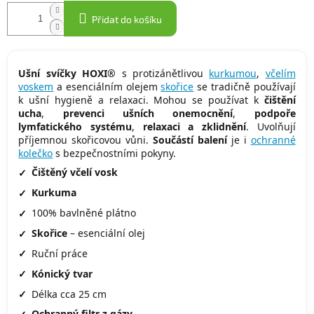
Přidat do košíku
Ušní svíčky HOXI®
s protizánětlivou
kurkumou
,
včelím
voskem
a esenciálním olejem
skořice
se tradičně používají
k ušní hygieně a relaxaci. Mohou se používat k
čištění
ucha
,
prevenci ušních onemocnění
,
podpoře
lymfatického systému
,
relaxaci a zklidnění
. Uvolňují
příjemnou skořicovou vůni.
Součástí balení
je i
ochranné
kolečko
s bezpečnostními pokyny.
Čištěný včelí vosk
Kurkuma
100% bavlněné plátno
Skořice
– esenciální olej
Ruční práce
Kónický tvar
Délka cca 25 cm
Ochranný filtr z gázy