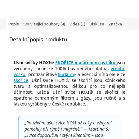
Popis
Související soubory (4)
Videa (1)
Diskuze
Značka
Detailní popis produktu
Ušní svíčky
HOXI®
SKOŘICE v plátěném pytlíku
jsou
vyrobeny ručně ze 100% bavlněného plátna,
včelího
vosku
, protizánětlivé
kurkumy
a esenciálního oleje ze
skořice
. Ušní svíce HOXI® se skořicí jsou kónického
tvaru s optimalizovanou délkou pro co nejlepší
účinnost. Každá ušní svíce HOXI® se skořicí je
opatřena ochranným filtrem z gázy. Jsou ručně a s
láskou vyráběny v České republice.
„Používám ušní svíce HOXI už roky a vždy mi
pomohly při rýmě i migréně.“ — Martina S.
„Svíce doporučuji i svým klientům – jsou