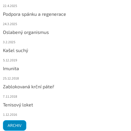
22.4.2025
Podpora spánku a regenerace
24.3.2025
Oslabený organismus
3.2.2025
Kašel suchý
5.12.2019
Imunita
25.12.2018
Zablokovaná krční páteř
7.11.2018
Tenisový loket
1.12.2016
ARCHIV