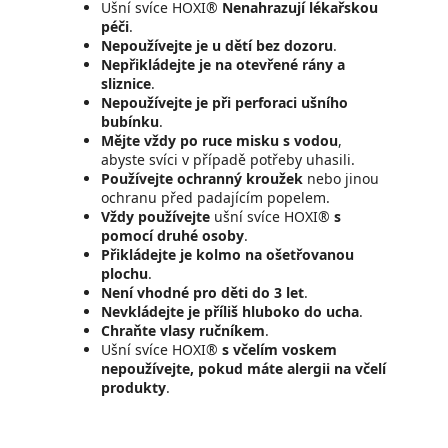
Ušní svíce HOXI®
Nenahrazují lékařskou
péči
.
Nepoužívejte je u dětí bez dozoru
.
Nepřikládejte je na otevřené rány a
sliznice
.
Nepoužívejte je při perforaci ušního
bubínku
.
Mějte vždy po ruce misku s vodou
,
abyste svíci v případě potřeby uhasili.
Používejte ochranný kroužek
nebo jinou
ochranu před padajícím popelem.
Vždy používejte
ušní svíce HOXI®
s
pomocí druhé osoby
.
Přikládejte je kolmo na ošetřovanou
plochu
.
Není vhodné pro děti do 3 let
.
Nevkládejte je příliš hluboko do ucha
.
Chraňte vlasy ručníkem
.
Ušní svíce HOXI®
s včelím voskem
nepoužívejte, pokud máte alergii na včelí
produkty
.