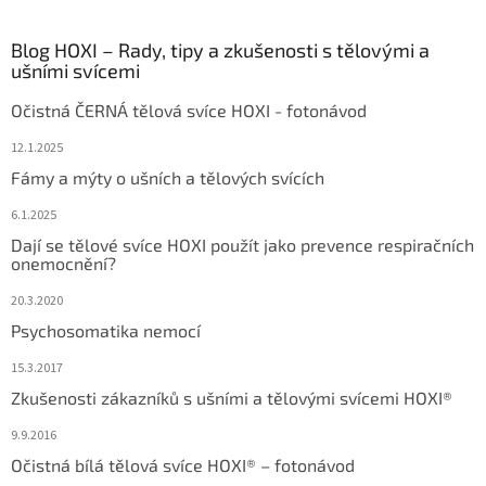
Blog HOXI – Rady, tipy a zkušenosti s tělovými a
ušními svícemi
Očistná ČERNÁ tělová svíce HOXI - fotonávod
12.1.2025
Fámy a mýty o ušních a tělových svících
6.1.2025
Dají se tělové svíce HOXI použít jako prevence respiračních
onemocnění?
20.3.2020
Psychosomatika nemocí
15.3.2017
Zkušenosti zákazníků s ušními a tělovými svícemi HOXI®
9.9.2016
Očistná bílá tělová svíce HOXI® – fotonávod