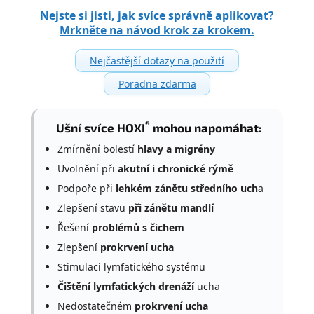
Nejste si jisti, jak svíce správně aplikovat?
Mrkněte na návod krok za krokem.
Nejčastější dotazy na použití
Poradna zdarma
®
Ušní svíce HOXI
mohou napomáhat:
Zmírnění bolestí
hlavy a migrény
Uvolnění při
akutní i chronické rýmě
Podpoře při
lehkém zánětu středního uch
a
Zlepšení stavu
při zánětu mandlí
Řešení
problémů s čichem
Zlepšení
prokrvení ucha
Stimulaci lymfatického systému
Čištění lymfatických drenáží
ucha
Nedostatečném
prokrvení ucha