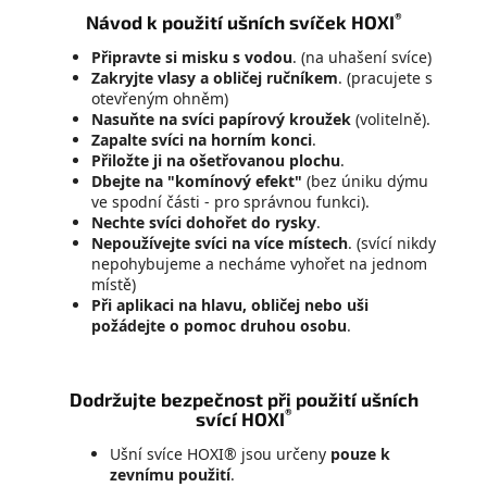
®
Návod k použití ušních svíček HOXI
Připravte si misku s vodou
. (na uhašení svíce)
Zakryjte vlasy a obličej ručníkem
. (pracujete s
otevřeným ohněm)
Nasuňte na svíci papírový kroužek
(volitelně).
Zapalte svíci na horním konci
.
Přiložte ji na ošetřovanou plochu
.
Dbejte na "komínový efekt"
(bez úniku dýmu
ve spodní části - pro správnou funkci).
Nechte svíci dohořet do rysky
.
Nepoužívejte svíci na více místech
. (svící nikdy
nepohybujeme a necháme vyhořet na jednom
místě)
Při aplikaci na hlavu, obličej nebo uši
požádejte o pomoc druhou osobu
.
Dodržujte bezpečnost při použití ušních
®
svící HOXI
Ušní svíce HOXI® jsou určeny
pouze k
zevnímu použití
.