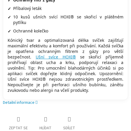
Příbalový leták
10 kusů ušních svící HOXI® se skořicí v plátěném
pytlíku
Ochranné kolečko
Kónický tvar a optimalizovaná délka svíček zajišťují
maximální efektivitu a komfort při používání. Každá svíčka
je opatřena ochranným filtrem z gázy pro větší
bezpečnost.
Ušní svíce HOXI®
se skořicí příjemně
prohřívají oblast ucha a krku, podporují relaxaci a
uvolnění. Tip: Pro umocnění blahodárných účinků si po
aplikaci svíček dopřejte klidný odpočinek. Upozornění:
Ušní svíce HOXI® nejsou zdravotnickým prostředkem.
Nepoužívejte je při perforaci ušního bubínku, zánětu
zvukovodu nebo alergii na včelí produkty.
Detailní informace
ZEPTAT SE
HLÍDAT
SDÍLET