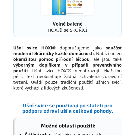
Volně balené
HOXI® se SKOŘICÍ
Ušní svíce HOXI®
doporučujeme jako
součást
moderní lékárničky každé domácnosti.
Nabízí nejen
okamžitou pomoc přírodní léčbou
, ale jsou také
výborným doplňkem v případě preventivního
použití.
Ušní svíce HOXI® nenahrazují lékařskou
péči. Text neobsahuje žádná schválená zdravotní
tvrzení. Uvádí pouze tradiční použití ušních svící,
které vychází z lidových zkušeností.
Ušní svíce se používají po staletí pro
podporu zdraví uší a celkové pohody.
Možné oblasti použití:
Čištění ucha:
Ušní svíce napomáhají k