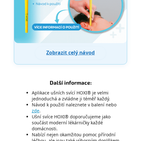
Zobrazit celý návod
Další informace:
Aplikace ušních svící HOXI® je velmi
jednoduchá a zvládne ji téměř každý.
Návod k použití naleznete v balení nebo
zde
.
Ušní svíce HOXI® doporučujeme jako
součást moderní lékárničky každé
domácnosti.
Nabízí nejen okamžitou pomoc přírodní
léčbou, ale jsou také výborným doplňkem