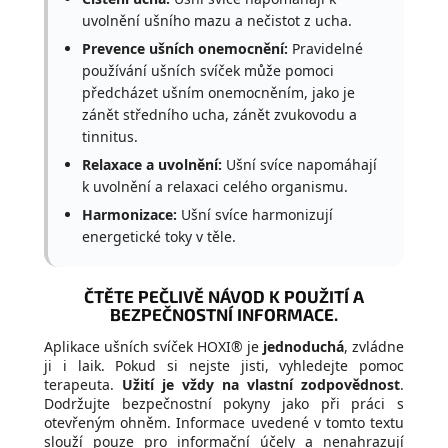
uvolnění ušního mazu a nečistot z ucha.
Prevence ušních onemocnění:
Pravidelné
používání ušních svíček může pomoci
předcházet ušním onemocněním, jako je
zánět středního ucha, zánět zvukovodu a
tinnitus.
Relaxace a uvolnění:
Ušní svíce napomáhají
k uvolnění a relaxaci celého organismu.
Harmonizace:
Ušní svíce harmonizují
energetické toky v těle.
ČTĚTE PEČLIVĚ NÁVOD K POUŽITÍ A
BEZPEČNOSTNÍ INFORMACE.
Aplikace ušních svíček HOXI® je
jednoduchá
, zvládne
ji i laik. Pokud si nejste jisti, vyhledejte pomoc
terapeuta.
Užití je vždy na vlastní zodpovědnost
.
Dodržujte bezpečnostní pokyny jako při práci s
otevřeným ohněm. Informace uvedené v tomto textu
slouží pouze pro informační účely a nenahrazují