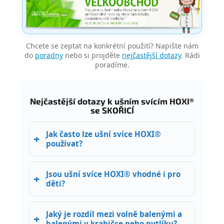
Chcete se zeptat na konkrétní použití? Napište nám
do
poradny
nebo si projděte
nejčastější dotazy
. Rádi
poradíme.
Nejčastější dotazy k ušním svícím HOXI®
se SKOŘICÍ
Jak často lze ušní svíce HOXI®
používat?
Jsou ušní svíce HOXI® vhodné i pro
děti?
Jaký je rozdíl mezi volně balenými a
balenými v krabičce nebo pytlíku?