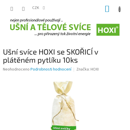
Přejít
NÁKUP
na
CZK
obsah
KOŠÍK
Ušní svíce HOXI se SKOŘICÍ v
plátěném pytlíku 10ks
Průměrné
Neohodnoceno
Podrobnosti hodnocení
Značka:
HOXI
hodnocení
produktu
je
0,0
z
5
hvězdiček.