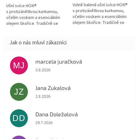
Volně balené ušní svíce HOXI®
Ušní svíce HOXI®
s protizánětlivou kurkumou,
s protizánětlivou kurkumou,
včelím voskem a esenciálním
včelím voskem a esenciálním
olejem Skořice. Tradičně se
olejem Skořice. Tradičně se
používají k ušní hygieně a
používají k ušní hygieně a
relaxaci. Mohou se používat k...
relaxaci. Mohou se používat k
čištění ucha,...
marcela juračková
MJ
Hodnocení obchodu je 5 z 5 hvězdiček.
3.8.2026
Jana Zukalová
JZ
Hodnocení obchodu je 5 z 5 hvězdiček.
2.8.2026
Dana Doležalová
DD
Hodnocení obchodu je 5 z 5 hvězdiček.
29.7.2026