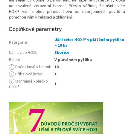
nařízením Evropského parlamentu nemůžeme uvádět u výrobků
neschválená zdravotní tvrzení. Přesto věříme, že ušní svíce
HOXI® vám mohou přinést úlevu od nepříjemných pocitů a
pomohou vám k relaxaci a zklidnění.
Doplňkové parametry
Ušní svíce HOXI® v plátěném pytlíku
Kategorie
:
– 10 ks
Ušní svíce HOXI
:
Skořice
Balení
:
V plátěném pytlíku
?
Počet kusů v balení
:
10
?
Příbalový leták
:
1
?
Ochranné kolečko
1
HOXI®
: