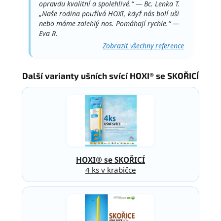
opravdu kvalitní a spolehlivé.“ — Bc. Lenka T.
„Naše rodina používá HOXI, když nás bolí uši
nebo máme zalehlý nos. Pomáhají rychle.“ —
Eva R.
Zobrazit všechny reference
Další varianty ušních svící HOXI® se SKOŘICÍ
HOXI® se SKOŘICÍ
4 ks v krabičce