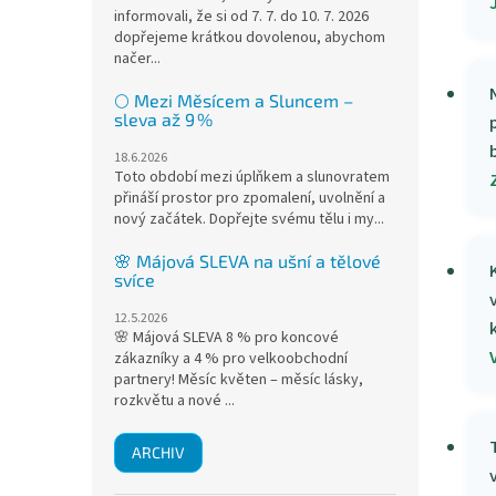
informovali, že si od 7. 7. do 10. 7. 2026
dopřejeme krátkou dovolenou, abychom
načer...
🌕 Mezi Měsícem a Sluncem –
sleva až 9 %
18.6.2026
Toto období mezi úplňkem a slunovratem
přináší prostor pro zpomalení, uvolnění a
nový začátek. Dopřejte svému tělu i my...
🌸 Májová SLEVA na ušní a tělové
svíce
12.5.2026
🌸 Májová SLEVA 8 % pro koncové
zákazníky a 4 % pro velkoobchodní
partnery! Měsíc květen – měsíc lásky,
rozkvětu a nové ...
ARCHIV