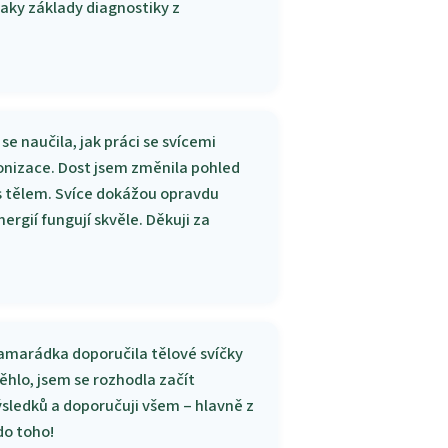
taky základy diagnostiky z
e naučila, jak práci se svícemi
onizace. Dost jsem změnila pohled
i s tělem. Svíce dokážou opravdu
rgií fungují skvěle. Děkuji za
kamarádka doporučila tělové svíčky
běhlo, jsem se rozhodla začít
výsledků a doporučuji všem – hlavně z
 do toho!