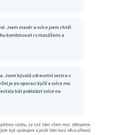
mé. Jsem masér a svíce jsem chtěl
 mohu kombinovat i s masážemi a
a. Jsem bývalá zdravotní sestra v
el je po operaci kyčlí a svíce mu
přestala bát pokládat svíce na
či zpětnou vazbu, za což Vám všem moc děkujeme.
te byli spokojeni a jestli Vám kurz něco přinesl.