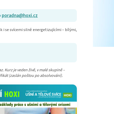
o
poradna@hoxi.cz
ak i se svícemi silně energetizujícími – bílými,
 Kurz je veden živě, v malé skupině –
fikát (zaslán poštou po absolvování).