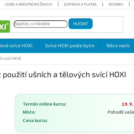
CENÍK A NÁKUPNÍ MOŽNOSTI
DOPRAVA A PLATBA
NOVINKY
HLEDAT
lové svíce HOXI
Svíce HOXI podle bylin
Něco navíc
ch svící HOXI
 použití ušních a tělových svící HOXI
Termín online kurzu:
19. 9
Místo:
Pohodlí vaš
Cena kurzu: