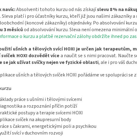
 navíc:
Absolventi tohoto kurzu od nás získají
slevu 8 % na náku
 Sleva platí i pro účastníky kurzu, kteří již jsou našimi zákazníky a
oobchodní (koncové zákazníky) objednávky. Po absolvování kurzu 
u 3 měsíců
od absolvování kurzu. Sleva není omezena minimální o
informace o kurzu a platbě rezervační zálohy obdržíte ihned po zasl
oužití ušních a tělových svící HOXI je určen jak terapeutům, 
í svíček HOXI dozvědět více
a naučit se s nimi pracovat. Naučte s
 se jak užívat svíčky nejen ve fyzické oblasti
, ale i pro váš duch
plikace ušních a tělových svíček HOXI pořádáme ve spolupráci se
kurzu
áklady práce s ušními i tělovými svícemi
iagnostika a rozpoznání příčin potíží
raktické postupy a terapie svícemi HOXI
plikace svíček na akupresurní body
ráce s čakrami, energetickými poli a psychikou
yužití svící v duchovním rozvoji