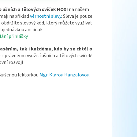
p ušních a tělových svíček HOXI
na našem
 mají například
věrnostní slevy
. Sleva je pouze
obdržíte slevový kód, který můžete využívat
bjednávkou ani jinak.
ání přihlášky.
masérům, tak i každému, kdo by se chtěl o
e správnému využití ušních a tělových svíček!
ovní rozvoj!
 zkušenou lektorkou
Mgr. Klárou Hanzalovou.