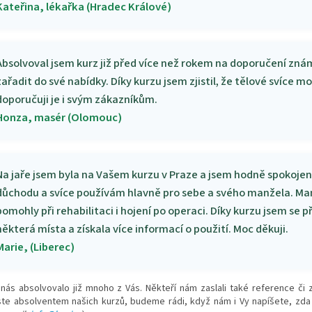
Kateřina, lékařka (Hradec Králové)
Absolvoval jsem kurz již před více než rokem na doporučení zná
zařadit do své nabídky. Díky kurzu jsem zjistil, že tělové svíce
doporučuji je i svým zákazníkům.
Honza, masér (Olomouc)
Na jaře jsem byla na Vašem kurzu v Praze a jsem hodně spokojen
důchodu a svíce používám hlavně pro sebe a svého manžela. Manž
pomohly při rehabilitaci i hojení po operaci. Díky kurzu jsem se 
některá místa a získala více informací o použití. Moc děkuji.
Marie, (Liberec)
 nás absolvovalo již mnoho z Vás. Někteří nám zaslali také reference 
te absolventem našich kurzů, budeme rádi, když nám i Vy napíšete, zda js