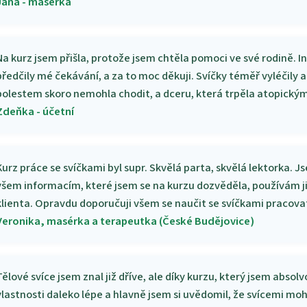
Jana - masérka
Na kurz jsem přišla, protože jsem chtěla pomoci ve své rodině. 
předčily mé čekávání, a za to moc děkuji. Svíčky téměř vyléčily 
bolestem skoro nemohla chodit, a dceru, která trpěla atopick
Zdeňka - účetní
Kurz práce se svíčkami byl supr. Skvělá parta, skvělá lektorka. 
všem informacím, které jsem se na kurzu dozvěděla, používám j
klienta. Opravdu doporučuji všem se naučit se svíčkami pracova
Veronika, masérka a terapeutka (České Budějovice)
Tělové svíce jsem znal již dříve, ale díky kurzu, který jsem absolv
vlastnosti daleko lépe a hlavně jsem si uvědomil, že svícemi 