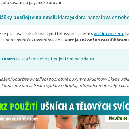
dblokování na psychické úrovni
lášky posílejte na email:
klara@klara-hanzalova.cz
neb
 se pracovat jak s klasickými tělovými svícemi s
včelím voskem
, t
i a barevnými čakrovými svícemi.
Kurz je zakončen certifikátem!
Teams
ke stažení nebo připojení online:
zde >>
lášení obdržíte e-mailem podrobné pokyny a skupinový Skype odkaz.
 dotazů. Součástí jsou výuková skripta, foto/videomateriály a certi