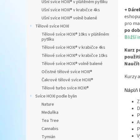
Ušní svíce HOXI® v plátěném pytlíku
n
+ Dárek
Ušní svíce HOXI® v krabičce 4ks
e
eshopu.
Ušní svíce HOXI® volně balené
l
pro mal
Tělové svíce HOXI
po dob
Tělové svíce HOXI® 10ks v plátěném
Bližší 
pytlíku
Tělové svíce HOXI® v krabičce 4ks
Kurz p
Tělové svíce HOXI® v krabičce 10ks
použit
Naučíte
Tělové svíce HOXI® volně balené
Očistné tělové svíce HOXI®
Kurzy a
Čakrové tělové svíce HOXI®
Tělové turbo svíce HOXI®
Náplň 
Svíce HOXI podle bylin
Z
Nature
D
Meduňka
P
Tea Tree
A
P
Cannabis
V
Tymián