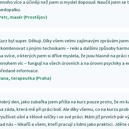
mnoho více a účiněji než jsem si myslel doposud. Naučil jsem se 
nedopalku.
Petr, masér (Prostějov)
Kurz byl super. Děkuji. Díky všem velmi zajímavým zprávám jsem s
zkombinovat s jinými technikami – reiki a dalšími způsoby harm
na svíce, o kterých jsem si dříve myslela, že jsou hlavně na prác
mnohem víc – fungují na všech úrovních a na úrovni psychiky a ene
předané informace.
Jana, terapeutka (Praha)
Dobrý den, jako zubařka jsem přišla na kurz pouze proto, že mi 
na záda, která mě při práci bolí. Ale díky všemu, co na kurzu pro
využívat ušní a tělové svíčky i ve své práci. Mám již prvních pár 
řad nás – lékařů a všem, kteří pracují s lidmi jako praktici. Jděte