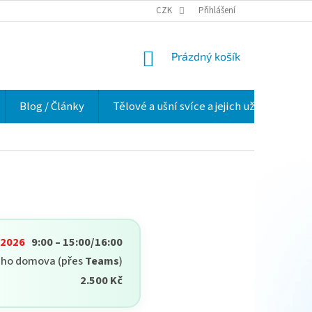
VELKOOBCHOD
HODNOCENÍ OBCHODU
CZK
Přihlášení
O NÁS
VĚRNOSTNÍ 
NÁKUPNÍ
Prázdný košík
KOŠÍK
Blog / Články
Tělové a ušní svíce a jejich užití v praxi
. 2026
9:00 – 15:00/16:00
eho domova (přes
Teams
)
2.500 Kč