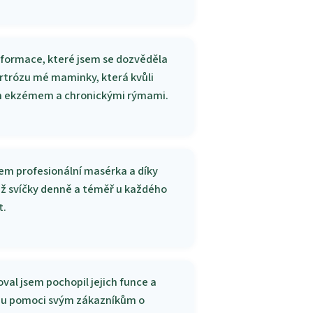
Informace, které jsem se dozvěděla
artrózu mé maminky, která kvůli
ým ekzémem a chronickými rýmami.
Jsem profesionální masérka a díky
iž svíčky denně a téměř u každého
t.
oval jsem pochopil jejich funce a
mohu pomoci svým zákazníkům o