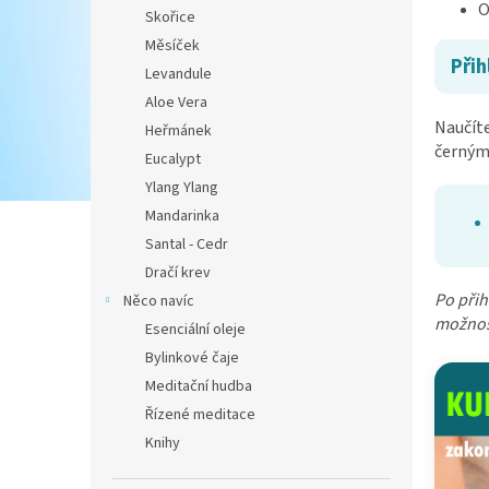
O
Skořice
Měsíček
Přih
Levandule
Aloe Vera
Naučíte
Heřmánek
černým
Eucalypt
Ylang Ylang
Mandarinka
Santal - Cedr
Dračí krev
Po přih
Něco navíc
možnost
Esenciální oleje
Bylinkové čaje
Meditační hudba
Řízené meditace
Knihy