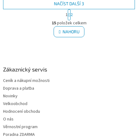
prožíváme...
NAČÍST DALŠÍ 3
S
1
2
t
O
r
15
položek celkem
v
á
l
NAHORU
n
á
k
d
o
v
Z
a
á
c
á
n
í
p
í
p
a
Zákaznický servis
r
t
v
Ceník a nákupní možnosti
í
k
Doprava a platba
y
v
Novinky
ý
Velkoobchod
p
Hodnocení obchodu
i
O nás
s
u
Věrnostní program
Poradna ZDARMA