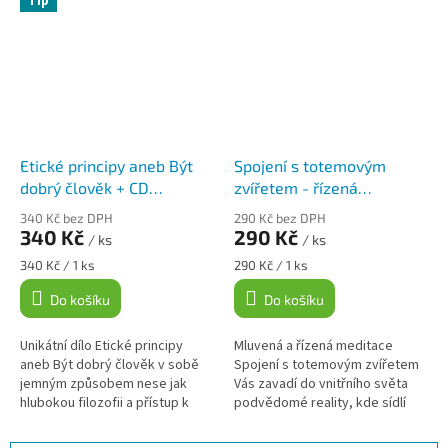
Tip
etapy...
meditace...
Etické principy aneb Být
Spojení s totemovým
dobrý člověk + CD
zvířetem - řízená
Sebepoznání, Klára
meditace na CD, Klára
340 Kč bez DPH
290 Kč bez DPH
Hanzalová
Hanzalová
340 Kč
290 Kč
/ ks
/ ks
Měrná
Měrná
340 Kč / 1 ks
290 Kč / 1 ks
cena:
cena:
Do košíku
Do košíku
Unikátní dílo Etické principy
Mluvená a řízená meditace
aneb Být dobrý člověk v sobě
Spojení s totemovým zvířetem
jemným způsobem nese jak
Vás zavadí do vnitřního světa
hlubokou filozofii a přístup k
podvědomé reality, kde sídlí
duchovnímu světu a Bohu tak i
naše archetypální vědomí V této
sebereflexní praktickou část....
sféře, kterou vnitřně