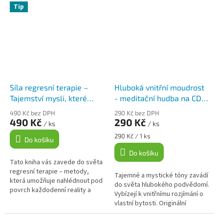
probouzí ženský princip.
stavu. Z hluboké relaxace...
Tip
Podprahové...
Síla regresní terapie –
Hluboká vnitřní moudrost
Tajemství mysli, které
- meditační hudba na CD,
mění život
Klára Hanzalová
490 Kč bez DPH
290 Kč bez DPH
490 Kč
290 Kč
/ ks
/ ks
Měrná
290 Kč / 1 ks
Do košíku
cena:
Do košíku
Tato kniha vás zavede do světa
regresní terapie – metody,
Tajemné a mystické tóny zavádí
která umožňuje nahlédnout pod
do světa hlubokého podvědomí.
povrch každodenní reality a
Vybízejí k vnitřnímu rozjímání o
rozkrýt příběhy, jež formují
vlastní bytosti. Originální
naše životy. Autorka propojuje...
koncepce jednotlivých skladeb