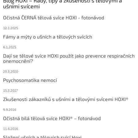
Blog HOXI – Rady, tipy a zkušenosti s tělovými a
ušními svícemi
Očistná ČERNÁ tělová svíce HOXI - fotonávod
12.1.2025
Fámy a mýty o ušních a tělových svících
6.1.2025
Dají se tělové svíce HOXI použít jako prevence respiračních
onemocnění?
20.3.2020
Psychosomatika nemocí
15.3.2017
Zkušenosti zákazníků s ušními a tělovými svícemi HOXI®
9.9.2016
Očistná bílá tělová svíce HOXI® – fotonávod
11.6.2016
Složení ušních a tělových svící Hoxi