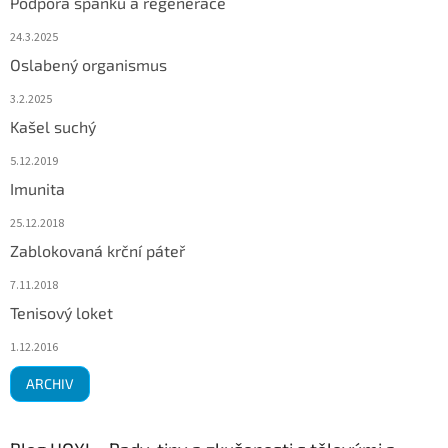
Podpora spánku a regenerace
24.3.2025
Oslabený organismus
3.2.2025
Kašel suchý
5.12.2019
Imunita
25.12.2018
Zablokovaná krční páteř
7.11.2018
Tenisový loket
1.12.2016
ARCHIV