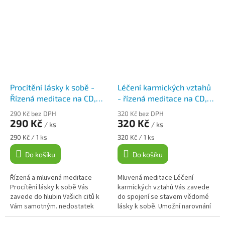
navozuje hluboký duchovní...
Procítění lásky k sobě -
Léčení karmických vztahů
Řízená meditace na CD,
- řízená meditace na CD,
Klára Hanzalová
Klára Hanzalová
290 Kč bez DPH
320 Kč bez DPH
290 Kč
320 Kč
/ ks
/ ks
Měrná
Měrná
290 Kč / 1 ks
320 Kč / 1 ks
cena:
cena:
Do košíku
Do košíku
Řízená a mluvená meditace
Mluvená meditace Léčení
Procítění lásky k sobě Vás
karmických vztahů Vás zavede
zavede do hlubin Vašich citů k
do spojení se stavem vědomé
Vám samotným. nedostatek
lásky k sobě. Umožní narovnání
sebeláska, sebeúcta a
starých křivd, nesrovnalostí a