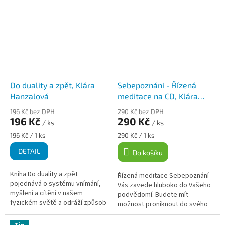
sebedůvěra jsou nejčastějšími
konfliktů s vašimi blízkými a...
příčinami všeho...
Do duality a zpět, Klára
Sebepoznání - Řízená
Hanzalová
meditace na CD, Klára
Hanzalová
196 Kč bez DPH
290 Kč bez DPH
196 Kč
290 Kč
/ ks
/ ks
Měrná
Měrná
196 Kč / 1 ks
290 Kč / 1 ks
cena:
cena:
DETAIL
Do košíku
Kniha Do duality a zpět
Řízená meditace Sebepoznání
pojednává o systému vnímání,
Vás zavede hluboko do Vašeho
myšlení a cítění v našem
podvědomí. Budete mít
fyzickém světě a odráží způsob
možnost proniknout do svého
nazírání na náš život. Alegoricky
svědomí a pochopit jaké je Vaše
popisuje jednotlivé vývojové
prožívání. Přímo v průběhu