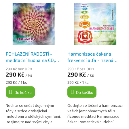
e
V
n
ý
Nejdražší
í
p
Abecedně
p
i
r
s
o
p
d
r
u
o
k
d
POHLAZENÍ RADOSTÍ -
Harmonizace čaker s
t
u
meditační hudba na CD,
frekvencí alfa - řízená
ů
k
Klára Hanzalová
meditace na CD, Klára
290 Kč bez DPH
290 Kč bez DPH
t
Hanzalová
290 Kč
290 Kč
/ ks
/ ks
ů
Měrná
Měrná
290 Kč / 1 ks
290 Kč / 1 ks
cena:
cena:
Do košíku
Do košíku
Nechte se unést dojemnými
Oddejte se léčení a harmonizaci
tóny a srdce otvírajícími
Vašich jemnohmotných těl s
melodiemi andělských symfonií.
řízenou meditací Harmonizace
Rozjímejte nad svými city a
čaker. Romantická hudební
nechte se léčit energetizujícími
kompozice s podprahovými