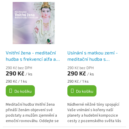
tóny plynoucími přímo z
frekvencemi hladiny alpha spolu
nebeských...
s...
Vnitřní žena - meditační
Usínání s matkou zemí -
hudba s frekvencí alfa a
meditační hudba s
théta na CD, Klára
frekvencí alfa a théta na
290 Kč bez DPH
290 Kč bez DPH
Hanzalová
CD, Klára Hanzalová
290 Kč
290 Kč
/ ks
/ ks
Měrná
Měrná
290 Kč / 1 ks
290 Kč / 1 ks
cena:
cena:
Do košíku
Do košíku
Meditační hudba Vnitřní žena
Nádherné něžné tóny spojující
přináší ženám objevení své
Vaše vnímání s kořeny naší
podstaty a mužům zjemnění a
planety a hudební kompozice
emoční rovnováhu. Oddejte se
cesty z pozemského světa Vás
léčivým zvukům hudby, která
zavede do hluboce relaxačního