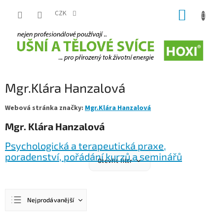
Přejít
NÁKUP
na
CZK
obsah
KOŠÍK
Mgr.Klára Hanzalová
Webová stránka značky:
Mgr.Klára Hanzalová
Mgr. Klára Hanzalová
Psychologická a terapeutická praxe,
poradenství, pořádání kurzů a seminářů
Otevřít filtr
Ř
Nejprodávanější
a
z
Nejlevnější