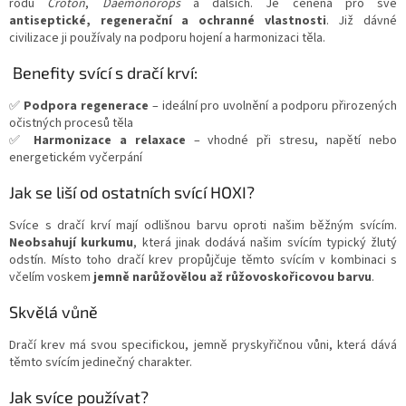
rodu
Croton
,
Daemonorops
a dalších. Je ceněná pro své
antiseptické, regenerační a ochranné vlastnosti
. Již dávné
civilizace ji používaly na podporu hojení a harmonizaci těla.
Benefity svící s dračí krví:
✅
Podpora regenerace
– ideální pro uvolnění a podporu přirozených
očistných procesů těla
✅
Harmonizace a relaxace
– vhodné při stresu, napětí nebo
energetickém vyčerpání
Jak se liší od ostatních svící HOXI?
Svíce s dračí krví mají odlišnou barvu oproti našim běžným svícím.
Neobsahují kurkumu
, která jinak dodává našim svícím typický žlutý
odstín. Místo toho dračí krev propůjčuje těmto svícím v kombinaci s
včelím voskem
jemně narůžovělou až růžovoskořicovou barvu
.
Skvělá vůně
Dračí krev má svou specifickou, jemně pryskyřičnou vůni, která dává
těmto svícím jedinečný charakter.
Jak svíce používat?