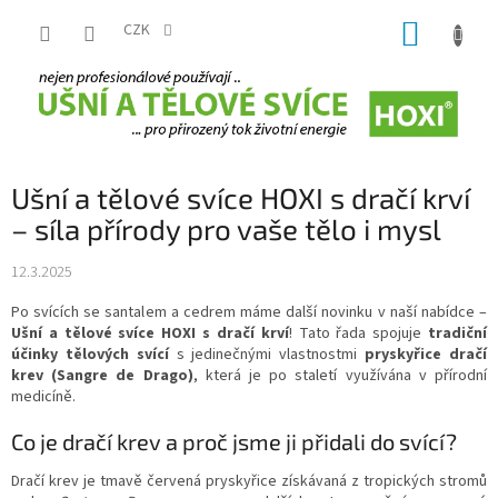
Přejít
NÁKUP
na
CZK
obsah
KOŠÍK
Ušní a tělové svíce HOXI s dračí krví
– síla přírody pro vaše tělo i mysl
12.3.2025
Po svících se santalem a cedrem máme další novinku v naší nabídce –
Ušní a tělové svíce HOXI s dračí krví
! Tato řada spojuje
tradiční
účinky tělových svící
s jedinečnými vlastnostmi
pryskyřice dračí
krev (Sangre de Drago)
, která je po staletí využívána v přírodní
medicíně.
Co je dračí krev a proč jsme ji přidali do svící?
Dračí krev je tmavě červená pryskyřice získávaná z tropických stromů