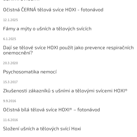
Očistná ČERNÁ tělová svíce HOXI - fotonávod
12.1.2025
Fámy a mýty o ušních a tělových svících
6.1.2025
Dají se tělové svíce HOXI použít jako prevence respiračních
onemocnění?
20.3.2020
Psychosomatika nemocí
15.3.2017
Zkušenosti zákazníků s ušními a tělovými svícemi HOXI®
9.9.2016
Očistná bílá tělová svíce HOXI® – fotonávod
11.6.2016
Složení ušních a tělových svící Hoxi