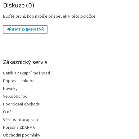
Diskuze (0)
Buďte první, kdo napíše příspěvek k této položce.
PŘIDAT KOMENTÁŘ
Z
á
p
a
Zákaznický servis
t
Ceník a nákupní možnosti
í
Doprava a platba
Novinky
Velkoobchod
Hodnocení obchodu
O nás
Věrnostní program
Poradna ZDARMA
Obchodní podmínky