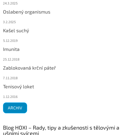
24.3.2025
Oslabený organismus
3.2.2025
Kašel suchý
5.12.2019
Imunita
25.12.2018
Zablokovaná krční páteř
7.11.2018
Tenisový loket
1.12.2016
ARCHIV
Blog HOXI – Rady, tipy a zkušenosti s tělovými a
ušními svícemi