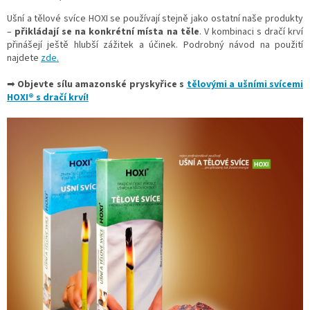
Ušní a tělové svíce HOXI se používají stejně jako ostatní naše produkty
–
přikládají se na konkrétní místa na těle
. V kombinaci s dračí krví
přinášejí ještě hlubší zážitek a účinek. Podrobný návod na použití
najdete
zde.
➡
Objevte sílu amazonské pryskyřice s
tělovými a ušními svícemi
HOXI® s dračí krví!