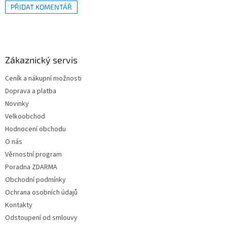
PŘIDAT KOMENTÁŘ
Z
á
p
a
Zákaznický servis
t
Ceník a nákupní možnosti
í
Doprava a platba
Novinky
Velkoobchod
Hodnocení obchodu
O nás
Věrnostní program
Poradna ZDARMA
Obchodní podmínky
Ochrana osobních údajů
Kontakty
Odstoupení od smlouvy