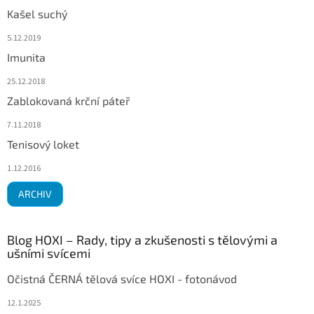
Kašel suchý
5.12.2019
Imunita
25.12.2018
Zablokovaná krční páteř
7.11.2018
Tenisový loket
1.12.2016
ARCHIV
Blog HOXI – Rady, tipy a zkušenosti s tělovými a
ušními svícemi
Očistná ČERNÁ tělová svíce HOXI - fotonávod
12.1.2025