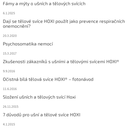
Fámy a mýty o ušních a tělových svících
6.1.2025
Dají se tělové svíce HOXI použít jako prevence respiračních
onemocnění?
20.3.2020
Psychosomatika nemocí
15.3.2017
Zkušenosti zákazníků s ušními a tělovými svícemi HOXI®
9.9.2016
Očistná bílá tělová svíce HOXI® – fotonávod
11.6.2016
Složení ušních a tělových svící Hoxi
26.11.2015
7 důvodů pro ušní a tělové svíce HOXI
4.1.2015