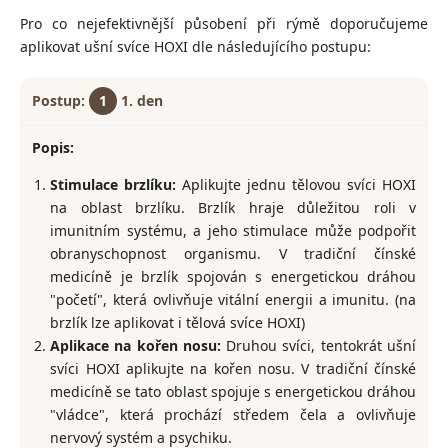
Pro co nejefektivnější působení při rýmě doporučujeme
aplikovat ušní svíce HOXI dle následujícího postupu:
1
1. den
Stimulace brzlíku:
Aplikujte jednu tělovou svíci HOXI
na oblast brzlíku. Brzlík hraje důležitou roli v
imunitním systému, a jeho stimulace může podpořit
obranyschopnost organismu. V tradiční čínské
medicíně je brzlík spojován s energetickou dráhou
"početí", která ovlivňuje vitální energii a imunitu. (na
brzlík lze aplikovat i tělová svíce HOXI)
Aplikace na kořen nosu:
Druhou svíci, tentokrát ušní
svíci HOXI aplikujte na kořen nosu. V tradiční čínské
medicíně se tato oblast spojuje s energetickou dráhou
"vládce", která prochází středem čela a ovlivňuje
nervový systém a psychiku.