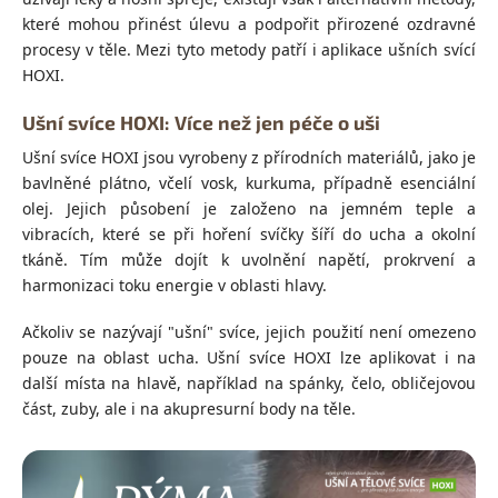
které mohou přinést úlevu a podpořit přirozené ozdravné
procesy v těle. Mezi tyto metody patří i aplikace ušních svící
HOXI.
Ušní svíce HOXI: Více než jen péče o uši
Ušní svíce HOXI jsou vyrobeny z přírodních materiálů, jako je
bavlněné plátno, včelí vosk, kurkuma, případně esenciální
olej. Jejich působení je založeno na jemném teple a
vibracích, které se při hoření svíčky šíří do ucha a okolní
tkáně. Tím může dojít k uvolnění napětí, prokrvení a
harmonizaci toku energie v oblasti hlavy.
Ačkoliv se nazývají "ušní" svíce, jejich použití není omezeno
pouze na oblast ucha. Ušní svíce HOXI lze aplikovat i na
další místa na hlavě, například na spánky, čelo, obličejovou
část, zuby, ale i na akupresurní body na těle.