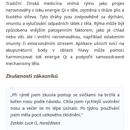
Tradiční čínská medicína vnímá rýmu jako projev
nerovnováhy v toku energie Qi v těle, zejména v dráze plic a
tlustého střeva. Tyto dráhy jsou zodpovědné za dýchání,
imunitu a vylučování odpadních látek z těla. Rýma může být
způsobena vnějším patogenním faktorem, jako je chlad
nebo vítr, ale i vnitřní nerovnováhou, například oslabením
imunity či emocionálním stresem. Aplikace ušních svící na
akupunkturní body v oblasti hlavy může pomoci
harmonizovat tok energie Qi a podpořit samoozdravné
mechanismy těla.
Zkušenosti zákazníků
„Při rýmě jsem zkusila postup se svíčkami na brzlík a
kořen nosu podle návodu. Cítila jsem rychlejší uvolnění
nosu a večer se mi lépe usínalo. Po týdnu používání
jsem měla pocit celkového zklidnění.“
Zaslala: Lucie O., Horažďovice