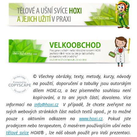
©
Všechny obrázky, texty, metody, kurzy, návody
na použití, doporučení a tabulky jsou autorským
dílem HOXI.cz, a bez písemného souhlasu není
kopírování, a to ani jejich částí, dovoleno. Více
informací na
info@hoxi.cz
V případě, že chcete zveřejnit na
svých webových stránkách část našich textů apod., je to možné
pouze s aktivním odkazem na
www.hoxi.cz
. Pokud jste
prodejcem nebo terapeutem, či masérem používajícím ušní nebo
tělové svíce
HOXI® , lze náš obsah použít pro Vaši prezentaci.