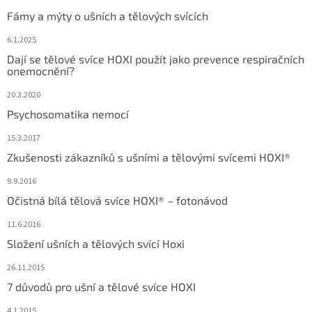
Fámy a mýty o ušních a tělových svících
6.1.2025
Dají se tělové svíce HOXI použít jako prevence respiračních
onemocnění?
20.3.2020
Psychosomatika nemocí
15.3.2017
Zkušenosti zákazníků s ušními a tělovými svícemi HOXI®
9.9.2016
Očistná bílá tělová svíce HOXI® – fotonávod
11.6.2016
Složení ušních a tělových svící Hoxi
26.11.2015
7 důvodů pro ušní a tělové svíce HOXI
4.1.2015