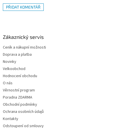
PŘIDAT KOMENTÁŘ
Z
á
p
a
Zákaznický servis
t
Ceník a nákupní možnosti
í
Doprava a platba
Novinky
Velkoobchod
Hodnocení obchodu
O nás
Věrnostní program
Poradna ZDARMA
Obchodní podmínky
Ochrana osobních údajů
Kontakty
Odstoupení od smlouvy