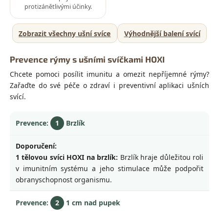
protizánětlivými účinky.
Zobrazit všechny ušní svíce
Výhodnější balení svící
Prevence rýmy s ušními svíčkami HOXI
Chcete pomoci posílit imunitu a omezit nepříjemné rýmy?
Zařaďte do své péče o zdraví i preventivní aplikaci ušních
svící.
1
Brzlík
1 tělovou svíci HOXI na brzlík:
Brzlík hraje důležitou roli
v imunitním systému a jeho stimulace může podpořit
obranyschopnost organismu.
2
1 cm nad pupek