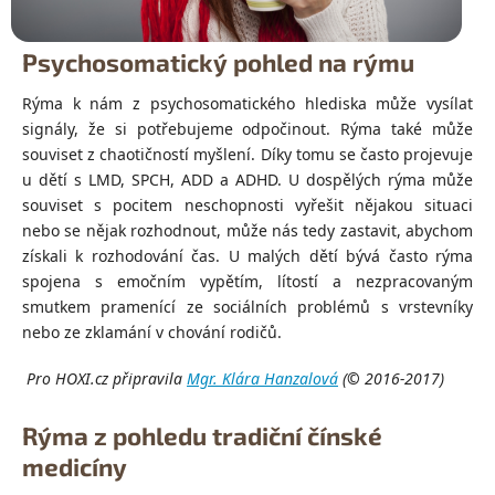
Psychosomatický pohled na rýmu
Rýma k nám z psychosomatického hlediska může vysílat
signály, že si potřebujeme odpočinout. Rýma také může
souviset z chaotičností myšlení. Díky tomu se často projevuje
u dětí s LMD, SPCH, ADD a ADHD. U dospělých rýma může
souviset s pocitem neschopnosti vyřešit nějakou situaci
nebo se nějak rozhodnout, může nás tedy zastavit, abychom
získali k rozhodování čas. U malých dětí bývá často rýma
spojena s emočním vypětím, lítostí a nezpracovaným
smutkem pramenící ze sociálních problémů s vrstevníky
nebo ze zklamání v chování rodičů.
Pro HOXI.cz připravila
Mgr. Klára Hanzalová
(
©
2016-2017)
Rýma z pohledu tradiční čínské
medicíny