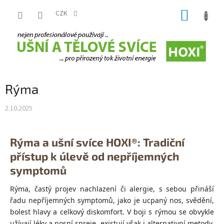
Přejít
NÁKUP
na
CZK
obsah
KOŠÍK
Rýma
2.10.2025
Rýma a ušní svíce HOXI®: Tradiční
přístup k úlevě od nepříjemných
symptomů
Rýma, častý projev nachlazení či alergie, s sebou přináší
řadu nepříjemných symptomů, jako je ucpaný nos, svědění,
bolest hlavy a celkový diskomfort. V boji s rýmou se obvykle
užívají léky a nosní spreje, existují však i alternativní metody,