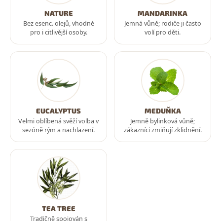
NATURE
MANDARINKA
Bez esenc. olejů, vhodné
Jemná vůně; rodiče ji často
pro i citlivější osoby.
volí pro děti.
EUCALYPTUS
MEDUŇKA
Velmi oblíbená svěží volba v
Jemně bylinková vůně;
sezóně rým a nachlazení.
zákazníci zmiňují zklidnění.
TEA TREE
Tradičně spojován s