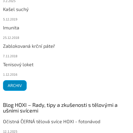
3.2.2025
Kašel suchý
5.12.2019
Imunita
25.12.2018
Zablokovaná krční páteř
7.11.2018
Tenisový loket
1.12.2016
ARCHIV
Blog HOXI – Rady, tipy a zkušenosti s tělovými a
ušními svícemi
Očistná ČERNÁ tělová svíce HOXI - fotonávod
12.1.2025