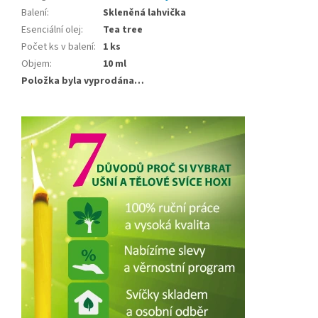
Balení
:
Skleněná lahvička
Esenciální olej
:
Tea tree
Počet ks v balení
:
1 ks
Objem
:
10 ml
Položka byla vyprodána…