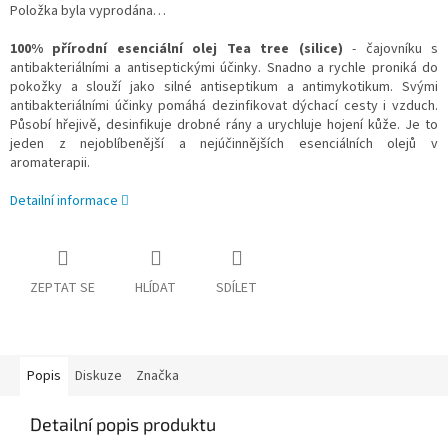
Položka byla vyprodána…
100% přírodní esenciální olej Tea tree (silice)
- čajovníku s
antibakteriálními a antiseptickými účinky. Snadno a rychle proniká do
pokožky a slouží jako silné antiseptikum a antimykotikum. Svými
antibakteriálními účinky pomáhá dezinfikovat dýchací cesty i vzduch.
Působí hřejivě, desinfikuje drobné rány a urychluje hojení kůže. Je to
jeden z nejoblíbenější a nejúčinnějších esenciálních olejů v
aromaterapii.
Detailní informace
ZEPTAT SE
HLÍDAT
SDÍLET
Popis
Diskuze
Značka
Detailní popis produktu