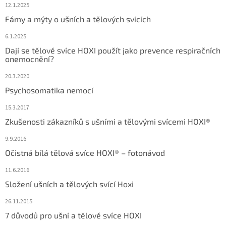
12.1.2025
Fámy a mýty o ušních a tělových svících
6.1.2025
Dají se tělové svíce HOXI použít jako prevence respiračních
onemocnění?
20.3.2020
Psychosomatika nemocí
15.3.2017
Zkušenosti zákazníků s ušními a tělovými svícemi HOXI®
9.9.2016
Očistná bílá tělová svíce HOXI® – fotonávod
11.6.2016
Složení ušních a tělových svící Hoxi
26.11.2015
7 důvodů pro ušní a tělové svíce HOXI