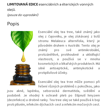
LIMITOVANÁ EDICE
esenciálních a éterických vonných
olejů.
(pouze do vyprodání)
Popis
Esenciální olej tea tree, také známý jako
olej z čajovníku, je olej získávaný z listů
stromu Melaleuca alternifolia, který je
původním druhem v Austrálii. Tento olej je
známý pro své antimikrobiální,
protizánětlivé, protihoubné a uklidňující
vlastnosti, a používá se v mnoha
kosmetických a lékařských produktech. Má
silné antiseptické, antimykotické a
protiplísňové účinky.
Esenciální olej tea tree může pomoci při
řešení různých problémů s pokožkou, jako
jsou akné, lupénka, seboroická dermatitida, svědění a
podobně. Je vhodný k ochraně pleti po štípnutí hmyzem
(dezinfekce) a drobné ranky. Tea tree olej se také používá k boji
proti plísním, infekcím dýchacích cest a infekcím močových cest.