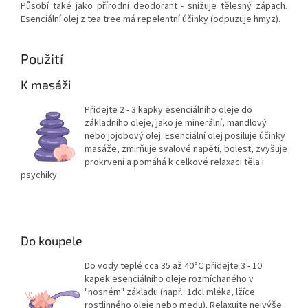
Působí také jako přírodní deodorant - snižuje tělesný zápach.
Esenciální olej z tea tree má repelentní účinky (odpuzuje hmyz).
Použití
K masáži
Přidejte 2 - 3 kapky esenciálního oleje do
základního oleje, jako je minerální, mandlový
nebo jojobový olej. Esenciální olej posiluje účinky
masáže, zmirňuje svalové napětí, bolest, zvyšuje
prokrvení a pomáhá k celkové relaxaci těla i
psychiky.
Do koupele
Do vody teplé cca 35 až 40°C přidejte 3 - 10
kapek esenciálního oleje rozmíchaného v
"nosném" základu (např.: 1dcl mléka, lžíce
rostlinného oleje nebo medu). Relaxujte nejvýše