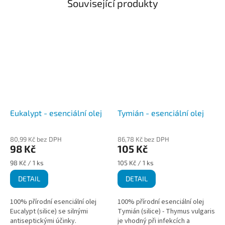
Související produkty
Eukalypt - esenciální olej
Tymián - esenciální olej
80,99 Kč bez DPH
86,78 Kč bez DPH
98 Kč
105 Kč
Měrná
Měrná
98 Kč / 1 ks
105 Kč / 1 ks
cena:
cena:
DETAIL
DETAIL
100% přírodní esenciální olej
100% přírodní esenciální olej
Eucalypt (silice) se silnými
Tymián (silice) - Thymus vulgaris
antiseptickými účinky.
je vhodný při infekcích a