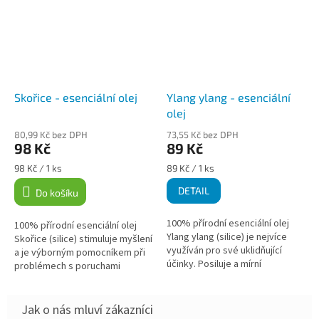
Skořice - esenciální olej
Ylang ylang - esenciální
olej
80,99 Kč bez DPH
73,55 Kč bez DPH
98 Kč
89 Kč
Měrná
Měrná
98 Kč / 1 ks
89 Kč / 1 ks
cena:
cena:
DETAIL
Do košíku
100% přírodní esenciální olej
100% přírodní esenciální olej
Ylang ylang (silice) je nejvíce
Skořice (silice) stimuluje myšlení
využíván pro své uklidňující
a je výborným pomocníkem při
účinky. Posiluje a mírní
problémech s poruchami
chronické bolesti hlavy a má
koncentrace. Skořice má také
mírně antiseptický účinek.
povzbuzující účinky, pomáhá
Ylang...
při...