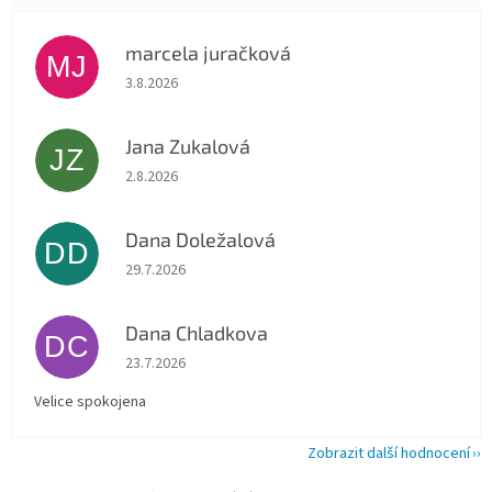
marcela juračková
MJ
Hodnocení obchodu je 5 z 5 hvězdiček.
3.8.2026
Jana Zukalová
JZ
Hodnocení obchodu je 5 z 5 hvězdiček.
2.8.2026
Dana Doležalová
DD
Hodnocení obchodu je 5 z 5 hvězdiček.
29.7.2026
Dana Chladkova
DC
Hodnocení obchodu je 5 z 5 hvězdiček.
23.7.2026
Velice spokojena
Zobrazit další hodnocení