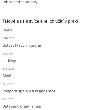
Odstoupení od smlouvy
Tělové a ušní svíce a jejich užití v praxi
Rýma
2.10.2025
Bolest hlavy, migréna
2.9.2025
Ledviny
21.5.2025
Akné
22.4.2025
Podpora spánku a regenerace
24.3.2025
Oslabený organismus