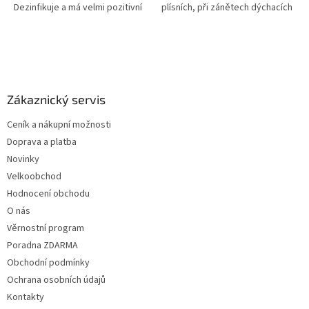
Dezinfikuje a má velmi pozitivní
plísních, při zánětech dýchacích
účinky při dýchacích potížích.
cest, posiluje imunitní systém.
Uvolňuje dýchání při nachlazení...
Tymián je jedna z...
Z
á
p
a
Zákaznický servis
t
Ceník a nákupní možnosti
í
Doprava a platba
Novinky
Velkoobchod
Hodnocení obchodu
O nás
Věrnostní program
Poradna ZDARMA
Obchodní podmínky
Ochrana osobních údajů
Kontakty