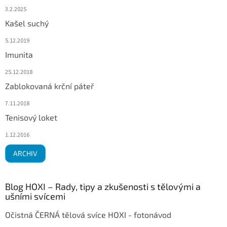
3.2.2025
Kašel suchý
5.12.2019
Imunita
25.12.2018
Zablokovaná krční páteř
7.11.2018
Tenisový loket
1.12.2016
ARCHIV
Blog HOXI – Rady, tipy a zkušenosti s tělovými a
ušními svícemi
Očistná ČERNÁ tělová svíce HOXI - fotonávod