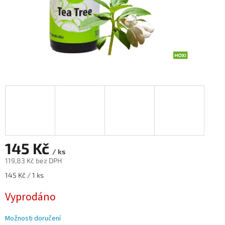
145 Kč
/ ks
119,83 Kč bez DPH
Měrná
145 Kč / 1 ks
cena:
Vyprodáno
Možnosti doručení