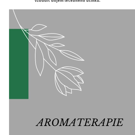
vzbudit dojem léčebného účinku.