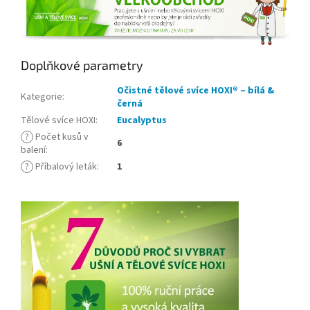
Doplňkové parametry
Očistné tělové svíce HOXI® – bílá &
Kategorie
:
černá
Tělové svíce HOXI
:
Eucalyptus
?
Počet kusů v
6
balení
:
?
Příbalový leták
:
1