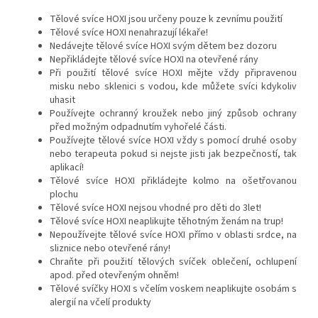
Tělové svíce HOXI jsou určeny pouze k zevnímu použití
Tělové svíce HOXI nenahrazují lékaře!
Nedávejte tělové svíce HOXI svým dětem bez dozoru
Nepřikládejte tělové svíce HOXI na otevřené rány
Při použití tělové svíce HOXI mějte vždy připravenou
misku nebo sklenici s vodou, kde můžete svíci kdykoliv
uhasit
Používejte ochranný kroužek nebo jiný způsob ochrany
před možným odpadnutím vyhořelé části.
Používejte tělové svíce HOXI vždy s pomocí druhé osoby
nebo terapeuta pokud si nejste jisti jak bezpečností, tak
aplikací!
Tělové svíce HOXI přikládejte kolmo na ošetřovanou
plochu
Tělové svíce HOXI nejsou vhodné pro děti do 3let!
Tělové svíce HOXI neaplikujte těhotným ženám na trup!
Nepoužívejte tělové svíce HOXI přímo v oblasti srdce, na
sliznice nebo otevřené rány!
Chraňte při použití tělových svíček oblečení, ochlupení
apod. před otevřeným ohněm!
Tělové svíčky HOXI s včelím voskem neaplikujte osobám s
alergií na včelí produkty