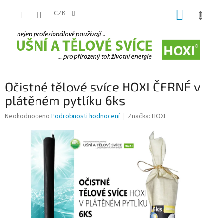
Přejít
NÁKUP
na
CZK
obsah
KOŠÍK
Očistné tělové svíce HOXI ČERNÉ v
plátěném pytlíku 6ks
Průměrné
Neohodnoceno
Podrobnosti hodnocení
Značka:
HOXI
hodnocení
produktu
je
0,0
z
5
hvězdiček.