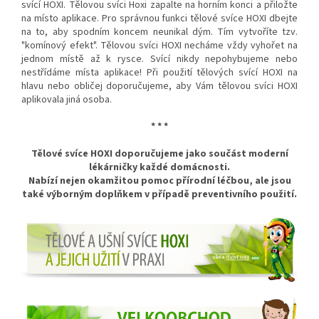
svící HOXI. Tělovou svíci Hoxi zapalte na horním konci a přiložte
na místo aplikace. Pro správnou funkci tělové svíce HOXI dbejte
na to, aby spodním koncem neunikal dým. Tím vytvoříte tzv.
"komínový efekt". Tělovou svíci HOXI necháme vždy vyhořet na
jednom místě až k rysce. Svící nikdy nepohybujeme nebo
nestřídáme místa aplikace! Při použití tělových svící HOXI na
hlavu nebo obličej doporučujeme, aby Vám tělovou svíci HOXI
aplikovala jiná osoba.
* * *
Tělové svíce HOXI doporučujeme jako součást moderní
lékárničky každé domácnosti.
Nabízí nejen okamžitou pomoc přírodní léčbou, ale jsou
také výborným doplňkem v případě preventivního použití.