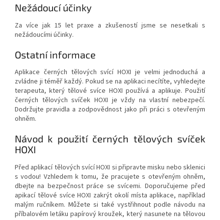
Nežádoucí účinky
Za více jak 15 let praxe a zkušeností jsme se nesetkali s
nežádoucími účinky.
Ostatní informace
Aplikace černých tělových svící HOXI je velmi jednoduchá a
zvládne ji téměř každý. Pokud se na aplikaci necítíte, vyhledejte
terapeuta, který tělové svíce HOXI používá a aplikuje. Použití
černých tělových svíček HOXI je vždy na vlastní nebezpečí.
Dodržujte pravidla a zodpovědnost jako při práci s otevřeným
ohněm.
Návod k použití černých tělových svíček
HOXI
Před aplikací tělových svící HOXI si připravte misku nebo sklenici
s vodou! Vzhledem k tomu, že pracujete s otevřeným ohněm,
dbejte na bezpečnost práce se svícemi. Doporučujeme před
apikací tělové svíce HOXI zakrýt okolí místa aplikace, například
malým ručníkem. Můžete si také vystřihnout podle návodu na
příbalovém letáku papírový kroužek, který nasunete na tělovou