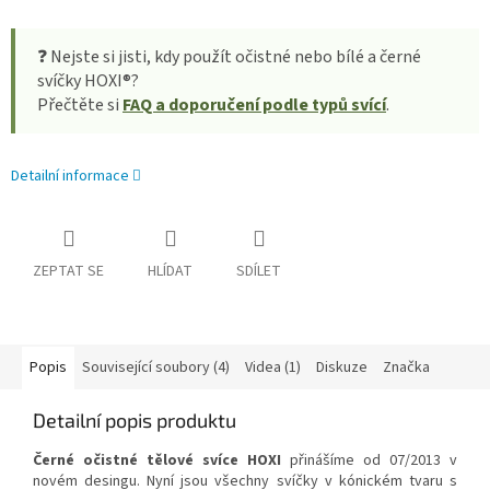
❓ Nejste si jisti, kdy použít očistné nebo bílé a černé
svíčky HOXI®?
Přečtěte si
FAQ a doporučení podle typů svící
.
Detailní informace
ZEPTAT SE
HLÍDAT
SDÍLET
Popis
Související soubory (4)
Videa (1)
Diskuze
Značka
Detailní popis produktu
Černé očistné tělové svíce HOXI
přinášíme od 07/2013 v
novém desingu. Nyní jsou všechny svíčky v kónickém tvaru s