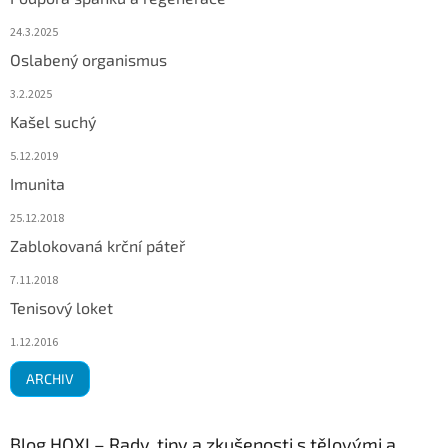
24.3.2025
Oslabený organismus
3.2.2025
Kašel suchý
5.12.2019
Imunita
25.12.2018
Zablokovaná krční páteř
7.11.2018
Tenisový loket
1.12.2016
ARCHIV
Blog HOXI – Rady, tipy a zkušenosti s tělovými a