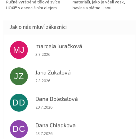
Ručně vyráběné tělové svíce
materiálů, jako je včelí vosk,
HOXI® s esenciálním olejem
bavlna a plátno. Jsou
mandarinky pro příjemné chvíle
obohaceny o protizánětlivou
relaxace a uvolnění. Tělové...
kurkumu a esenciální olej
santalu a cedru....
marcela juračková
MJ
Hodnocení obchodu je 5 z 5 hvězdiček.
3.8.2026
Jana Zukalová
JZ
Hodnocení obchodu je 5 z 5 hvězdiček.
2.8.2026
Dana Doležalová
DD
Hodnocení obchodu je 5 z 5 hvězdiček.
29.7.2026
Dana Chladkova
DC
Hodnocení obchodu je 5 z 5 hvězdiček.
23.7.2026