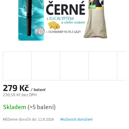
279 Kč
/ balení
230,58 Kč bez DPH
Měrná
Skladem
(>5 balení)
cena:
Můžeme doručit do:
12.8.2026
Možnosti doručení