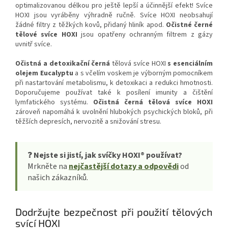
optimalizovanou délkou pro ještě lepší a účinnější efekt! Svíce
HOXI jsou vyráběny výhradně ručně. Svíce HOXI neobsahují
žádné filtry z těžkých kovů, přidaný hliník apod.
Očistné černé
tělové svíce HOXI
jsou opatřeny ochranným filtrem z gázy
uvnitř svíce.
Očistná a detoxikační černá
tělová svíce HOXI
s esenciálním
olejem
Eucalyptu
a s včelím voskem je výborným pomocníkem
při nastartování metabolismu, k detoxikaci a redukci hmotnosti.
Doporučujeme používat také k posílení imunity a čištění
lymfatického systému.
Očistná černá tělová svíce HOXI
zároveň napomáhá k uvolnění hlubokých psychických bloků, při
těžších depresích, nervozitě a snižování stresu.
❓
Nejste si jistí, jak svíčky HOXI® používat?
Mrkněte na
nejčastější dotazy a odpovědi
od
našich zákazníků.
Dodržujte bezpečnost při použití tělových
svící HOXI