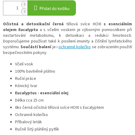
Přidat do košíku
Očistná a detoxikační černá
tělová svíce HOXI
s esenciálním
olejem
Eucalyptu
a s včelím voskem je výborným pomocníkem při
nastartování metabolismu, k detoxikaci a redukci hmotnosti.
Doporučujeme používat také k posílení imunity a čištění lymfatického
systému.
Součástí balení
je i
ochranné kolečko
se zobrazením použití
bezpečnostními pokyny.
Včelí vosk
100% bavlněné plátno
Ruční práce
Kónický tvar
Eucalyptus - esenciální olej
Délka cca 25 cm
6ks černá očistná tělová svíce HOXI s Eucalyptem
Ochranné kolečko
Příbalový leták
Ručně šitý plátěný pytlík