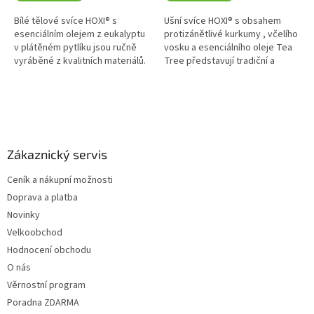
Bílé tělové svíce HOXI® s
Ušní svíce HOXI® s obsahem
esenciálním olejem z eukalyptu
protizánětlivé kurkumy , včelího
v plátěném pytlíku jsou ručně
vosku a esenciálního oleje Tea
vyráběné z kvalitních materiálů.
Tree představují tradiční a
Eukalyptový olej je proslulý
relaxační metodu péče o uši.
svou svěží, povzbuzující...
Pomáhají s uvolněním...
Z
á
p
a
Zákaznický servis
t
Ceník a nákupní možnosti
í
Doprava a platba
Novinky
Velkoobchod
Hodnocení obchodu
O nás
Věrnostní program
Poradna ZDARMA