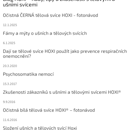
ušními svícemi
Očistná ČERNÁ tělová svíce HOXI - fotonávod
12.1.2025
Fámy a mýty o ušních a tělových svících
6.1.2025
Dají se tělové svíce HOXI použít jako prevence respiračních
onemocnění?
20.3.2020
Psychosomatika nemocí
15.3.2017
Zkušenosti zákazníků s ušními a tělovými svícemi HOXI®
9.9.2016
Očistná bílá tělová svíce HOXI® – fotonávod
11.6.2016
Složení ušních a tělových svící Hoxi