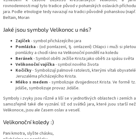
rovnodennosti mají tyto tradice původ v pohanských oslavách příchodu
jara. Podle etnologie tedy navazují na tradici původně pohanskou (např.
Beltain, Moran
Jaké jsou symboly Velikonoc u nás?
Zajíček
- symbol přicházejícího jara
Pomlázka
- (od pomlazení, tj. omlazení) Chlapci i muži si pletou
pomlázky a chodí ráno na Velikonoční pondělí na koledu
Beránek
- Symbol oběti Ježíše Krista jako oběti za spásu světa
Velikonoční vajíčka
- symbol nového života
Kočičky
- Symbolizují palmové ratolesti, kterými vítali obyvatelé
Jeruzaléma přicházejícího Krista.
Mléko s medem
- symbolizuje dvojjedinost Krista. Ve formě tz.
jidáše, symbolizuje provaz Jidáše.
Symboly i zvyky jsou různé a liší se v jednotlivých oblastech i zemích a
samozřejmě také dle vyznání. Už od svátků jara, které jsou starší než
Velikonoce, jsou ale časem oslav a veselí.
Velikonoční koledy :)
Pani kmotra, slyšte chásku,