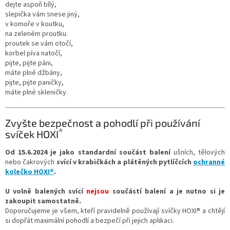
dejte aspoň bílý,
slepička vám snese jiný,
v komoře v koutku,
na zeleném proutku.
proutek se vám otočí,
korbel píva natočí,
pijte, pijte páni,
máte plné džbány,
pijte, pijte paničky,
máte plné skleničky.
Zvyšte bezpečnost a pohodlí při používání
®
svíček HOXI
Od 15.6.2024
je jako standardní součást balení
ušních, tělových
nebo čakrových
svící v krabičkách a plátěných pytlíčcích
ochranné
kolečko
HOXI®
.
U volně balených svící
nejsou
součástí balení a je nutno si je
zakoupit samostatně.
Doporučujeme je všem, kteří pravidelně používají svíčky HOXI® a chtějí
si dopřát maximální pohodlí a bezpečí při jejich aplikaci.