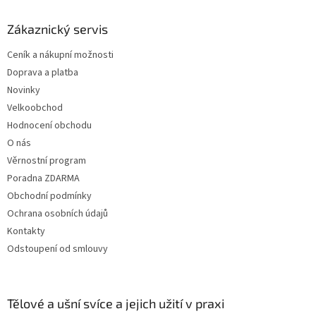
p
a
Zákaznický servis
t
Ceník a nákupní možnosti
í
Doprava a platba
Novinky
Velkoobchod
Hodnocení obchodu
O nás
Věrnostní program
Poradna ZDARMA
Obchodní podmínky
Ochrana osobních údajů
Kontakty
Odstoupení od smlouvy
Tělové a ušní svíce a jejich užití v praxi