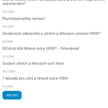
onemocnění?
20.3.2020
Psychosomatika nemocí
15.3.2017
Zkušenosti zákazníků s ušními a tělovými svícemi HOXI®
9.9.2016
Očistná bílá tělová svíce HOXI® – fotonávod
11.6.2016
Složení ušních a tělových svící Hoxi
26.11.2015
7 důvodů pro ušní a tělové svíce HOXI
4.1.2015
ARCHIV