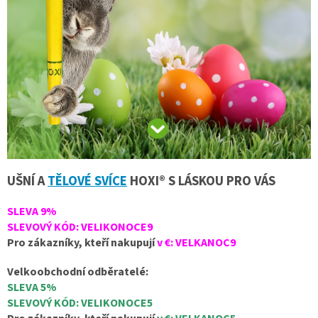
UŠNÍ A
TĚLOVÉ SVÍCE
HOXI® S LÁSKOU PRO VÁS
SLEVA 9%
SLEVOVÝ KÓD: VELIKONOCE9
Pro zákazníky, kteří nakupují
v €: VELKANOC9
Velkoobchodní odběratelé:
SLEVA 5%
SLEVOVÝ KÓD: VELIKONOCE5