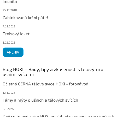
Imunita
25.12.2018
Zablokovaná krční páteř
7.11.2018
Tenisový loket
1.12.2016
ARCHIV
Blog HOXI – Rady, tipy a zkušenosti s tělovými a
ušními svícemi
Očistná ČERNÁ tělová svíce HOXI - fotonávod
12.1.2025
Fámy a mýty o ušních a tělových svících
6.1.2025
Dají se tělové svíce HOXI použít jako prevence respiračních