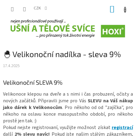
Přejít
NÁKUP
na
CZK
obsah
KOŠÍK
🐣 Velikonoční nadílka - sleva 9%
17.4.2025
Velikonoční SLEVA 9%
Velikonoce klepou na dveře a s nimi i čas probuzení, očisty a
nových začátků. Připravili jsme pro Vás
SLEVU na Váš nákup
jako dárek k Velikonocům
. Pro někoho od od "zajíčka", pro
někoho na oslavu konce masopustního období, pro někoho
prostě jen tak. :)
Pokud nejste registrovaní, využijte možnost získat
registrací
další
2% slevu navíc!
Pokud jste našim stálým zákazníkem,