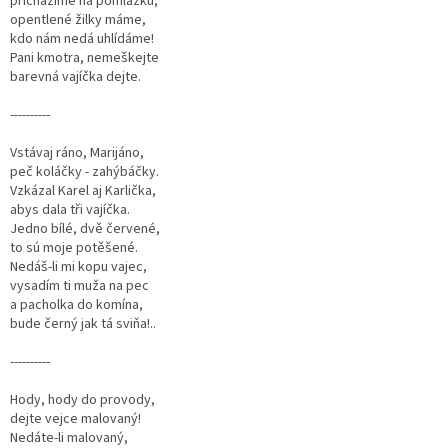
přicházíme na pomlázku,
opentlené žilky máme,
kdo nám nedá uhlídáme!
Pani kmotra, nemeškejte
barevná vajíčka dejte.
----------
Vstávaj ráno, Marijáno,
peč koláčky - zahýbáčky.
Vzkázal Karel aj Karlička,
abys dala tři vajíčka.
Jedno bílé, dvě červené,
to sú moje potěšené.
Nedáš-li mi kopu vajec,
vysadím ti muža na pec
a pacholka do komína,
bude černý jak tá sviňa!..
----------
Hody, hody do provody,
dejte vejce malovaný!
Nedáte-li malovaný,