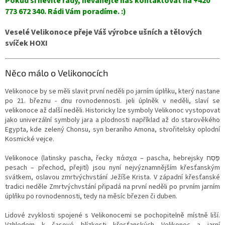
Pokud si nevíte rady, neváhejte nás kontaktovat na +420
773 672 340. Rádi Vám poradíme. :)
Veselé Velikonoce přeje Váš výrobce ušních a tělových
svíček HOXI
Něco málo o Velikonocích
Velikonoce by se měli slavit první neděli po jarním úplňku, který nastane
po 21. březnu - dnu rovnodennosti. jeli úplněk v neděli, slaví se
velikonoce až další neděli. Historicky lze symboly Velikonoc vystopovat
jako univerzální symboly jara a plodnosti například až do starověkého
Egypta, kde zelený Chonsu, syn beraního Amona, stvořitelsky oplodní
Kosmické vejce.
Velikonoce (latinsky pascha, řecky πάσχα – pascha, hebrejsky פֶּסַח‎‎
pesach – přechod, přejití) jsou nyní nejvýznamnějším křesťanským
svátkem, oslavou zmrtvýchvstání Ježíše Krista. V západní křesťanské
tradici neděle Zmrtvýchvstání připadá na první neděli po prvním jarním
úplňku po rovnodennosti, tedy na měsíc březen či duben.
Lidové zvyklosti spojené s Velikonocemi se pochopitelně místně liší.
Vzhledem k časové blízkosti křesťanských Velikonoc a jarní