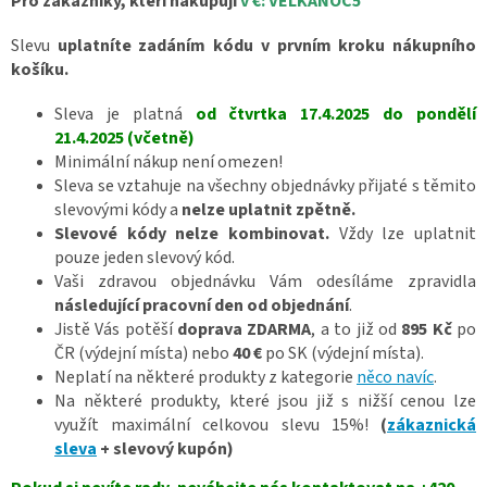
Pro zákazníky, kteří nakupují
v €: VELKANOC5
Slevu
uplatníte zadáním kódu v prvním kroku nákupního
košíku.
Sleva je platná
od čtvrtka 17.4.2025 do pondělí
21.4.2025 (včetně)
Minimální nákup není omezen!
Sleva se vztahuje na všechny objednávky přijaté s těmito
slevovými kódy a
nelze uplatnit zpětně.
Slevové kódy nelze kombinovat.
Vždy lze uplatnit
pouze jeden slevový kód.
Vaši zdravou objednávku Vám odesíláme zpravidla
následující pracovní den od objednání
.
Jistě Vás potěší
doprava ZDARMA
, a to již od
895 Kč
po
ČR (výdejní místa) nebo
40 €
po SK (výdejní místa).
Neplatí na některé produkty z kategorie
něco navíc
.
Na některé produkty, které jsou již s nižší cenou lze
využít maximální celkovou slevu 15%!
(
zákaznická
sleva
+ slevový kupón)