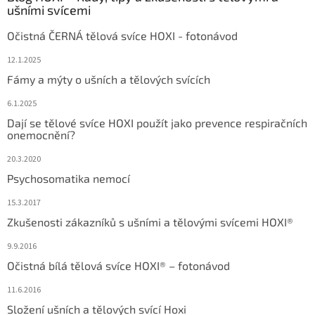
ušními svícemi
Očistná ČERNÁ tělová svíce HOXI - fotonávod
12.1.2025
Fámy a mýty o ušních a tělových svících
6.1.2025
Dají se tělové svíce HOXI použít jako prevence respiračních
onemocnění?
20.3.2020
Psychosomatika nemocí
15.3.2017
Zkušenosti zákazníků s ušními a tělovými svícemi HOXI®
9.9.2016
Očistná bílá tělová svíce HOXI® – fotonávod
11.6.2016
Složení ušních a tělových svící Hoxi