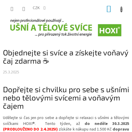
Přejít
NÁKUP
na
CZK
obsah
KOŠÍK
Objednejte si svíce a získejte voňavý
čaj zdarma ☕
25.3.2025
Dopřejte si chvilku pro sebe s ušními
nebo tělovými svícemi a voňavým
čajem
Udělejte si čas jen pro sebe a dopřejte si relaxaci s ušními a tělovými
HOXI®
svíčkami
. Tento týden, až
do neděle 30.3.2025
(PRODLOUŽENO DO 2.4.2025!)
získáte k nákupu nad 1.500 Kč
dopravu