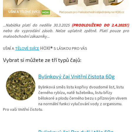
...Nabídka platí do neděle 30.3.2025
(PRODLOUŽENO DO 2.4.2025!)
nebo do vyprodání zásob. Nelze uplatnit zpětně. Platí pouze pro
maloobchodní zákazníky...
HOXI®
UŠNÍ A
TĚLOVÉ SVÍCE
S LÁSKOU PRO VÁS
Vybrat si můžete ze tří typů čajů:
Bylinkový čaj Vnitřní čistota 60g
Bylinková směs listu kopřivy dvoudomé list, listu
černého rybízu, natě tužebníku, listu břízy
bělokoré a plodu černého bezu s příznivým vlivem
na normální funkci vylučování vody z organismu.
Pro vaši Vnitřní čistotu.
Bylinkový čaj Pro duši i tělo 60g