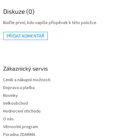
Diskuze (0)
Buďte první, kdo napíše příspěvek k této položce.
PŘIDAT KOMENTÁŘ
Z
á
p
a
Zákaznický servis
t
Ceník a nákupní možnosti
í
Doprava a platba
Novinky
Velkoobchod
Hodnocení obchodu
O nás
Věrnostní program
Poradna ZDARMA