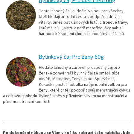
Tento lahodný čaj je ideální volbou pro všechny,
kteří hledají přírodní cestu k podpoře zdraví a
vitality. Směs ostružinových listů, citronové trávy,
listů maliníku, slézu a natě mateřídoušky nabízí
harmonické spojení chutí a blahodárných účinků.
Bylinkový čaj Pro ženy 60g
Hledáte lahodný a zároveň prospěšný čaj pro
ženské zdraví? Náš bylinný čaj ze směsi Růže
okvětí, Malina list, Fenykl plod, Sporýš nať,
Kokoška pastuší tobolka nať je ideální volbou pro
ženy, které chtějí podpořit svůj menstruační cyklus
a celkovou pohodu. Bylinná směs s příznivým vlivem na menstruační a
předmenstruační komfort.
Po dokončení nákupu se Vám v košíku zobrazí tato nabídka, kde