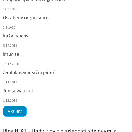
24.3.2025
Oslabený organismus
3.2.2025
Kašel suchý
5.12.2019
Imunita
25.12.2018
Zablokovaná krční páteř
7.11.2018
Tenisový loket
1.12.2016
ARCHIV
Blog HOXI – Rady, tipy a zkušenosti s tělovými a