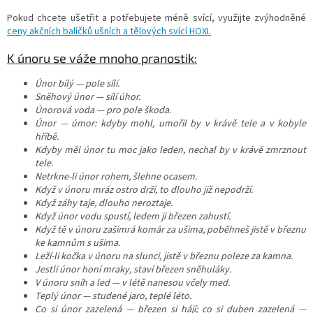
Pokud chcete ušetřit a potřebujete méně svící, využijte zvýhodněné
ceny akčních balíčků ušních a tělových svící HOXI.
K únoru se váže mnoho pranostik:
Únor bílý — pole sílí.
Sněhový únor — sílí úhor.
Únorová voda — pro pole škoda.
Únor — úmor: kdyby mohl, umořil by v krávě tele a v kobyle
hříbě.
Kdyby měl únor tu moc jako leden, nechal by v krávě zmrznout
tele.
Netrkne-li únor rohem, šlehne ocasem.
Když v únoru mráz ostro drží, to dlouho již nepodrží.
Když záhy taje, dlouho neroztaje.
Když únor vodu spustí, ledem ji březen zahustí.
Když tě v únoru zašimrá komár za ušima, poběhneš jistě v březnu
ke kamnům s ušima.
Leží-li kočka v únoru na slunci, jistě v březnu poleze za kamna.
Jestli únor honí mraky, staví březen sněhuláky.
V únoru sníh a led — v létě nanesou včely med.
Teplý únor — studené jaro, teplé léto.
Co si únor zazelená — březen si hájí; co si duben zazelená —