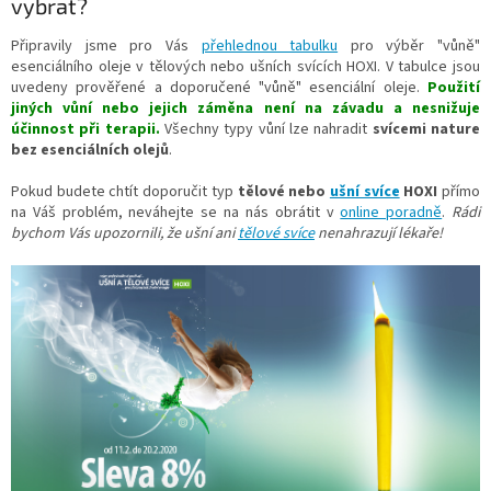
vybrat?
Připravily jsme pro Vás
přehlednou tabulku
pro výběr "vůně"
esenciálního oleje v tělových nebo ušních svících HOXI. V tabulce jsou
uvedeny prověřené a doporučené "vůně" esenciální oleje.
Použití
jiných vůní nebo jejich záměna není na závadu a nesnižuje
účinnost při terapii.
Všechny typy vůní lze nahradit
svícemi nature
bez esenciálních olejů
.
Pokud budete chtít doporučit typ
tělové nebo
ušní svíce
HOXI
přímo
na Váš problém, neváhejte se na nás obrátit v
online poradně
.
Rádi
bychom Vás upozornili, že ušní ani
tělové svíce
nenahrazují lékaře!