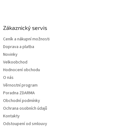
Z
á
p
a
Zákaznický servis
t
Ceník a nákupní možnosti
í
Doprava a platba
Novinky
Velkoobchod
Hodnocení obchodu
O nás
Věrnostní program
Poradna ZDARMA
Obchodní podmínky
Ochrana osobních údajů
Kontakty
Odstoupení od smlouvy