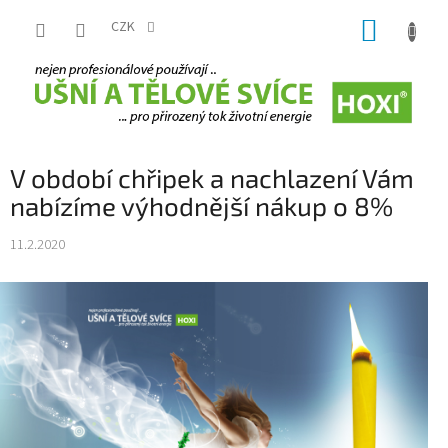
Přejít
NÁKUP
na
CZK
obsah
KOŠÍK
V období chřipek a nachlazení Vám
nabízíme výhodnější nákup o 8%
11.2.2020