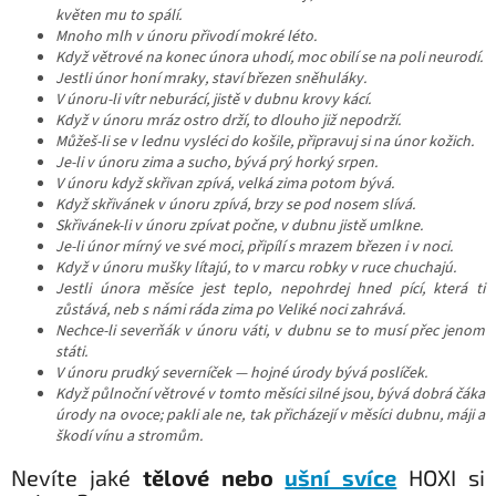
květen mu to spálí.
Mnoho mlh v únoru přivodí mokré léto.
Když větrové na konec února uhodí, moc obilí se na poli neurodí.
Jestli únor honí mraky, staví březen sněhuláky.
V únoru-li vítr neburácí, jistě v dubnu krovy kácí.
Když v únoru mráz ostro drží, to dlouho již nepodrží.
Můžeš-li se v lednu vysléci do košile, připravuj si na únor kožich.
Je-li v únoru zima a sucho, bývá prý horký srpen.
V únoru když skřivan zpívá, velká zima potom bývá.
Když skřivánek v únoru zpívá, brzy se pod nosem slívá.
Skřivánek-li v únoru zpívat počne, v dubnu jistě umlkne.
Je-li únor mírný ve své moci, připílí s mrazem březen i v noci.
Když v únoru mušky lítajú, to v marcu robky v ruce chuchajú.
Jestli února měsíce jest teplo, nepohrdej hned pící, která ti
zůstává, neb s námi ráda zima po Veliké noci zahrává.
Nechce-li severňák v únoru váti, v dubnu se to musí přec jenom
státi.
V únoru prudký severníček — hojné úrody bývá poslíček.
Když půlnoční větrové v tomto měsíci silné jsou, bývá dobrá čáka
úrody na ovoce; pakli ale ne, tak přicházejí v měsíci dubnu, máji a
škodí vínu a stromům.
Nevíte jaké
tělové nebo
ušní svíce
HOXI si