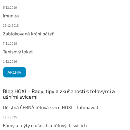
5.12.2019
Imunita
25.12.2018
Zablokovaná krční páteř
7.11.2018
Tenisový loket
1.12.2016
ARCHIV
Blog HOXI – Rady, tipy a zkušenosti s tělovými a
ušními svícemi
Očistná ČERNÁ tělová svíce HOXI - fotonávod
12.1.2025
Fámy a mýty o ušních a tělových svících