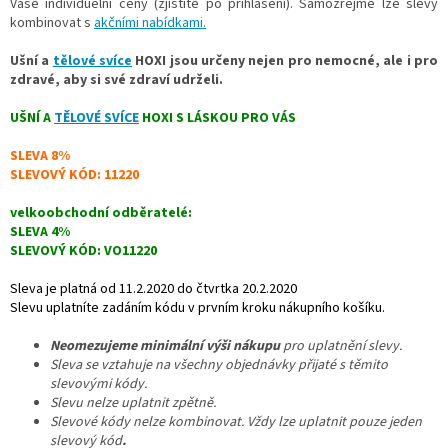
Vaše individuelní ceny (zjistíte po přihlášení). Samozřejmě lze slevy
kombinovat s
akčními nabídkami.
Ušní a
tělové svíce
HOXI jsou určeny nejen pro nemocné, ale i pro
zdravé, aby si své zdraví udrželi.
UŠNÍ A
TĚLOVÉ SVÍCE
HOXI S LÁSKOU PRO VÁS
SLEVA 8%
SLEVOVÝ KÓD: 11220
velkoobchodní odběratelé:
SLEVA 4%
SLEVOVÝ KÓD: VO11220
Sleva je platná od 11.2.2020 do čtvrtka 20.2.2020
Slevu uplatníte zadáním kódu v prvním kroku nákupního košíku.
N
eomezujeme minimální výši nákupu
pro uplatnění slevy.
Sleva se vztahuje na všechny objednávky přijaté s těmito
slevovými kódy.
Slevu nelze uplatnit zpětně.
Slevové kódy nelze kombinovat. Vždy lze uplatnit pouze jeden
slevový kód
.