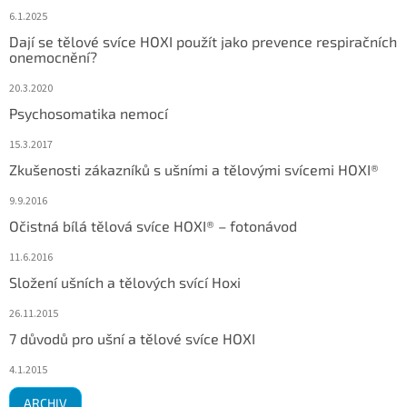
6.1.2025
Dají se tělové svíce HOXI použít jako prevence respiračních
onemocnění?
20.3.2020
Psychosomatika nemocí
15.3.2017
Zkušenosti zákazníků s ušními a tělovými svícemi HOXI®
9.9.2016
Očistná bílá tělová svíce HOXI® – fotonávod
11.6.2016
Složení ušních a tělových svící Hoxi
26.11.2015
7 důvodů pro ušní a tělové svíce HOXI
4.1.2015
ARCHIV