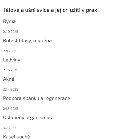
Tělové a ušní svíce a jejich užití v praxi
Rýma
2.10.2025
Bolest hlavy, migréna
2.9.2025
Ledviny
21.5.2025
Akné
22.4.2025
Podpora spánku a regenerace
24.3.2025
Oslabený organismus
3.2.2025
Kašel suchý