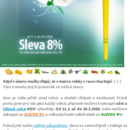
Když v únoru mušky lítajú, to v marcu robky v ruce chuchajú.
:) :) :)
Tato a mnoho jiných pranostik se váže k únoru.
Únor je stále ještě zimní měsíc a období chřipek a nachlazení. Právě
proto jsme pro Vás jako každý měsíc připravili možnost nakoupit
ušní a
tělové svíce
HOX
I výhodněji.
Od 11.2. až do 20.2.2020
, máte možnost
nakoupit se
SLEVOU 8%
a velkoobchodní odběratelé se
SLEVOU 4%
!
Pokud jste našim
stálým zákazníkem
, sleva se samozřejmě vztahuje na