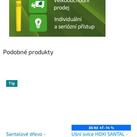
Podobné produkty
Tip
až
35 Kč
–14 %
Santalové dřevo -
Ušní svíce HOXI SANTAL -