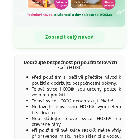
Zobrazit celý návod
Dodržujte bezpečnost při použití tělových
®
svící HOXI
Před použitím si pečlivě přečtěte
návod k
použití
a dodržujte bezpečnostní pokyny.
Tělové svíce HOXI® jsou určeny pouze k
zevnímu použití.
Tělové svíce HOXI® nenahrazují lékaře!
Nedávejte tělové svíce HOXI® svým dětem
bez dozoru
Nepřikládejte tělové svíce HOXI® na
otevřené rány
Při použití tělové svíce HOXI® mějte vždy
připravenou misku nebo sklenici s vodou,