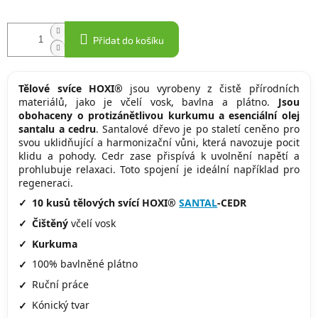
Přidat do košíku
Tělové svíce HOXI®
jsou vyrobeny z čistě přírodních
materiálů, jako je včelí vosk, bavlna a plátno.
Jsou
obohaceny o protizánětlivou kurkumu a esenciální olej
santalu a cedru
. Santalové dřevo je po staletí ceněno pro
svou uklidňující a harmonizační vůni, která navozuje pocit
klidu a pohody. Cedr zase přispívá k uvolnění napětí a
prohlubuje relaxaci. Toto spojení je ideální například pro
regeneraci.
10 kusů tělových svící HOXI®
SANTAL
-CEDR
Čištěný
včelí
vosk
Kurkuma
100
%
bavlněné
plátno
Ruční
práce
Kónický tvar