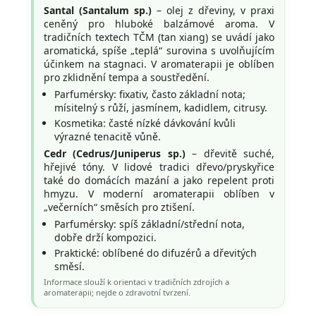
Santal (Santalum sp.)
– olej z dřeviny, v praxi
ceněný pro hluboké balzámové aroma. V
tradičních textech TČM (tan xiang) se uvádí jako
aromatická, spíše „teplá“ surovina s uvolňujícím
účinkem na stagnaci. V aromaterapii je oblíben
pro zklidnění tempa a soustředění.
Parfumérsky: fixativ, často základní nota;
mísitelný s růží, jasmínem, kadidlem, citrusy.
Kosmetika: časté nízké dávkování kvůli
výrazné tenacitě vůně.
Cedr (Cedrus/Juniperus sp.)
– dřevitě suché,
hřejivé tóny. V lidové tradici dřevo/pryskyřice
také do domácích mazání a jako repelent proti
hmyzu. V moderní aromaterapii oblíben v
„večerních“ směsích pro ztišení.
Parfumérsky: spíš základní/střední nota,
dobře drží kompozici.
Praktické: oblíbené do difuzérů a dřevitých
směsí.
Informace slouží k orientaci v tradičních zdrojích a
aromaterapii; nejde o zdravotní tvrzení.