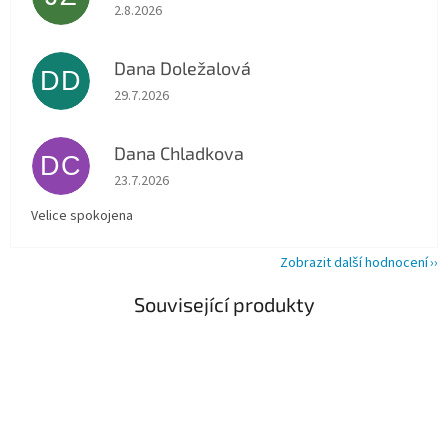
Hodnocení obchodu je 5 z 5 hvězdiček.
2.8.2026
Dana Doležalová
DD
Hodnocení obchodu je 5 z 5 hvězdiček.
29.7.2026
Dana Chladkova
DC
Hodnocení obchodu je 5 z 5 hvězdiček.
23.7.2026
Velice spokojena
Zobrazit další hodnocení
Související produkty