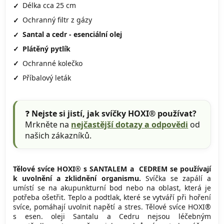
Délka
cca 25 cm
Ochranný filtr z gázy
Santal a cedr - esenciální olej
Plátěný pytlík
Ochranné kolečko
Příbalový leták
❓
Nejste si jistí, jak svíčky HOXI® používat?
Mrkněte na
nejčastější dotazy a odpovědi
od
našich zákazníků.
T
ělové svíce HOXI® s SANTALEM a CEDREM se používají
k uvolnění a zklidnění organismu.
Svíčka se zapálí a
umístí se na akupunkturní bod nebo na oblast, která je
potřeba ošetřit. Teplo a podtlak, které se vytváří při hoření
svíce, pomáhají uvolnit napětí a stres. Tělové svíce HOXI®
s esen. oleji Santalu a Cedru nejsou léčebným