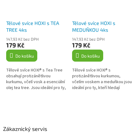
Tělové svíce HOXI s TEA
Tělové svíce HOXI s
TREE 4ks
MEDUŇKOU 4ks
147,93 Kč bez DPH
147,93 Kč bez DPH
179 Kč
179 Kč
Do košíku
Do košíku
Tělové svíce HOXI® s Tea Tree
Tělové svíce HOXI® s
obsahují protizánětlivou
protizánětlivou kurkumou,
kurkumu, včelí vosk a esenciální
včelím voskem a meduňkou jsou
olej tea tree. Jsou ideální pro ty,
ideální pro ty, kteří hledají
kteří hledají přírodní cestu k
přírodní a holistický způsob, jak
relaxaci a uvolnění....
podpořit své zdraví a pohodu....
Z
á
p
a
Zákaznický servis
t