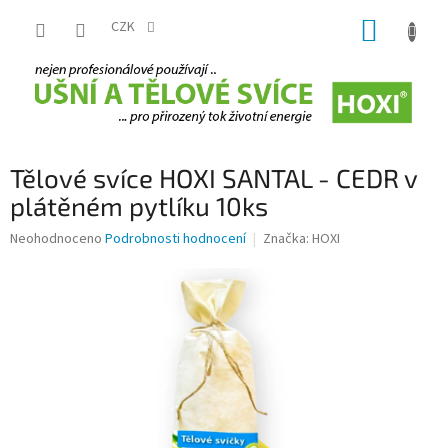
Přejít
NÁKUP
na
CZK
obsah
KOŠÍK
Tělové svíce HOXI SANTAL - CEDR v
plátěném pytlíku 10ks
Průměrné
Neohodnoceno
Podrobnosti hodnocení
Značka:
HOXI
hodnocení
produktu
je
0,0
z
5
hvězdiček.