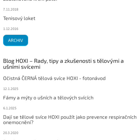
7.11.2018
Tenisový loket
1.12.2016
ARCHIV
Blog HOXI – Rady, tipy a zkušenosti s tělovými a
ušními svícemi
Očistná ČERNÁ tělová svíce HOXI - fotonávod
12.1.2025
Fámy a mýty o ušních a tělových svících
6.1.2025
Dají se tělové svíce HOXI použít jako prevence respiračních
onemocnění?
20.3.2020