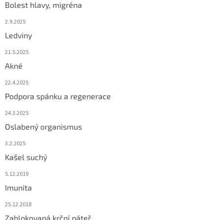
Bolest hlavy, migréna
2.9.2025
Ledviny
21.5.2025
Akné
22.4.2025
Podpora spánku a regenerace
24.3.2025
Oslabený organismus
3.2.2025
Kašel suchý
5.12.2019
Imunita
25.12.2018
Zablokovaná krční páteř