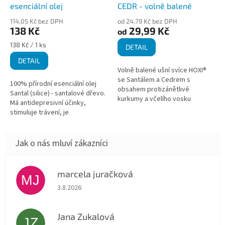
esenciální olej
CEDR - volně balené
114,05 Kč bez DPH
od 24,79 Kč bez DPH
138 Kč
29,99 Kč
od
Měrná
138 Kč / 1 ks
DETAIL
cena:
DETAIL
Volně balené ušní svíce HOXI®
se Santálem a Cedrem s
100% přírodní esenciální olej
obsahem protizánětlivé
Santal (silice) - santalové dřevo.
kurkumy a včelího vosku
Má antidepresivní účinky,
představují tradiční a relaxační
stimuluje trávení, je
metodu péče o uši. Mohou
antiseptický. Pomáhá
napomáhat při...
regeneraci pokožky, je vhodný
na záněty...
marcela juračková
MJ
Hodnocení obchodu je 5 z 5 hvězdiček.
3.8.2026
Jana Zukalová
JZ