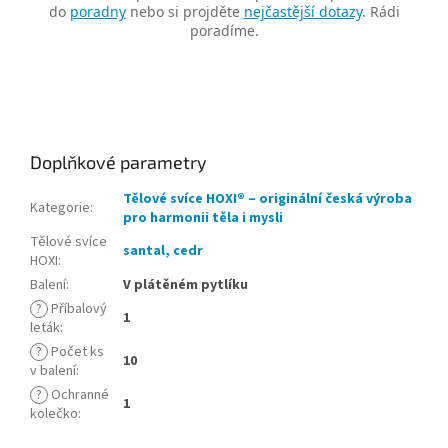
do
poradny
nebo si projděte
nejčastější dotazy
. Rádi
poradíme.
Doplňkové parametry
Tělové svíce HOXI® – originální česká výroba
Kategorie
:
pro harmonii těla i mysli
Tělové svíce
santal, cedr
HOXI
:
Balení
:
V plátěném pytlíku
?
Příbalový
1
leták
:
?
Počet ks
10
v balení
:
?
Ochranné
1
kolečko
: