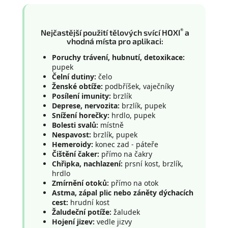
®
Nejčastější použití tělových svící HOXI
a
vhodná místa pro aplikaci:
Poruchy trávení, hubnutí, detoxikace:
pupek
Čelní dutiny:
čelo
Ženské obtíže:
podbříšek, vaječníky
Posílení imunity:
brzlík
Deprese, nervozita:
brzlík, pupek
Snížení horečky:
hrdlo, pupek
Bolesti svalů:
místně
Nespavost:
brzlík, pupek
Hemeroidy:
konec zad - páteře
Čištění čaker:
přímo na čakry
Chřipka, nachlazení:
prsní kost, brzlík,
hrdlo
Zmírnění otoků:
přímo na otok
Astma, zápal plic nebo záněty dýchacích
cest:
hrudní kost
Žaludeční potíže:
žaludek
Hojení jizev:
vedle jizvy