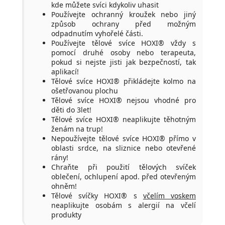
kde můžete svíci kdykoliv uhasit
Používejte ochranný kroužek nebo jiný
způsob ochrany před možným
odpadnutím vyhořelé části.
Používejte tělové svíce HOXI® vždy s
pomocí druhé osoby nebo terapeuta,
pokud si nejste jisti jak bezpečností, tak
aplikací!
Tělové svíce HOXI® přikládejte kolmo na
ošetřovanou plochu
Tělové svíce HOXI® nejsou vhodné pro
děti do 3let!
Tělové svíce HOXI® neaplikujte těhotným
ženám na trup!
Nepoužívejte tělové svíce HOXI® přímo v
oblasti srdce, na sliznice nebo otevřené
rány!
Chraňte při použití tělových svíček
oblečení, ochlupení apod. před otevřeným
ohněm!
Tělové svíčky HOXI® s
včelím voskem
neaplikujte osobám s alergií na včelí
produkty