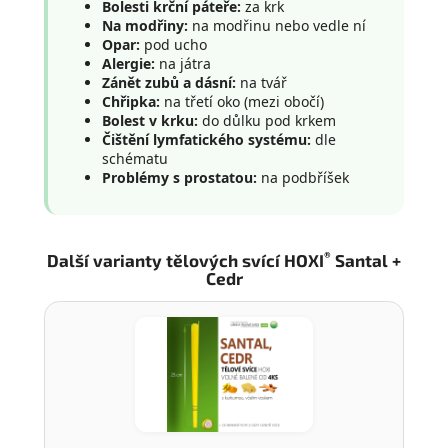
Bolesti krční páteře:
za krk
Na modřiny:
na modřinu nebo vedle ní
Opar:
pod ucho
Alergie:
na játra
Zánět zubů a dásní:
na tvář
Chřipka:
na třetí oko (mezi obočí)
Bolest v krku:
do důlku pod krkem
Čištění lymfatického systému:
dle
schématu
Problémy s prostatou:
na podbříšek
®
Další varianty tělových svící HOXI
Santal +
Cedr