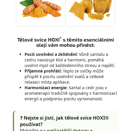
®
Tělové svíce HOXI
s těmito esenciálními
oleji vám mohou přinést:
Pocit uvolnění a zklidnění:
Vůně santalu a
cedru navozuje klid a harmonii, pomáhá
uvolnit mysl od každodenního stresu a napětí.
Příjemné prohřátí:
Teplo ze svíčky může
přispět k pocitu uvolnění svalů a celkové
relaxaci místa aplikace.
Harmonizaci energie:
Santal a cedr jsou v
aromaterapii tradičně spojovány s harmonizací
energií a podporou pocitu vyrovnanosti.
❓
Nejste si jistí, jak tělové svíce HOXI®
používat?
Mrkněte na
nejčastější dotazy a