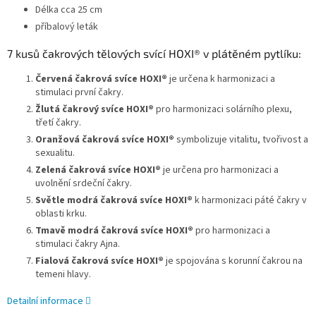
Délka cca 25 cm
příbalový leták
7 kusů čakrových tělových svící HOXI® v plátěném pytlíku:
Červená čakrová svíce HOXI®
je určena k harmonizaci a
stimulaci první čakry.
Žlutá čakrový svíce
HOXI®
pro harmonizaci solárního plexu,
třetí čakry.
Oranžová čakrová svíce HOXI®
symbolizuje vitalitu, tvořivost a
sexualitu.
Zelená čakrová svíce
HOXI®
je určena pro harmonizaci a
uvolnění srdeční čakry.
Světle modrá čakrová svíce HOXI®
k harmonizaci páté čakry v
oblasti krku.
Tmavě modrá čakrová svíce HOXI®
pro harmonizaci a
stimulaci čakry Ajna.
Fialová čakrová svíce HOXI®
je spojována s korunní čakrou na
temeni hlavy.
Detailní informace