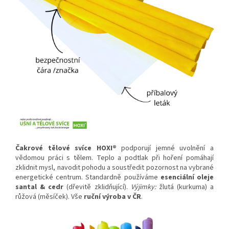
Čakrové tělové svíce HOXI®
podporují jemné uvolnění a
vědomou práci s tělem. Teplo a podtlak při hoření pomáhají
zklidnit mysl, navodit pohodu a soustředit pozornost na vybrané
energetické centrum. Standardně používáme
esenciální oleje
santal & cedr
(dřevitě zklidňující).
Výjimky:
žlutá (kurkuma) a
růžová (měsíček). Vše
ruční výroba v ČR
.