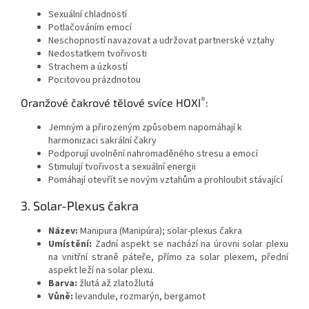
Sexuální chladností
Potlačováním emocí
Neschopností navazovat a udržovat partnerské vztahy
Nedostatkem tvořivosti
Strachem a úzkostí
Pocitovou prázdnotou
®
Oranžové čakrové tělové svíce HOXI
:
Jemným a přirozeným způsobem napomáhají k
harmonizaci sakrální čakry
Podporují uvolnění nahromaděného stresu a emocí
Stimulují tvořivost a sexuální energii
Pomáhají otevřít se novým vztahům a prohloubit stávající
3. Solar-Plexus čakra
Název:
Manipura (Manipúra); solar-plexus čakra
Umístění:
Zadní aspekt se nachází na úrovni solar plexu
na vnitřní straně páteře, přímo za solar plexem, přední
aspekt leží na solar plexu.
Barva:
žlutá až zlatožlutá
Vůně:
levandule, rozmarýn, bergamot