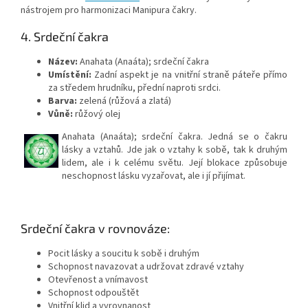
nástrojem pro harmonizaci Manipura čakry.
4. Srdeční čakra
Název:
Anahata (Anaáta); srdeční čakra
Umístění:
Zadní aspekt je na vnitřní straně páteře přímo
za středem hrudníku, přední naproti srdci.
Barva:
zelená (růžová a zlatá)
Vůně:
růžový olej
Anahata (Anaáta); srdeční čakra. Jedná se o čakru
lásky a vztahů. Jde jak o vztahy k sobě, tak k druhým
lidem, ale i k celému světu. Její blokace způsobuje
neschopnost lásku vyzařovat, ale i jí přijímat.
Srdeční čakra v rovnováze:
Pocit lásky a soucitu k sobě i druhým
Schopnost navazovat a udržovat zdravé vztahy
Otevřenost a vnímavost
Schopnost odpouštět
Vnitřní klid a vyrovnanost