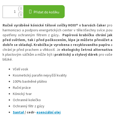
Přidat do košíku
Ručně vyráběné kónické tělové svíčky HOXI® v barvách čaker
pro
harmonizaci a podporu energetických center v těle.Všechny svíce jsou
opatřeny ochranným filtrem z gázy
. Papírová krabička chrání jak
před světlem, tak i před poškozením, lépe je můžete převážet a
dobře se skladují. Krabička je vyrobena z recyklovaného papíru
a
chrání je před prachem a vlhkostí. Je
ekologicky šetrná alternativa
k plastovým sáčkům a může být i
praktický a stylový dárek
pro vaše
blízké.
Včelí vosk
Kosmetický parafin nejvyšší kvality
100% bavlněné plátno
Ruční práce
Kónický tvar
Ochranné kolečko
Ochranný filtr z gázy
Santal
/ cedr-
esenciální olej