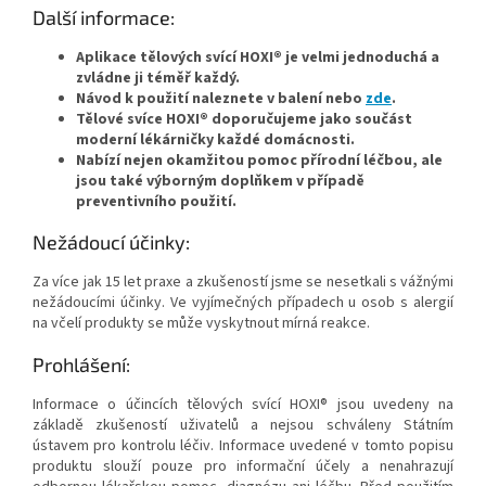
Další informace:
Aplikace tělových svící HOXI® je velmi jednoduchá a
zvládne ji téměř každý.
Návod k použití naleznete v balení nebo
zde
.
Tělové svíce HOXI® doporučujeme jako součást
moderní lékárničky každé domácnosti.
Nabízí nejen okamžitou pomoc přírodní léčbou, ale
jsou také výborným doplňkem v případě
preventivního použití.
Nežádoucí účinky:
Za více jak 15 let praxe a zkušeností jsme se nesetkali s vážnými
nežádoucími účinky. Ve vyjímečných případech u osob s alergií
na včelí produkty se může vyskytnout mírná reakce.
Prohlášení:
Informace o účincích tělových svící HOXI® jsou uvedeny na
základě zkušeností uživatelů a nejsou schváleny Státním
ústavem pro kontrolu léčiv. Informace uvedené v tomto popisu
produktu slouží pouze pro informační účely a nenahrazují