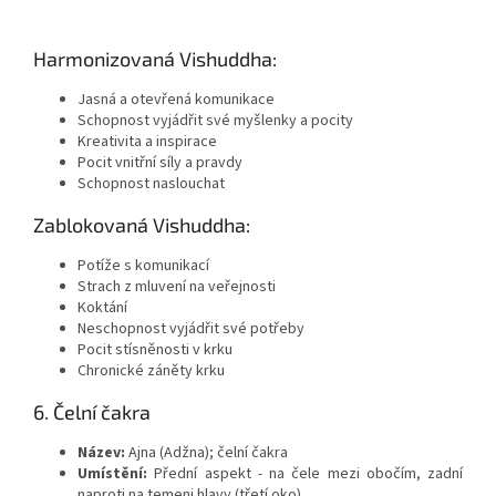
Harmonizovaná Vishuddha:
Jasná a otevřená komunikace
Schopnost vyjádřit své myšlenky a pocity
Kreativita a inspirace
Pocit vnitřní síly a pravdy
Schopnost naslouchat
Zablokovaná Vishuddha:
Potíže s komunikací
Strach z mluvení na veřejnosti
Koktání
Neschopnost vyjádřit své potřeby
Pocit stísněnosti v krku
Chronické záněty krku
6. Čelní čakra
Název:
Ajna (Adžna); čelní čakra
Umístění:
Přední aspekt - na čele mezi obočím, zadní
naproti na temeni hlavy (třetí oko)