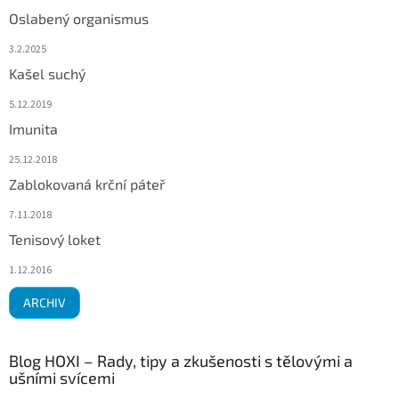
Oslabený organismus
3.2.2025
Kašel suchý
5.12.2019
Imunita
25.12.2018
Zablokovaná krční páteř
7.11.2018
Tenisový loket
1.12.2016
ARCHIV
Blog HOXI – Rady, tipy a zkušenosti s tělovými a
ušními svícemi