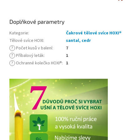
Doplňkové parametry
Kategorie
:
Čakrové tělové svíce HOXI®
Tělové svíce HOXI
:
santal, cedr
?
Počet kusů v balení
:
7
?
Příbalový leták
:
1
?
Ochranné kolečko HOXI®
:
1