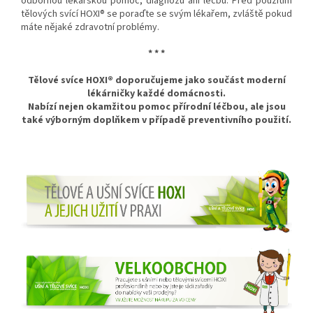
odbornou lékařskou pomoc, diagnózu ani léčbu. Před použitím
tělových svící HOXI® se poraďte se svým lékařem, zvláště pokud
máte nějaké zdravotní problémy.
* * *
Tělové svíce HOXI® doporučujeme
jako součást moderní
lékárničky každé domácnosti.
Nabízí nejen okamžitou pomoc přírodní léčbou, ale jsou
také výborným doplňkem v případě preventivního použití.