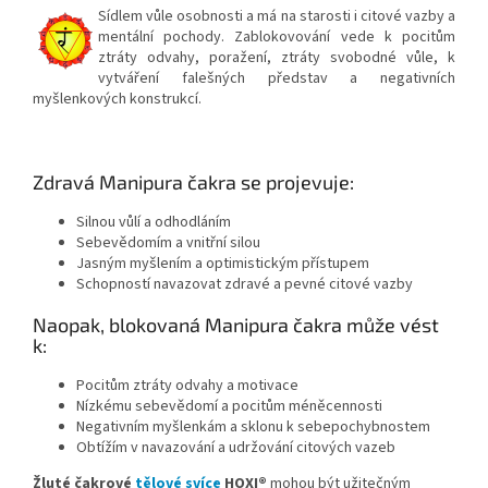
Sídlem vůle osobnosti a má na starosti i citové vazby a
mentální pochody. Zablokovování vede k pocitům
ztráty odvahy, poražení, ztráty svobodné vůle, k
vytváření falešných představ a negativních
myšlenkových konstrukcí.
Zdravá Manipura čakra se projevuje:
Silnou vůlí a odhodláním
Sebevědomím a vnitřní silou
Jasným myšlením a optimistickým přístupem
Schopností navazovat zdravé a pevné citové vazby
Naopak, blokovaná Manipura čakra může vést
k:
Pocitům ztráty odvahy a motivace
Nízkému sebevědomí a pocitům méněcennosti
Negativním myšlenkám a sklonu k sebepochybnostem
Obtížím v navazování a udržování citových vazeb
Žluté čakrové
tělové svíce
HOXI®
mohou být užitečným