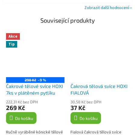
Zobrazit další hodnocení
Související produkty
Akce
Tip
298 Kč
–9 %
Čakrové tělové svíce HOXI
Čakrová tělová svíce HOXI
7ks v plátěném pytlíku
FIALOVÁ
222,31 Kč bez DPH
30,58 Kč bez DPH
269 Kč
37 Kč
Do košíku
Do košíku
Ručně vyráběné kónické tělové
Fialová čakrová tělová svíce