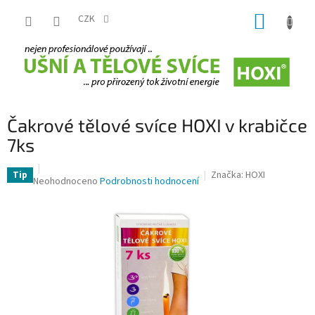
Přejít
NÁKUP
na
CZK
obsah
KOŠÍK
Čakrové tělové svíce HOXI v krabičce
7ks
Značka:
HOXI
Tip
Průměrné
Neohodnoceno
Podrobnosti hodnocení
hodnocení
produktu
je
0,0
z
5
hvězdiček.