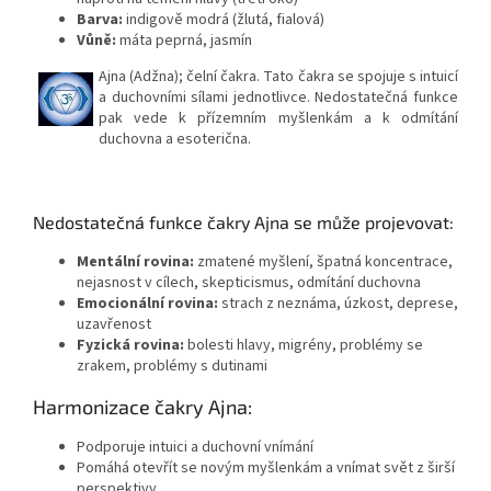
Barva:
indigově modrá (žlutá, fialová)
Vůně:
máta peprná, jasmín
Ajna (Adžna); čelní čakra. Tato čakra se spojuje s intuicí
a duchovními sílami jednotlivce. Nedostatečná funkce
pak vede k přízemním myšlenkám a k odmítání
duchovna a esoterična.
Nedostatečná funkce čakry Ajna se může projevovat:
Mentální rovina:
zmatené myšlení, špatná koncentrace,
nejasnost v cílech, skepticismus, odmítání duchovna
Emocionální rovina:
strach z neznáma, úzkost, deprese,
uzavřenost
Fyzická rovina:
bolesti hlavy, migrény, problémy se
zrakem, problémy s dutinami
Harmonizace čakry Ajna:
Podporuje intuici a duchovní vnímání
Pomáhá otevřít se novým myšlenkám a vnímat svět z širší
perspektivy