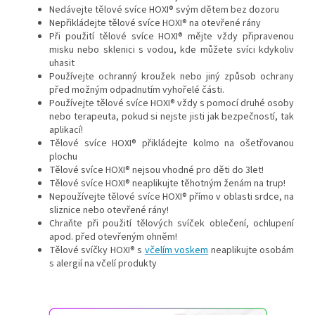
Nedávejte tělové svíce HOXI® svým dětem bez dozoru
Nepřikládejte tělové svíce HOXI® na otevřené rány
Při použití tělové svíce HOXI® mějte vždy připravenou
misku nebo sklenici s vodou, kde můžete svíci kdykoliv
uhasit
Používejte ochranný kroužek nebo jiný způsob ochrany
před možným odpadnutím vyhořelé části.
Používejte tělové svíce HOXI® vždy s pomocí druhé osoby
nebo terapeuta, pokud si nejste jisti jak bezpečností, tak
aplikací!
Tělové svíce HOXI® přikládejte kolmo na ošetřovanou
plochu
Tělové svíce HOXI® nejsou vhodné pro děti do 3let!
Tělové svíce HOXI® neaplikujte těhotným ženám na trup!
Nepoužívejte tělové svíce HOXI® přímo v oblasti srdce, na
sliznice nebo otevřené rány!
Chraňte při použití tělových svíček oblečení, ochlupení
apod. před otevřeným ohněm!
Tělové svíčky HOXI® s
včelím voskem
neaplikujte osobám
s alergií na včelí produkty