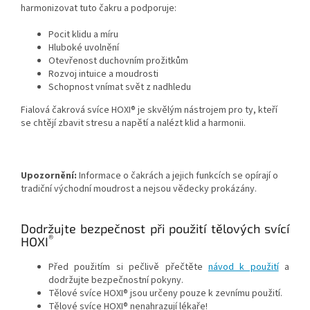
harmonizovat tuto čakru a podporuje:
Pocit klidu a míru
Hluboké uvolnění
Otevřenost duchovním prožitkům
Rozvoj intuice a moudrosti
Schopnost vnímat svět z nadhledu
Fialová čakrová svíce HOXI® je skvělým nástrojem pro ty, kteří
se chtějí zbavit stresu a napětí a nalézt klid a harmonii.
Upozornění:
Informace o čakrách a jejich funkcích se opírají o
tradiční východní moudrost a nejsou vědecky prokázány.
Dodržujte bezpečnost při použití tělových svící
®
HOXI
Před použitím si pečlivě přečtěte
návod k použití
a
dodržujte bezpečnostní pokyny.
Tělové svíce HOXI® jsou určeny pouze k zevnímu použití.
Tělové svíce HOXI® nenahrazují lékaře!