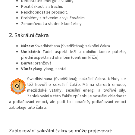
Nedostatek energie a vitality.
Pocit úzkosti a strachu.
Neschopnost se prosadit.
Problémy s trávením a vylučováním.
Zimomřivost a studené končetiny.
2. Sakrální čakra
Název:
Swadhisthana (Svadištána); sakrální čakra
Umístění:
Zadní aspekt leží u dolního konce páteře,
přední aspekt nad ohanbím (centrum kříže)
Barva:
oranžová
Vůně:
ylang-ylang, santal
Swadhisthana (Svadištána); sakrální čakra. Někdy se
též hovoří o sexuální čakře. Má na starosti emoce,
mezilidské vztahy, sexuální energii a tvořivé síly.
Zablokování v této čakře způsobuje sexuální chladnost
a potlačování emocí, ale platí to i opačně, potlačování emocí
zablokuje tuto čakru.
Zablokování sakrální čakry se může projevovat: