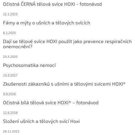
Očistná ČERNÁ tělová svíce HOXI - fotonávod
12.1.2025
Fámy a mýty o ušních a tělových svících
6.1.2025
Dají se tělové svíce HOXI použít jako prevence respiračních
onemocnění?
20.3.2020
Psychosomatika nemocí
15.3.2017
Zkušenosti zákazníků s ušními a tělovými svícemi HOXI®
9.9.2016
Očistná bílá tělová svíce HOXI® – fotonávod
11.6.2016
Složení ušních a tělových svící Hoxi
26.11.2015