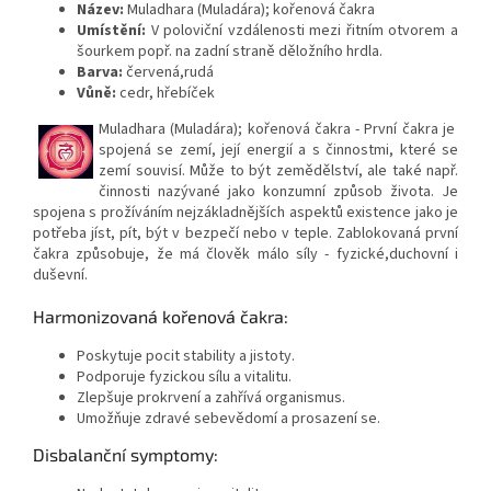
Název:
Muladhara (Muladára); kořenová čakra
Umístění:
V poloviční vzdálenosti mezi řitním otvorem a
šourkem popř. na zadní straně děložního hrdla.
Barva:
červená,rudá
Vůně:
cedr, hřebíček
Muladhara (Muladára); kořenová čakra - První čakra je
spojená se zemí, její energií a s činnostmi, které se
zemí souvisí. Může to být zemědělství, ale také např.
činnosti nazývané jako konzumní způsob života. Je
spojena s prožíváním nejzákladnějších aspektů existence jako je
potřeba jíst, pít, být v bezpečí nebo v teple. Zablokovaná první
čakra způsobuje, že má člověk málo síly - fyzické,duchovní i
duševní.
Harmonizovaná kořenová čakra:
Poskytuje pocit stability a jistoty.
Podporuje fyzickou sílu a vitalitu.
Zlepšuje prokrvení a zahřívá organismus.
Umožňuje zdravé sebevědomí a prosazení se.
Disbalanční symptomy: