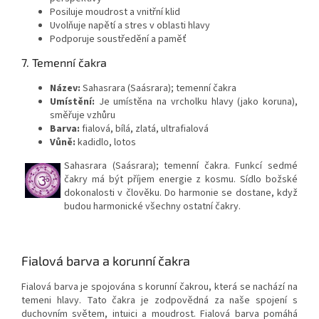
Posiluje moudrost a vnitřní klid
Uvolňuje napětí a stres v oblasti hlavy
Podporuje soustředění a paměť
7. Temenní čakra
Název:
Sahasrara (Saásrara); temenní čakra
Umístění:
Je umístěna na vrcholku hlavy (jako koruna),
směřuje vzhůru
Barva:
fialová, bílá, zlatá, ultrafialová
Vůně:
kadidlo, lotos
Sahasrara (Saásrara); temenní čakra. Funkcí sedmé
čakry má být příjem energie z kosmu. Sídlo božské
dokonalosti v člověku. Do harmonie se dostane, když
budou harmonické všechny ostatní čakry.
Fialová barva a korunní čakra
Fialová barva je spojována s korunní čakrou, která se nachází na
temeni hlavy. Tato čakra je zodpovědná za naše spojení s
duchovním světem, intuici a moudrost. Fialová barva pomáhá