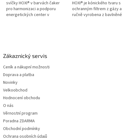
svíčky HOXI® v barvách čaker
HOXI® je kónického tvaru s
pro harmonizaci a podporu
ochranným filtrem z gázy a
energetických center v
ručně vyrobena z bavlněné
těle.Všechny svíce jsou
tkaniny a včelího vosku. Svíčka
opatřeny ochranným filtrem z
je obohacena o směs
gázy a baleno v...
esenciálních...
Z
á
p
a
Zákaznický servis
t
Ceník a nákupní možnosti
í
Doprava a platba
Novinky
Velkoobchod
Hodnocení obchodu
O nás
Věrnostní program
Poradna ZDARMA
Obchodní podmínky
Ochrana osobních údajů