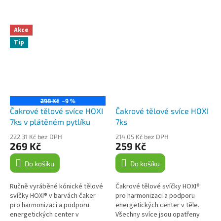
Akce
Tip
298 Kč
–9 %
Čakrové tělové svíce HOXI
Čakrové tělové svíce HOXI
7ks v plátěném pytlíku
7ks
222,31 Kč bez DPH
214,05 Kč bez DPH
269 Kč
259 Kč
Do košíku
Do košíku
Ručně vyráběné kónické tělové
Čakrové tělové svíčky HOXI®
svíčky HOXI® v barvách čaker
pro harmonizaci a podporu
pro harmonizaci a podporu
energetických center v těle.
energetických center v
Všechny svíce jsou opatřeny