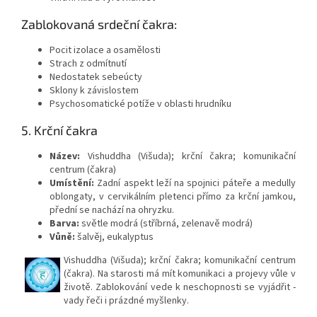
Zablokovaná srdeční čakra:
Pocit izolace a osamělosti
Strach z odmítnutí
Nedostatek sebeúcty
Sklony k závislostem
Psychosomatické potíže v oblasti hrudníku
5. Krční čakra
Název:
Vishuddha (Višuda); krční čakra; komunikační
centrum (čakra)
Umístění:
Zadní aspekt leží na spojnici páteře a medully
oblongaty, v cervikálním pletenci přímo za krční jamkou,
přední se nachází na ohryzku.
Barva:
světle modrá (stříbrná, zelenavě modrá)
Vůně:
šalvěj, eukalyptus
Vishuddha (Višuda); krční čakra; komunikační centrum
(čakra). Na starosti má mít komunikaci a projevy vůle v
životě. Zablokování vede k neschopnosti se vyjádřit -
vady řeči i prázdné myšlenky.