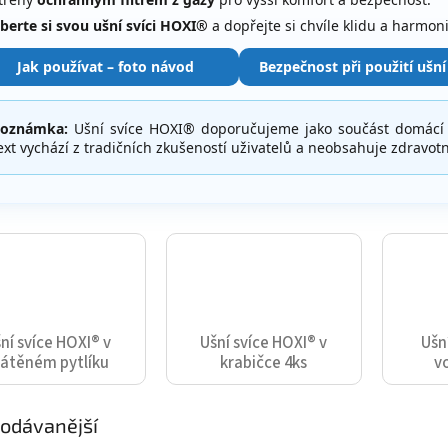
berte si svou ušní svíci HOXI®
a dopřejte si chvíle klidu a harmon
Jak používat – foto návod
Bezpečnost při použití ušní
oznámka:
Ušní svíce HOXI® doporučujeme jako součást domácí 
ext vychází z tradičních zkušeností uživatelů a neobsahuje zdravotn
ní svíce HOXI® v
Ušní svíce HOXI® v
Ušn
látěném pytlíku
krabičce 4ks
v
odávanější