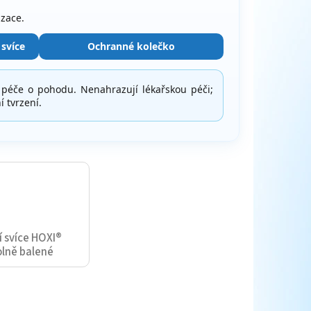
izace.
 svíce
Ochranné kolečko
péče o pohodu. Nenahrazují lékařskou péči;
í tvrzení.
í svíce HOXI®
olně balené