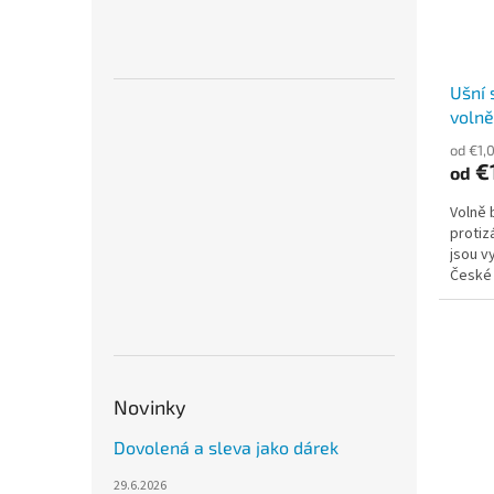
Ušní 
volně
od €1,
€
od
Volně 
protiz
jsou v
České 
použití
Novinky
Dovolená a sleva jako dárek
29.6.2026