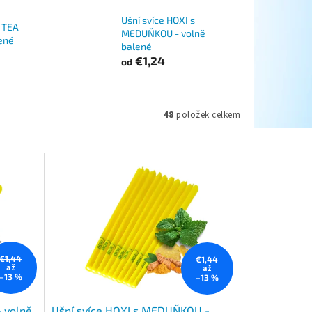
Ušní svíce HOXI s
s TEA
MEDUŇKOU - volně
ené
balené
€1,24
od
48
položek celkem
€1,44
€1,44
až
až
–13 %
–13 %
- volně
Ušní svíce HOXI s MEDUŇKOU -