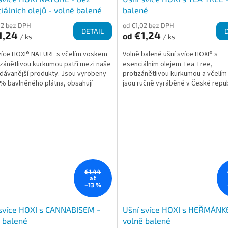
iálních olejů - volně balené
balené
02 bez DPH
od €1,02 bez DPH
DETAIL
1,24
€1,24
od
/ ks
/ ks
více HOXI® NATURE s včelím voskem
Volně balené ušní svíce HOXI® s
izánětlivou kurkumou patří mezi naše
esenciálním olejem Tea Tree,
dávanější produkty. Jsou vyrobeny
protizánětlivou kurkumou a včelí
% bavlněného plátna, obsahují
jsou ručně vyráběné v České repub
čištěný...
kvalitních přírodních...
€1,44
až
–13 %
svíce HOXI s CANNABISEM -
Ušní svíce HOXI s HEŘMÁNK
 balené
volně balené