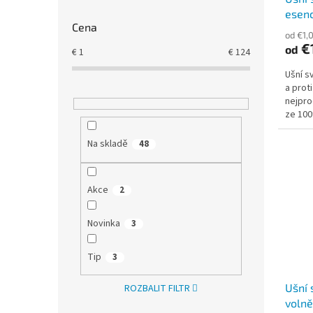
k
esenc
t
Cena
ů
od €1,
€
od
€
1
€
124
Ušní s
a prot
nejpro
ze 100
pouze 
Na skladě
48
Akce
2
Novinka
3
Tip
3
Ušní 
ROZBALIT FILTR
volně