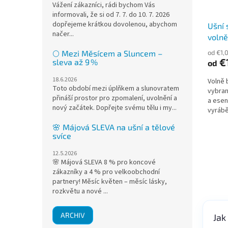
Vážení zákazníci, rádi bychom Vás
informovali, že si od 7. 7. do 10. 7. 2026
dopřejeme krátkou dovolenou, abychom
Ušní 
načer...
volně
od €1,
🌕 Mezi Měsícem a Sluncem –
€
sleva až 9 %
od
18.6.2026
Volně 
Toto období mezi úplňkem a slunovratem
vybran
přináší prostor pro zpomalení, uvolnění a
a esen
nový začátek. Dopřejte svému tělu i my...
vyrábě
kónický
🌸 Májová SLEVA na ušní a tělové
svíce
12.5.2026
🌸 Májová SLEVA 8 % pro koncové
zákazníky a 4 % pro velkoobchodní
partnery! Měsíc květen – měsíc lásky,
rozkvětu a nové ...
ARCHIV
Jak