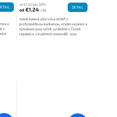
od €1,02 bez DPH
DETAIL
DETAIL
€1,24
od
/ ks
Volně balené ušní svíce HOXI® s
umou a
protizánětlivou kurkumou, včelím voskem a
é v
tymiánem jsou ručně vyráběné v České
dních
republice z kvalitních materiálů. Jsou
v kónickém tvaru pro...