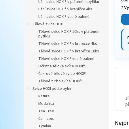
Ušní svíce HOXI® v plátěném pytlíku
n
?
Vy
Ušní svíce HOXI® v krabičce 4ks
e
Ušní svíce HOXI® volně balené
l
Tělové svíce HOXI
Tělové svíce HOXI® 10ks v plátěném
pytlíku
P
t
Tělové svíce HOXI® v krabičce 4ks
Tělové svíce HOXI® v krabičce 10ks
Tělové svíce HOXI® volně balené
Očistné tělové svíce HOXI®
Čakrové tělové svíce HOXI®
Tělové turbo svíce HOXI®
Svíce HOXI podle bylin
Nature
Uš
Meduňka
p
Tea Tree
Cannabis
Nejpr
Tymián