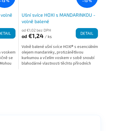
–13 %
–13 %
 volně
Ušní svíce HOXI s MANDARINKOU -
volně balené
od €1,02 bez DPH
DETAIL
DETAIL
€1,24
od
/ ks
Volně balené ušní svíce HOXI® s esenciálním
ím voskem
olejem mandarinky, protizánětlivou
dičně se
kurkumou a včelím voskem v sobě snoubí
. Mohou
blahodárné vlastnosti těchto přírodních
látek. Ušní svíce...