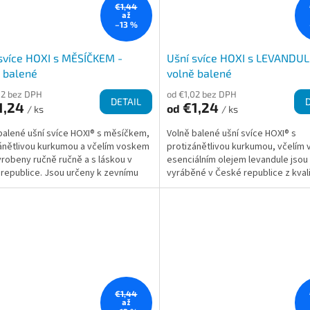
€1,44
až
–13 %
svíce HOXI s MĚSÍČKEM -
Ušní svíce HOXI s LEVANDULÍ
 balené
volně balené
02 bez DPH
od €1,02 bez DPH
DETAIL
1,24
€1,24
od
/ ks
/ ks
balené ušní svíce HOXI® s měsíčkem,
Volně balené ušní svíce HOXI® s
ánětlivou kurkumou a včelím voskem
protizánětlivou kurkumou, včelím
yrobeny ručně ručně a s láskou v
esenciálním olejem levandule jsou
republice. Jsou určeny k zevnímu
vyráběné v České republice z kvali
 a nabízí...
přírodních materiálů....
€1,44
až