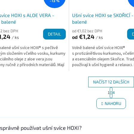
–13 %
svíce HOXI s ALOE VERA -
Ušní svíce HOXI se SKOŘICÍ -
 balené
balené
02 bez DPH
od €1,02 bez DPH
DETAIL
1,24
€1,24
od
/ ks
/ ks
balené ušní svíce HOXI® s pečlivě
Volně balené ušní svíce HOXI®
ým složením včelího vosku, kurkumy
s protizánětlivou kurkumou, včel
ciálního oleje z aloe vera jsou
a esenciálním olejem Skořice. Tra
ny ručně z přírodních materiálů. Mají
používají k ušní hygieně a relaxaci
 tvar,...
se používat k...
NAČÍST 12 DALŠÍCH
S
1
4
O
t
r
v
NAHORU
á
l
n
á
k
d
o
a
v
 správně používat ušní svíce HOXI?
c
á