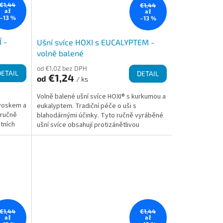
€1,44
€1,44
až
až
–13 %
–13 %
 -
Ušní svíce HOXI s EUCALYPTEM -
volně balené
od €1,02 bez DPH
DETAIL
DETAIL
€1,24
od
/ ks
Volně balené ušní svíce HOXI® s kurkumou a
 voskem a
eukalyptem. Tradiční péče o uši s
 ručně
blahodárnými účinky. Tyto ručně vyráběné
tních
ušní svíce obsahují protizánětlivou
kurkumu, včelí vosk a...
€1,44
€1,44
až
až