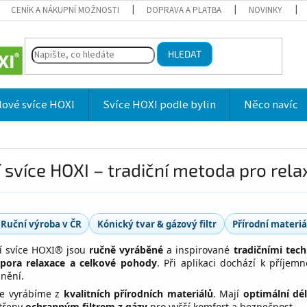
CENÍK A NÁKUPNÍ MOŽNOSTI
DOPRAVA A PLATBA
NOVINKY
HLEDAT
lové svíce HOXI
Svíce HOXI podle bylin
Něco navíc
 svíce HOXI – tradiční metoda pro rel
Ruční výroba v ČR
Kónický tvar & gázový filtr
Přírodní materiá
í svíce HOXI® jsou
ručně vyráběné
a inspirované
tradičními tec
pora relaxace a celkové pohody
. Při aplikaci dochází k příjem
lnění.
ce vyrábíme z
kvalitních přírodních materiálů
. Mají
optimální dé
třeny
ochranným filtrem z gázy
pro vyšší komfort a bezpečnost.