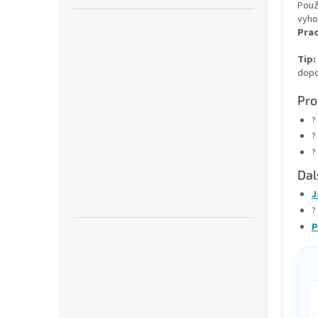
Použ
vyho
Prac
Tip:
dopo
Pro
?
?
?
Dal
J
?
P