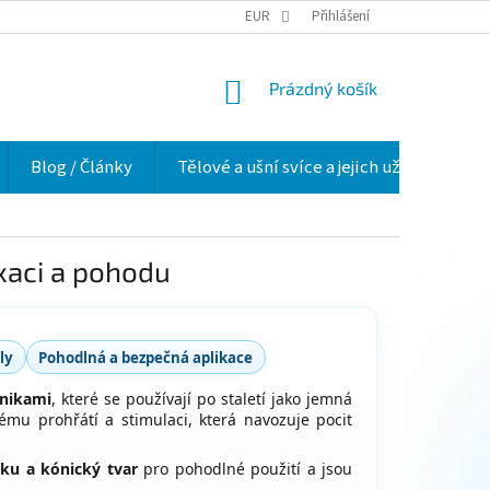
VELKOOBCHOD
HODNOCENÍ OBCHODU
EUR
Přihlášení
O NÁS
VĚRNOSTNÍ 
NÁKUPNÍ
Prázdný košík
KOŠÍK
Blog / Články
Tělové a ušní svíce a jejich užití v praxi
axaci a pohodu
ly
Pohodlná a bezpečná aplikace
hnikami
, které se používají po staletí jako jemná
nému prohřátí a stimulaci, která navozuje pocit
lku a kónický tvar
pro pohodlné použití a jsou