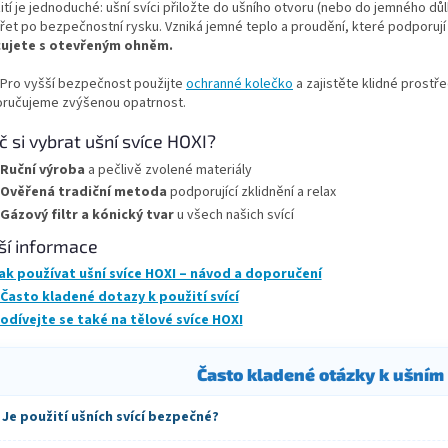
í
n
ití je jednoduché: ušní svíci přiložte do ušního otvoru (nebo do jemného dů
p
í
řet po bezpečnostní rysku. Vzniká jemné teplo a proudění, které podporují 
r
ujete s otevřeným ohněm.
v
k
Pro vyšší bezpečnost použijte
ochranné kolečko
a zajistěte klidné prostře
y
ručujeme zvýšenou opatrnost.
v
ý
č si vybrat ušní svíce HOXI?
p
Ruční výroba
a pečlivě zvolené materiály
i
s
Ověřená tradiční metoda
podporující zklidnění a relax
u
Gázový filtr a kónický tvar
u všech našich svící
ší informace
ak používat ušní svíce HOXI – návod a doporučení
Často kladené dotazy k použití svící
odívejte se také na tělové svíce HOXI
Často kladené otázky k ušním
Je použití ušních svící bezpečné?