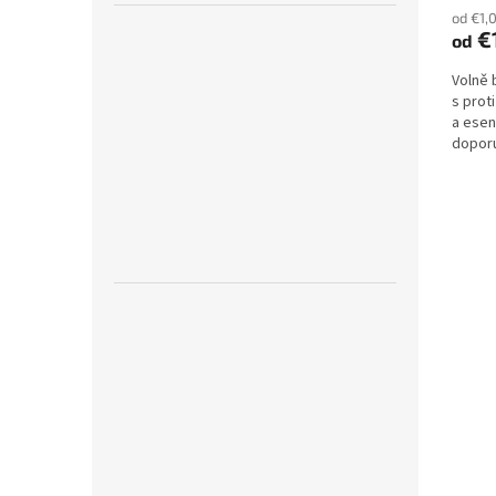
od €1,
€
od
Volně 
s prot
a esen
doporu
zánětli