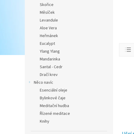
Skořice
Měsíček
Levandule
Aloe Vera
Heřmánek
Eucalypt
Ř
Ylang Ylang
a
z
Mandarinka
e
Santal - Cedr
V
n
ý
Dračí krev
í
p
Něco navíc
p
i
Esenciální oleje
r
s
o
Bylinkové čaje
p
d
Meditační hudba
r
u
Řízené meditace
o
k
d
Knihy
t
u
ů
Ušní 