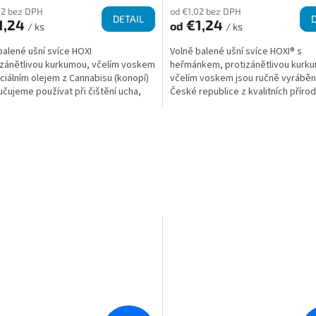
02 bez DPH
od €1,02 bez DPH
DETAIL
1,24
€1,24
od
/ ks
/ ks
balené ušní svíce HOXI
Volně balené ušní svíce HOXI® s
izánětlivou kurkumou, včelím voskem
heřmánkem, protizánětlivou kurk
ciálním olejem z Cannabisu (konopí)
včelím voskem jsou ručně vyráběn
čujeme používat při čištění ucha,
České republice z kvalitních příro
vých...
materiálů. Přinášejí pocit...