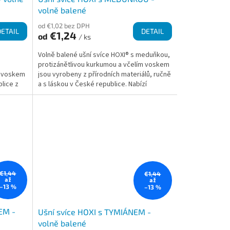
volně balené
od €1,02 bez DPH
DETAIL
DETAIL
€1,24
od
/ ks
Volně balené ušní svíce HOXI® s meduňkou,
protizánětlivou kurkumou a včelím voskem
m voskem
jsou vyrobeny z přírodních materiálů, ručně
lice z
a s láskou v České republice. Nabízí
příjemný a...
€1,44
€1,44
až
až
–13 %
–13 %
EM -
Ušní svíce HOXI s TYMIÁNEM -
volně balené