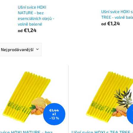
Ušní svíce HOXI
Ušní svíce HOXI 
NATURE - bez
TREE - volně bal
esenciálních olejů -
€1,24
od
volně balené
€1,24
od
Nejprodávanější
Nejlevnější
Nejdražší
Abecedně
€1,44
až
–13 %
svíce HOXI NATURE - bez
Ušní svíce HOXI s TEA TREE 