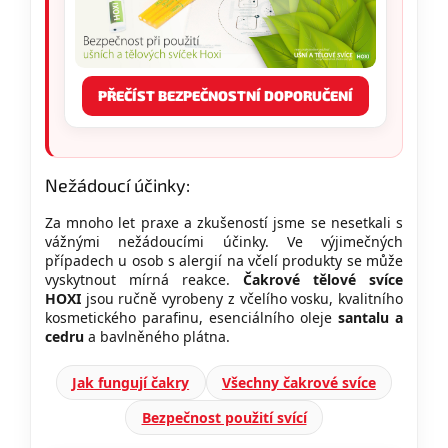
PŘEČÍST BEZPEČNOSTNÍ DOPORUČENÍ
Nežádoucí účinky:
Za mnoho let praxe a zkušeností jsme se nesetkali s
vážnými nežádoucími účinky. Ve výjimečných
případech u osob s alergií na včelí produkty se může
vyskytnout mírná reakce.
Čakrové tělové svíce
HOXI
jsou ručně vyrobeny z včelího vosku, kvalitního
kosmetického parafinu, esenciálního oleje
santalu a
cedru
a bavlněného plátna.
Jak fungují čakry
Všechny čakrové svíce
Bezpečnost použití svící