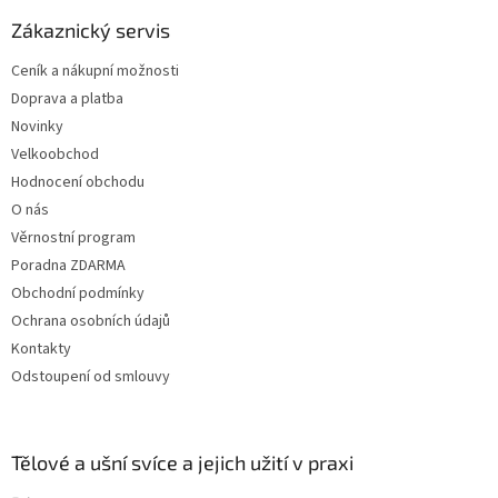
p
a
Zákaznický servis
t
Ceník a nákupní možnosti
í
Doprava a platba
Novinky
Velkoobchod
Hodnocení obchodu
O nás
Věrnostní program
Poradna ZDARMA
Obchodní podmínky
Ochrana osobních údajů
Kontakty
Odstoupení od smlouvy
Tělové a ušní svíce a jejich užití v praxi