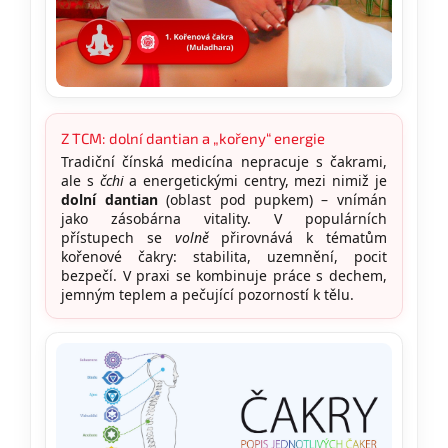
Z TCM: dolní dantian a „kořeny“ energie
Tradiční čínská medicína nepracuje s čakrami,
ale s
čchi
a energetickými centry, mezi nimiž je
dolní dantian
(oblast pod pupkem) – vnímán
jako zásobárna vitality. V populárních
přístupech se
volně
přirovnává k tématům
kořenové čakry: stabilita, uzemnění, pocit
bezpečí. V praxi se kombinuje práce s dechem,
jemným teplem a pečující pozorností k tělu.