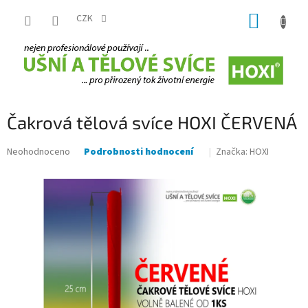
Přejít
NÁKUP
na
CZK
obsah
KOŠÍK
Čakrová tělová svíce HOXI ČERVENÁ
Průměrné
Značka:
HOXI
Neohodnoceno
Podrobnosti hodnocení
hodnocení
produktu
je
0,0
z
5
hvězdiček.