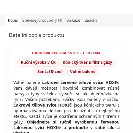
Popis
Související soubory (4)
Diskuze
Značka
Detailní popis produktu
ČAKROVÁ TĚLOVÁ SVÍCE – ČERVENÁ
Ruční výroba v ČR
Kónický tvar & filtr z gázy
Santal & cedr
Volně balené
Volně balené
čakrové červené tělové svíce HOXI®
Vám dávají možnost libovolně kombinovat různé
barvy a typy svíček a vytvořit si tak objednávku na
míru Vašim potřebám. Svíčky jsou baleny v sáčku.
Čakrové tělové svíce HOXI®
jsou kónického tvaru s
optimalizovanou délkou pro dosažení co nejlepšího
efektu. Každá svíce je opatřena ochranným filtrem z
gázy.
Objednejte si ručně vyrobenou červenou
čakrovou svíci HOXI® a probuďte v sobě sílu a