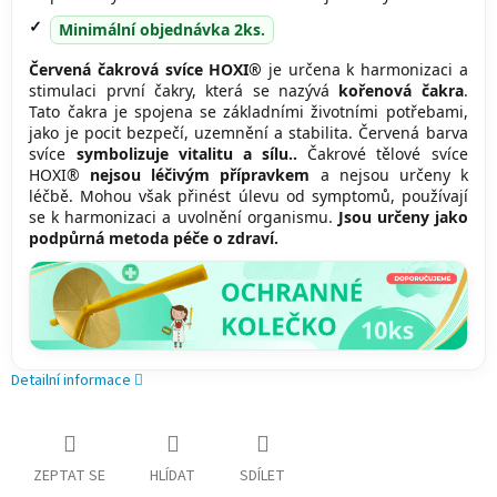
Minimální objednávka 2ks.
Červená čakrová svíce HOXI®
je určena k harmonizaci a
stimulaci první čakry, která se nazývá
kořenová čakra
.
Tato čakra je spojena se základními životními potřebami,
jako je pocit bezpečí, uzemnění a stabilita. Červená barva
svíce
symbolizuje vitalitu a sílu..
Čakrové tělové svíce
HOXI®
nejsou léčivým přípravkem
a nejsou určeny k
léčbě. Mohou však přinést úlevu od symptomů, používají
se k harmonizaci a uvolnění organismu.
Jsou určeny jako
podpůrná metoda péče o zdraví.
Detailní informace
ZEPTAT SE
HLÍDAT
SDÍLET