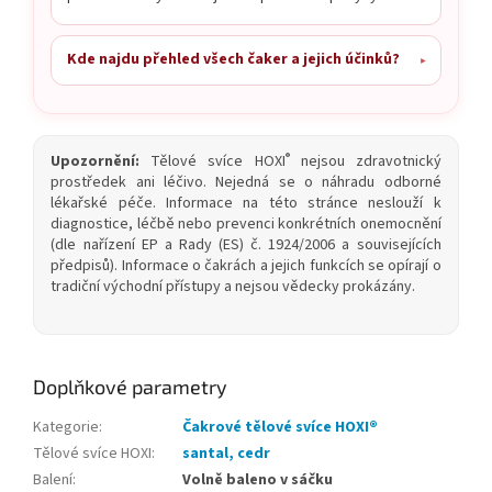
Kde najdu přehled všech čaker a jejich účinků?
®
Upozornění:
Tělové svíce HOXI
nejsou zdravotnický
prostředek ani léčivo. Nejedná se o náhradu odborné
lékařské péče. Informace na této stránce neslouží k
diagnostice, léčbě nebo prevenci konkrétních onemocnění
(dle nařízení EP a Rady (ES) č. 1924/2006 a souvisejících
předpisů). Informace o čakrách a jejich funkcích se opírají o
tradiční východní přístupy a nejsou vědecky prokázány.
Doplňkové parametry
Kategorie
:
Čakrové tělové svíce HOXI®
Tělové svíce HOXI
:
santal, cedr
Balení
:
Volně baleno v sáčku