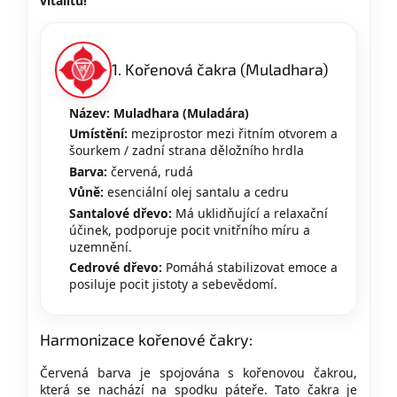
vitalitu!
1. Kořenová čakra (Muladhara)
Název: Muladhara (Muladára)
Umístění:
meziprostor mezi řitním otvorem a
šourkem / zadní strana děložního hrdla
Barva:
červená, rudá
Vůně:
esenciální olej santalu a cedru
Santalové dřevo:
Má uklidňující a relaxační
účinek, podporuje pocit vnitřního míru a
uzemnění.
Cedrové dřevo:
Pomáhá stabilizovat emoce a
posiluje pocit jistoty a sebevědomí.
Harmonizace kořenové čakry:
Červená barva je spojována s kořenovou čakrou,
která se nachází na spodku páteře. Tato čakra je