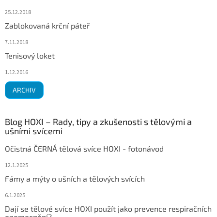
25.12.2018
Zablokovaná krční páteř
7.11.2018
Tenisový loket
1.12.2016
ARCHIV
Blog HOXI – Rady, tipy a zkušenosti s tělovými a
ušními svícemi
Očistná ČERNÁ tělová svíce HOXI - fotonávod
12.1.2025
Fámy a mýty o ušních a tělových svících
6.1.2025
Dají se tělové svíce HOXI použít jako prevence respiračních
onemocnění?