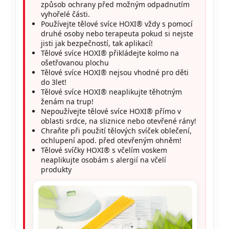
způsob ochrany před možným odpadnutím
vyhořelé části.
Používejte tělové svíce HOXI® vždy s pomocí
druhé osoby nebo terapeuta pokud si nejste
jisti jak bezpečností, tak aplikací!
Tělové svíce HOXI® přikládejte kolmo na
ošetřovanou plochu
Tělové svíce HOXI® nejsou vhodné pro děti
do 3let!
Tělové svíce HOXI® neaplikujte těhotným
ženám na trup!
Nepoužívejte tělové svíce HOXI® přímo v
oblasti srdce, na sliznice nebo otevřené rány!
Chraňte při použití tělových svíček oblečení,
ochlupení apod. před otevřeným ohněm!
Tělové svíčky HOXI® s včelím voskem
neaplikujte osobám s alergií na včelí
produkty