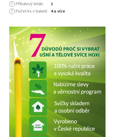
?
Příbalový leták
:
1
?
Počet ks v balení
:
4 a více