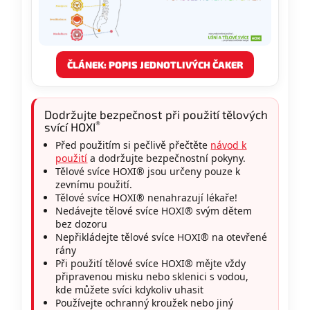
ČLÁNEK: POPIS JEDNOTLIVÝCH ČAKER
Dodržujte bezpečnost při použití tělových
®
svící HOXI
Před použitím si pečlivě přečtěte
návod k
použití
a dodržujte bezpečnostní pokyny.
Tělové svíce HOXI® jsou určeny pouze k
zevnímu použití.
Tělové svíce HOXI® nenahrazují lékaře!
Nedávejte tělové svíce HOXI® svým dětem
bez dozoru
Nepřikládejte tělové svíce HOXI® na otevřené
rány
Při použití tělové svíce HOXI® mějte vždy
připravenou misku nebo sklenici s vodou,
kde můžete svíci kdykoliv uhasit
Používejte ochranný kroužek nebo jiný