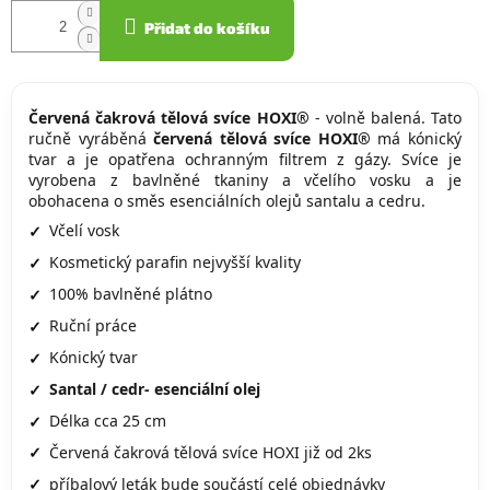
Přidat do košíku
Červená čakrová tělová svíce HOXI®
- volně balená. Tato
ručně vyráběná
červená tělová svíce HOXI®
má kónický
tvar a je opatřena ochranným filtrem z gázy. Svíce je
vyrobena z bavlněné tkaniny a včelího vosku a je
obohacena o směs esenciálních olejů santalu a cedru.
Včelí vosk
Kosmetický parafin nejvyšší kvality
100% bavlněné plátno
Ruční práce
Kónický tvar
Santal / cedr- esenciální olej
Délka cca 25 cm
Červená čakrová tělová svíce HOXI již od 2ks
příbalový leták bude součástí celé objednávky