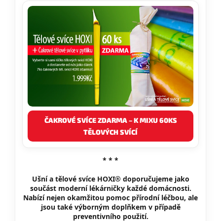
ČAKROVÉ SVÍCE ZDARMA – K MIXU 60KS
TĚLOVÝCH SVÍCÍ
* * *
Ušní a tělové svíce HOXI® doporučujeme jako
součást moderní lékárničky každé domácnosti.
Nabízí nejen okamžitou pomoc přírodní léčbou, ale
jsou také výborným doplňkem v případě
preventivního použití.