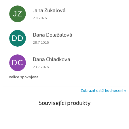
Jana Zukalová
JZ
Hodnocení obchodu je 5 z 5 hvězdiček.
2.8.2026
Dana Doležalová
DD
Hodnocení obchodu je 5 z 5 hvězdiček.
29.7.2026
Dana Chladkova
DC
Hodnocení obchodu je 5 z 5 hvězdiček.
23.7.2026
Velice spokojena
Zobrazit další hodnocení
Související produkty