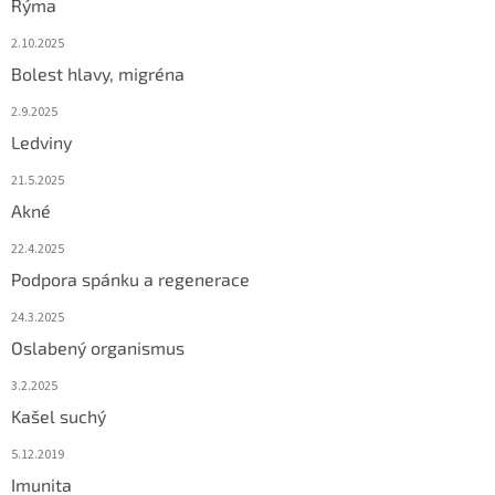
Rýma
2.10.2025
Bolest hlavy, migréna
2.9.2025
Ledviny
21.5.2025
Akné
22.4.2025
Podpora spánku a regenerace
24.3.2025
Oslabený organismus
3.2.2025
Kašel suchý
5.12.2019
Imunita