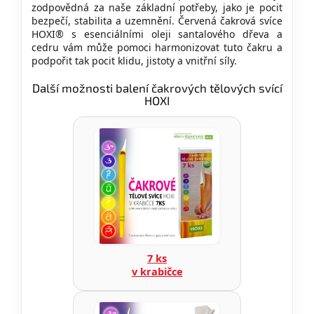
zodpovědná za naše základní potřeby, jako je pocit
bezpečí, stabilita a uzemnění. Červená čakrová svíce
HOXI® s esenciálními oleji santalového dřeva a
cedru vám může pomoci harmonizovat tuto čakru a
podpořit tak pocit klidu, jistoty a vnitřní síly.
Další možnosti balení čakrových tělových svící
HOXI
7 ks
v krabičce