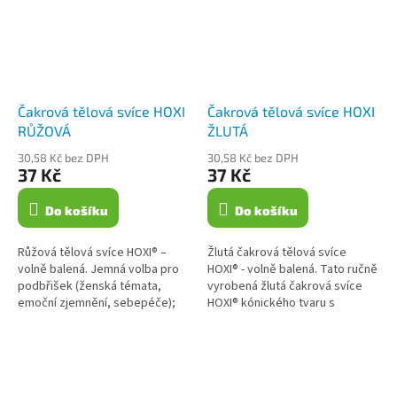
Čakrová tělová svíce HOXI
Čakrová tělová svíce HOXI
RŮŽOVÁ
ŽLUTÁ
30,58 Kč bez DPH
30,58 Kč bez DPH
37 Kč
37 Kč
Do košíku
Do košíku
Růžová tělová svíce HOXI® –
Žlutá čakrová tělová svíce
volně balená. Jemná volba pro
HOXI® - volně balená. Tato ručně
podbřišek (ženská témata,
vyrobená žlutá čakrová svíce
emoční zjemnění, sebepéče);
HOXI® kónického tvaru s
lze ji použít i na střed hrudníku
ochranným gázovým filtrem je
jako jemnější alternativu k...
obohacena o směs esenciálních
olejů...
Z
á