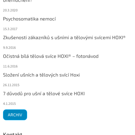
20.3.2020
Psychosomatika nemocí
15.3.2017
Zkušenosti zákazníků s ušními a tělovými svícemi HOXI®
9.9.2016
Očistná bílá tělová svíce HOXI® – fotonávod
11.6.2016
Složení ušních a tělových svící Hoxi
26.11.2015
7 důvodů pro ušní a tělové svíce HOXI
4.1.2015
ARCHIV
Kontakt