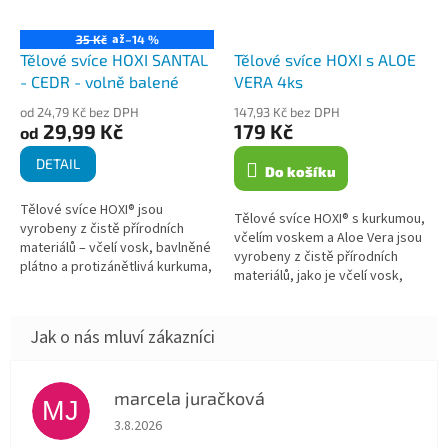
až
35 Kč
–14 %
Tělové svíce HOXI SANTAL
Tělové svíce HOXI s ALOE
- CEDR - volně balené
VERA 4ks
od 24,79 Kč bez DPH
147,93 Kč bez DPH
29,99 Kč
179 Kč
od
DETAIL
Do košíku
Tělové svíce HOXI® jsou
Tělové svíce HOXI® s kurkumou,
vyrobeny z čistě přírodních
včelím voskem a Aloe Vera jsou
materiálů – včelí vosk, bavlněné
vyrobeny z čistě přírodních
plátno a protizánětlivá kurkuma,
materiálů, jako je včelí vosk,
obohacené o esenciální olej
bavlna a plátno. Jsou
santalu a cedru. Santalové...
obohaceny o protizánětlivou...
marcela juračková
MJ
Hodnocení obchodu je 5 z 5 hvězdiček.
3.8.2026